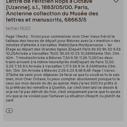
Lettre de Félicien Rops à Octave
Ajou
[Uzanne]. s.l., 1883/05/00. Paris,
Ancienne collection du Musée des
lettres et manuscrits, 68663/5
letter
1620
Page 1 Recto : 1Voici pour commencer mon Cher Vieux frérot le
tableau des heures de départ pour Bièvres avec la « mention » des
minutes d’attente à Versailles :Matin(Gare Montparnasse – 1er
Étage au départ des Grandes lignes.)Depart Paris 6h.50 8h.30 9.55
10,25Arrivée a Versailles 7h20. 8h.54 10 23 10,58Attente 13m. 21m
42m . 7 minutesArrivée à Bièvres 7,54 9.36 11,26 11,26Ces deux
trains arrivent à la même heureAprès midiDepart de Paris 12,50
5.25 7.35 8.h.Arrivée à Versailles 1,17 5 56 8.14. 8.24Attente 23m.
6m. 13m. 3m.Arrivée à Bièvres 2.26 6.23 8,48 8,48 .Page 1 Verso :
3Tâche de venir pour déjeuner.Je ferai ce que tu voudras tu le sais
bien, mon Cher Octave, tu peux compter absolument puisque tu le
veux sur mon dessin du dix au quinze. Mais j’ai les 500 frs prêts si
tu préférais les remettre à Quentin, car c’est bien laid ce dessin &
si je ne l’ai pas détruit dix fois, c’est uniquement parce que tu aurais
cru que je ne voulais pas l’achever.La situation d’esprit ou plutôt de
sent