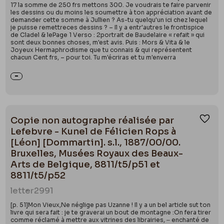
17 la somme de 250 frs mettons 300. Je voudrais te faire parvenir
les dessins ou du moins les soumettre à ton appréciation avant de
demander cette somme à Jullien ? As-tu quelqu'un ici chez lequel
je puisse remettreces dessins ? – Il y a entr'autres le frontispice
de Cladel & lePage 1 Verso : 2portrait de Baudelaire « refait » qui
sont deux bonnes choses, m'est avis. Puis : Mors & Vita & le
Joyeux Hermaphrodisme que tu connais & qui représentent
chacun Cent frs, – pour toi. Tu m'écriras et tu m'enverra
Copie non autographe réalisée par
Ajou
Lefebvre - Kunel de Félicien Rops à
[Léon] [Dommartin]. s.l., 1887/00/00.
Bruxelles, Musées Royaux des Beaux-
Arts de Belgique, 8811/t5/p51 et
8811/t5/p52
letter
2991
[p. 51]Mon Vieux,Ne néglige pas Uzanne ! Il y a un bel article sut ton
livre qui sera fait : je te graverai un bout de montagne :On fera tirer
comme réclamé à mettre aux vitrines des librairies, ‒ enchanté de