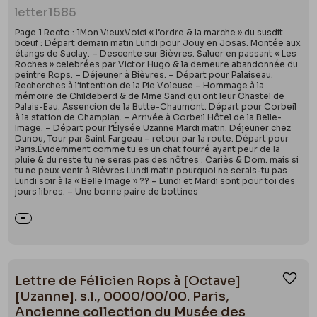
letter
1585
Page 1 Recto : 1Mon VieuxVoici « l’ordre & la marche » du susdit
bœuf : Départ demain matin Lundi pour Jouy en Josas. Montée aux
étangs de Saclay. – Descente sur Bièvres. Saluer en passant « Les
Roches » celebrées par Victor Hugo & la demeure abandonnée du
peintre Rops. – Déjeuner à Bièvres. – Départ pour Palaiseau.
Recherches à l’intention de la Pie Voleuse – Hommage à la
mémoire de Childeberd & de Mme Sand qui ont leur Chastel de
Palais-Eau. Assencion de la Butte-Chaumont. Départ pour Corbeil
à la station de Champlan. – Arrivée à Corbeil Hôtel de la Belle-
Image. – Départ pour l’Élysée Uzanne Mardi matin. Déjeuner chez
Dunou, Tour par Saint Fargeau – retour par la route. Départ pour
Paris.Évidemment comme tu es un chat fourré ayant peur de la
pluie & du reste tu ne seras pas des nôtres : Cariès & Dom. mais si
tu ne peux venir à Bièvres Lundi matin pourquoi ne serais-tu pas
Lundi soir à la « Belle Image » ?? – Lundi et Mardi sont pour toi des
jours libres. – Une bonne paire de bottines
Lettre de Félicien Rops à [Octave]
Ajou
[Uzanne]. s.l., 0000/00/00. Paris,
Ancienne collection du Musée des