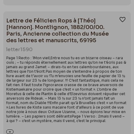
Lettre de Félicien Rops à [Théo]
Ajou
[Hannon]. Montlignon, 1882/00/00.
Paris, Ancienne collection du Musée
des lettres et manuscrits, 69195
letter
1590
Page 1 Recto : 1Mon vieil,Entre nous tu es un bizarre oiseau – rara
ovis ; – tu réponds éternellement aux lettres qu’on ne t’écris pas &
jamais au grand Jamet – dirais-tu en tes calembourdaines, aux
lettres que l’on t’écrit.Pas moyen de s’entendre à propos de ton
livre avant de t’avoir vu !Tu m’envoies une feuille de papier de 13 ½
de largeur sur 23 ½ de longueur. !!! C’est fantastique, mais cela ne
fait rien. Il faut toute l’ignorance crasse de ce brave anversois de
Kistemaekaire pour croire que c’est « un format ». L’ombre de
Moretus & celle de Plantin & celle d’Elzevirius doivent répudier cet
anversois de Rideak. – Mais 13 ½ sur 23 ½ n’ont jamais fait un
format, nom du Diable !!!Enfin parait qu’à Bruxelles c’est « un format
».Les livres de Kiste sans macaire font d’ailleurs à ce point de vue
notre joie à nous deux Octave Uzanne, – nous épions leur mise en
lumière. – Les papiers sont délirantsPage 1 Verso : 2mais il vend –
à qui ? – c’est un mystère, mais il vend, c’est le principal.