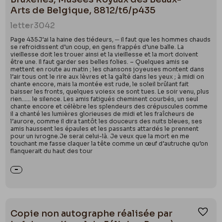
Arts de Belgique, 8812/t6/p435
letter
3042
Page 435J’ai la haine des tiédeurs, ─ il faut que les hommes chauds
se refroidissent d’un coup, en gens frappés d’une balle. La
vieillesse doit les trouer ainsi et la vieillesse et la mort doivent
être une. Il faut garder ses belles folies. – Quelques amis se
mettent en route au matin ; les chansons joyeuses montent dans
l’air tous ont le rire aux lèvres et la gaîté dans les yeux ; à midi on
chante encore, mais la montée est rude, le soleil brûlant fait
baisser les fronts, quelques voiesx se sont tues. Le soir venu, plus
rien…… le silence. Les amis fatigués cheminent courbés, un seul
chante encore et célèbre les splendeurs des crépuscules comme
il a chanté les lumières glorieuses de midi et les fraîcheurs de
l’aurore, comme il dira tantôt les douceurs des nuits bleues, ses
amis haussent les épaules et les passants attardés le prennent
pour un ivrogne.Je serai celui-là. Je veux que la mort en me
touchant me fasse claquer la tête comme un œuf d’autruche qu’on
flanquerait du haut des tour
Copie non autographe réalisée par
Ajou