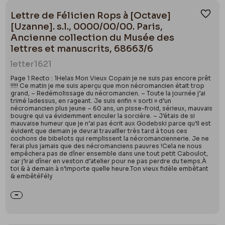
Lettre de Félicien Rops à [Octave]
Ajou
[Uzanne]. s.l., 0000/00/00. Paris,
Ancienne collection du Musée des
lettres et manuscrits, 68663/6
letter
1621
Page 1 Recto : 1Helas Mon Vieux Copain je ne suis pas encore prêt
!!!!! Ce matin je me suis aperçu que mon nécromancien était trop
grand, – Redémolissage du nécromancien. – Toute la journée j’ai
trimé ladessus, en rageant. Je suis enfin « sorti » d’un
nécromancien plus jeune – 60 ans, un pisse-froid, sérieux, mauvais
bougre qui va évidemment enculer la sorcière. – J’étais de si
mauvaise humeur que je n’ai pas écrit aux Godebski parce qu’il est
évident que demain je devrai travailler très tard à tous ces
cochons de bibelots qui remplissent la nécromanciennerie. Je ne
ferai plus jamais que des nécromanciens pauvres !Cela ne nous
empêchera pas de dîner ensemble dans une tout petit Caboulot,
car j’irai dîner en veston d’atelier pour ne pas perdre du temps.À
toi & à demain à n’importe quelle heure.Ton vieux fidèle embêtant
& embêtéFély