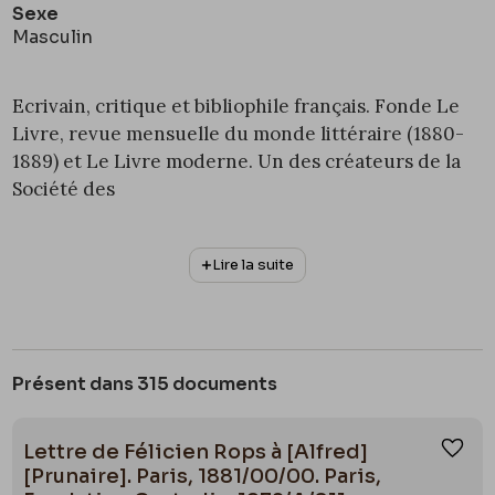
Sexe
Masculin
Ecrivain, critique et bibliophile français. Fonde Le
Livre, revue mensuelle du monde littéraire (1880-
1889) et Le Livre moderne. Un des créateurs de la
Société des
bibliophiles contemporains (1889). Président
honoraire de l’Ex Libris Society à Londres. Rops et
Lire la suite
Uzanne souhaiteront entreprendre le renouveau
du livre illustré. Un seul ouvrage naîtra de leur
collaboration, Son Altesse la Femme (1884). Par la
suite, Uzanne demandera à divers écrivains d’écrire
Présent dans 315 documents
à partir des huit frontispices des Cent légers
croquis sans prétention pour réjouir les honnêtes
Lettre de Félicien Rops à [Alfred]
gens de Rops pour Féminies (1896).
Ajou
[Prunaire]. Paris, 1881/00/00. Paris,