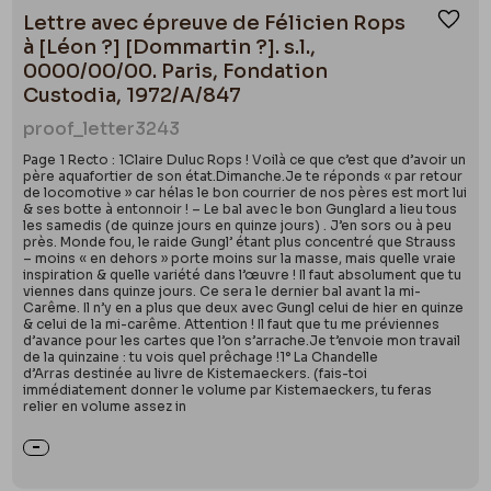
Lettre avec épreuve de Félicien Rops
Ajou
à [Léon ?] [Dommartin ?]. s.l.,
0000/00/00. Paris, Fondation
Custodia, 1972/A/847
proof_letter
3243
Page 1 Recto : 1Claire Duluc Rops ! Voilà ce que c’est que d’avoir un
père aquafortier de son état.Dimanche.Je te réponds « par retour
de locomotive » car hélas le bon courrier de nos pères est mort lui
& ses botte à entonnoir ! – Le bal avec le bon Gunglard a lieu tous
les samedis (de quinze jours en quinze jours) . J’en sors ou à peu
près. Monde fou, le raide Gungl’ étant plus concentré que Strauss
– moins « en dehors » porte moins sur la masse, mais quelle vraie
inspiration & quelle variété dans l’œuvre ! Il faut absolument que tu
viennes dans quinze jours. Ce sera le dernier bal avant la mi-
Carême. Il n’y en a plus que deux avec Gungl celui de hier en quinze
& celui de la mi-carême. Attention ! Il faut que tu me préviennes
d’avance pour les cartes que l’on s’arrache.Je t’envoie mon travail
de la quinzaine : tu vois quel prêchage !1° La Chandelle
d’Arras destinée au livre de Kistemaeckers. (fais-toi
immédiatement donner le volume par Kistemaeckers, tu feras
relier en volume assez in