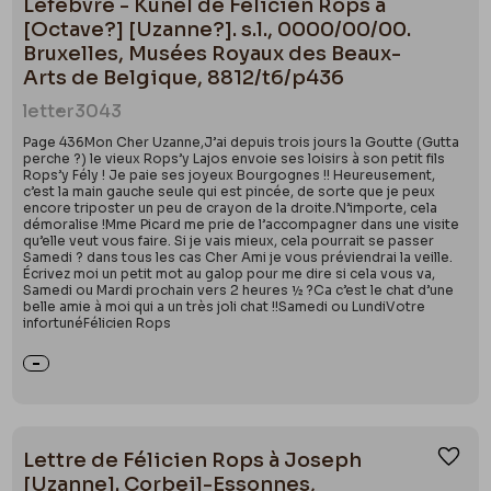
Lefebvre - Kunel de Félicien Rops à
[Octave?] [Uzanne?]. s.l., 0000/00/00.
Bruxelles, Musées Royaux des Beaux-
Arts de Belgique, 8812/t6/p436
letter
3043
Page 436Mon Cher Uzanne,J’ai depuis trois jours la Goutte (Gutta
perche ?) le vieux Rops’y Lajos envoie ses loisirs à son petit fils
Rops’y Fély ! Je paie ses joyeux Bourgognes !! Heureusement,
c’est la main gauche seule qui est pincée, de sorte que je peux
encore triposter un peu de crayon de la droite.N’importe, cela
démoralise !Mme Picard me prie de l’accompagner dans une visite
qu’elle veut vous faire. Si je vais mieux, cela pourrait se passer
Samedi ? dans tous les cas Cher Ami je vous préviendrai la veille.
Écrivez moi un petit mot au galop pour me dire si cela vous va,
Samedi ou Mardi prochain vers 2 heures ½ ?Ca c’est le chat d’une
belle amie à moi qui a un très joli chat !!Samedi ou LundiVotre
infortunéFélicien Rops
Lettre de Félicien Rops à Joseph
Ajou
[Uzanne]. Corbeil-Essonnes,