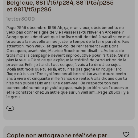
Belgique, 8811/t5/p284, 8811/t5/p285
et 8811/t5/p286
letter
3009
Page 2848 décembre 1886.Ah, ça, mon vieux, décidément tu ne
veux pas donner signe de vie ! Passeras-tu l’hiver en Ardenne ?
Songe qu’en admettant que ton livre soit destiné à paraître en mai,
tu auras à la nouvelle année juste le temps de le faire paraître. Fais
attention, mon vieux, et garde-toi de l’enlizement ! Aux Bons
Cosaques, avant-hier, Maurice Bouchor me disait : « Au bout de
trois mois la campagne devient improductive pour l’artiste. On n’a
plus la vue. » C’est ce qui explique la stérilité de production de la
province. Enfin je t’ai dit tout ce que j’avais à te dire à ce sujet.
Voilà huit mois que tu es là, et tu n’as pas gagné un rouge liard.
Juge où tu vas ! Ton système serait bon si l’on avait douze cents
ans à vivre et cinquante mille francs de rente. Voilà dix ans que tu
n’as rien publié ! Dix ans ! une demi-vie ! Je respecte ton cas
comme phénomène physiologique, mais je préférerais l’observer
et le constater chez un autre que sur un vieil ami…Page 285Ici il y a
le grou
Copie non autographe réalisée par
Ajou