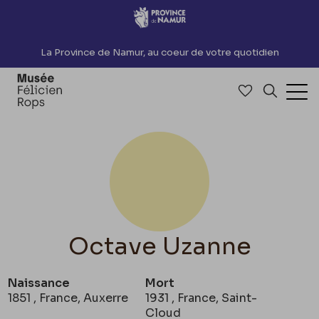
Accèder directement au contenu
La Province de Namur, au coeur de votre quotidien
Accéder à me
Recherch
Ouv
Octave Uzanne
Naissance
Mort
1851 , France, Auxerre
1931 , France, Saint-
Cloud