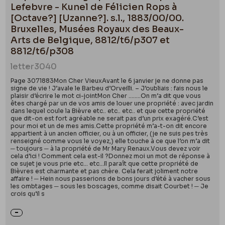
Lefebvre - Kunel de Félicien Rops à
[Octave?] [Uzanne?]. s.l., 1883/00/00.
Bruxelles, Musées Royaux des Beaux-
Arts de Belgique, 8812/t6/p307 et
8812/t6/p308
letter
3040
Page 3071883Mon Cher VieuxAvant le 6 janvier je ne donne pas
signe de vie ! J’avale le Barbeu d’Orveilli. – J’oubliais : fais nous le
plaisir d’écrire le mot ci-jointMon Cher ……..On m’a dit que vous
êtes chargé par un de vos amis de louer une propriété : avec jardin
dans lequel coule la Bièvre etc.. etc.. etc.. et que cette propriété
que dit-on est fort agréable ne serait pas d’un prix exagéré.C’est
pour moi et un de mes amis.Cette propriété m’a-t-on dit encore
appartient à un ancien officier, ou à un officier, (je ne suis pes très
renseigné comme vous le voyez,) elle touche à ce que l’on m’a dit
─ toujours ─ à la propriété de Mr Mary Renaux.Vous devez voir
cela d’ici ! Comment cela est-il ?Donnez moi un mot de réponse à
ce sujet je vous prie etc… etc…Il paraît que cette propriété de
Bièvres est charmante et pas chère. Cela ferait joliment notre
affaire ! ─ Hein nous passerions de bons jours d’été à vacher sous
les ombtages ─ sous les boscages, comme disait Courbet ! ─ Je
crois qu’il s