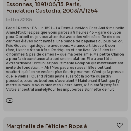
Essonnes, 1891/06/13. Paris,
Fondation Custodia, 2003/A/1264
letter
3285
Page 1 Recto : 113 juin 1891 – La Demi-LuneMon Cher Ami & ma belle
Amie,N’oubliez pas que vous partez à 9 heures 45 – gare de Lyon
pour Corbeil ou je vous attendrai avec des véhicules. Je dis des
car mes élèves sont invités, une bande de béjaunes du plus bel or.
Puis Gouzien qui déjeune avec nous, Haraucourt, Liesse & son
rêve, Uzanne & son frère. Rodrigues et son livre. Voilà des tas
d’hommes & pas de dames ! – que ma belle amie. Ma petite Clairon
a pour la circonstance attrapé une insolation. Elle a une tête
extraordinaire ! N’oubliez pas l’aimable Pompon qui maintenant est
invité de fondation. – Ah ! Mes pauvres roses ! Elles ont tant
souffert qu’elles ne veulent plus fleurir pour moi. C’est ça la preuve
que je vieillis ! Quand j’étais jeune aussitôt la porte du jardin
poussée, tous les boutons s’ouvraient !! Maintenant il faut que j’y
mette la main !À vous bien mes Chers Amis, & à bientôt j’espère
Votre ancestral amiFélyPour les impubertes Sonnette de nuit
Marginalia de Félicien Rops à
Ajou