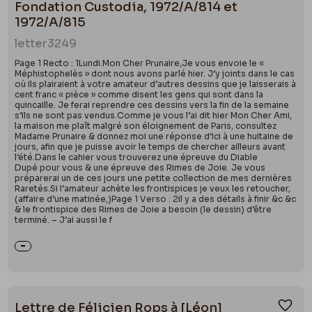
Fondation Custodia, 1972/A/814 et
1972/A/815
letter
3249
Page 1 Recto : 1Lundi.Mon Cher Prunaire,Je vous envoie le «
Méphistophelès » dont nous avons parlé hier. J’y joints dans le cas
où ils plairaient à votre amateur d’autres dessins que je laisserais à
cent franc « pièce » comme disent les gens qui sont dans la
quincaille. Je ferai reprendre ces dessins vers la fin de la semaine
s’ils ne sont pas vendus.Comme je vous l’ai dit hier Mon Cher Ami,
la maison me plaît malgré son éloignement de Paris, consultez
Madame Prunaire & donnez moi une réponse d’ici à une huitaine de
jours, afin que je puisse avoir le temps de chercher ailleurs avant
l’été.Dans le cahier vous trouverez une épreuve du Diable
Dupé pour vous & une épreuve des Rimes de Joie. Je vous
préparerai un de ces jours une petite collection de mes dernières
Raretés.Si l’amateur achète les frontispices je veux les retoucher,
(affaire d’une matinée,)Page 1 Verso : 2il y a des détails à finir &c &c
& le frontispice des Rimes de Joie a besoin (le dessin) d’être
terminé. – J’ai aussi le f
Lettre de Félicien Rops à [Léon]