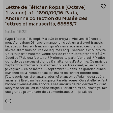
Lettre de Félicien Rops à [Octave]
Ajou
[Uzanne]. s.l., 1890/09/16. Paris,
Ancienne collection du Musée des
lettres et manuscrits, 68663/7
letter
1622
Page 1 Recto : 116. sept. MardiJe te croyais, Vieil ami, filé vers la
mer. Viens donc Dimanche manger un civet, un vrai civet français
fait avec un lièvre « français » qui n’a rien à voir avec ces grands
lièvres allemands nourris de légumes et qui sentent la choucroute.
Veux-tu partir avec moi Jeudi soir de Paris ? Je te prendrais à 4 ½
Jeudi au 17 du quai Voltaire ? Préfères-tu partir Vendredi ? Profite
donc de ces rayons si blonds & si attendris d’automne. Ce mois de
Septembre m’a toujours été très doux & très cruel ; – l’an dernier
je vaguais – en ce même 16 septembre ! – dans les grandes dunes
blanches de la Panne, tenant les mains de l’enfant blonde dont
j’étais épris, en lui chantant l’éternel chanson qu’Adam devait déja
anonner à Ève dans les bosquets Paradisiaques. Où est elle l’enfant
blonde ? Pense-t elle encore à ses amours de l’an dernier ? – Sunt
lacrymae rerum ! dit le poète Virgile. Hier au soleil couchant, j’ai fait
une grande promenade de « remembrance » ; – je sais qu