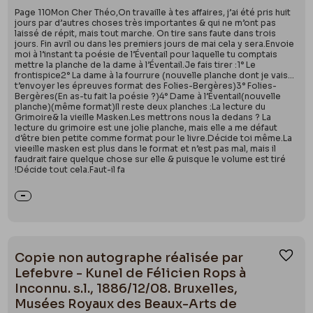
Page 110Mon Cher Théo,On travaille à tes affaires, j’ai été pris huit
jours par d’autres choses très importantes & qui ne m’ont pas
laissé de répit, mais tout marche. On tire sans faute dans trois
jours. Fin avril ou dans les premiers jours de mai cela y sera.Envoie
moi à l’instant ta poésie de l’Éventail pour laquelle tu comptais
mettre la planche de la dame à l’Éventail.Je fais tirer :1° Le
frontispice2° La dame à la fourrure (nouvelle planche dont je vais…
t’envoyer les épreuves format des Folies-Bergères)3° Folies-
Bergères(En as-tu fait la poésie ?)4° Dame à l’Éventail(nouvelle
planche)(même format)Il reste deux planches :La lecture du
Grimoire& la vieille Masken.Les mettrons nous la dedans ? La
lecture du grimoire est une jolie planche, mais elle a me défaut
d’être bien petite comme format pour le livre.Décide toi même.La
vieeille masken est plus dans le format et n’est pas mal, mais il
faudrait faire quelque chose sur elle & puisque le volume est tiré
!Décide tout cela.Faut-il fa
Copie non autographe réalisée par
Ajou
Lefebvre - Kunel de Félicien Rops à
Inconnu. s.l., 1886/12/08. Bruxelles,
Musées Royaux des Beaux-Arts de