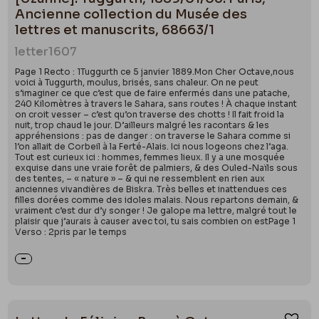
Ancienne collection du Musée des
lettres et manuscrits, 68663/1
letter
1607
Page 1 Recto : 1Tuggurth ce 5 janvier 1889.Mon Cher Octave,nous
voici à Tuggurth, moulus, brisés, sans chaleur. On ne peut
s’imaginer ce que c’est que de faire enfermés dans une patache,
240 Kilomètres à travers le Sahara, sans routes ! À chaque instant
on croit vesser – c’est qu’on traverse des chotts ! Il fait froid la
nuit, trop chaud le jour. D’ailleurs malgré les racontars & les
appréhensions : pas de danger : on traverse le Sahara comme si
l’on allait de Corbeil à la Ferté-Alais. Ici nous logeons chez l’aga.
Tout est curieux ici : hommes, femmes lieux. Il y a une mosquée
exquise dans une vraie forêt de palmiers, & des Ouled-Naïls sous
des tentes, – « nature » – & qui ne ressemblent en rien aux
anciennes vivandières de Biskra. Très belles et inattendues ces
filles dorées comme des idoles malais. Nous repartons demain, &
vraiment c’est dur d’y songer ! Je galope ma lettre, malgré tout le
plaisir que j’aurais à causer avec toi, tu sais combien on estPage 1
Verso : 2pris par le temps