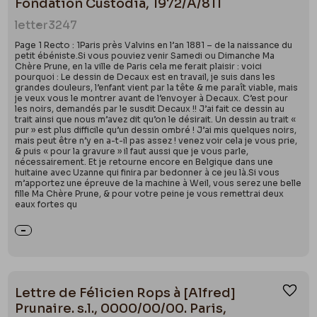
Fondation Custodia, 1972/A/811
letter
3247
Page 1 Recto : 1Paris près Valvins en l’an 1881 – de la naissance du
petit ébéniste.Si vous pouviez venir Samedi ou Dimanche Ma
Chère Prune, en la ville de Paris cela me ferait plaisir : voici
pourquoi : Le dessin de Decaux est en travail, je suis dans les
grandes douleurs, l’enfant vient par la tête & me paraît viable, mais
je veux vous le montrer avant de l’envoyer à Decaux. C’est pour
les noirs, demandés par le susdit Decaux !! J’ai fait ce dessin au
trait ainsi que nous m’avez dit qu’on le désirait. Un dessin au trait «
pur » est plus difficile qu’un dessin ombré ! J’ai mis quelques noirs,
mais peut être n’y en a-t-il pas assez ! venez voir cela je vous prie,
& puis « pour la gravure » il faut aussi que je vous parle,
nécessairement. Et je retourne encore en Belgique dans une
huitaine avec Uzanne qui finira par bedonner à ce jeu là.Si vous
m’apportez une épreuve de la machine à Weil, vous serez une belle
fille Ma Chère Prune, & pour votre peine je vous remettrai deux
eaux fortes qu
Lettre de Félicien Rops à [Alfred]
Ajou
Prunaire. s.l., 0000/00/00. Paris,