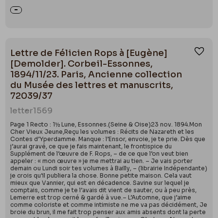
Lettre de Félicien Rops à [Eugène]
Ajou
[Demolder]. Corbeil-Essonnes,
1894/11/23. Paris, Ancienne collection
du Musée des lettres et manuscrits,
72039/37
letter
1569
Page 1 Recto : 1½ Lune, Essonnes.(Seine & Oise)23 nov. 1894.Mon
Cher Vieux Jeune,Reçu les volumes : Récits de Nazareth et les
Contes d’Yperdamme. Manque : l’Ensor, envoie, je te prie. Dès que
j’aurai gravé, ce que je fais maintenant, le frontispice du
Supplément de l’œuvre de F. Rops, – de ce que l’on veut bien
appeler : « mon œuvre » je me mettrai au tien. – Je vais porter
demain ou Lundi soir tes volumes à Bailly, – (librairie Indépendante)
je crois qu’il publiera la chose. Bonne petite maison. Cela vaut
mieux que Vannier, qui est en décadence. Savine sur lequel je
comptais, comme je te l’avais dit vient de sauter, ou à peu près,
Lemerre est trop cerné & gardé à vue.– L’Automne, que j’aime
comme coloriste et comme intimiste ne me va pas décidément, Je
broie du brun, il me fait trop penser aux amis absents dont la perte