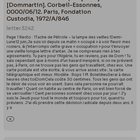
Ajou
[Dommartin]. Corbeil-Essonnes,
0000/06/12. Paris, Fondation
Custodia, 1972/A/846
letter
3242
Page 1 Recto : 1Tache de Pétrole – la lampe des veilles !Demi-
Lune12 juin,Je suis ici depuis ce matin « occupé » à voir fleurir mes
rosiers, & j’interromps cette grave « occupation » pour t’envoyer
une vieille longue lettre d’antan. Je ne comprenais rien à tes
agissements. Tu pars pour l’Algérie, tu en reviens, pas de Dom ! Tu
sais cependant que à moins d’un hasard inespéré, si on ne prévient
pas, à Paris, on ne trouve pas les gens qui travaillent, chez eux. Une
carte postale est vite écrite, & vous arrive assez vite ; la carte
télégraphique est mieux :Modèle : Rops 1 Pl. BoieldieuSerai à deux
heures chez toiDomCela coûte 30 centimes. Tous les gens qui ont
le désir de vous voir en usent. Sans cela personne ne pourrait
travailler ! Quant on habite au centre de Paris, on est bien forcé de
se verrouiller ! Cent personnes sonnent chez vous par jour ! J’y
suis le Jeudi pour tout le monde et toujours pour toi, quand tu
préviens. J’ai dû prendre cette décision radicale depuis deux ans. Il
y a