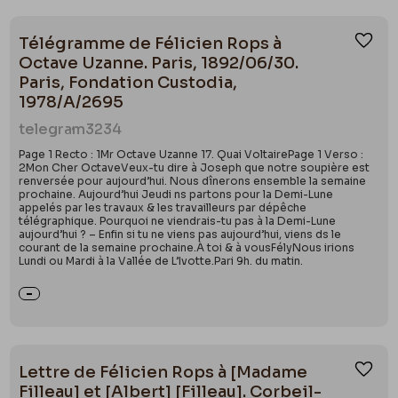
Télégramme de Félicien Rops à
Ajou
Octave Uzanne. Paris, 1892/06/30.
Paris, Fondation Custodia,
1978/A/2695
telegram
3234
Page 1 Recto : 1Mr Octave Uzanne 17. Quai VoltairePage 1 Verso :
2Mon Cher OctaveVeux-tu dire à Joseph que notre soupière est
renversée pour aujourd’hui. Nous dînerons ensemble la semaine
prochaine. Aujourd’hui Jeudi ns partons pour la Demi-Lune
appelés par les travaux & les travailleurs par dépêche
télégraphique. Pourquoi ne viendrais-tu pas à la Demi-Lune
aujourd’hui ? – Enfin si tu ne viens pas aujourd’hui, viens ds le
courant de la semaine prochaine.À toi & à vousFélyNous irions
Lundi ou Mardi à la Vallée de L’Ivotte.Pari 9h. du matin.
Lettre de Félicien Rops à [Madame
Ajou
Filleau] et [Albert] [Filleau]. Corbeil-