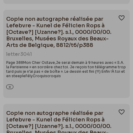
Copie non autographe réalisée par
Ajou
Lefebvre - Kunel de Félicien Rops à
[Octave?] [Uzanne?]. s.l., 0000/00/00.
Bruxelles, Musées Royaux des Beaux-
Arts de Belgique, 8812/t6/p388
letter
3041
Page 388Mon Cher Octave,Je serai demain à 9 heures avec « S.A.
la Parisienne » en sorcière chez toi. Je reçois ton télégramme trop
tard puis je n’ai pas « de boîte ». Le dessin est fini (!!!) Enfin !À toi et
en steepleFélyCroquiscroquis
Copie non autographe réalisée par
Ajou
Lefebvre - Kunel de Félicien Rops à
[Octave?] [Uzanne?]. s.l., 0000/00/00.
Bruxelles, Musées Royaux des Beaux-