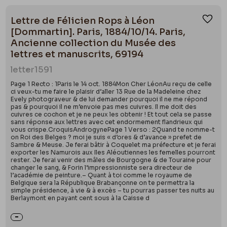
Lettre de Félicien Rops à Léon
Ajou
[Dommartin]. Paris, 1884/10/14. Paris,
Ancienne collection du Musée des
lettres et manuscrits, 69194
letter
1591
Page 1 Recto : 1Paris le 14 oct. 1884Mon Cher LéonAu reçu de celle
ci veux-tu me faire le plaisir d’aller 13 Rue de la Madeleine chez
Evely photograveur & de lui demander pourquoi il ne me répond
pas & pourquoi il ne m’envoie pas mes cuivres. Il me doit des
cuivres ce cochon et je ne peux les obtenir ! Et tout cela se passe
sans réponse aux lettres avec cet endormement flandrieux qui
vous crispe.CroquisAndrogynePage 1 Verso : 2Quand te nomme-t
on Roi des Belges ? moi je suis « d’ores & d’avance » prefet de
Sambre & Meuse. Je ferai bâtir à Coquelet ma préfecture et je ferai
exporter les Namurois aux Iles Aléoutiennes les femelles pourront
rester. Je ferai venir des mâles de Bourgogne & de Touraine pour
changer le sang, & Forin l’impressionniste sera directeur de
l’académie de peinture.– Quant à toi comme le royaume de
Belgique sera la République Brabançonne on te permettra la
simple présidence, à vie & à excès – tu pourras passer tes nuits au
Berlaymont en payant cent sous à la Caisse d