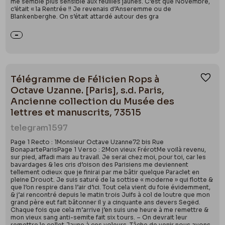
me semble plus sensible aux feuilles jaunes. C’est que Novembre,
c’était « la Rentrée !! Je revenais d’Anseremme ou de
Blankenberghe. On s’était attardé autour des gra
Télégramme de Félicien Rops à
Ajou
Octave Uzanne. [Paris], s.d. Paris,
Ancienne collection du Musée des
lettres et manuscrits, 73515
telegram
1597
Page 1 Recto : 1Monsieur Octave Uzanne72 bis Rue
BonaparteParisPage 1 Verso : 2Mon vieux FrérotMe voilà revenu,
sur pied, affadi mais au travail. Je serai chez moi, pour toi, car les
bavardages & les cris d’oison des Parisiens me deviennent
tellement odieux que je finirai par me bâtir quelque Paraclet en
pleine Drouot. Je suis saturé de la sottise « moderne » qui flotte &
que l’on respire dans l’air d’ici. Tout cela vient du foie évidemment,
& j’ai rencontré depuis le matin trois Juifs à col de loutre que mon
grand père eut fait bâtonner il y a cinquante ans devers Segëd.
Chaque fois que cela m’arrive j’en suis une heure à me remettre &
mon vieux sang anti-semite fait six tours. – On devrait leur
remettre le collet Jaune à ces voleurs. Tâche de venir nous avons