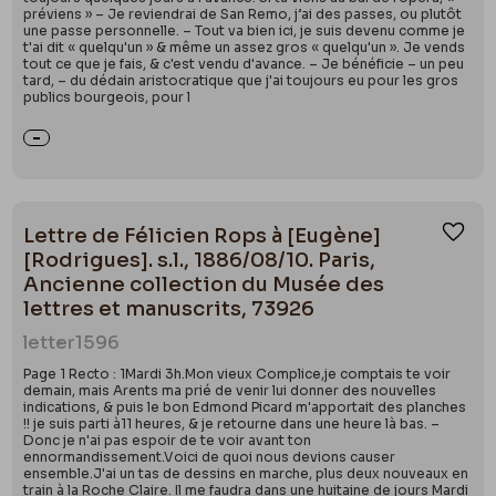
préviens » – Je reviendrai de San Remo, j’ai des passes, ou plutôt
une passe personnelle. – Tout va bien ici, je suis devenu comme je
t'ai dit « quelqu'un » & même un assez gros « quelqu'un ». Je vends
tout ce que je fais, & c'est vendu d'avance. – Je bénéficie – un peu
tard, – du dédain aristocratique que j'ai toujours eu pour les gros
publics bourgeois, pour l
Lettre de Félicien Rops à [Eugène]
Ajou
[Rodrigues]. s.l., 1886/08/10. Paris,
Ancienne collection du Musée des
lettres et manuscrits, 73926
letter
1596
Page 1 Recto : 1Mardi 3h.Mon vieux Complice,je comptais te voir
demain, mais Arents ma prié de venir lui donner des nouvelles
indications, & puis le bon Edmond Picard m'apportait des planches
!! je suis parti à11 heures, & je retourne dans une heure là bas. –
Donc je n'ai pas espoir de te voir avant ton
ennormandissement.Voici de quoi nous devions causer
ensemble.J'ai un tas de dessins en marche, plus deux nouveaux en
train à la Roche Claire. Il me faudra dans une huitaine de jours Mardi