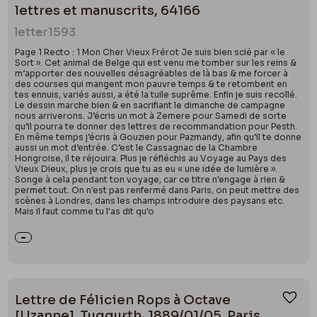
lettres et manuscrits, 64166
letter
1593
Page 1 Recto : 1 Mon Cher Vieux Frérot Je suis bien scié par « le
Sort ». Cet animal de Belge qui est venu me tomber sur les reins &
m’apporter des nouvelles désagréables de là bas & me forcer à
des courses qui mangent mon pauvre temps & te retombent en
tes ennuis, variés aussi, a été la tuile suprême. Enfin je suis recollé.
Le dessin marche bien & en sacrifiant le dimanche de campagne
nous arriverons. J’écris un mot à Zemere pour Samedi de sorte
qu’il pourra te donner des lettres de recommandation pour Pesth.
En même temps j’écris à Gouzien pour Pazmandy, afin qu’il te donne
aussi un mot d’entrée. C’est le Cassagnac de la Chambre
Hongroise, il te réjouira. Plus je réfléchis au Voyage au Pays des
Vieux Dieux, plus je crois que tu as eu « une idée de lumière ».
Songe à cela pendant ton voyage, car ce titre n'engage à rien &
permet tout. On n'est pas renfermé dans Paris, on peut mettre des
scènes à Londres, dans les champs introduire des paysans etc.
Mais il faut comme tu l'as dit qu'o
Lettre de Félicien Rops à Octave
Ajou
[Uzanne]. Tuggurth, 1889/01/05. Paris,