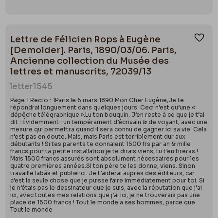
Lettre de Félicien Rops à Eugène
Ajou
[Demolder]. Paris, 1890/03/06. Paris,
Ancienne collection du Musée des
lettres et manuscrits, 72039/13
letter
1545
Page 1 Recto : 1Paris le 6 mars 1890.Mon Cher Eugène,Je te
répondrai longuement dans quelques jours. Ceci n’est qu’une «
dépêche télégraphique ».Lu ton bouquin. J’en reste à ce que je t’ai
dit : Évidemment : un tempérament d’écrivain & de voyant, avec une
mesure qui permettra quand il sera connu de gagner ici sa vie. Cela
n’est pas en doute. Mais, mais Paris est terriblement dur aux
débutants ! Si tes parents te donnaient 1500 frs par an & mille
francs pour ta petite installation je te dirais viens, tu t’en tireras !
Mais 1500 francs assurés sont absolument nécessaires pour les
quatre premières années.Si ton père te les donne, viens. Sinon
travaille labàs et publie ici. Je t’aiderai auprès des éditeurs, car
c’est la seule chose que je puisse faire immédiatement pour toi. Si
je n’étais pas le dessinateur que je suis, avec la réputation que j’ai
ici, avec toutes mes relations que j’ai ici, je ne trouverais pas une
place de 1500 francs ! Tout le monde a ses hommes, parce que
Tout le monde