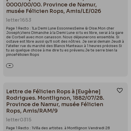
0000/00/00. Province de Namur,
musée Félicien Rops, Amis/LE/026
letter
1653
Page 1 Recto : 1La Demi Lune EssonnesSeine & Oise.Mon cher
Joseph,Viens Dimanche à la Demi Lune si tu es libre, serai à la gare
de Corbeil avec mon canasson. Nous déjeunerons ensemble. Si
octave est libre aussi qu’il soit des nôtres. Je serai demain Jeudi à
l’atelier rue du marché des Blancs Manteaux à 1 heures précises Si
tu as quelque chose à me dire tu es prévenu.Je te serre bien la
pinceFélicien Rops
Lettre de Félicien Rops à [Eugène]
Ajou
Rodrigues. Montlignon, 1882/07/28.
Province de Namur, musée Félicien
Rops, Amis/RAM/9
letter
0315
Page 1 Recto : 1Villa des artistes. à Montlignon Vendredi 28