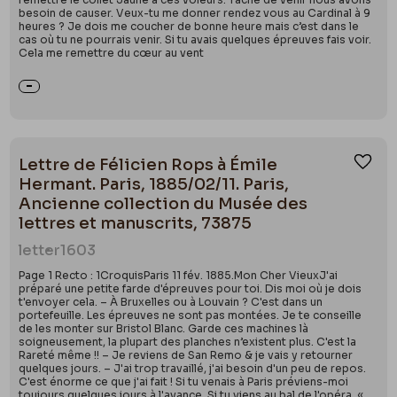
besoin de causer. Veux-tu me donner rendez vous au Cardinal à 9
heures ? Je dois me coucher de bonne heure mais c’est dans le
cas où tu ne pourrais venir. Si tu avais quelques épreuves fais voir.
Cela me remettre du cœur au vent
Lettre de Félicien Rops à Émile
Ajou
Hermant. Paris, 1885/02/11. Paris,
Ancienne collection du Musée des
lettres et manuscrits, 73875
letter
1603
Page 1 Recto : 1CroquisParis 11 fév. 1885.Mon Cher VieuxJ'ai
préparé une petite farde d'épreuves pour toi. Dis moi où je dois
t'envoyer cela. – À Bruxelles ou à Louvain ? C'est dans un
portefeuille. Les épreuves ne sont pas montées. Je te conseille
de les monter sur Bristol Blanc. Garde ces machines là
soigneusement, la plupart des planches n’existent plus. C'est la
Rareté même !! – Je reviens de San Remo & je vais y retourner
quelques jours. – J'ai trop travaillé, j'ai besoin d'un peu de repos.
C'est énorme ce que j'ai fait ! Si tu venais à Paris préviens-moi
toujours quelques jours à l'avance. Si tu viens au bal de l'opéra, «