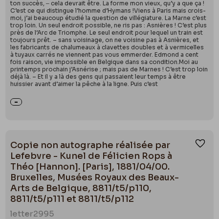
ton succès, ‒ cela devrait être. La forme mon vieux, qu’y a que ça !
C’est ce qui distingue l’homme d’Hymans !Viens à Paris mais crois-
moi, j’ai beaucoup étudié la question de villégiature. La Marne c’est
trop loin. Un seul endroit possible, ne ris pas : Asnières ! C’est plus
près de l’Arc de Triomphe. Le seul endroit pour lequel un train est
toujours prêt. – sans voisinage, on ne voisine pas à Asnières, et
les fabricants de chalumeaux à clavettes doubles et à vermicelles
à tuyaux carrés ne viennent pas vous emmerder. Edmond a cent
fois raison, vie impossible en Belgique dans sa condition.Moi au
printemps prochain j’Asnérise ; mais pas de Marnes ! C’est trop loin
déjà là. – Et il y a là des gens qui passaient leur temps à être
huissier avant d’aimer la pêche à la ligne. Puis c’est
Copie non autographe réalisée par
Ajou
Lefebvre - Kunel de Félicien Rops à
Théo [Hannon]. [Paris], 1881/04/00.
Bruxelles, Musées Royaux des Beaux-
Arts de Belgique, 8811/t5/p110,
8811/t5/p111 et 8811/t5/p112
letter
2995