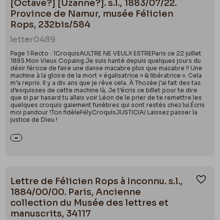
[Octave?] [Uzanne?]. s.l., 1883/07/22.
Province de Namur, musée Félicien
Rops, 232bis/584
letter
0489
Page 1 Recto : 1CroquisAULTRE NE VEULX ESTREParis ce 22 juillet
1883.Mon Vieux Copaing.Je suis hanté depuis quelques jours du
désir féroce de faire une danse macabre plus que macabre !! Une
machine à la gloire de la mort « égalisatrice » & libératrice ». Cela
m’a repris. Il y a dix ans que je rêve cela. À Thozée j’ai fait des tas
d’esquisses de cette machine là, Je t’écris ce billet pour te dire
que si par hasard tu allais voir Léon de le prier de te remettre les
quelques croquis gaiement funèbres qui sont restés chez lui.Écris
moi pandour !Ton fidèleFélyCroquisJUSTICIA/ Laissez passer la
justice de Dieu !
Lettre de Félicien Rops à Inconnu. s.l.,
Ajou
1884/00/00. Paris, Ancienne
collection du Musée des lettres et
manuscrits, 34117