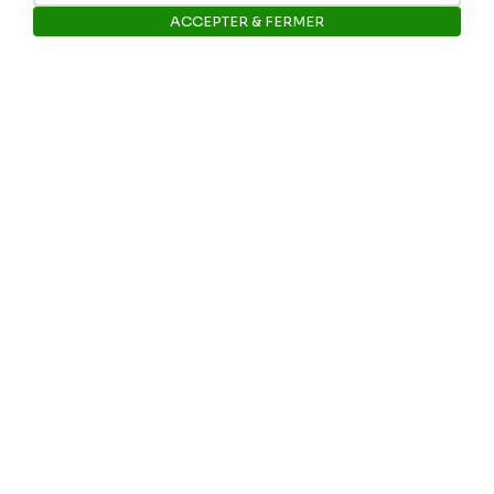
ACCEPTER & FERMER
E-mail: info@museerops.be
Ouvrir la barre de gestion des 
Instagram
Facebook
Ropslettres
Le site web du musée
Les collections du musée
Comité d’honneur et scientifique