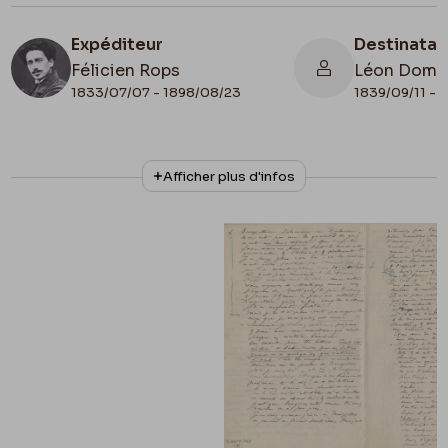
Expéditeur
Destinatai
Félicien Rops
Léon Domm
1833/07/07 - 1898/08/23
1839/09/11 - 
N° d'inventaire
Collationnage
Afficher plus d'infos
II/6655/469/9
Autographe
Lieu de conservation
Belgique, Bruxelles, Bibliothèque royale de
Belgique, Cabinet des Manuscrits
Apostille
travail