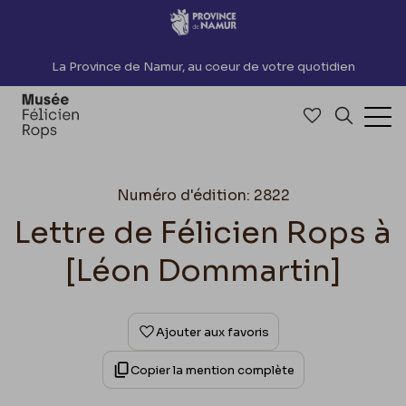
Accèder directement au contenu
La Province de Namur, au coeur de votre quotidien
Accéder à me
Recherch
Ouv
Numéro d'édition: 2822
Lettre de Félicien Rops à
[Léon Dommartin]
Ajouter aux favoris
Copier la mention complète