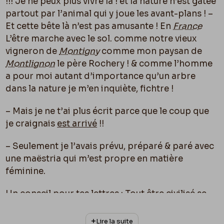
!!! Je ne peux plus vivre là ! et la nature n’est gâtée
partout par l’animal qui y joue les avant-plans ! –
Et cette bête là n’est pas amusante ! En
France
L’être marche avec le sol. comme notre vieux
vigneron de
Montigny
comme mon paysan de
Montlignon
le père Rochery ! & comme l’homme
a pour moi autant d’importance qu’un arbre
dans la nature je m’en inquiète, fichtre !
– Mais je ne t’ai plus écrit parce que le coup que
je craignais
est arrivé
!!
– Seulement je l’avais prévu, préparé & paré avec
une maëstria qui m’est propre en matière
féminine.
Un conseil pour tes lettres :
Tout être civilisé se
fait suivre par ses lettres quand on a quelqu’un
qui s’intéresse à vous.
C’est très simple : on écrit
Lire la suite