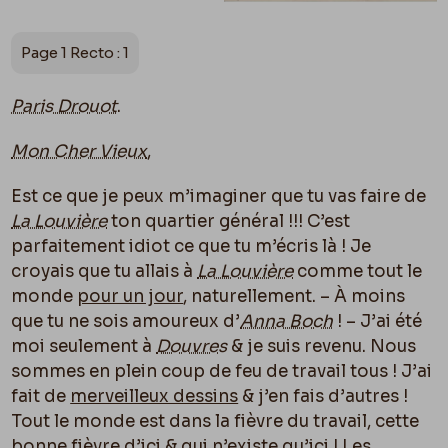
Page 1 Recto : 1
Paris Drouot
.
Mon Cher Vieux
,
Est ce que je peux m’imaginer que tu vas faire de
La Louvière
ton quartier général !!! C’est
parfaitement idiot ce que tu m’écris là ! Je
croyais que tu allais à
La Louvière
comme tout le
monde
pour un jour
, naturellement. – À moins
que tu ne sois amoureux d’
Anna Boch
! – J’ai été
moi seulement à
Douvres
& je suis revenu. Nous
sommes en plein coup de feu de travail tous ! J’ai
fait de
merveilleux dessins
& j’en fais d’autres !
Tout le monde est dans la fièvre du travail, cette
bonne fièvre d’ici & qui n’existe qu’
ici
! Les