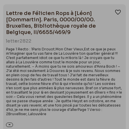
Lettre de Félicien Rops à [Léon]
Ajou
[Dommartin]. Paris, 0000/00/00.
Bruxelles, Bibliothèque royale de
Belgique, II/6655/469/9
letter
2822
Page 1 Recto : 1Paris Drouot.Mon Cher Vieux,Est ce que je peux
m’imaginer que tu vas faire de La Louvière ton quartier général !!!
C’est parfaitement idiot ce que tu m’écris là ! Je croyais que tu
allais à La Louvière comme tout le monde pour un jour,
naturellement. – À moins que tu ne sois amoureux d’Anna Boch ! –
J’ai été moi seulement à Douvres & je suis revenu. Nous sommes
en plein coup de feu de travail tous ! J’ai fait de merveilleux
dessins & j’en fais d’autres ! Tout le monde est dans la fièvre du
travail, cette bonne fièvre d’ici & qui n’existe qu’ici ! Les soirées
n’en sont que plus animées & plus nerveuses. Bref on s’amuse fort,
en travaillant le jour & en devisant joyeusement en dîners « fins » le
soir.– Cela vous remet des gueuleries Belges. Il y a un phénomène
qui se passe chaque année : Je quitte Heyst en octobre, en me
disant je vais revenir, et une fois pincé par toutes les délicatesses
d’ici, je ne me sens plus le courage d’allerPage 1 Verso :
2Bruxelliser, Lalouvière