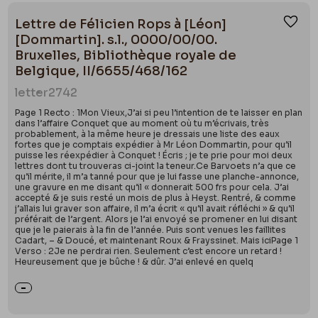
Lettre de Félicien Rops à [Léon]
Ajou
[Dommartin]. s.l., 0000/00/00.
Bruxelles, Bibliothèque royale de
Belgique, II/6655/468/162
letter
2742
Page 1 Recto : 1Mon Vieux,J’ai si peu l’intention de te laisser en plan
dans l’affaire Conquet que au moment où tu m’écrivais, très
probablement, à la même heure je dressais une liste des eaux
fortes que je comptais expédier à Mr Léon Dommartin, pour qu’il
puisse les réexpédier à Conquet ! Écris ; je te prie pour moi deux
lettres dont tu trouveras ci-joint la teneur.Ce Barvoets n’a que ce
qu’il mérite, il m’a tanné pour que je lui fasse une planche-annonce,
une gravure en me disant qu’il « donnerait 500 frs pour cela. J’ai
accepté & je suis resté un mois de plus à Heyst. Rentré, & comme
j’allais lui graver son affaire, il m’a écrit « qu’il avait réfléchi » & qu’il
préférait de l’argent. Alors je l’ai envoyé se promener en lui disant
que je le paierais à la fin de l’année. Puis sont venues les faillites
Cadart, – & Doucé, et maintenant Roux & Frayssinet. Mais iciPage 1
Verso : 2Je ne perdrai rien. Seulement c’est encore un retard !
Heureusement que je bûche ! & dûr. J’ai enlevé en quelq