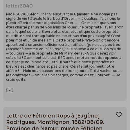
letter
3040
Page 3071883Mon Cher VieuxAvant le 6 janvier je ne donne pas
signe de vie ! J’avale le Barbeu d’Orveilli. – J’oubliais : fais nous le
plaisir d’écrire le mot ci-jointMon Cher ……..On m’a dit que vous
êtes chargé par un de vos amis de louer une propriété : avec jardin
dans lequel coule la Bièvre etc.. etc.. etc.. et que cette propriété
que dit-on est fort agréable ne serait pas d’un prix exagéré.C’est
pour moi et un de mes amis.Cette propriété m’a-t-on dit encore
appartient à un ancien officier, ou à un officier, (je ne suis pes très
renseigné comme vous le voyez,) elle touche à ce que l’on m’a dit
─ toujours ─ à la propriété de Mr Mary Renaux.Vous devez voir
cela d’ici ! Comment cela est-il ?Donnez moi un mot de réponse à
ce sujet je vous prie etc… etc…Il paraît que cette propriété de
Bièvres est charmante et pas chère. Cela ferait joliment notre
affaire ! ─ Hein nous passerions de bons jours d’été à vacher sous
les ombtages ─ sous les boscages, comme disait Courbet ! ─ Je
crois qu’il s
Lettre de Félicien Rops à [Eugène]
Ajou
Rodrigues. Montlignon, 1882/08/09.
Province de Namur, musée Félicien