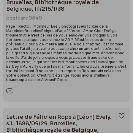
Bruxelles, Bibliothèque royale de
Belgique, III/215/1/38
postcard
0540
Page 1 Recto : 1Monsieur Evely photograveur13 Rue de la
MadeleineBruxellesBelgiquePage 1 Verso : 2Mon Cher Evelyje
trouve inutile n’est ce pas de vous envoyer vos croquis & vos
épreuves puisque vous venez le 20 ?. N’oubliez pas de me
prévenir du jour & de l’heure afin que je sois chez moi, car comme
je vous l’ai dit je travaille beaucoup chez un ami dont l’atelier est
plus grand & qui prend les mêmes modèles que moi. écrivez donc
la veille.J’ai de jolis croquis à vous proposer & une suite de
dessins-croquis qui sont les huit frontispices des Diaboliques de
Barbey d’Aurevilly que je fais maintenant, les croquis premiers c’est
fort intéressant & nous nous arrangerons.Je voudrais cela dans
votre collection. C’est fort étrange. Nous avons d’ailleurs
beaucoup à causer.À VousF. Rops
Lettre de Félicien Rops à [Léon] Evely.
Ajou
s.l., 1888/09/29. Bruxelles,
Bibliothèque royale de Belgique,