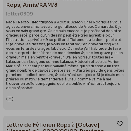
Rops, Amis/RAM/3
letter
0309
Page 1 Recto : 1Montlignon 9 Aout 1882Mon Cher Rodrigues,Vous
agissez envers moi avec une gentillesse de Vieux Camarade, & je
vous en sais grand gré. Je ne sais encore si je profiterai de votre
gracieuseté, parce qu’un dessin peut être très agréable pour
l’illustration « privée » & se prêter difficilement à la demi-publicité.
Si je grave les dessins, je vous en ferai six, j’en graverai cinq & je
vous en ferai des tirages fabuleux. Du reste j’ai l’habitude de faire
des interprétations libres de mes dessins & je ne les grave pas en
graveur, mais en peintre-graveur. J’ai en horreur toutes les «
Lalauzeries » Les gens comme Lalauze, Hédouin et autres Adrien
Marie réussissent par leur banalité même qui s’adresse à un très
grand nombre de cavités cérébrales. – J’ai très peu de gens bêtes
parmi mes collectionneurs, & cela m’est une gloire. Si je disais mes
prières du matin, je demanderais à Dieu, comme j’aime à me
trouver en belle compagnie, que le « public » m’honorât toujours
de sa réprobat
Lettre de Félicien Rops à [Octave]
Ajou