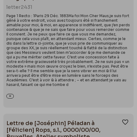
letter
2431
Page 1 Recto : 1Paris 29 Déc. 1883Ma foi Mon Cher Maus,je suis fort
gêné à votre endroit, vous avez toujours été si franchement
aimable pour moi, & moi, en apparence si indifférent, que j’en perds
contenance & que je ne sais que faire pour vous remercier comme
il convient. Je ne peux que faire ce que vous me demandez,
puisque cela vous plaît, en attendant mieux. Certes, comme je le
dis dans la lettre ci-jointe, que je vous prie de communiquer au
groupe des XX, je suis réellement touché & flatté de la distinction
que ces Messieurs veulent bien m’accorder & je me demande ce
qui a pu me mériter cette faveur. C’est une concession faite à
votre extrême gracieuseté très probablement. Je ne suis pas « un
modeste » mais mon œuvre croyez le bien, n’existe pas. Peut être
sera-t-elle ? Il me semble que je la sens vibrer en moi & il lui
arrivera peut être d’être mise en lumière sans le forceps des
Académies. C’est à voir & à attendre ; – et en attendant je vais au
hasard, faisant ce qui me tombe d
Lettre de [Joséphin] Péladan à
Ajou
[Félicien] Rops, s.l., 0000/00/00,
Bruxelles, Atelier symboliste.