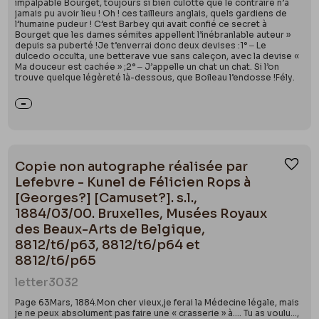
impalpable Bourget, toujours si bien culotté que le contraire n’a
jamais pu avoir lieu ! Oh ! ces tailleurs anglais, quels gardiens de
l’humaine pudeur ! C’est Barbey qui avait confié ce secret à
Bourget que les dames sémites appellent l’inébranlable auteur »
depuis sa puberté !Je t’enverrai donc deux devises :1° ‒ Le
dulcedo occulta, une betterave vue sans caleçon, avec la devise «
Ma douceur est cachée » ;2° ‒ J’appelle un chat un chat. Si l’on
trouve quelque légèreté là-dessous, que Boileau l’endosse !Fély.
Copie non autographe réalisée par
Ajou
Lefebvre - Kunel de Félicien Rops à
[Georges?] [Camuset?]. s.l.,
1884/03/00. Bruxelles, Musées Royaux
des Beaux-Arts de Belgique,
8812/t6/p63, 8812/t6/p64 et
8812/t6/p65
letter
3032
Page 63Mars, 1884.Mon cher vieux,je ferai la Médecine légale, mais
je ne peux absolument pas faire une « crasserie » à…. Tu as voulu…,