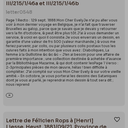
III/215/1/46a et III/215/1/46b
letter
0548
Page 1 Recto : 129 sept. 1888.Mon Cher EvelyJe n’ai pu aller vous
voir à mon dernier voyage en Belgique, je n’ai fait que traverser
Bruxelles au galop, parce que je savais que je devais y retourner
vers la fin d’octobre, & peut être plus tôt.J’ai à vous demander un
service, & voici en quoi il consiste.Je vous enverrais un dessin, en
garantie d’une valeur de frs 500 (valeur marchande,) & vous me
feriez parvenir, par colis, ou par plusieurs colis postaux tous les
cuivres faits à mon intention que vous avez : Diaboliques, La
femme à la Guillotine &c &c &c – J’en ai besoin pour une affaire de
première importance ; une collection destinée & achetée d’avance
par la Bibliothèque Mazarine, & qui doit contenir lesPage 1 Verso :
2-3principales pièces de mon œuvre, hélas ! bien difficile à
compléter. J’ai compté sur vous Mon Cher Evely & sur votre vieille
amitié.– En octobre, je vous porterai les dessins des Sataniques
dont je vous ai parlé, je reprendrai mon dessin & tout sera dit ;
nous reprend
Lettre de Félicien Rops à [Henri]
Ajou
Liesse. Heyst, 1881/09/21. Province de