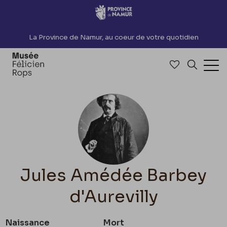
Accèder directement au contenu
La Province de Namur, au coeur de votre quotidien
Accéder à me
Recherch
Ouv
Jules Amédée Barbey
d'Aurevilly
Naissance
Mort