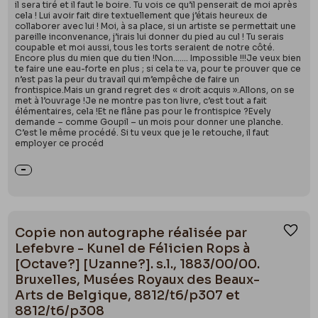
il sera tiré et il faut le boire. Tu vois ce qu’il penserait de moi après
cela ! Lui avoir fait dire textuellement que j’étais heureux de
collaborer avec lui ! Moi, à sa place, si un artiste se permettait une
pareille inconvenance, j’irais lui donner du pied au cul ! Tu serais
coupable et moi aussi, tous les torts seraient de notre côté.
Encore plus du mien que du tien !Non……. Impossible !!!Je veux bien
te faire une eau-forte en plus ; si cela te va, pour te prouver que ce
n’est pas la peur du travail qui m’empêche de faire un
frontispice.Mais un grand regret des « droit acquis ».Allons, on se
met à l’ouvrage !Je ne montre pas ton livre, c’est tout a fait
élémentaires, cela !Et ne flâne pas pour le frontispice ?Evely
demande – comme Goupil – un mois pour donner une planche.
C’est le même procédé. Si tu veux que je le retouche, il faut
employer ce procéd
Copie non autographe réalisée par
Ajou
Lefebvre - Kunel de Félicien Rops à
[Octave?] [Uzanne?]. s.l., 1883/00/00.
Bruxelles, Musées Royaux des Beaux-
Arts de Belgique, 8812/t6/p307 et
8812/t6/p308