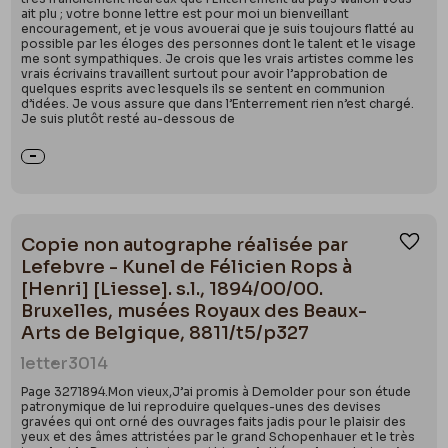
ait plu ; votre bonne lettre est pour moi un bienveillant
encouragement, et je vous avouerai que je suis toujours flatté au
possible par les éloges des personnes dont le talent et le visage
me sont sympathiques. Je crois que les vrais artistes comme les
vrais écrivains travaillent surtout pour avoir l’approbation de
quelques esprits avec lesquels ils se sentent en communion
d’idées. Je vous assure que dans l’Enterrement rien n’est chargé.
Je suis plutôt resté au-dessous de
Copie non autographe réalisée par
Ajou
Lefebvre - Kunel de Félicien Rops à
[Henri] [Liesse]. s.l., 1894/00/00.
Bruxelles, musées Royaux des Beaux-
Arts de Belgique, 8811/t5/p327
letter
3014
Page 3271894.Mon vieux,J’ai promis à Demolder pour son étude
patronymique de lui reproduire quelques-unes des devises
gravées qui ont orné des ouvrages faits jadis pour le plaisir des
yeux et des âmes attristées par le grand Schopenhauer et le très