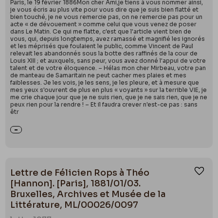
Paris, le 19 février 1886Mon cher Ami,je tiens à vous nommer ainsi,
je vous écris au plus vite pour vous dire que je suis bien flatté et
bien touché, je ne vous remercie pas, on ne remercie pas pour un
acte « de dévouement » comme celui que vous venez de poser
dans Le Matin. Ce qui me flatte, c'est que l'article vient bien de
vous, qui, depuis longtemps, avez ramassé et magnifié les ignorés
et les méprisés que foulaient le public, comme Vincent de Paul
relevait les abandonnés sous la botte des raffinés de la cour de
Louis XIII ; et auxquels, sans peur, vous avez donné l'appui de votre
talent et de votre éloquence. – Hélas mon cher Mirbeau, votre pan
de manteau de Samaritain ne peut cacher mes plaies et mes
faiblesses. Je les vois, je les sens, je les pleure, et à mesure que
mes yeux s'ouvrent de plus en plus « voyants » sur la terrible VIE, je
me crie chaque jour que je ne suis rien, que je ne sais rien, que je ne
peux rien pour la rendre ! – Et il faudra crever n'est-ce pas : sans
êtr
Lettre de Félicien Rops à Théo
Ajou
[Hannon]. [Paris], 1881/01/03.
Bruxelles, Archives et Musée de la
Littérature, ML/00026/0097