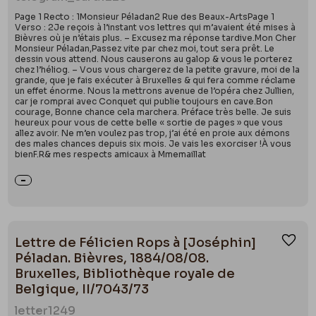
Page 1 Recto : 1Monsieur Péladan2 Rue des Beaux-ArtsPage 1
Verso : 2Je reçois à l’instant vos lettres qui m’avaient été mises à
Bièvres où je n’étais plus. – Excusez ma réponse tardive.Mon Cher
Monsieur Péladan,Passez vite par chez moi, tout sera prêt. Le
dessin vous attend. Nous causerons au galop & vous le porterez
chez l’héliog. – Vous vous chargerez de la petite gravure, moi de la
grande, que je fais exécuter à Bruxelles & qui fera comme réclame
un effet énorme. Nous la mettrons avenue de l’opéra chez Jullien,
car je romprai avec Conquet qui publie toujours en cave.Bon
courage, Bonne chance cela marchera. Préface très belle. Je suis
heureux pour vous de cette belle « sortie de pages » que vous
allez avoir. Ne m’en voulez pas trop, j’ai été en proie aux démons
des males chances depuis six mois. Je vais les exorciser !À vous
bienF.R& mes respects amicaux à Mmemaillat
Lettre de Félicien Rops à [Joséphin]
Ajou
Péladan. Bièvres, 1884/08/08.
Bruxelles, Bibliothèque royale de
Belgique, II/7043/73
letter
1249