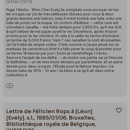
letter
0978
Page 1 Recto : 1Mon Cher EvelyJe comptais vous envoyer un tas
de croquis car j’ai de merveilleuses choses pour vous & deux
grands dessins entr’autres, mais il m’est tombé une tuile, mais une
tuile de poids sur la nuque. Un cochon d’éditeur, – cette race est
volontiers canaille, – me fiche dedans pour 2,800 frs, qu’il me doit
& qu’il refuse de me payer avant le 1er Décembre, après m’avoir
promis pour le 1er octobre. Et cela à la veille du terme d’octobre :
un terme de 3,000 francs ! hein ? ces canailles là sont étonnantes.
Je l’ai traité de simple voleur. C’est comme si j’avais pissé sur un
manteau de caoutchouc.Bref il a fallu parer le coup & piocher pour
ce terme 18 heures par jour ! Donc je remetsPage 1 Verso :
3encore l’acquit de ma dette ; – du moins une partie car je t’envoie
la Guillotine, – un de mes bons dessins par parenthèse, et un autre
dessin pour deux croquis : l’Étude pour le Retour Imprévu. Ce
dessin date de 1874 – 10 ans ! Je tiens à ce qu’il ait dans votre
collection d
Lettre de Félicien Rops à [Léon]
Ajou
[Evely]. s.l., 1885/01/06. Bruxelles,
Bibliothèque royale de Belgique,