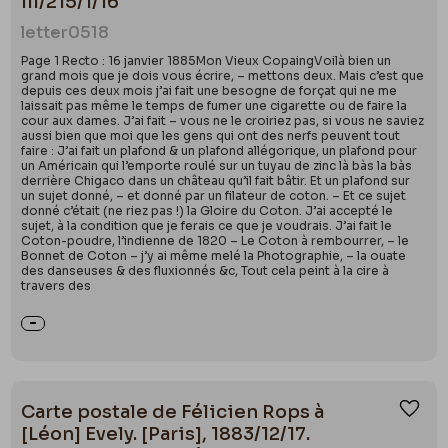
III/215/1/16
letter
0518
Page 1 Recto : 16 janvier 1885Mon Vieux CopaingVoilà bien un
grand mois que je dois vous écrire, – mettons deux. Mais c’est que
depuis ces deux mois j’ai fait une besogne de forçat qui ne me
laissait pas même le temps de fumer une cigarette ou de faire la
cour aux dames. J’ai fait – vous ne le croiriez pas, si vous ne saviez
aussi bien que moi que les gens qui ont des nerfs peuvent tout
faire : J’ai fait un plafond & un plafond allégorique, un plafond pour
un Américain qui l’emporte roulé sur un tuyau de zinc là bàs la bàs
derrière Chigaco dans un château qu’il fait bâtir. Et un plafond sur
un sujet donné, – et donné par un filateur de coton. – Et ce sujet
donné c’était (ne riez pas !) la Gloire du Coton. J’ai accepté le
sujet, à la condition que je ferais ce que je voudrais. J’ai fait le
Coton-poudre, l’indienne de 1820 – Le Coton à rembourrer, – le
Bonnet de Coton – j’y ai même melé la Photographie, – la ouate
des danseuses & des fluxionnés &c, Tout cela peint à la cire à
travers des
Carte postale de Félicien Rops à
Ajou
[Léon] Evely. [Paris], 1883/12/17.