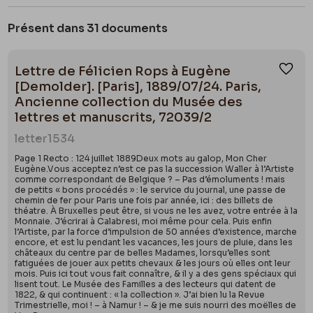
en particulier sataniques.
L’Ensorcelée
(1854), et
Le
Livres,
coll.
« L'Alphabet des Lettres »,
1927
, 88
p.
Chevalier des Touches
(1864) évoquent les
Présent dans 31 documents
superstitions de la Vendée et l’héroïsme des
Laurence Claude-Phalippou,
L’imaginaire de la parole dans
l’œuvre romanesque de Barbey d’Aurevilly,
Droz, 2015.
Chouans, tandis qu’
Une vieille maîtresse
(1851) et
Les
Lettre de Félicien Rops à Eugène
Ajou
Diaboliques
(1874, illustrées par Rops) relatent des
[Demolder]. [Paris], 1889/07/24. Paris,
Gabriel Seigner,
Écriture négativiste et réversibilité dans
passions invincibles. Cette littérature de l’insolite
Ancienne collection du Musée des
"Les Diaboliques" et "Une histoire sans nom" de Jules Barbey
dont le style brillant et précis sert la violence
lettres et manuscrits, 72039/2
d'Aurevilly
, Paris, L'Harmattan, coll. "Critiques littéraires",
contenue, suscitera l’admiration de jeunes
2022.
letter
1534
écrivains comme Léon Bloy et Paul Bourget. Ils le
Page 1 Recto : 124 juillet 1889Deux mots au galop, Mon Cher
baptiseront le « Connétable des Lettres ». Barbey
Eugène.Vous acceptez n’est ce pas la succession Waller à l’Artiste
comme correspondant de Belgique ? – Pas d’émoluments ! mais
aura une grande influence sur l’œuvre de Bernanos.
de petits « bons procédés » : le service du journal, une passe de
chemin de fer pour Paris une fois par année, ici : des billets de
théatre. À Bruxelles peut être, si vous ne les avez, votre entrée à la
Monnaie. J’écrirai à Calabresi, moi même pour cela. Puis enfin
l’Artiste, par la force d’impulsion de 50 années d’existence, marche
encore, et est lu pendant les vacances, les jours de pluie, dans les
châteaux du centre par de belles Madames, lorsqu’elles sont
fatiguées de jouer aux petits chevaux & les jours où elles ont leur
mois. Puis ici tout vous fait connaître, & il y a des gens spéciaux qui
lisent tout. Le Musée des Familles a des lecteurs qui datent de
1822, & qui continuent : « la collection ». J’ai bien lu la Revue
Trimestrielle, moi ! – à Namur ! – & je me suis nourri des moëlles de