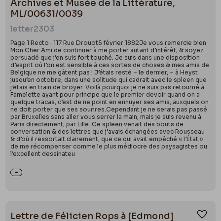
Archives et Musée de la Littérature,
ML/00631/0039
letter
2303
Page 1 Recto : 117 Rue Drouot5 février 1882Je vous remercie bien
Mon Cher Ami de continuer à me porter autant d’intérêt, & soyez
persuadé que j’en suis fort touché. Je suis dans une disposition
d’esprit où l’on est sensible à ces sortes de choses & mes amis de
Belgique ne me gâtent pas ! J’étais resté – le dernier, – à Heyst
jusqu’en octobre, dans une solitude qui cadrait avec le spleen que
j’étais en train de broyer. Voilà pourquoi je ne suis pas retourné à
Famelette ayant pour principe que le premier devoir quand on a
quelque tracas, c’est de ne point en ennuyer ses amis, auxquels on
ne doit porter que ses sourires.Cependant je ne serais pas passé
par Bruxelles sans aller vous serrer la main, mais je suis revenu à
Paris directement, par Lille. Ce spleen venait des bouts de
conversation & des lettres que j’avais échangées avec Rousseau
& d’où il ressortait clairement, que ce qui avait empêché « l’État »
de me récompenser comme le plus médiocre des paysagistes ou
l’excellent dessinateu
Lettre de Félicien Rops à [Edmond]
Ajou