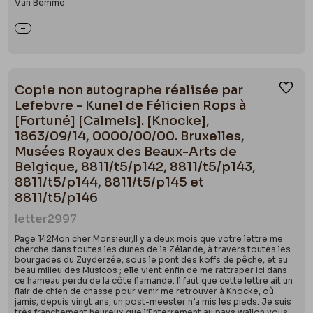
Van Bemme
Copie non autographe réalisée par
Ajou
Lefebvre - Kunel de Félicien Rops à
[Fortuné] [Calmels]. [Knocke],
1863/09/14, 0000/00/00. Bruxelles,
Musées Royaux des Beaux-Arts de
Belgique, 8811/t5/p142, 8811/t5/p143,
8811/t5/p144, 8811/t5/p145 et
8811/t5/p146
letter
2997
Page 142Mon cher Monsieur,Il y a deux mois que votre lettre me
cherche dans toutes les dunes de la Zélande, à travers toutes les
bourgades du Zuyderzée, sous le pont des koffs de pêche, et au
beau milieu des Musicos ; elle vient enfin de me rattraper ici dans
ce hameau perdu de la côte flamande. Il faut que cette lettre ait un
flair de chien de chasse pour venir me retrouver à Knocke, où
jamis, depuis vingt ans, un post-meester n’a mis les pieds. Je suis
très franchement heureux que l’Enterrement au pays wallon vous