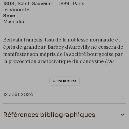
1808 , Saint-Sauveur-
1889 , Paris
le-Vicomte
Sexe
Masculin
Ecrivain français. Issu de la noblesse normande et
épris de grandeur, Barbey d’Aurevilly ne cessera de
manifester son mépris de la société bourgeoise par
la provocation aristocratique du dandysme (
Du
dandysme et de George Brummel,
1845). Il se
convertira vers 1841 à un catholicisme intransigeant
Lire la suite
et défendra dans sa
Revue du monde catholique
l’ultramontanisme et l’absolutisme. Ses critiques
12 août 2024
littéraires, réunies dans
Les œuvres et les hommes
,
1860-1909), manifestent une grande indépendance
d’esprit. Barbey connaîtra une reconnaissance
Références bibliographiques
tardive grâce à son œuvre romanesque marquée
par l’alliance du réalisme et d’éléments surnaturels,
Octave Uzanne
,
Barbey d'Aurevilly
, À la Cité des