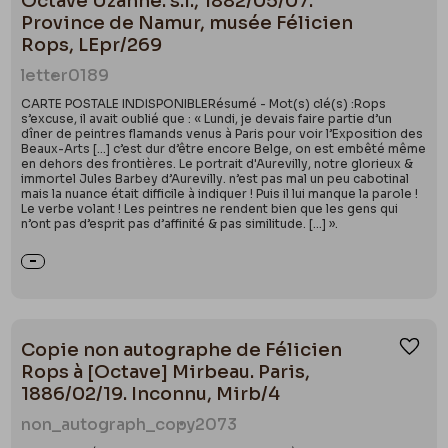
Octave Uzanne. s.l., 1882/05/07.
Province de Namur, musée Félicien
Rops, LEpr/269
letter
0189
CARTE POSTALE INDISPONIBLERésumé - Mot(s) clé(s) :Rops
s’excuse, il avait oublié que : « Lundi, je devais faire partie d’un
dîner de peintres flamands venus à Paris pour voir l’Exposition des
Beaux-Arts […] c’est dur d’être encore Belge, on est embêté même
en dehors des frontières. Le portrait d'Aurevilly, notre glorieux &
immortel Jules Barbey d’Aurevilly. n’est pas mal un peu cabotinal
mais la nuance était difficile à indiquer ! Puis il lui manque la parole !
Le verbe volant ! Les peintres ne rendent bien que les gens qui
n’ont pas d’esprit pas d’affinité & pas similitude. […] ».
Copie non autographe de Félicien
Ajou
Rops à [Octave] Mirbeau. Paris,
1886/02/19. Inconnu, Mirb/4
non_autograph_copy
2073