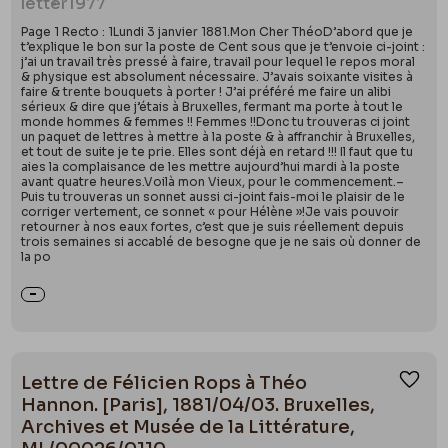
letter
1977
Page 1 Recto : 1Lundi 3 janvier 1881.Mon Cher ThéoD’abord que je
t’explique le bon sur la poste de Cent sous que je t’envoie ci-joint :
j’ai un travail très pressé à faire, travail pour lequel le repos moral
& physique est absolument nécessaire. J’avais soixante visites à
faire & trente bouquets à porter ! J’ai préféré me faire un alibi
sérieux & dire que j’étais à Bruxelles, fermant ma porte à tout le
monde hommes & femmes !! Femmes !!Donc tu trouveras ci joint
un paquet de lettres à mettre à la poste & à affranchir à Bruxelles,
et tout de suite je te prie. Elles sont déjà en retard !!! Il faut que tu
aies la complaisance de les mettre aujourd’hui mardi à la poste
avant quatre heures.Voilà mon Vieux, pour le commencement.–
Puis tu trouveras un sonnet aussi ci-joint fais-moi le plaisir de le
corriger vertement, ce sonnet « pour Hélène »!Je vais pouvoir
retourner à nos eaux fortes, c’est que je suis réellement depuis
trois semaines si accablé de besogne que je ne sais où donner de
la po
Lettre de Félicien Rops à Théo
Ajou
Hannon. [Paris], 1881/04/03. Bruxelles,
Archives et Musée de la Littérature,