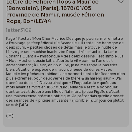
Lettre de Félicien Rops à Maurice
Ajou
[Bonvoisin]. [Paris], 1878/01/05.
Province de Namur, musée Félicien
Rops, Bon/LE/44
letter
3102
Page 1 Recto : 1Mon Cher Maurice.Dès que je pourrai me remettre
à l’ouvrage, je t’expédierai « le Scandale ». Il reste une besogne de
deux jours, – petites choses de détail mais je trouve inutile de
t’envoyer une machine inachevée.Reçu – très intacte – la tante
Johanna.Quant à « l’historique » des deux dessins il est simple : La
« Hour » est un dessin fait « d’après le vif » comme l’on disait
anciennement ; à Heist, en 65 ou 66, je ne me rappelle pas très
bien, c’était une espèce de « raccrocheuse de dunes » avec
laquelle les pêcheurs libidineux se permettaient « les licences » les
plus extrêmes, pour deux verres de bière & un hareng saur. – J’ai
donné ce dessin à Delvau ainsi que « l’Engueularde » quelques
mois avant sa mort en 1867.« L’Engueularde » était le sobriquet
dont on avait décoré une fille du Rat mort. (place Pigalle). c’était
une malheureuse créature phtisique. Je prétendais qu’elle donnait
des seances de « phtisie amusante » (horrible !!). Un jour ou plutôt
un soir j’ai fa