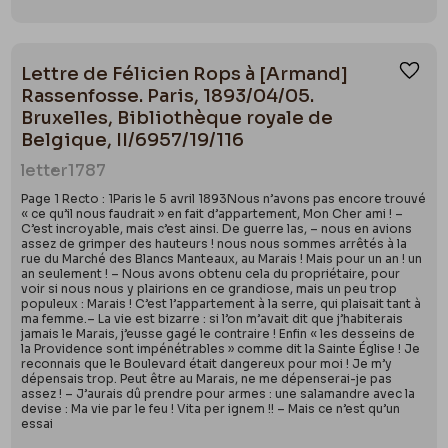
Lettre de Félicien Rops à [Armand]
Ajou
Rassenfosse. Paris, 1893/04/05.
Bruxelles, Bibliothèque royale de
Belgique, II/6957/19/116
letter
1787
Page 1 Recto : 1Paris le 5 avril 1893Nous n’avons pas encore trouvé
« ce qu’il nous faudrait » en fait d’appartement, Mon Cher ami ! –
C’est incroyable, mais c’est ainsi. De guerre las, – nous en avions
assez de grimper des hauteurs ! nous nous sommes arrêtés à la
rue du Marché des Blancs Manteaux, au Marais ! Mais pour un an ! un
an seulement ! – Nous avons obtenu cela du propriétaire, pour
voir si nous nous y plairions en ce grandiose, mais un peu trop
populeux : Marais ! C’est l’appartement à la serre, qui plaisait tant à
ma femme.– La vie est bizarre : si l’on m’avait dit que j’habiterais
jamais le Marais, j’eusse gagé le contraire ! Enfin « les desseins de
la Providence sont impénétrables » comme dit la Sainte Église ! Je
reconnais que le Boulevard était dangereux pour moi ! Je m’y
dépensais trop. Peut être au Marais, ne me dépenserai-je pas
assez ! – J’aurais dû prendre pour armes : une salamandre avec la
devise : Ma vie par le feu ! Vita per ignem !! – Mais ce n’est qu’un
essai