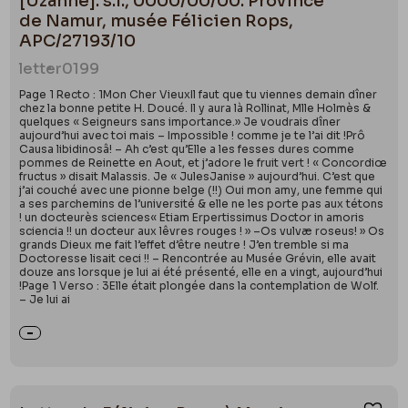
[Uzanne]. s.l., 0000/00/00. Province
de Namur, musée Félicien Rops,
APC/27193/10
letter
0199
Page 1 Recto : 1Mon Cher VieuxIl faut que tu viennes demain dîner
chez la bonne petite H. Doucé. Il y aura là Rollinat, Mlle Holmès &
quelques « Seigneurs sans importance.» Je voudrais dîner
aujourd’hui avec toi mais – Impossible ! comme je te l’ai dit !Prô
Causa libidinosâ! – Ah c’est qu’Elle a les fesses dures comme
pommes de Reinette en Aout, et j’adore le fruit vert ! « Concordiœ
fructus » disait Malassis. Je « JulesJanise » aujourd’hui. C’est que
j’ai couché avec une pionne belge (!!) Oui mon amy, une femme qui
a ses parchemins de l’université & elle ne les porte pas aux tétons
! un docteurès sciences« Etiam Erpertissimus Doctor in amoris
sciencia !! un docteur aux lêvres rouges ! » –Os vulvæ roseus! » Os
grands Dieux me fait l’effet d’être neutre ! J’en tremble si ma
Doctoresse lisait ceci !! – Rencontrée au Musée Grévin, elle avait
douze ans lorsque je lui ai été présenté, elle en a vingt, aujourd’hui
!Page 1 Verso : 3Elle était plongée dans la contemplation de Wolf.
– Je lui ai