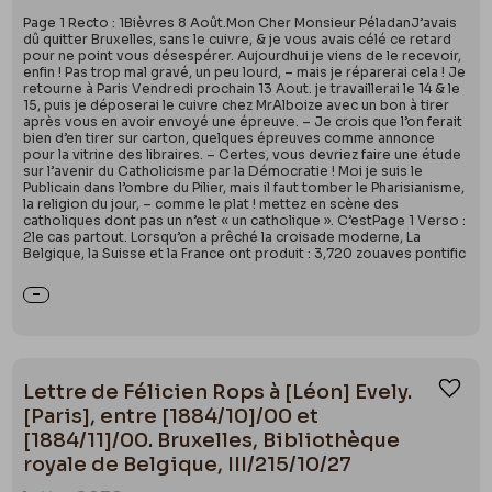
Page 1 Recto : 1Bièvres 8 Août.Mon Cher Monsieur PéladanJ’avais
dû quitter Bruxelles, sans le cuivre, & je vous avais célé ce retard
pour ne point vous désespérer. Aujourdhui je viens de le recevoir,
enfin ! Pas trop mal gravé, un peu lourd, – mais je réparerai cela ! Je
retourne à Paris Vendredi prochain 13 Aout. je travaillerai le 14 & le
15, puis je déposerai le cuivre chez MrAlboize avec un bon à tirer
après vous en avoir envoyé une épreuve. – Je crois que l’on ferait
bien d’en tirer sur carton, quelques épreuves comme annonce
pour la vitrine des libraires. – Certes, vous devriez faire une étude
sur l’avenir du Catholicisme par la Démocratie ! Moi je suis le
Publicain dans l’ombre du Pilier, mais il faut tomber le Pharisianisme,
la religion du jour, – comme le plat ! mettez en scène des
catholiques dont pas un n’est « un catholique ». C’estPage 1 Verso :
2le cas partout. Lorsqu’on a prêché la croisade moderne, La
Belgique, la Suisse et la France ont produit : 3,720 zouaves pontific
Lettre de Félicien Rops à [Léon] Evely.
Ajou
[Paris], entre [1884/10]/00 et
[1884/11]/00. Bruxelles, Bibliothèque
royale de Belgique, III/215/10/27