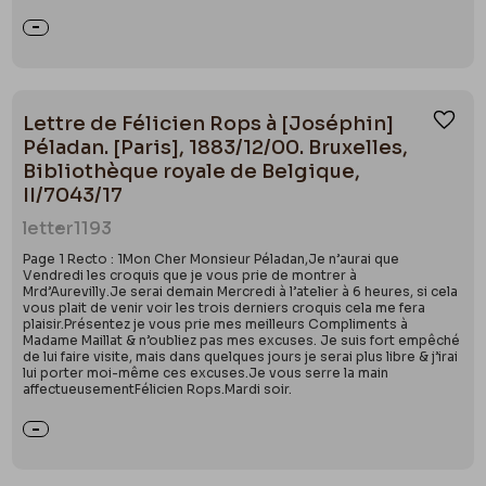
Lettre de Félicien Rops à [Joséphin]
Ajou
Péladan. [Paris], 1883/12/00. Bruxelles,
Bibliothèque royale de Belgique,
II/7043/17
letter
1193
Page 1 Recto : 1Mon Cher Monsieur Péladan,Je n’aurai que
Vendredi les croquis que je vous prie de montrer à
Mrd’Aurevilly.Je serai demain Mercredi à l’atelier à 6 heures, si cela
vous plait de venir voir les trois derniers croquis cela me fera
plaisir.Présentez je vous prie mes meilleurs Compliments à
Madame Maillat & n’oubliez pas mes excuses. Je suis fort empêché
de lui faire visite, mais dans quelques jours je serai plus libre & j’irai
lui porter moi-même ces excuses.Je vous serre la main
affectueusementFélicien Rops.Mardi soir.