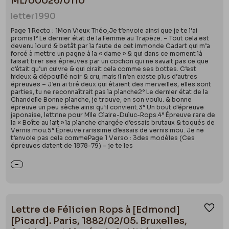
ML/00026/0110
letter
1990
Page 1 Recto : 1Mon Vieux Théo,Je t’envoie ainsi que je te l’ai
promis1° Le dernier état de la Femme au Trapèze. – Tout cela est
devenu lourd & betât par la faute de cet immonde Cadart qui m’a
forcé à mettre un pagne à la « dame » & qui dans ce moment là
faisait tirer ses épreuves par un cochon qui ne savait pas ce que
c’était qu’un cuivre & qui cirait cela comme ses bottes. C’est
hideux & dépouillé noir & cru, mais il n’en existe plus d’autres
épreuves – J’en ai tiré deux qui étaient des merveilles, elles sont
parties, tu ne reconnaîtrait pas la planche2° Le dernier état de la
Chandelle Bonne planche, je trouve, en son voulu. & bonne
épreuve un peu sèche ainsi qu’il convient.3° Un bout d’épreuve
japonaise, lettrine pour Mlle Claire-Duluc-Rops.4° Épreuve rare de
la « Boîte au lait » la planche chargée d’essais brutaux & toqués de
Vernis mou.5° Épreuve rarissime d’essais de vernis mou. Je ne
t’envoie pas cela commePage 1 Verso : 3des modèles (Ces
épreuves datent de 1878-79) – je te les
Lettre de Félicien Rops à [Edmond]
Ajou
[Picard]. Paris, 1882/02/05. Bruxelles,