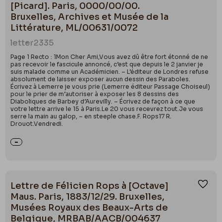
[Picard]. Paris, 0000/00/00.
Bruxelles, Archives et Musée de la
Littérature, ML/00631/0072
letter
2335
Page 1 Recto : 1Mon Cher Ami,Vous avez dû être fort étonné de ne
pas recevoir le fascicule annoncé, c’est que depuis le 2 janvier je
suis malade comme un Académicien. – L’éditeur de Londres refuse
absolument de laisser exposer aucun dessin des Paraboles.
Écrivez à Lemerre je vous prie (Lemerre éditeur Passage Choiseul)
pour le prier de m’autoriser à exposer les 8 dessins des
Diaboliques de Barbey d’Aurevilly. – Écrivez de façon à ce que
votre lettre arrive le 15 à Paris.Le 20 vous recevrez tout.Je vous
serre la main au galop, – en steeple chase.F. Rops17 R.
Drouot.Vendredi.
Lettre de Félicien Rops à [Octave]
Ajou
Maus. Paris, 1883/12/29. Bruxelles,
Musées Royaux des Beaux-Arts de
Belgique, MRBAB/AACB/004637