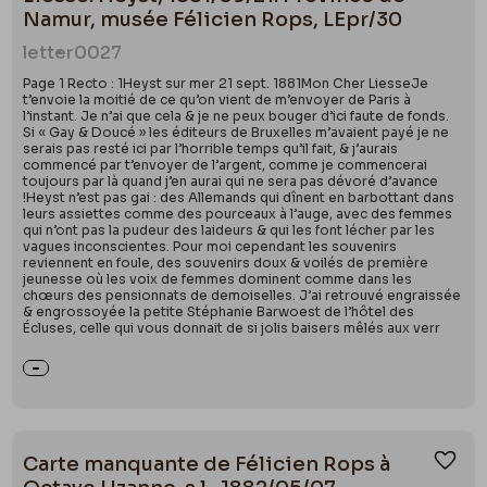
Namur, musée Félicien Rops, LEpr/30
letter
0027
Page 1 Recto : 1Heyst sur mer 21 sept. 1881Mon Cher LiesseJe
t’envoie la moitié de ce qu’on vient de m’envoyer de Paris à
l’instant. Je n’ai que cela & je ne peux bouger d’ici faute de fonds.
Si « Gay & Doucé » les éditeurs de Bruxelles m’avaient payé je ne
serais pas resté ici par l’horrible temps qu’il fait, & j’aurais
commencé par t’envoyer de l’argent, comme je commencerai
toujours par là quand j’en aurai qui ne sera pas dévoré d’avance
!Heyst n’est pas gai : des Allemands qui dînent en barbottant dans
leurs assiettes comme des pourceaux à l’auge, avec des femmes
qui n’ont pas la pudeur des laideurs & qui les font lécher par les
vagues inconscientes. Pour moi cependant les souvenirs
reviennent en foule, des souvenirs doux & voilés de première
jeunesse où les voix de femmes dominent comme dans les
chœurs des pensionnats de demoiselles. J’ai retrouvé engraissée
& engrossoyée la petite Stéphanie Barwoest de l’hôtel des
Écluses, celle qui vous donnait de si jolis baisers mêlés aux verr
Carte manquante de Félicien Rops à
Ajou