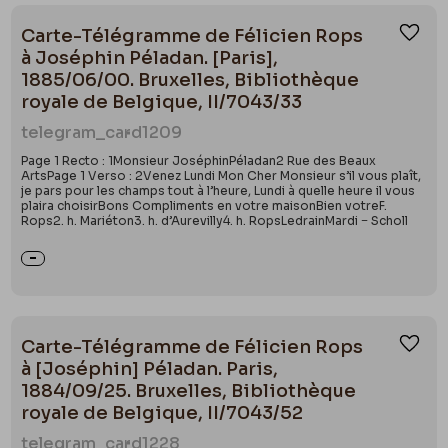
Carte-Télégramme de Félicien Rops
Ajou
à Joséphin Péladan. [Paris],
1885/06/00. Bruxelles, Bibliothèque
royale de Belgique, II/7043/33
telegram_card
1209
Page 1 Recto : 1Monsieur JoséphinPéladan2 Rue des Beaux
ArtsPage 1 Verso : 2Venez Lundi Mon Cher Monsieur s’il vous plaît,
je pars pour les champs tout à l’heure, Lundi à quelle heure il vous
plaira choisirBons Compliments en votre maisonBien votreF.
Rops2. h. Mariéton3. h. d’Aurevilly4. h. RopsLedrainMardi − Scholl
Carte-Télégramme de Félicien Rops
Ajou
à [Joséphin] Péladan. Paris,
1884/09/25. Bruxelles, Bibliothèque
royale de Belgique, II/7043/52
telegram_card
1228