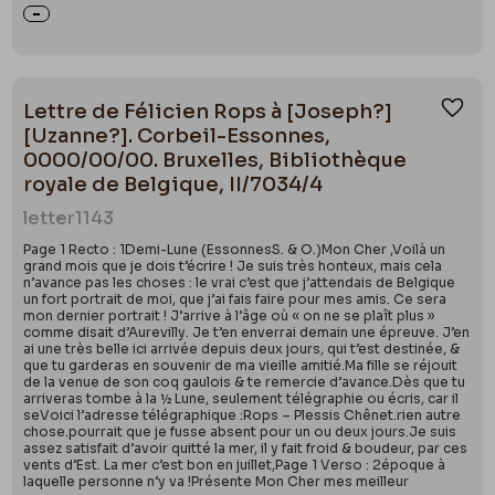
Lettre de Félicien Rops à [Joseph?]
Ajou
[Uzanne?]. Corbeil-Essonnes,
0000/00/00. Bruxelles, Bibliothèque
royale de Belgique, II/7034/4
letter
1143
Page 1 Recto : 1Demi-Lune (EssonnesS. & O.)Mon Cher ,Voilà un
grand mois que je dois t’écrire ! Je suis très honteux, mais cela
n’avance pas les choses : le vrai c’est que j’attendais de Belgique
un fort portrait de moi, que j’ai fais faire pour mes amis. Ce sera
mon dernier portrait ! J’arrive à l’âge où « on ne se plaît plus »
comme disait d’Aurevilly. Je t’en enverrai demain une épreuve. J’en
ai une très belle ici arrivée depuis deux jours, qui t’est destinée, &
que tu garderas en souvenir de ma vieille amitié.Ma fille se réjouit
de la venue de son coq gaulois & te remercie d’avance.Dès que tu
arriveras tombe à la ½ Lune, seulement télégraphie ou écris, car il
seVoici l’adresse télégraphique :Rops – Plessis Chênet.rien autre
chose.pourrait que je fusse absent pour un ou deux jours.Je suis
assez satisfait d’avoir quitté la mer, il y fait froid & boudeur, par ces
vents d’Est. La mer c’est bon en juillet,Page 1 Verso : 2époque à
laquelle personne n’y va !Présente Mon Cher mes meilleur