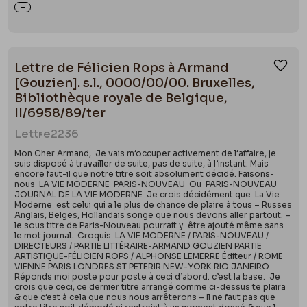
Lettre de Félicien Rops à Armand
Ajou
[Gouzien]. s.l., 0000/00/00. Bruxelles,
Bibliothèque royale de Belgique,
II/6958/89/ter
Lettre
2236
Mon Cher Armand, Je vais m’occuper activement de l’affaire, je
suis disposé à travailler de suite, pas de suite, à l’instant. Mais
encore faut-il que notre titre soit absolument décidé. Faisons-
nous LA VIE MODERNE PARIS-NOUVEAU Ou PARIS-NOUVEAU
JOURNAL DE LA VIE MODERNE Je crois décidément que La Vie
Moderne est celui qui a le plus de chance de plaire à tous – Russes
Anglais, Belges, Hollandais songe que nous devons aller partout. –
le sous titre de Paris-Nouveau pourrait y être ajouté même sans
le mot journal. Croquis LA VIE MODERNE / PARIS-NOUVEAU /
DIRECTEURS / PARTIE LITTÉRAIRE-ARMAND GOUZIEN PARTIE
ARTISTIQUE-FÉLICIEN ROPS / ALPHONSE LEMERRE Éditeur / ROME
VIENNE PARIS LONDRES ST PETERIR NEW-YORK RIO JANEIRO
Réponds moi poste pour poste à ceci d’abord. c’est la base. Je
crois que ceci, ce dernier titre arrangé comme ci-dessus te plaira
& que c’est à cela que nous nous arrêterons – Il ne faut pas que