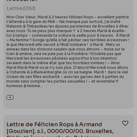
Lettre
2268
Mon Cher Vieux Mardi à 2 heures Félicien Rops – excellent peintre
t’attendra à la gare du Midi – Ne manque pas surtout, j’ai invité
Malassis & Thibaudeau les épaves parisiennes de Bruxelles à dîner
avec nous. Tu ne peux plus manquer !! à 2 heures Mardi & éveille-
toi à temps – commande ta voiture la veille pour 6 heures. À Mardi
– Ma femme !! Songe qu’elle à fait pêcher ces terribles écrevisses !
& que Mercredi elle seront à l’état lombaire ! à Mardi. Mets un
anneau dans les cloisons nazales que nous aimons – hisse sur le
train & amène, cela ne paie pas à la frontière ! N’oublie pas que
Mercredi les écrevisses pêchées aujourd’hui à ton intention
seraient dans le même état que tes horribles lombes ! – Ainsi
Mardi Mardi Mardi ou je n’y suis plus. D’abord Mercredi nous allons
à Ostende & à Blankenberghe où on se baigne Mardi ! dans le viel
Océan de ses filles enchanté – avec les garces des 5 parties du
monde sans compter les parties sexuelles ! – et ensemble !!!
hommes & femme...
Lettre de Félicien Rops à Armand
Ajou
[Gouzien]. s.l., 0000/00/00. Bruxelles,