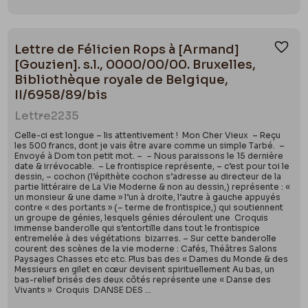
Lettre de Félicien Rops à [Armand]
Ajou
[Gouzien]. s.l., 0000/00/00. Bruxelles,
Bibliothèque royale de Belgique,
II/6958/89/bis
Lettre
2235
Celle-ci est longue – lis attentivement ! Mon Cher Vieux – Reçu
les 500 francs, dont je vais être avare comme un simple Tarbé. –
Envoyé à Dom ton petit mot. – – Nous paraissons le 15 dernière
date & irrévocable. – Le frontispice représente, – c’est pour toi le
dessin, – cochon (l’épithète cochon s’adresse au directeur de la
partie littéraire de La Vie Moderne & non au dessin,) représente : «
un monsieur & une dame » l’un à droite, l’autre à gauche appuyés
contre « des portants » (– terme de frontispice,) qui soutiennent
un groupe de génies, lesquels génies déroulent une Croquis
immense banderolle qui s’entortille dans tout le frontispice
entremelée à des végétations bizarres. – Sur cette banderolle
courent des scènes de la vie moderne : Cafés, Théâtres Salons
Paysages Chasses etc etc. Plus bas des « Dames du Monde & des
Messieurs en gilet en cœur devisent spirituellement Au bas, un
bas-relief brisés des deux côtés représente une « Danse des
Vivants » Croquis DANSE DES ...