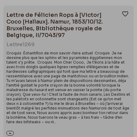
Lettre de Félicien Rops à [Victor]
Ajou
Coco [Hallaux]. Namur, 1853/10/12.
Bruxelles, Bibliothèque royale de
Belgique, II/7043/97
Lettre
1269
Croquis Échantillon de mon savoir-faire actuel Croquis Je ne
dessine plus que les sphinx et les pyramides égyptiennes mon
talent s’y prête. Croquis Mon Cher Coco, Je t’écris à la hâte et
avec trois doigts quelques lignes remplies d’élégances et de
hardiesses calligraphiques qui font que ma lettre a beaucoup de
ressemblance avec une page de mantchoux ou un brouillon indien.
Tu m’avais laissé à Namur plein de dispositions dessinantes, déja
l’amitié guidait le porte crayon de la bonne volonté lorsque la
maladresse du hasard est venue en casser la pointe (du porte
crayon). Que veux-tu ! C’est la faute de mon canaris, Les Destins et
les paletots en cotonnette sont changeants (Est ce qu’on met
deux n à cotonnette ?) tu me le diras à Bruxelles – où j’arriverai
bientôt malgré les perfides insinuations des Namurois de tout âge
et de tout sexe, Nous avons appris avec bonheur ton retour dans
la bohême, Nous tuerons le veau gras – à tes frais – tâche d’en
faire des bifsteaks – ou ni...