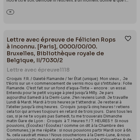
notre titre soit démodé ni restreint à un moment donné & que l...
Lettre avec épreuve de Félicien Rops
Ajou
à Inconnu. [Paris], 0000/00/00.
Bruxelles, Bibliothèque royale de
Belgique, II/7030/2
Lettre avec épreuve
1118
Croquis F.R. / Gaieté Flamande / 1er État (unique) Mon vieux , Je
t’écris sur un « commencement de vernis mou qui s’intitulera : Folie
Flamande. C’est fait sur un fond d’aqua-Tinte – encore : un essai.
Entendu pour le petit voyage à pied jusqu’à Milly. Je pars
aujourdhui Samedi à la Demi-Lune. J’en reviens Lundi. Je travaille
Lundi & Mardi. Mardi à trois heures je t’attendrai. Je resterai à
l’atelier jusqu’à cinq heures. Croquis jusqu’à cinq heures ! retiens
cela toi qui arrives toujours en retard de trois jours. Dans tous les
cas, si je ne te voyais pas Samedi, tu me trouverais Dimanche
matin Gare de Lyon : Croquis à 7. Heures !! / 7. HEURES !! Si nous
pouvions, (Écoutez ! Écoutez ! comme on dit à la Chambre des
Communes,) je me répète : si nous pouvions partir Mardi soir à 6h.
¾. cela vaudrait mieux ! Nous coucherions à la Demi-Lune, & nous
pourrions partir de bon matin sous belle escorte d’alouettes & de