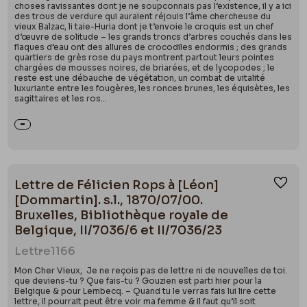
choses ravissantes dont je ne soupconnais pas l’existence, il y a ici
des trous de verdure qui auraient réjouis l’âme chercheuse du
vieux Balzac, li taie-Huria dont je t’envoie le croquis est un chef
d’œuvre de solitude – les grands troncs d’arbres couchés dans les
flaques d’eau ont des allures de crocodiles endormis ; des grands
quartiers de grès rose du pays montrent partout leurs pointes
chargées de mousses noires, de briarées, et de lycopodes ; le
reste est une débauche de végétation, un combat de vitalité
luxuriante entre les fougères, les ronces brunes, les équisètes, les
sagittaires et les ros...
Lettre de Félicien Rops à [Léon]
Ajou
[Dommartin]. s.l., 1870/07/00.
Bruxelles, Bibliothèque royale de
Belgique, II/7036/6 et II/7036/23
Lettre
1166
Mon Cher Vieux, Je ne reçois pas de lettre ni de nouvelles de toi.
que deviens-tu ? Que fais-tu ? Gouzien est parti hier pour la
Belgique & pour Lembecq. – Quand tu le verras fais lui lire cette
lettre, il pourrait peut être voir ma femme & il faut qu’il soit