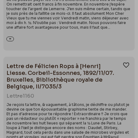
On remettrait cent francs à fin novembre. En novembre j’espère
toucher de l’argent de Lemerre. J’en suis même certain, tandis que
je suis près de la faillite ce mois-ci. Il faut absolument Mon Cher
Vieux que tu me viennes voir Vendredi matin, viens déjeuner avec
moi à dix h. ½. N’oublie pas : Vendredi matin. Nous pouvons faire
une affaire fort avantageuse pour tous, mais il faut que...
Lettre de Félicien Rops à [Henri]
Ajou
Liesse. Corbeil-Essonnes, 1892/11/07.
Bruxelles, Bibliothèque royale de
Belgique, II/7035/3
Lettre
1160
Je reçois ta lettre, & vaguement, à tâtons, je déchiffre ou plutot je
devine ce que ton épouvantable graphisme tente de me mander.
Et pas d’adresse pour te répondre ! Extraordinaire !! Je crois que
pas un rédacteur ou plutôt « reporter » ne franchira par le temps
de novembre les huit lieues qui séparent la ½ Lune de Paris. La
loupe à l’œil je distingue encore des noms : Daudet, Stirbey,
Magnard, tout cela perdu dans une salade de microbes virgules et
points et virgules, qui eut fait perdre son Égyptien à MrRaoul