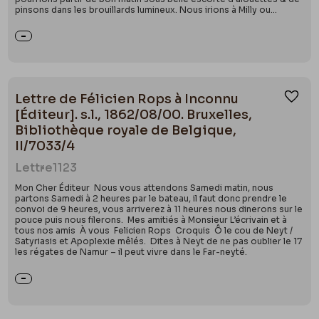
pinsons dans les brouillards lumineux. Nous irions à Milly ou...
Lettre de Félicien Rops à Inconnu
Ajou
[Éditeur]. s.l., 1862/08/00. Bruxelles,
Bibliothèque royale de Belgique,
II/7033/4
Lettre
1123
Mon Cher Éditeur Nous vous attendons Samedi matin, nous
partons Samedi à 2 heures par le bateau, il faut donc prendre le
convoi de 9 heures, vous arriverez à 11 heures nous dinerons sur le
pouce puis nous filerons. Mes amitiés à Monsieur L’écrivain et à
tous nos amis À vous Felicien Rops Croquis Ô le cou de Neyt /
Satyriasis et Apoplexie mêlés. Dites à Neyt de ne pas oublier le 17
les régates de Namur – il peut vivre dans le Far-neyté.