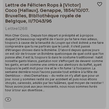
Lettre de Félicien Rops à [Victor]
Ajou
Coco [Hallaux]. Genappe, 1854/10/07.
Bruxelles, Bibliothèque royale de
Belgique, II/7043/96
Lettre
1268
Mon Cher Coco, Depuis ton départ si précipité et à propos
duquel j’ai beaucoup regretté de n’avoir pu te faire mes adieux,
toujours à cause de la tenacité du Loupin qui s’est échiné a me faire
comprendre que tu ne partirais que le Lundi ; il s’est passé
d’étranges choses dans la Bohème. D’abord depuis quinze jours
on est sûr de trouver un Bohême quelconque de quel coté que l’on
puisse aller, il est là, toujours là dans le costume traditionnel : habit
noisette gants blancs, pantalon noir s’efforçant de devenir comme
les gants, errant comme une ombre aux alentours du buffet, ayant
toujours le petit mot pour rire et le « fin fume ! à l’occasion. La
semaine dernière nous l’avons passée tout entière à la fête de
Gembloux – chez Demarteau – du reste on n’y allait que pour un
jour. nous y sommes resté six par accident et puis nous étions
choyés, caressés, adulés par les faââmes, quel moyen de resister !
Nous avons joué aux jeux innocents, nous nous sommes livrés
tour à tour aux divertisse...