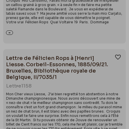
Croquis Mio Carissimo, Faites moi la gracieuseté de m’expédier
un caillou grainé à gros grain. « à seule fin » de faire ma petite
saleté Flamande dans le Boulevard. Je vous en expédierai de
labàs savez vous ? Ma jeune amitié vous serre la main mio Carjato,
prenez garde, elle est capable de vous démettre le poignet.
Votre vrai Félicien Rops Quai Voltaire 19 Paris. Dommage
Lettre de Félicien Rops à [Henri]
Ajou
Liesse. Corbeil-Essonnes, 1885/09/21.
Bruxelles, Bibliothèque royale de
Belgique, II/7035/1
Lettre
1158
Mon Cher vieux Liesse, J’ai bien regretté ton abstention à notre
Dimanche champignonesque. Nous avons découvert une mine de
« nez-de chat » le meilleur champignon sans contredit. Tu dois le
connaître c’est un fort grand champigon : le milieu du parasol mime
un nez de chat brun, il est blanc avec des papilles brunes. Croquis
on voulait te faire une surprise. Enfin nous remettrons cela à l’Été
de la St Martin. Si tu pouvais obtenir de Jouve de renouveler un
billet de Cent francs sur les 170, cela me ferait plaisir, car je tremble
de ne pouvoir payer les 170 frs entièrement. Écris vite à ce sujet.