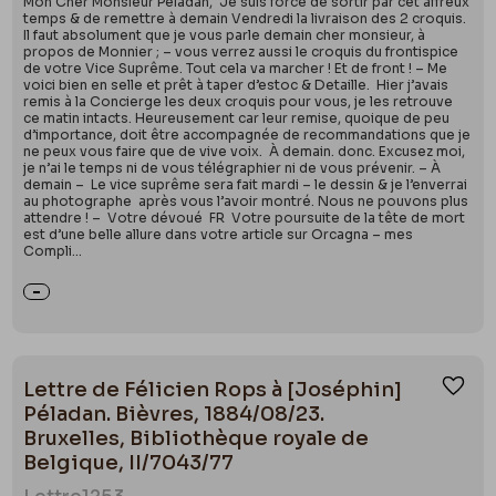
Mon Cher Monsieur Péladan, Je suis forcé de sortir par cet affreux
temps & de remettre à demain Vendredi la livraison des 2 croquis.
Il faut absolument que je vous parle demain cher monsieur, à
propos de Monnier ; – vous verrez aussi le croquis du frontispice
de votre Vice Suprême. Tout cela va marcher ! Et de front ! – Me
voici bien en selle et prêt à taper d’estoc & Detaille. Hier j’avais
remis à la Concierge les deux croquis pour vous, je les retrouve
ce matin intacts. Heureusement car leur remise, quoique de peu
d’importance, doit être accompagnée de recommandations que je
ne peux vous faire que de vive voix. À demain. donc. Excusez moi,
je n’ai le temps ni de vous télégraphier ni de vous prévenir. – À
demain – Le vice suprême sera fait mardi – le dessin & je l’enverrai
au photographe après vous l’avoir montré. Nous ne pouvons plus
attendre ! – Votre dévoué FR Votre poursuite de la tête de mort
est d’une belle allure dans votre article sur Orcagna – mes
Compli...
Lettre de Félicien Rops à [Joséphin]
Ajou
Péladan. Bièvres, 1884/08/23.
Bruxelles, Bibliothèque royale de
Belgique, II/7043/77