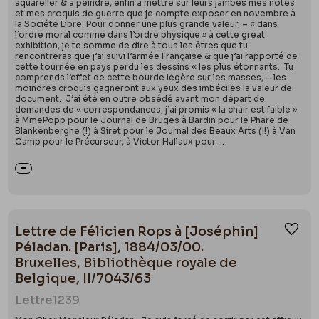
aquareller & à peindre, enfin à mettre sur leurs jambes mes notes
et mes croquis de guerre que je compte exposer en novembre à
la Société Libre. Pour donner une plus grande valeur, – « dans
l’ordre moral comme dans l’ordre physique » à cette great
exhibition, je te somme de dire à tous les êtres que tu
rencontreras que j’ai suivi l’armée Française & que j’ai rapporté de
cette tournée en pays perdu les dessins « les plus étonnants. Tu
comprends l’effet de cette bourde légère sur les masses, – les
moindres croquis gagneront aux yeux des imbéciles la valeur de
document. J’ai été en outre obsédé avant mon départ de
demandes de « correspondances, j’ai promis « la chair est faible »
à MmePopp pour le Journal de Bruges à Bardin pour le Phare de
Blankenberghe (!) à Siret pour le Journal des Beaux Arts (!!) à Van
Camp pour le Précurseur, à Victor Hallaux pour ...
Lettre de Félicien Rops à [Joséphin]
Ajou
Péladan. [Paris], 1884/03/00.
Bruxelles, Bibliothèque royale de
Belgique, II/7043/63
Lettre
1239