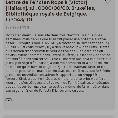
Lettre de Félicien Rops à [Victor]
Ajou
[Hallaux]. s.l., 0000/00/00. Bruxelles,
Bibliothèque royale de Belgique,
II/7043/101
Lettre
1273
Mon Cher Vieux Je suis allé deux fois chez toi il y a quelques
semaines, mais depuis que tu as fait placer une poterne sur ton
palier : Croquis CAVE CANEM ! / MrVictor / Hallaux / est chez lui /
SONNEZ / si vous l’osez. / Il y a des Pasdeloup & des Fétis ! Il n’y a
plus moyen d’apercevoir le bout de ton nez – les gardiens du
palais veillent ! comme dans Lazare le Pâtre, & la bonne Joséphine
est retirée dans son téton. – (Ne lui montre pas cela elle dirait que
je n’ai pas reçu d’éducation, & elle me comparerait à Kindt de Rot-
en bec ce qui m’humilie toujours !!) – Il est charmant Kindt et il a
quelque prestance, mais Vestris était plus folâtre avoue-le ! Enfin
je ferai de nouvelles tentatives & j’apporterai un Krupp ! & je
forcerai Kindt à sourire !! Jouret « me prie de te prier » de faire
insérer le plus tôt possible ! au nom de l’amitié sainte, embêtante
souvent pour toi, mais sainte tout de même, de faire insérer dans
ton organe, (rien de l’olfactif !) la réclame suivan...