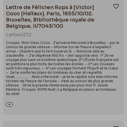
Lettre de Félicien Rops à [Victor]
Ajou
Coco [Hallaux]. Paris, 1855/10/02.
Bruxelles, Bibliothèque royale de
Belgique, II/7043/100
Lettre
1272
Croquis Mon Vieux Coco. J’arriverai Mercredi à Bruxelles – par le
convoi de grande vitesse – Informe-toi de l’heure à laquelle il
arrive – j’espère que tu te trouveras là. – Annonce cela au
Vaudeville. – J’ai dépensé 450 frs – j’en rapporte ceci : 1° Je ne
voyage plus sans un bohême quelconque. 2° L’École Française est
en peinture la plus forte de toutes les écoles. – 3° Les Zouaves
sont très vigoureux. – 4° Les voyages forment l’Esprit et le Cœur
– Je te confie les plans du tombeau du cher et regretté
ciset……………... Ainsi à Mercredi – je te le répète sois bien informe
toi bien de l’heure de l’arrivée – c’est au convoi de plus grande
vitesse : Je te la presse n’embrasse pas pour moi !!! Jeune
Membre Croquis ROPS fecit / La Belgique en pleurs au tombeau
du ciset.