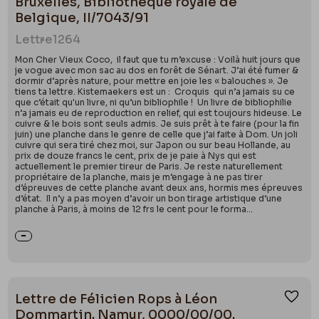
Bruxelles, Bibliothèque royale de
Belgique, II/7043/91
Lettre
1264
Mon Cher Vieux Coco, il faut que tu m’excuse : Voilà huit jours que
je vogue avec mon sac au dos en forêt de Sénart. J’ai été fumer &
dormir d’après nature, pour mettre en joie les « balouches ». Je
tiens ta lettre. Kistemaekers est un : Croquis qui n’a jamais su ce
que c’était qu'un livre, ni qu’un bibliophile ! Un livre de bibliophilie
n’a jamais eu de reproduction en relief, qui est toujours hideuse. Le
cuivre & le bois sont seuls admis. Je suis prêt à te faire (pour la fin
juin) une planche dans le genre de celle que j’ai faite à Dom. Un joli
cuivre qui sera tiré chez moi, sur Japon ou sur beau Hollande, au
prix de douze francs le cent, prix de je paie à Nys qui est
actuellement le premier tireur de Paris. Je reste naturellement
propriétaire de la planche, mais je m’engage à ne pas tirer
d’épreuves de cette planche avant deux ans, hormis mes épreuves
d’état. Il n’y a pas moyen d’avoir un bon tirage artistique d’une
planche à Paris, à moins de 12 frs le cent pour le forma...
Lettre de Félicien Rops à Léon
Ajou
Dommartin. Namur, 0000/00/00.