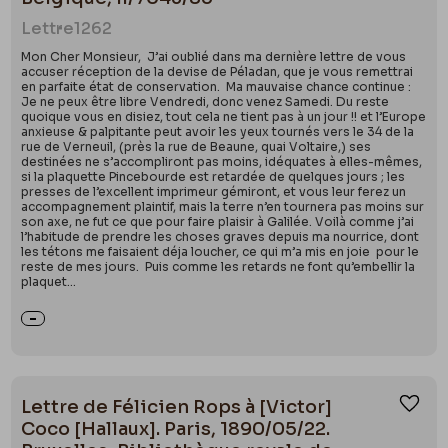
Lettre
1262
Mon Cher Monsieur, J’ai oublié dans ma dernière lettre de vous
accuser réception de la devise de Péladan, que je vous remettrai
en parfaite état de conservation. Ma mauvaise chance continue :
Je ne peux être libre Vendredi, donc venez Samedi. Du reste
quoique vous en disiez, tout cela ne tient pas à un jour !! et l’Europe
anxieuse & palpitante peut avoir les yeux tournés vers le 34 de la
rue de Verneuil, (près la rue de Beaune, quai Voltaire,) ses
destinées ne s’accompliront pas moins, idéquates à elles-mêmes,
si la plaquette Pincebourde est retardée de quelques jours ; les
presses de l’excellent imprimeur gémiront, et vous leur ferez un
accompagnement plaintif, mais la terre n’en tournera pas moins sur
son axe, ne fut ce que pour faire plaisir à Galilée. Voilà comme j’ai
l’habitude de prendre les choses graves depuis ma nourrice, dont
les tétons me faisaient déja loucher, ce qui m’a mis en joie pour le
reste de mes jours. Puis comme les retards ne font qu’embellir la
plaquet...
Lettre de Félicien Rops à [Victor]
Ajou
Coco [Hallaux]. Paris, 1890/05/22.