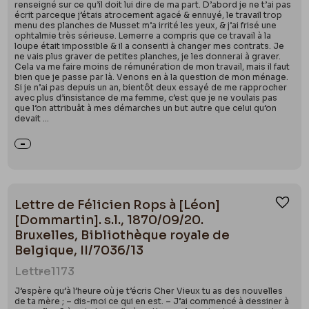
renseigné sur ce qu’il doit lui dire de ma part. D’abord je ne t’ai pas
écrit parceque j’étais atrocement agacé & ennuyé, le travail trop
menu des planches de Musset m’a irrité les yeux, & j’ai frisé une
ophtalmie très sérieuse. Lemerre a compris que ce travail à la
loupe était impossible & il a consenti à changer mes contrats. Je
ne vais plus graver de petites planches, je les donnerai à graver.
Cela va me faire moins de rémunération de mon travail, mais il faut
bien que je passe par là. Venons en à la question de mon ménage.
Si je n’ai pas depuis un an, bientôt deux essayé de me rapprocher
avec plus d’insistance de ma femme, c’est que je ne voulais pas
que l’on attribuât à mes démarches un but autre que celui qu’on
devait ...
Lettre de Félicien Rops à [Léon]
Ajou
[Dommartin]. s.l., 1870/09/20.
Bruxelles, Bibliothèque royale de
Belgique, II/7036/13
Lettre
1173
J’espère qu’à l’heure où je t’écris Cher Vieux tu as des nouvelles
de ta mère ; – dis-moi ce qui en est. – J’ai commencé à dessiner à