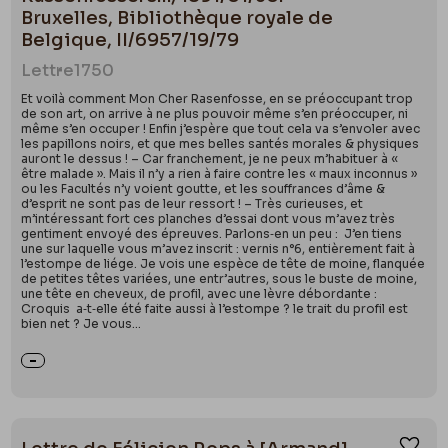
Bruxelles, Bibliothèque royale de
Belgique, II/6957/19/79
Lettre
1750
Et voilà comment Mon Cher Rasenfosse, en se préoccupant trop
de son art, on arrive à ne plus pouvoir même s’en préoccuper, ni
même s’en occuper ! Enfin j’espère que tout cela va s’envoler avec
les papillons noirs, et que mes belles santés morales & physiques
auront le dessus ! – Car franchement, je ne peux m’habituer à «
être malade ». Mais il n’y a rien à faire contre les « maux inconnus »
ou les Facultés n’y voient goutte, et les souffrances d’âme &
d’esprit ne sont pas de leur ressort ! – Très curieuses, et
m’intéressant fort ces planches d’essai dont vous m’avez très
gentiment envoyé des épreuves. Parlons‑en un peu : J’en tiens
une sur laquelle vous m’avez inscrit : vernis n°6, entièrement fait à
l’estompe de liége. Je vois une espèce de tête de moine, flanquée
de petites têtes variées, une entr’autres, sous le buste de moine,
une tête en cheveux, de profil, avec une lèvre débordante :
Croquis a‑t‑elle été faite aussi à l’estompe ? le trait du profil est
bien net ? Je vous...