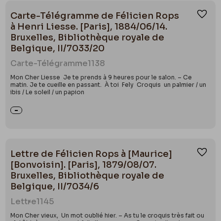
Carte-Télégramme de Félicien Rops
Ajou
à Henri Liesse. [Paris], 1884/06/14.
Bruxelles, Bibliothèque royale de
Belgique, II/7033/20
Carte-Télégramme
1138
Mon Cher Liesse Je te prends à 9 heures pour le salon. – Ce
matin. Je te cueille en passant. À toi Fely Croquis un palmier / un
ibis / Le soleil / un papion
Lettre de Félicien Rops à [Maurice]
Ajou
[Bonvoisin]. [Paris], 1879/08/07.
Bruxelles, Bibliothèque royale de
Belgique, II/7034/6
Lettre
1145
Mon Cher vieux, Un mot oublié hier. – As tu le croquis très fait ou