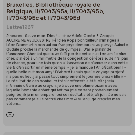
Bruxelles, Bibliothèque royale de
Belgique, II/7043/95a, II/7043/95b,
II/7043/95c et II/7043/95d
Lettre
1267
2 heures. Sauvé mon Dieu ! – chez Adèle Coste ! Croquis
AULTRE NE VEULX ESTRE Félicien Rops bon tailleur d’imaiges à
Léon Dommartin bon auteur françoys demeurant au parvys Saincte
Gudule proche la marchande de guimpes. J’ai le plaisir de
t’annoncer Cher toi que tu as failli perdre cette nuit ton ami le plus
cher. J’ai été à un millimêtre de la congestion cérébrale. Je n’ai pas
de chance, pour une fois qu’on a l’occasion de s’amuser dans cette
vie & d’en sortir en même temps, – je la manque ! Ah c’était bien ! –
quelle belle nuit mon amy ! D’abord tu sais que le voyage projeté
n’a pas eu lieu, j’ai passé tout simplement le journée chez « Elle » –
Le résultat de ces bonheurs très inoffensifs a été joli : (cela
m’ennuie d’écrire au crayon, je trouve une plume bizarre avec
laquelle l’aimable enfant qui fait ma joie ce sera probablement
peignée, & je m’en empare oui ce résultat a été joli joli : Je ne sais
pas comment je suis rentré chez moi & si j’en juge d’après mes
vêtem...