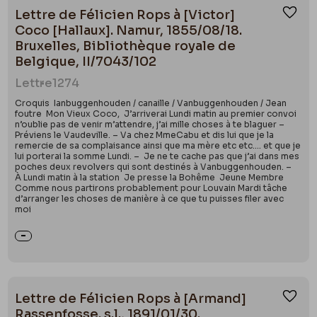
Lettre de Félicien Rops à [Victor]
Ajou
Coco [Hallaux]. Namur, 1855/08/18.
Bruxelles, Bibliothèque royale de
Belgique, II/7043/102
Lettre
1274
Croquis Ianbuggenhouden / canaille / Vanbuggenhouden / Jean
foutre Mon Vieux Coco, J’arriverai Lundi matin au premier convoi
n’oublie pas de venir m’attendre, j’ai mille choses à te blaguer –
Préviens le Vaudeville. – Va chez MmeCabu et dis lui que je la
remercie de sa complaisance ainsi que ma mère etc etc.... et que je
lui porterai la somme Lundi. – Je ne te cache pas que j’ai dans mes
poches deux revolvers qui sont destinés à Vanbuggenhouden. –
À Lundi matin à la station Je presse la Bohême Jeune Membre
Comme nous partirons probablement pour Louvain Mardi tâche
d’arranger les choses de manière à ce que tu puisses filer avec
moi
Lettre de Félicien Rops à [Armand]
Ajou
Rassenfosse. s.l., 1891/01/30.