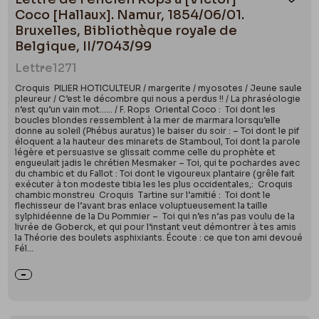
Ajou
Coco [Hallaux]. Namur, 1854/06/01.
Bruxelles, Bibliothèque royale de
Belgique, II/7043/99
Lettre
1271
Croquis PILIER HOTICULTEUR / margerite / myosotes / Jeune saule
pleureur / C’est le décombre qui nous a perdus !! / La phraséologie
n’est qu’un vain mot…... / F. Rops Oriental Coco : Toi dont les
boucles blondes ressemblent à la mer de marmara lorsqu’elle
donne au soleil (Phébus auratus) le baiser du soir : – Toi dont le pif
éloquent a la hauteur des minarets de Stamboul, Toi dont la parole
légère et persuasive se glissait comme celle du prophète et
engueulait jadis le chrétien Mesmaker – Toi, qui te pochardes avec
du chambic et du Fallot : Toi dont le vigoureux plantaire (grêle fait
exécuter à ton modeste tibia les les plus occidentales,: Croquis
chambic monstreu Croquis Tartine sur l’amitié : Toi dont le
flechisseur de l’avant bras enlace voluptueusement la taille
sylphidéenne de la Du Pommier – Toi qui n’es n’as pas voulu de la
livrée de Goberck, et qui pour l’instant veut démontrer à tes amis
la Théorie des boulets asphixiants. Écoute : ce que ton ami devoué
Fél...