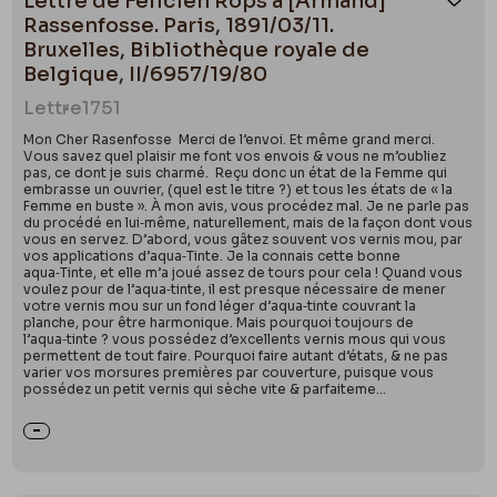
Lettre de Félicien Rops à [Armand]
Ajou
Rassenfosse. Paris, 1891/03/11.
Bruxelles, Bibliothèque royale de
Belgique, II/6957/19/80
Lettre
1751
Mon Cher Rasenfosse Merci de l’envoi. Et même grand merci.
Vous savez quel plaisir me font vos envois & vous ne m’oubliez
pas, ce dont je suis charmé. Reçu donc un état de la Femme qui
embrasse un ouvrier, (quel est le titre ?) et tous les états de « la
Femme en buste ». À mon avis, vous procédez mal. Je ne parle pas
du procédé en lui‑même, naturellement, mais de la façon dont vous
vous en servez. D’abord, vous gâtez souvent vos vernis mou, par
vos applications d’aqua‑Tinte. Je la connais cette bonne
aqua‑Tinte, et elle m’a joué assez de tours pour cela ! Quand vous
voulez pour de l’aqua‑tinte, il est presque nécessaire de mener
votre vernis mou sur un fond léger d’aqua‑tinte couvrant la
planche, pour être harmonique. Mais pourquoi toujours de
l’aqua‑tinte ? vous possédez d’excellents vernis mous qui vous
permettent de tout faire. Pourquoi faire autant d’états, & ne pas
varier vos morsures premières par couverture, puisque vous
possédez un petit vernis qui sèche vite & parfaiteme...