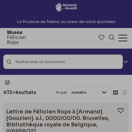
Accèder directement au contenu
La Province de Namur, au coeur de votre quotidien
Accéder à me
Recherch
Ouv
Rec
Afficher les filtres
472 résultats
tri par
Affich
Aff
Lettre de Félicien Rops à [Armand]
Ajou
[Gouzien]. s.l., 0000/00/00. Bruxelles,
Bibliothèque royale de Belgique,
II/6958/121