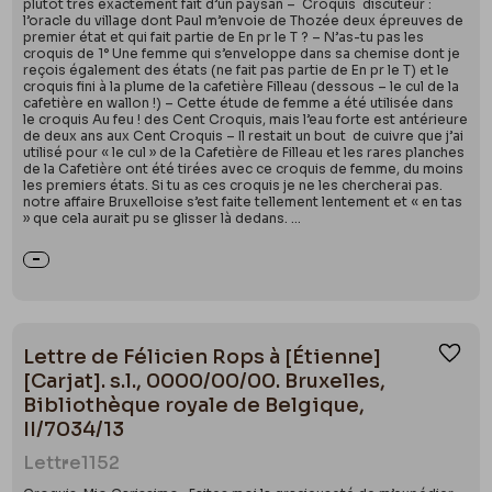
plutôt très exactement fait d’un paysan – Croquis discuteur :
l’oracle du village dont Paul m’envoie de Thozée deux épreuves de
premier état et qui fait partie de En pr le T ? – N’as-tu pas les
croquis de 1° Une femme qui s’enveloppe dans sa chemise dont je
reçois également des états (ne fait pas partie de En pr le T) et le
croquis fini à la plume de la cafetière Filleau (dessous – le cul de la
cafetière en wallon !) – Cette étude de femme a été utilisée dans
le croquis Au feu ! des Cent Croquis, mais l’eau forte est antérieure
de deux ans aux Cent Croquis – Il restait un bout de cuivre que j’ai
utilisé pour « le cul » de la Cafetière de Filleau et les rares planches
de la Cafetière ont été tirées avec ce croquis de femme, du moins
les premiers états. Si tu as ces croquis je ne les chercherai pas.
notre affaire Bruxelloise s’est faite tellement lentement et « en tas
» que cela aurait pu se glisser là dedans. ...
Lettre de Félicien Rops à [Étienne]
Ajou
[Carjat]. s.l., 0000/00/00. Bruxelles,
Bibliothèque royale de Belgique,
II/7034/13
Lettre
1152