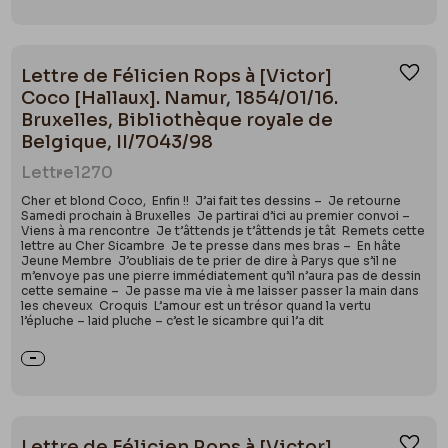
Lettre de Félicien Rops à [Victor]
Ajou
Coco [Hallaux]. Namur, 1854/01/16.
Bruxelles, Bibliothèque royale de
Belgique, II/7043/98
Lettre
1270
Cher et blond Coco, Enfin !! J’ai fait tes dessins – Je retourne
Samedi prochain à Bruxelles Je partirai d’ici au premier convoi –
Viens à ma rencontre Je t’âttends je t’âttends je tât Remets cette
lettre au Cher Sicambre Je te presse dans mes bras – En hâte
Jeune Membre J’oubliais de te prier de dire à Parys que s’il ne
m’envoye pas une pierre immédiatement qu’il n’aura pas de dessin
cette semaine – Je passe ma vie à me laisser passer la main dans
les cheveux Croquis L’amour est un trésor quand la vertu
l’épluche – laid pluche – c’est le sicambre qui l’a dit
Lettre de Félicien Rops à [Victor]