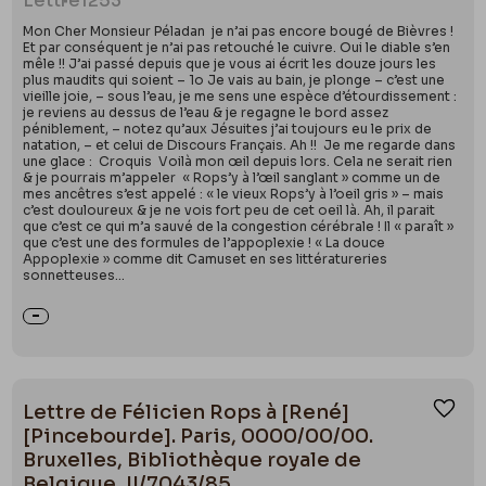
Lettre
1253
Mon Cher Monsieur Péladan je n’ai pas encore bougé de Bièvres !
Et par conséquent je n’ai pas retouché le cuivre. Oui le diable s’en
mêle !! J’ai passé depuis que je vous ai écrit les douze jours les
plus maudits qui soient – 1o Je vais au bain, je plonge – c’est une
vieille joie, – sous l’eau, je me sens une espèce d’étourdissement :
je reviens au dessus de l’eau & je regagne le bord assez
péniblement, – notez qu’aux Jésuites j’ai toujours eu le prix de
natation, – et celui de Discours Français. Ah !! Je me regarde dans
une glace : Croquis Voilà mon œil depuis lors. Cela ne serait rien
& je pourrais m’appeler « Rops’y à l’œil sanglant » comme un de
mes ancêtres s’est appelé : « le vieux Rops’y à l’oeil gris » – mais
c’est douloureux & je ne vois fort peu de cet oeil là. Ah, il parait
que c’est ce qui m’a sauvé de la congestion cérébrale ! Il « paraît »
que c’est une des formules de l’appoplexie ! « La douce
Appoplexie » comme dit Camuset en ses littératureries
sonnetteuses...
Lettre de Félicien Rops à [René]
Ajou
[Pincebourde]. Paris, 0000/00/00.
Bruxelles, Bibliothèque royale de
Belgique, II/7043/85