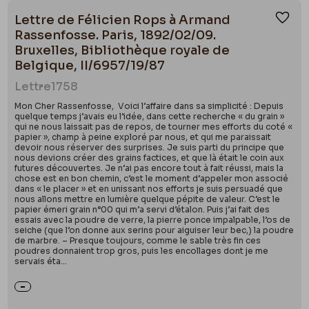
Lettre de Félicien Rops à Armand
Ajou
Rassenfosse. Paris, 1892/02/09.
Bruxelles, Bibliothèque royale de
Belgique, II/6957/19/87
Lettre
1758
Mon Cher Rassenfosse, Voici l’affaire dans sa simplicité : Depuis
quelque temps j’avais eu l’idée, dans cette recherche « du grain »
qui ne nous laissait pas de repos, de tourner mes efforts du coté «
papier », champ à peine exploré par nous, et qui me paraissait
devoir nous réserver des surprises. Je suis parti du principe que
nous devions créer des grains factices, et que là était le coin aux
futures découvertes. Je n’ai pas encore tout à fait réussi, mais la
chose est en bon chemin, c’est le moment d’appeler mon associé
dans « le placer » et en unissant nos efforts je suis persuadé que
nous allons mettre en lumière quelque pépite de valeur. C’est le
papier émeri grain n°00 qui m’a servi d’étalon. Puis j’ai fait des
essais avec la poudre de verre, la pierre ponce impalpable, l’os de
seiche (que l’on donne aux serins pour aiguiser leur bec,) la poudre
de marbre. – Presque toujours, comme le sable très fin ces
poudres donnaient trop gros, puis les encollages dont je me
servais éta...