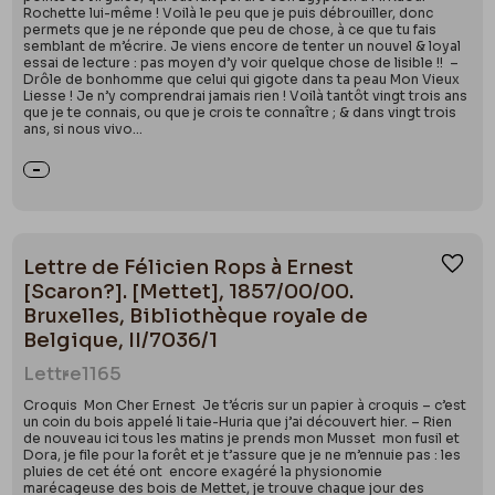
Rochette lui-même ! Voilà le peu que je puis débrouiller, donc
permets que je ne réponde que peu de chose, à ce que tu fais
semblant de m’écrire. Je viens encore de tenter un nouvel & loyal
essai de lecture : pas moyen d’y voir quelque chose de lisible !! –
Drôle de bonhomme que celui qui gigote dans ta peau Mon Vieux
Liesse ! Je n’y comprendrai jamais rien ! Voilà tantôt vingt trois ans
que je te connais, ou que je crois te connaître ; & dans vingt trois
ans, si nous vivo...
Lettre de Félicien Rops à Ernest
Ajou
[Scaron?]. [Mettet], 1857/00/00.
Bruxelles, Bibliothèque royale de
Belgique, II/7036/1
Lettre
1165
Croquis Mon Cher Ernest Je t’écris sur un papier à croquis – c’est
un coin du bois appelé li taie-Huria que j’ai découvert hier. – Rien
de nouveau ici tous les matins je prends mon Musset mon fusil et
Dora, je file pour la forêt et je t’assure que je ne m’ennuie pas : les
pluies de cet été ont encore exagéré la physionomie
marécageuse des bois de Mettet, je trouve chaque jour des