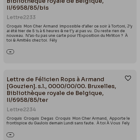
Bibliothèque royale de Belgique,
II/6958/85/bis
Lettre
2233
Croquis Mon Cher Armand Impossible d’aller ce soir à Tortoni, J’y
ai été hier de 5 ½ à 6 heures & ne t’y ai pas vu. Du reste rien de
nouveau. N’as-tu pas une carte pour l’Exposition du Mirliton ? À
toi & Amitiés chez toi. Fély
Lettre de Félicien Rops à Armand
Ajou
[Gouzien]. s.l., 0000/00/00. Bruxelles,
Bibliothèque royale de Belgique,
II/6958/85/ter
Lettre
2234
Croquis Croquis Degas Croquis Mon Cher Armand, Apporte le
frontispice du Gaulois demain Lundi sans faute. À toi À Vous Fely