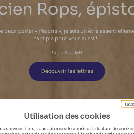
icien Rops, épisto
 peux parler « j’escris », je suis un être essentiellem
tant pis pour vous aussi !"
Félicien Rops, 1869
Découvrir les lettres
Cont
Utilisation des cookies
es services tiers, vous autorisez le dépôt et la lecture de cookies 