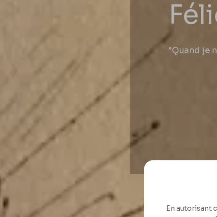
Fél
"Quand je ne
En autorisant c