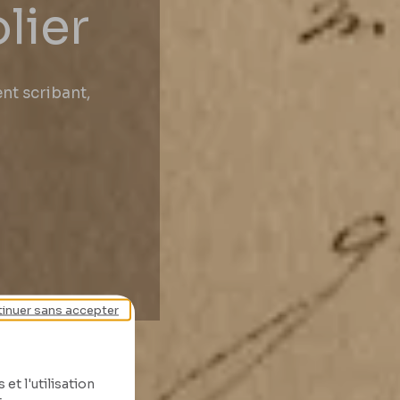
lier
ent scribant,
inuer sans accepter
et l'utilisation