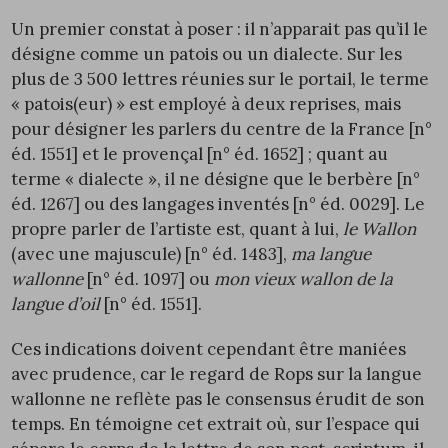
Un premier constat à poser : il n’apparait pas qu’il le
désigne comme un patois ou un dialecte. Sur les
plus de 3 500 lettres réunies sur le portail, le terme
« patois(eur) » est employé à deux reprises, mais
pour désigner les parlers du centre de la France [n°
éd.
1551
] et le provençal [n° éd.
1652
] ; quant au
terme « dialecte », il ne désigne que le berbère [n°
éd.
1267
] ou des langages inventés [n° éd.
0029
]. Le
propre parler de l’artiste est, quant à lui,
le Wallon
(avec une majuscule) [n° éd.
1483
],
ma langue
wallonne
[n° éd.
1097
] ou
mon vieux wallon de la
langue d’oil
[n° éd.
1551
].
Ces indications doivent cependant être maniées
avec prudence, car le regard de Rops sur la langue
wallonne ne reflète pas le consensus érudit de son
temps. En témoigne cet extrait où, sur l’espace qui