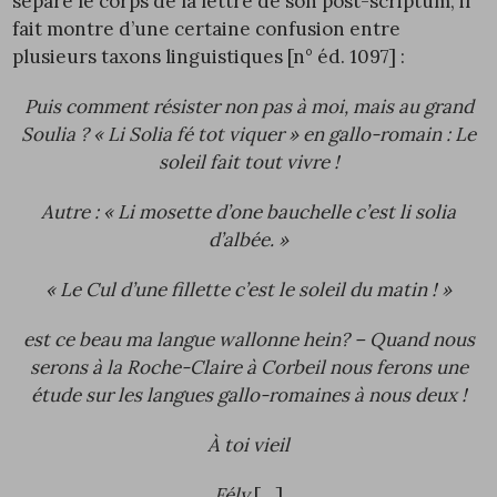
sépare le corps de la lettre de son post-scriptum, il
fait montre d’une certaine confusion entre
plusieurs taxons linguistiques [n° éd.
1097
] :
Puis comment résister non pas à moi, mais au grand
Soulia ? « Li Solia fé tot viquer » en gallo-romain : Le
soleil fait tout vivre !
Autre : « Li mosette d’one bauchelle c’est li solia
d’albée. »
« Le Cul d’une fillette c’est le soleil du matin ! »
est ce beau ma langue wallonne hein? – Quand nous
serons à la Roche-Claire à Corbeil nous ferons une
étude sur les langues gallo-romaines à nous deux !
À toi vieil
Fély
[…]