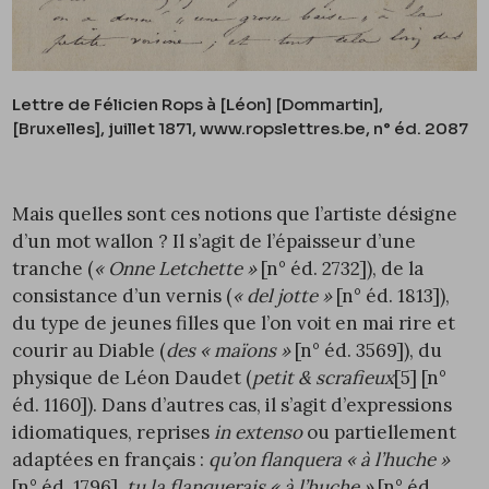
Lettre de Félicien Rops à [Léon] [Dommartin],
[Bruxelles], juillet 1871, www.ropslettres.be, n° éd.
2087
Mais quelles sont ces notions que l’artiste désigne
d’un mot wallon ? Il s’agit de l’épaisseur d’une
tranche (
« Onne Letchette »
[n° éd.
2732
]), de la
consistance d’un vernis (
« del jotte »
[n° éd.
1813
]),
du type de jeunes filles que l’on voit en mai rire et
courir au Diable (
des « maïons »
[n° éd.
3569
]), du
physique de Léon Daudet (
petit & scrafieux
[5]
[n°
éd.
1160
]). Dans d’autres cas, il s’agit d’expressions
idiomatiques, reprises
in extenso
ou partiellement
adaptées en français :
qu’on flanquera « à l’huche »
[n° éd.
1796
],
tu la flanquerais « à l’huche »
[n° éd.