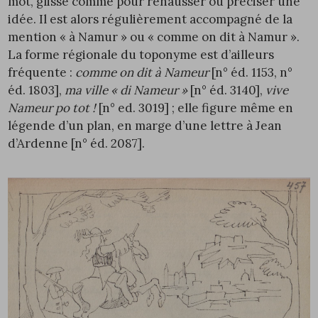
mot, glissé comme pour rehausser ou préciser une
idée. Il est alors régulièrement accompagné de la
mention « à Namur » ou « comme on dit à Namur ».
La forme régionale du toponyme est d’ailleurs
fréquente :
comme on dit à Nameur
[n° éd.
1153
, n°
éd.
1803
],
ma ville « di Nameur »
[n° éd.
3140
],
vive
Nameur po tot !
[n° ed.
3019
] ; elle figure même en
légende d’un plan, en marge d’une lettre à Jean
d’Ardenne [n° éd.
2087
].