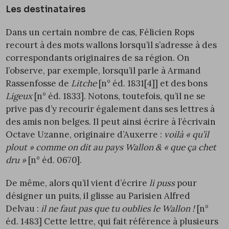
Les destinataires
Dans un certain nombre de cas, Félicien Rops
recourt à des mots wallons lorsqu’il s’adresse à des
correspondants originaires de sa région. On
l’observe, par exemple, lorsqu’il parle à Armand
Rassenfosse de
Litche
[n° éd.
1831
[4]
] et des bons
Ligeux
[n° éd.
1833
]. Notons, toutefois, qu’il ne se
prive pas d’y recourir également dans ses lettres à
des amis non belges. Il peut ainsi écrire à l’écrivain
Octave Uzanne, originaire d’Auxerre :
voilà « qu’il
plout » comme on dit au pays Wallon & « que ça chet
dru »
[n° éd.
0670
].
De même, alors qu’il vient d’écrire
li puss
pour
désigner un puits, il glisse au Parisien Alfred
Delvau :
il ne faut pas que tu oublies le Wallon !
[n°
éd.
1483
] Cette lettre, qui fait référence à plusieurs