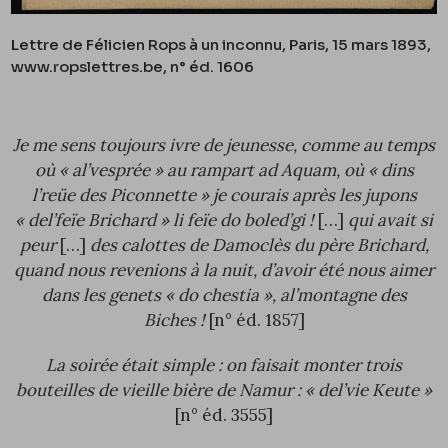
Lettre de Félicien Rops à un inconnu, Paris, 15 mars 1893,
www.ropslettres.be, n° éd.
1606
Je me sens toujours ivre de jeunesse, comme au temps
où « al’vesprée » au rampart ad Aquam, où « dins
l’reüe des Piconnette » je courais après les jupons
« del’feïe Brichard » li feïe do boled’gi !
[…]
qui avait si
peur
[…]
des calottes de Damoclès du père Brichard,
quand nous revenions à la nuit, d’avoir été nous aimer
dans les genets « do chestia », al’montagne des
Biches !
[n° éd.
1857
]
La soirée était simple : on faisait monter trois
bouteilles de vieille bière de Namur : « del’vie Keute »
[n° éd.
3555
]