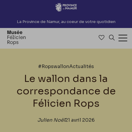
Accèder directement au contenu
La Province de Namur, au coeur de votre quotidien
Accéder à me
Recherch
Ouv
#Ropswallon
Actualités
Le wallon dans la
correspondance de
Félicien Rops
Julien Noël
21 avril 2026