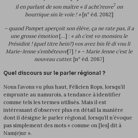
7
il en parlant de son maître « il acht’reuve
on
bourrique sin le voïe ! »
[n° éd.
2082
]
– quand Pampet aperçoit son élève, ça ne rate pas, il a
une grosse émotion
[…] :
« ah c’est vo monsieu le
Présidint ! (quel titre hein?) vos avez bin fé di vnu li
Marie-Jenne s’embêteuve
[7]
! » – Marie Jenne c’est le
nouveau cutter.
[n° éd.
2087
]
Quel discours sur le parler régional ?
Nous l’avons vu plus haut, Félicien Rops, lorsqu’il
emprunte au namurois, a tendance à identifier
comme tels les termes utilisés. Mais il est
intéressant d’observer plus en détail la manière
dont il désigne le parler régional, lorsqu’il n’évoque
pas simplement des mots « comme on [les] dit à
Nam(e)ur ».