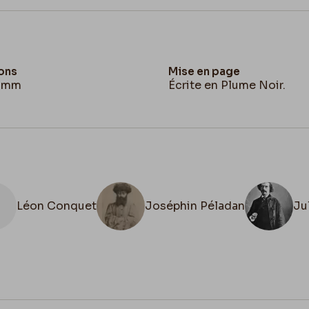
ons
Mise en page
5 mm
Écrite en Plume Noir.
Léon Conquet
Joséphin Péladan
Ju