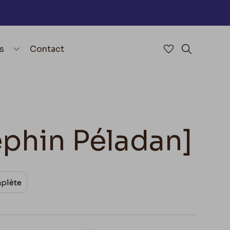
nu
menu.open_menu
s
Contact
Accéder à mes 
Rechercher
éphin Péladan]
mplète