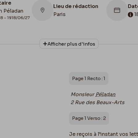
taire
Lieu de rédaction
Dat
n Péladan
Paris
1
8 - 1918/06/27
onnage
Date de fin
Cac
Afficher plus d'infos
phe
1884/09/25
188
le de
Page 1 Recto : 1
Monsieur
Péladan
2 Rue des Beaux-Arts
Page 1 Verso : 2
Je reçois à l’instant vos le