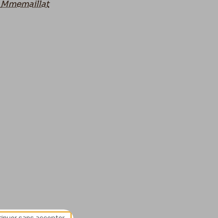
à
Mmemaillat
inuer sans accepter