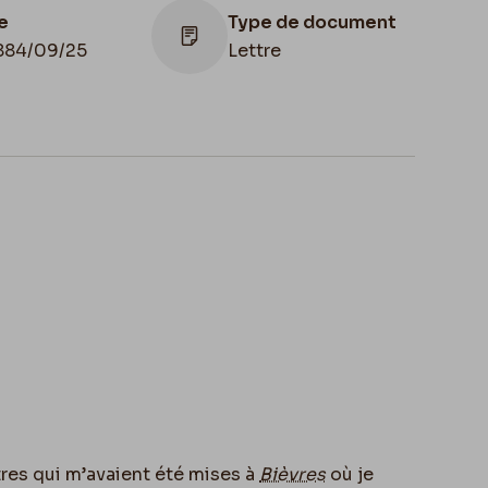
e
Type de document
884/09/25
Lettre
het d'envoi
Cachet réception
4/09/23
1884/09/23
ttres qui m’avaient été mises à
Bièvres
o
ù
je