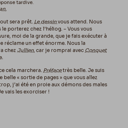
éponse tardive.
an
,
tout sera prêt.
Le dessin
vous attend. Nous
le porterez chez l’héliog. – Vous vous
vure, moi de la grande, que je fais exécuter à
e réclame un effet énorme. Nous la
ra chez
Jullien
, car je romprai avec
Conquet
e.
ce cela marchera.
Préface
très belle
. Je suis
 belle « sortie de pages » que vous allez
trop, j’ai été en proie aux démons des males
 vais les exorciser !