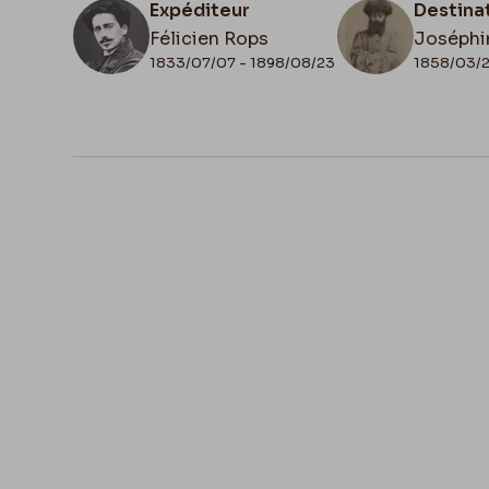
Expéditeur
Destina
Félicien Rops
Joséphi
1833/07/07 - 1898/08/23
1858/03/2
N° d'inventaire
Collati
II/7043/52
Autogra
Lieu de conservation
Belgique, Bruxelles, Bibliothèque roya
Belgique, Cabinet des Manuscrits