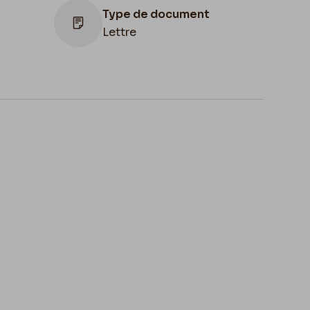
Type de document
Lettre
Lieu de conservation
France, Paris, Bibliothèque Littéraire
Jacques Doucet, fonds Henri Mondor