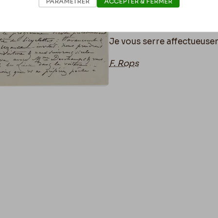
PARAMÉTRER
ACCEPTER & FERMER
Et surtout pas de panier p
Je vous serre affectueuse
F. Rops