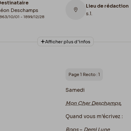
Destinataire
Lieu de rédaction
Léon Deschamps
s.l.
863/10/01 - 1899/12/28
Collationnage
Afficher plus d'infos
Autographe
Page 1 Recto : 1
Samedi
Mon Cher Deschamps
,
Quand vous m’écrivez :
Rops
–
Demi Lune