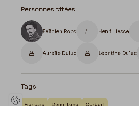
Personnes citées
Félicien Rops
Henri Liesse
Aurélie Duluc
Léontine Duluc
Tags
Français
Demi-Lune
Corbeil
Ouvrir la barre de gestion des 