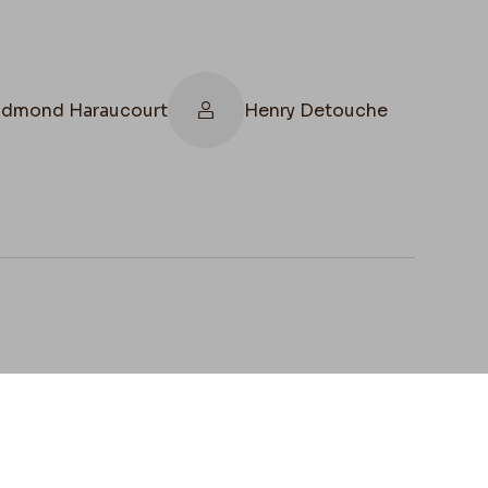
Edmond Haraucourt
Henry Detouche