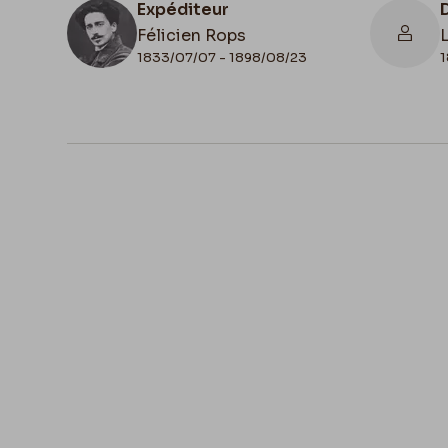
Expéditeur
Félicien Rops
1833/07/07 - 1898/08/23
1
N° d'inventaire
MNR/beta/1748