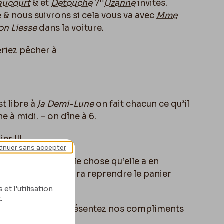
h
aucourt
&
et
Detouche
7
Uzanne
invités.
 & nous suivrons si cela vous va avec
Mme
on Liesse
dans la voiture.
ériez pêcher à
st libre à
la Demi-Lune
on fait chacun ce qu’il
e à midi. – on dîne à 6.
ier
!!!
inuer sans accepter
ladie, c’est la seule chose qu’elle a en
c. Le domestique ira reprendre le panier
et l'utilisation
.
ps
, à demain et présentez nos compliments