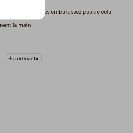
lein ni vide ! ne vous embarassez pas de cela.
ment la main
Lire la suite