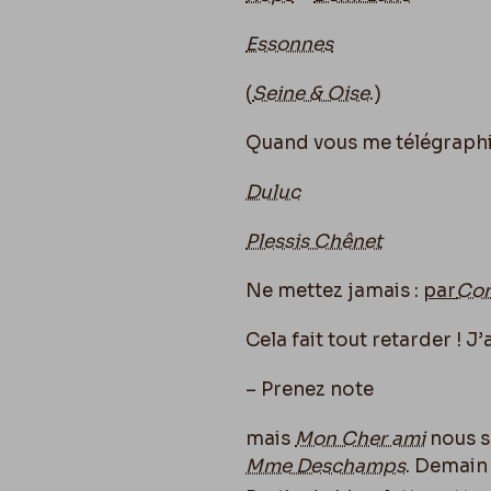
Essonnes
(
Seine & Oise
.)
Quand vous me télégraph
Duluc
Plessis Chênet
Ne mettez jamais :
par
Cor
Cela fait tout retarder ! J’a
– Prenez note
mais
Mon Cher ami
nous s
Mme Deschamps
. Demain