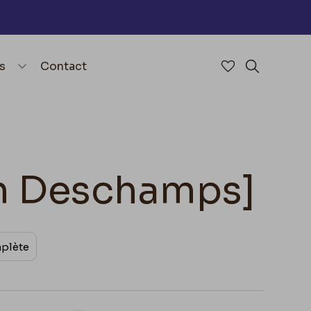
nu
menu.open_menu
s
Contact
Accéder à mes 
Rechercher
éon Deschamps]
mplète