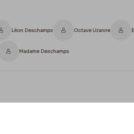
Léon Deschamps
Octave Uzanne
Madame Deschamps
cookies