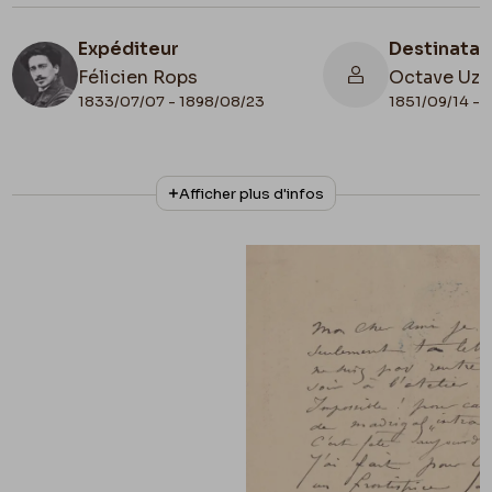
Expéditeur
Destinatai
Félicien Rops
Octave Uza
1833/07/07 - 1898/08/23
1851/09/14 - 
N° d'inventaire
Collationnage
Afficher plus d'infos
III/215/5/23
Autographe
Date de fin
Cachet d'envoi
1882/02/21
1882/02/21
Lieu de conservation
Belgique, Bruxelles, Bibliothèque royale de
Belgique, Cabinet des Manuscrits