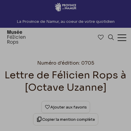
Accèder directement au contenu
La Province de Namur, au coeur de votre quotidien
Accéder à me
Recherch
Ouv
Numéro d'édition: 0705
Lettre de Félicien Rops à
[Octave Uzanne]
Ajouter aux favoris
Copier la mention complète