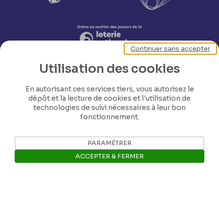
Continuer sans accepter
Utilisation des cookies
En autorisant ces services tiers, vous autorisez le
dépôt et la lecture de cookies et l'utilisation de
technologies de suivi nécessaires à leur bon
fonctionnement.
Nos coordonnées
PARAMÉTRER
Tél: +32 81 77 67 55
ACCEPTER & FERMER
Ouvrir la barre de gestion des 
E-mail: info@museerops.be
Instagram