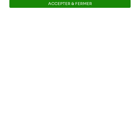
ACCEPTER & FERMER
E-mail: info@museerops.be
Ouvrir la barre de gestion des 
Instagram
Facebook
Ropslettres
Le site web du musée
Les collections du musée
Comité d’honneur et scientifique