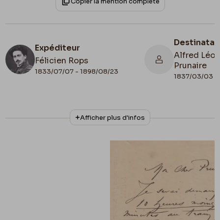
Copier la mention complète
Destinatai
Expéditeur
Alfred Léon
Félicien Rops
Prunaire
1833/07/07 - 1898/08/23
1837/03/03 - 
N° d'inventaire
Collationnage
Afficher plus d'infos
III/215/7/18
Autographe
Lieu de conservation
Belgique, Bruxelles, Bibliothèque royale de
Belgique, Cabinet des Manuscrits