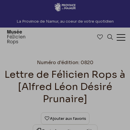
Accèder directement au contenu
La Province de Namur, au coeur de votre quotidien
Accéder à me
Recherch
Ouv
Numéro d'édition: 0820
Lettre de Félicien Rops à
[Alfred Léon Désiré
Prunaire]
Ajouter aux favoris