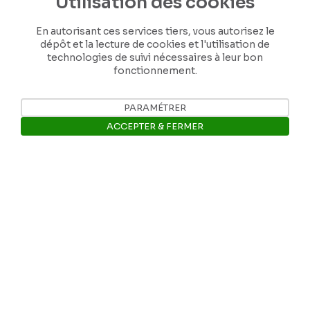
Utilisation des cookies
En autorisant ces services tiers, vous autorisez le
dépôt et la lecture de cookies et l'utilisation de
technologies de suivi nécessaires à leur bon
fonctionnement.
Nos coordonnées
PARAMÉTRER
ACCEPTER & FERMER
Tél: +32 81 77 67 55
Ouvrir la barre de gestion des 
E-mail: info@museerops.be
Instagram
Facebook