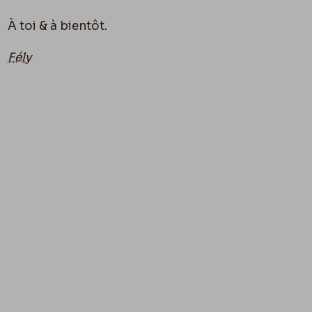
À toi & à bientôt.
Fély