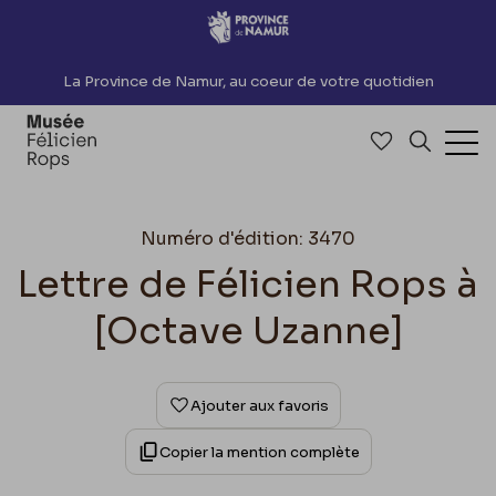
Accèder directement au contenu
La Province de Namur, au coeur de votre quotidien
Accéder à me
Recherch
Ouv
Numéro d'édition: 3470
Lettre de Félicien Rops à
[Octave Uzanne]
Ajouter aux favoris
Copier la mention complète