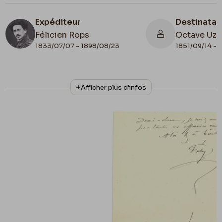
Expéditeur
Destinatai
Félicien Rops
Octave Uza
1833/07/07 - 1898/08/23
1851/09/14 - 
N° d'inventaire
Collationnage
Afficher plus d'infos
CPEL/7
Scan
Lieu de conservation
Collection privée