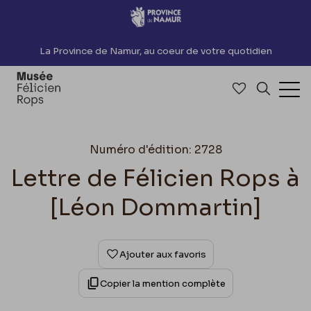
Accèder directement au contenu
La Province de Namur, au coeur de votre quotidien
Accéder à me
Recherch
Ouv
Numéro d'édition: 2728
Lettre de Félicien Rops à
[Léon Dommartin]
Ajouter aux favoris
Copier la mention complète