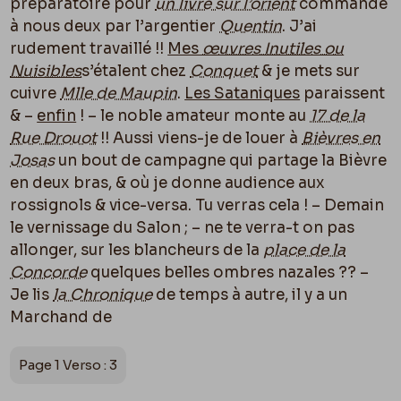
préparatoire pour
un livre sur l’orient
commandé
à nous deux par l’argentier
Quentin
. J’ai
rudement travaillé !!
Mes
œuvres Inutiles ou
Nuisibles
s’étalent chez
Conquet
& je mets sur
cuivre
Mlle de Maupin
.
Les Sataniques
paraissent
& –
enfin
! – le noble amateur monte au
17 de la
Rue Drouot
!! Aussi viens-je de louer à
Bièvres en
Josas
un bout de campagne qui partage la Bièvre
en deux bras, & o
ù
je donne audience aux
rossignols & vice-versa. Tu verras cela ! – Demain
le vernissage du Salon ; – ne te verra-t on pas
allonger, sur les blancheurs de la
place de la
Concorde
quelques belles ombres nazales ?? –
Je lis
la Chronique
de temps à autre, il y a un
Marchand de
Page 1 Verso : 3