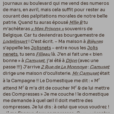
journaux au boulevard qui me vend des numeros
de mars, en avril, mais cela suffit pour rester au
courant des palpitations morales de notre belle
patrie. Quand tu auras épousé
Mlle B
tu
m’achèteras
« Mes Prisons »
souvenirs de
Belgique. Car tu deviendras bourguemestre de
Lodelinsart
! C’est écrit. – Ma maison à
Bièvres
s’appelle les
Jolisnets
– entre nous les
Jolis
nenets
, tu sens
Filleau
là. J’en ai fait une « bien
bonne » à
Camuset
, j’ai été à
Dijon
(avec une
passe !!!) J’arrive
2 Rue de La Monnoye
:
Camuset
dirige une maison d’oculisterie.
Mr Camuset
était
r
à la Campagne !! Le Domestique me dit : « M
r
r
attend M
& m’a dit de coucher M
& de lui mettre
des Compresses » Je me couche ! le domestique
me demande à quel œil il doit mettre des
compresses. Je lui dis : à celui que vous voudrez !
– il me flanque deux compresses.
Camuset
rentre