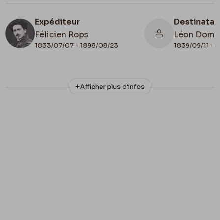
Expéditeur
Destinatai
Félicien Rops
Léon Domm
1833/07/07 - 1898/08/23
1839/09/11 - 
N° d'inventaire
Collationnage
Afficher plus d'infos
II/6655/468/148
Autographe
Lieu de conservation
Belgique, Bruxelles, Bibliothèque royale de
Belgique, Cabinet des Manuscrits
Apostille
1883