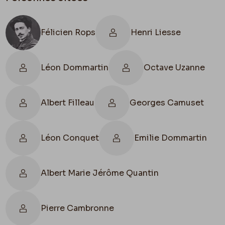
Quel dommage que tu ne te maries pas ici ! – Ah
les bons joyeux ménages que nous aurions fait,
vieux cochon
d’indécis dans la vie que tu fais –
Félicien Rops
Henri Liesse
Vieux rateur
. Je t’en veux, – pour toi.
Léon Dommartin
Octave Uzanne
Albert Filleau
Georges Camuset
Léon Conquet
Emilie Dommartin
Albert Marie Jérôme Quantin
Pierre Cambronne