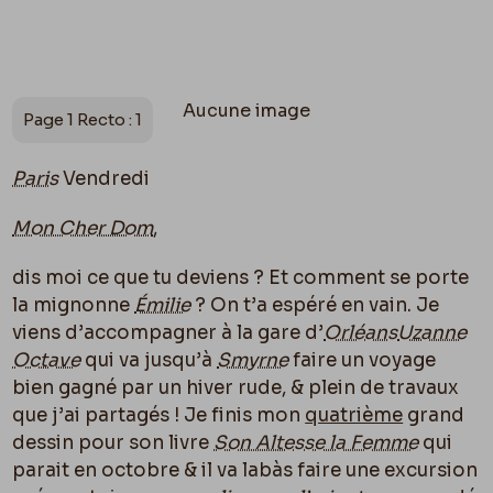
Aucune image
Page 1 Recto : 1
Paris
Vendredi
Mon Cher Dom
,
dis moi ce que tu deviens ? Et comment se porte
la mignonne
Émilie
? On t’a espéré en vain. Je
viens d’accompagner à la gare d’
Orléans
Uzanne
Octave
qui va jusqu’à
Smyrne
faire un voyage
bien gagné par un hiver rude, & plein de travaux
que j’ai partagés ! Je finis mon
quatrième
grand
dessin pour son livre
Son Altesse la Femme
qui
parait en octobre & il va labàs faire une excursion