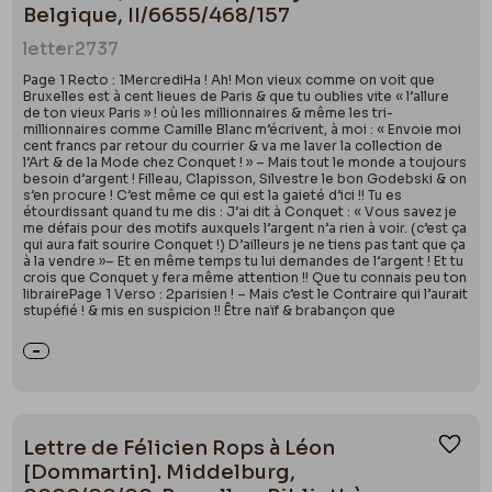
Belgique, II/6655/468/157
letter
2737
Page 1 Recto : 1MercrediHa ! Ah! Mon vieux comme on voit que
Bruxelles est à cent lieues de Paris & que tu oublies vite « l’allure
de ton vieux Paris » ! où les millionnaires & même les tri-
millionnaires comme Camille Blanc m’écrivent, à moi : « Envoie moi
cent francs par retour du courrier & va me laver la collection de
l’Art & de la Mode chez Conquet ! » – Mais tout le monde a toujours
besoin d’argent ! Filleau, Clapisson, Silvestre le bon Godebski & on
s’en procure ! C’est même ce qui est la gaieté d’ici !! Tu es
étourdissant quand tu me dis : J’ai dit à Conquet : « Vous savez je
me défais pour des motifs auxquels l’argent n’a rien à voir. (c’est ça
qui aura fait sourire Conquet !) D’ailleurs je ne tiens pas tant que ça
à la vendre »– Et en même temps tu lui demandes de l’argent ! Et tu
crois que Conquet y fera même attention !! Que tu connais peu ton
librairePage 1 Verso : 2parisien ! – Mais c’est le Contraire qui l’aurait
stupéfié ! & mis en suspicion !! Être naïf & brabançon que
Lettre de Félicien Rops à Léon
Ajou
[Dommartin]. Middelburg,