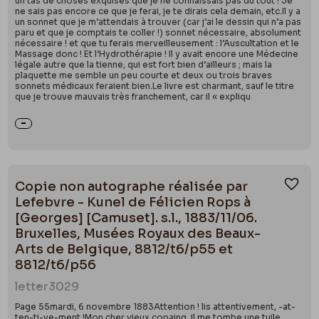
un tas de choses exquises que je ne connaissais pas du tout ! Je
ne sais pas encore ce que je ferai, je te dirais cela demain, etc.Il y a
un sonnet que je m’attendais à trouver (car j’ai le dessin qui n’a pas
paru et que je comptais te coller !) sonnet nécessaire, absolument
nécessaire ! et que tu ferais merveilleusement : l’Auscultation et le
Massage donc ! Et l’Hydrothérapie ! Il y avait encore une Médecine
légale autre que la tienne, qui est fort bien d’ailleurs ; mais la
plaquette me semble un peu courte et deux ou trois braves
sonnets médicaux feraient bien.Le livre est charmant, sauf le titre
que je trouve mauvais très franchement, car il « expliqu
Copie non autographe réalisée par
Ajou
Lefebvre - Kunel de Félicien Rops à
[Georges] [Camuset]. s.l., 1883/11/06.
Bruxelles, Musées Royaux des Beaux-
Arts de Belgique, 8812/t6/p55 et
8812/t6/p56
letter
3029
Page 55mardi, 6 novembre 1883Attention ! lis attentivement, -at-
ten-ti-ve-ment !Mon cher vieux copaing, il me tombe une tuile