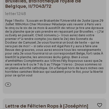
Bruxelles, Bibliothèque royale de
Belgique, II/7043/72
letter
1248
Page 1 Recto : 1Louvain en Brabantde l’Université de Juste Lipse.29
Juillet 1884.Mon Cher Monsieur Péladanje vais revenir à Paris vers
le cinq ou le six de ce mois & aussitôt de retour je tire une épreuve
de la planche que je vais prendre en repassant par Bruxelles. – (J’ai
vu Evely en passant. C’est convenu.)– Vous aurez dans votre
premier n° à rendre compte (ou dans le 2e) des Sonnets du
Docteur de Camuset.Je vous fournirai un bout de texte – qui ne
sera pas de moi ! – si cela vous est égal.Puis il y aura à faire une
Revue des gravures, vous aurez encore tous les renseignements
pour cela.Je vous fournirai ici un correspondant Belge, fort raide.À
bientôt la planche, les annonces &cAu galop. Bien à vous
d’amitiéMes Compliments aux Vôtres.Fély Ropsvous savez queJe
serai rentre le 6 ou le 7 du 5 au 7.Page 1 Verso : 2nous sommes ici
en pleine autorité catholique. On a flanqué hors de leurs niches ces
horribles caniches libéraux qui sautaient pour le Roi, pour la liberté
pour ce qu’on voul
Lettre de Félicien Rops à [Joséphin]
Ajou