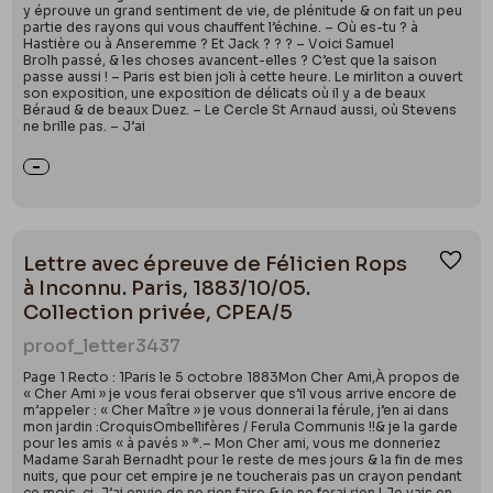
y éprouve un grand sentiment de vie, de plénitude & on fait un peu
partie des rayons qui vous chauffent l’échine. – Où es-tu ? à
Hastière ou à Anseremme ? Et Jack ? ? ? – Voici Samuel
Brolh passé, & les choses avancent-elles ? C’est que la saison
passe aussi ! – Paris est bien joli à cette heure. Le mirliton a ouvert
son exposition, une exposition de délicats où il y a de beaux
Béraud & de beaux Duez. – Le Cercle St Arnaud aussi, où Stevens
ne brille pas. – J’ai
Lettre avec épreuve de Félicien Rops
Ajou
à Inconnu. Paris, 1883/10/05.
Collection privée, CPEA/5
proof_letter
3437
Page 1 Recto : 1Paris le 5 octobre 1883Mon Cher Ami,À propos de
« Cher Ami » je vous ferai observer que s’il vous arrive encore de
m’appeler : « Cher Maître » je vous donnerai la férule, j’en ai dans
mon jardin :CroquisOmbellifères / Ferula Communis !!& je la garde
pour les amis « à pavés » *.– Mon Cher ami, vous me donneriez
Madame Sarah Bernadht pour le reste de mes jours & la fin de mes
nuits, que pour cet empire je ne toucherais pas un crayon pendant
ce mois-ci. J’ai envie de ne rien faire & je ne ferai rien ! Je vais en