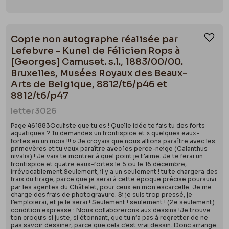
Copie non autographe réalisée par
Ajou
Lefebvre - Kunel de Félicien Rops à
[Georges] Camuset. s.l., 1883/00/00.
Bruxelles, Musées Royaux des Beaux-
Arts de Belgique, 8812/t6/p46 et
8812/t6/p47
letter
3026
Page 461883Oculiste que tu es ! Quelle idée te fais tu des forts
aquatiques ? Tu demandes un frontispice et « quelques eaux-
fortes en un mois !!! » Je croyais que nous allions paraître avec les
primevères et tu veux paraître avec les perce-neige (Calanthus
nivalis) ! Je vais te montrer à quel point je t’aime. Je te ferai un
frontispice et quatre eaux-fortes le 5 ou le 16 décembre,
irrévocablement.Seulement, il y a un seulement ! tu te chargera des
frais du tirage, parce que je serai à cette époque précise poursuivi
par les agentes du Châtelet, pour ceux en mon escarcelle. Je me
charge des frais de photogravure. Si je suis trop pressé, je
l’emploierai, et je le serai ! Seulement ! seulement ! (2e seulement)
condition expresse : Nous collaborerons aux dessins !Je trouve
ton croquis si juste, si étonnant, que tu n’a pas à regretter de ne
pas savoir dessiner, parce que cela c’est vrai dessin. Donc arrange