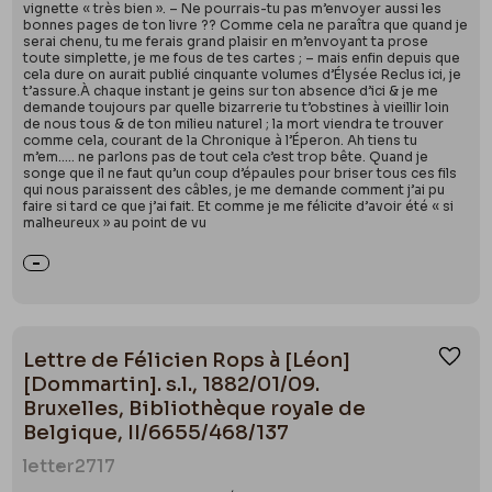
vignette « très bien ». – Ne pourrais-tu pas m’envoyer aussi les
bonnes pages de ton livre ?? Comme cela ne paraîtra que quand je
serai chenu, tu me ferais grand plaisir en m’envoyant ta prose
toute simplette, je me fous de tes cartes ; – mais enfin depuis que
cela dure on aurait publié cinquante volumes d’Élysée Reclus ici, je
t’assure.À chaque instant je geins sur ton absence d’ici & je me
demande toujours par quelle bizarrerie tu t’obstines à vieillir loin
de nous tous & de ton milieu naturel ; la mort viendra te trouver
comme cela, courant de la Chronique à l’Éperon. Ah tiens tu
m’em….. ne parlons pas de tout cela c’est trop bête. Quand je
songe que il ne faut qu’un coup d’épaules pour briser tous ces fils
qui nous paraissent des câbles, je me demande comment j’ai pu
faire si tard ce que j’ai fait. Et comme je me félicite d’avoir été « si
malheureux » au point de vu
Lettre de Félicien Rops à [Léon]
Ajou
[Dommartin]. s.l., 1882/01/09.
Bruxelles, Bibliothèque royale de
Belgique, II/6655/468/137
letter
2717