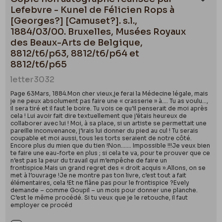
Ajou
Lefebvre - Kunel de Félicien Rops à
[Georges?] [Camuset?]. s.l.,
1884/03/00. Bruxelles, Musées Royaux
des Beaux-Arts de Belgique,
8812/t6/p63, 8812/t6/p64 et
8812/t6/p65
letter
3032
Page 63Mars, 1884.Mon cher vieux,je ferai la Médecine légale, mais
je ne peux absolument pas faire une « crasserie » à…. Tu as voulu…,
il sera tiré et il faut le boire. Tu vois ce qu’il penserait de moi après
cela ! Lui avoir fait dire textuellement que j’étais heureux de
collaborer avec lui ! Moi, à sa place, si un artiste se permettait une
pareille inconvenance, j’irais lui donner du pied au cul ! Tu serais
coupable et moi aussi, tous les torts seraient de notre côté.
Encore plus du mien que du tien !Non……. Impossible !!!Je veux bien
te faire une eau-forte en plus ; si cela te va, pour te prouver que ce
n’est pas la peur du travail qui m’empêche de faire un
frontispice.Mais un grand regret des « droit acquis ».Allons, on se
met à l’ouvrage !Je ne montre pas ton livre, c’est tout a fait
élémentaires, cela !Et ne flâne pas pour le frontispice ?Evely
demande – comme Goupil – un mois pour donner une planche.
C’est le même procédé. Si tu veux que je le retouche, il faut
employer ce procéd