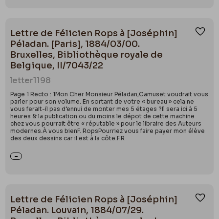
Lettre de Félicien Rops à [Joséphin]
Ajou
Péladan. [Paris], 1884/03/00.
Bruxelles, Bibliothèque royale de
Belgique, II/7043/22
letter
1198
Page 1 Recto : 1Mon Cher Monsieur Péladan,Camuset voudrait vous
parler pour son volume. En sortant de votre « bureau » cela ne
vous ferait-il pas d’ennui de monter mes 5 étages ?Il sera ici à 5
heures & la publication ou du moins le dépot de cette machine
chez vous pourrait être « réputable » pour le libraire des Auteurs
modernes.À vous bienF. RopsPourriez vous faire payer mon élève
des deux dessins car il est à la côte.F.R
Lettre de Félicien Rops à [Joséphin]
Ajou
Péladan. Louvain, 1884/07/29.