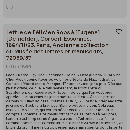
Lettre de Félicien Rops à [Eugène]
Ajou
[Demolder]. Corbeil-Essonnes,
1894/11/23. Paris, Ancienne collection
du Musée des lettres et manuscrits,
72039/37
letter
1569
Page 1 Recto : 1½ Lune, Essonnes.(Seine & Oise)23 nov. 1894.Mon
Cher Vieux Jeune,Reçu les volumes : Récits de Nazareth et les
Contes d’Yperdamme. Manque : l’Ensor, envoie, je te prie. Dès que
j’aurai gravé, ce que je fais maintenant, le frontispice du
Supplément de l’œuvre de F. Rops, – de ce que l’on veut bien
appeler : « mon œuvre » je me mettrai au tien. – Je vais porter
demain ou Lundi soir tes volumes à Bailly, – (librairie Indépendante)
je crois qu’il publiera la chose. Bonne petite maison. Cela vaut
mieux que Vannier, qui est en décadence. Savine sur lequel je
comptais, comme je te l’avais dit vient de sauter, ou à peu près,
Lemerre est trop cerné & gardé à vue.– L’Automne, que j’aime
comme coloriste et comme intimiste ne me va pas décidément, Je
broie du brun, il me fait trop penser aux amis absents dont la perte