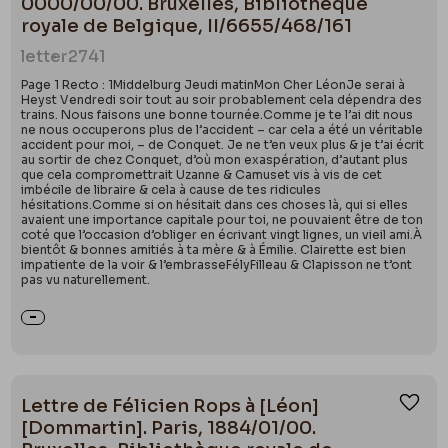
0000/00/00. Bruxelles, Bibliothèque
royale de Belgique, II/6655/468/161
letter
2741
Page 1 Recto : 1Middelburg Jeudi matinMon Cher LéonJe serai à
Heyst Vendredi soir tout au soir probablement cela dépendra des
trains. Nous faisons une bonne tournée.Comme je te l’ai dit nous
ne nous occuperons plus de l’accident – car cela a été un véritable
accident pour moi, – de Conquet. Je ne t’en veux plus & je t’ai écrit
au sortir de chez Conquet, d’où mon exaspération, d’autant plus
que cela compromettrait Uzanne & Camuset vis à vis de cet
imbécile de libraire & cela à cause de tes ridicules
hésitations.Comme si on hésitait dans ces choses là, qui si elles
avaient une importance capitale pour toi, ne pouvaient être de ton
coté que l’occasion d’obliger en écrivant vingt lignes, un vieil ami.À
bientôt & bonnes amitiés à ta mère & à Émilie. Clairette est bien
impatiente de la voir & l’embrasseFélyFilleau & Clapisson ne t’ont
pas vu naturellement.
Lettre de Félicien Rops à [Léon]
Ajou
[Dommartin]. Paris, 1884/01/00.