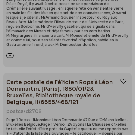
Palais Roÿal, il y avait à cette occasion une pendaison de
Crémaillère suivant l’usage ; en laquelle fête on venaient le verre
en main les fils des Muses qui sont de nos connaissances, & parmi
lesquels je citerai : MrArmand Gouzien inspecteur du Roy aux
Beaux Arts. Mr le médecin Filleau docteur de l’Université de Paris,
reçu en Sorbonne, Mr d’Hervilly gazetier, qui se signala dans
l’Almanach des Muses et déja fameux par ses vers badins.
MrMeyrargues, financier traitant, MrMonselet émule de Mr d’Hervilly
et comme lui, pour ses talents favorisé d’Apollon, habile en la
Gastronomie il rend jaloux MrDumoustier dont les
Carte postale de Félicien Rops à Léon
Ajou
Dommartin. [Paris], 1880/01/23.
Bruxelles, Bibliothèque royale de
Belgique, II/6655/468/121
postcard
2702
Page 1 Recto : 1Monsieur Léon Dommartin 47 Rue d’Orléans Ixelles-
Bruxelles Belgique.Page 1 Verso : 2Voyons ! La Chaussée d’Ixelles
te fait-elle l’effet d’être près du Capitole que tu ne me réponds pas
? – J’attends la liste des ouvrages – le catalogue ! – donnés par