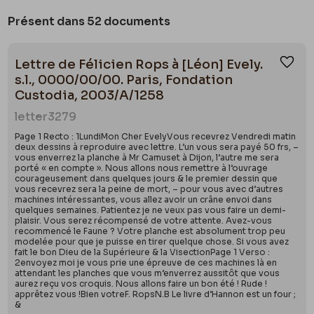
Présent dans 52 documents
Lettre de Félicien Rops à [Léon] Evely.
Ajou
s.l., 0000/00/00. Paris, Fondation
Custodia, 2003/A/1258
letter
3279
Page 1 Recto : 1LundiMon Cher EvelyVous recevrez Vendredi matin
deux dessins à reproduire avec lettre. L’un vous sera payé 50 frs, –
vous enverrez la planche à Mr Camuset à Dijon, l’autre me sera
porté « en compte ». Nous allons nous remettre à l’ouvrage
courageusement dans quelques jours & le premier dessin que
vous recevrez sera la peine de mort, – pour vous avec d’autres
machines intéressantes, vous allez avoir un crâne envoi dans
quelques semaines. Patientez je ne veux pas vous faire un demi-
plaisir. Vous serez récompensé de votre attente. Avez-vous
recommencé le Faune ? Votre planche est absolument trop peu
modelée pour que je puisse en tirer quelque chose. Si vous avez
fait le bon Dieu de la Supérieure & la VisectionPage 1 Verso :
2envoyez moi je vous prie une épreuve de ces machines là en
attendant les planches que vous m’enverrez aussitôt que vous
aurez reçu vos croquis. Nous allons faire un bon été ! Rude !
apprêtez vous !Bien votreF. RopsN.B Le livre d’Hannon est un four ;
&