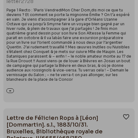
letter
2728
Page 1 Recto : 1Paris VendrediMon Cher Dom,dis moi ce que tu
deviens ? Et comment se porte la mignonne Émilie ? On t’a espéré
en vain. Je viens d’accompagner à la gare d’Orléans Uzanne
Octave qui va jusqu’à Smyrne faire un voyage bien gagné par un
hiver rude, & plein de travaux que j’ai partagés ! Je finis mon
quatrième grand dessin pour son livre Son Altesse la Femme qui
parait en octobre & il va labàs faire une excursion préparatoire
pour un livre sur l’orient commandé à nous deux par l’argentier
Quentin. J’ai rudement travaillé !! Mes œuvres Inutiles ou Nuisibles
s’étalent chez Conquet & je mets sur cuivre Mlle de Maupin. Les
Sataniques paraissent & – enfin ! – le noble amateur monte au 17 de
la Rue Drouot !! Aussi viens-je de louer à Bièvres en Josas un bout
de campagne qui partage la Bièvre en deux bras, & où je donne
audience aux rossignols & vice-versa. Tu verras cela ! – Demain le
vernissage du Salon ; – ne te verra-t on pas allonger, sur les
blancheurs de la place de la Concor
Lettre de Félicien Rops à [Léon]
Ajou
[Dommartin]. s.l., 1883/10/31.
Bruxelles, Bibliothèque royale de