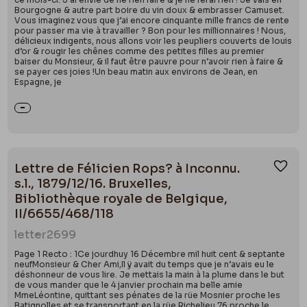
Bourgogne & autre part boire du vin doux & embrasser Camuset.
Vous imaginez vous que j’ai encore cinquante mille francs de rente
pour passer ma vie à travailler ? Bon pour les millionnaires ! Nous,
délicieux indigents, nous allons voir les peupliers couverts de louis
d’or & rougir les chênes comme des petites filles au premier
baiser du Monsieur, & il faut être pauvre pour n’avoir rien à faire &
se payer ces joies !Un beau matin aux environs de Jean, en
Espagne, je
Lettre de Félicien Rops? à Inconnu.
Ajou
s.l., 1879/12/16. Bruxelles,
Bibliothèque royale de Belgique,
II/6655/468/118
letter
2699
Page 1 Recto : 1Ce jourdhuy 16 Décembre mil huit cent & septante
neufMonsieur & Cher Ami,Il ÿ avait du temps que je n’avais eu le
déshonneur de vous lire. Je mettais la main à la plume dans le but
de vous mander que le 4 janvier prochain ma belle amie
MmeLéontine, quittant ses pénates de la rüe Mosnier proche les
Batignolles et se transportant en la rüe Richelieu 76 proche le