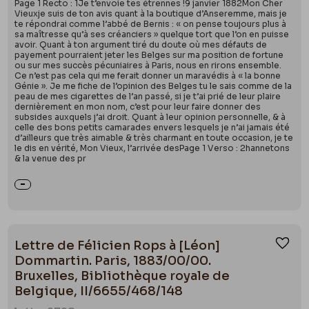
Page 1 Recto : 1Je t’envoie tes étrennes !9 janvier 1882Mon Cher
Vieuxje suis de ton avis quant à la boutique d’Anseremme, mais je
te répondrai comme l’abbé de Bernis : « on pense toujours plus à
sa maîtresse qu’à ses créanciers » quelque tort que l’on en puisse
avoir. Quant à ton argument tiré du doute où mes défauts de
payement pourraient jeter les Belges sur ma position de fortune
ou sur mes succès pécuniaires à Paris, nous en rirons ensemble.
Ce n’est pas cela qui me ferait donner un maravédis à « la bonne
Génie ». Je me fiche de l’opinion des Belges tu le sais comme de la
peau de mes cigarettes de l’an passé, si je t’ai prié de leur plaire
dernièrement en mon nom, c’est pour leur faire donner des
subsides auxquels j’ai droit. Quant à leur opinion personnelle, & à
celle des bons petits camarades envers lesquels je n’ai jamais été
d’ailleurs que très aimable & très charmant en toute occasion, je te
le dis en vérité, Mon Vieux, l’arrivée desPage 1 Verso : 2hannetons
& la venue des pr
Lettre de Félicien Rops à [Léon]
Ajou
Dommartin. Paris, 1883/00/00.
Bruxelles, Bibliothèque royale de
Belgique, II/6655/468/148