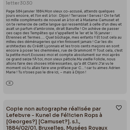
letter
3030
Page 584 janvier 1884.Mon vieux co-accusé, attends quelques
jours encore, et l’on est à toi : Dijon ! Terrasse ! Servez ! On te fait
ici mille compliments de nouvel an à toi et à Madame Camuset et
on te remercie de cette langue qui ressemblait à celle d’un dieu et
avait un parfum d’ambroisie, dirait Banville ! On achève de passer
ces caps des Tempêtes qui s’appellent le 1er et le 15 janvier :
Étrennes et Termes….. Quel bûchage, mes enfants !! Et tout cela au
milieu des déménageries qui n’en finissent jamais ! Car les dix
architectes du Crédit Lyonnais et les trois cents maçons en sont
encore à poser les cheminées, rue de Grammont !!! Tout cela, c’est
la petite mort.Excusez-moi et compte absolument sur moi après
ce grand seize !!À toi, mon vieux pétiole.Ma vieille Folicle, nous
allons faire des choses intéressantes, qu’a dit Clairir.J’ai vu le
moment où tu allais faire une préface par C… ! car tu aimes Adrien
Marie ! Tu n’oses pas le dire ici, – mais à Dijon !
Copie non autographe réalisée par
Ajou
Lefebvre - Kunel de Félicien Rops à
[Georges?] [Camuset?]. s.l.,
1884/02/01. Bruxelles, Musées Royaux