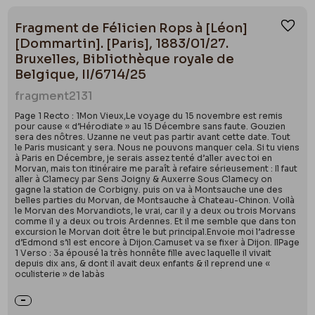
Fragment de Félicien Rops à [Léon]
Ajou
[Dommartin]. [Paris], 1883/01/27.
Bruxelles, Bibliothèque royale de
Belgique, II/6714/25
fragment
2131
Page 1 Recto : 1Mon Vieux,Le voyage du 15 novembre est remis
pour cause « d’Hérodiate » au 15 Décembre sans faute. Gouzien
sera des nôtres. Uzanne ne veut pas partir avant cette date. Tout
le Paris musicant y sera. Nous ne pouvons manquer cela. Si tu viens
à Paris en Décembre, je serais assez tenté d’aller avec toi en
Morvan, mais ton itinéraire me paraît à refaire sérieusement : Il faut
aller à Clamecy par Sens Joigny & Auxerre Sous Clamecy on
gagne la station de Corbigny. puis on va à Montsauche une des
belles parties du Morvan, de Montsauche à Chateau-Chinon. Voilà
le Morvan des Morvandiots, le vrai, car il y a deux ou trois Morvans
comme il y a deux ou trois Ardennes. Et il me semble que dans ton
excursion le Morvan doit être le but principal.Envoie moi l’adresse
d’Edmond s’il est encore à Dijon.Camuset va se fixer à Dijon. IlPage
1 Verso : 3a épousé la très honnête fille avec laquelle il vivait
depuis dix ans, & dont il avait deux enfants & il reprend une «
oculisterie » de labàs