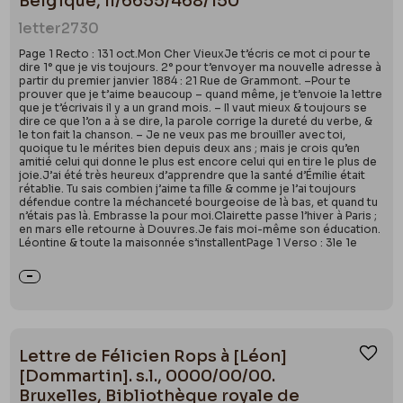
Belgique, II/6655/468/150
letter
2730
Page 1 Recto : 131 oct.Mon Cher VieuxJe t’écris ce mot ci pour te
dire 1° que je vis toujours. 2° pour t’envoyer ma nouvelle adresse à
partir du premier janvier 1884 : 21 Rue de Grammont. –Pour te
prouver que je t’aime beaucoup – quand même, je t’envoie la lettre
que je t’écrivais il y a un grand mois. – Il vaut mieux & toujours se
dire ce que l’on a à se dire, la parole corrige la dureté du verbe, &
le ton fait la chanson. – Je ne veux pas me brouiller avec toi,
quoique tu le mérites bien depuis deux ans ; mais je crois qu’en
amitié celui qui donne le plus est encore celui qui en tire le plus de
joie.J’ai été très heureux d’apprendre que la santé d’Émilie était
rétablie. Tu sais combien j’aime ta fille & comme je l’ai toujours
défendue contre la méchanceté bourgeoise de là bas, et quand tu
n’étais pas là. Embrasse la pour moi.Clairette passe l’hiver à Paris ;
en mars elle retourne à Douvres.Je fais moi-même son éducation.
Léontine & toute la maisonnée s’installentPage 1 Verso : 3le 1e
Lettre de Félicien Rops à [Léon]
Ajou
[Dommartin]. s.l., 0000/00/00.
Bruxelles, Bibliothèque royale de