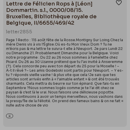
Lettre de Félicien Rops à [Léon]
Ajou
Dommartin. s.l., 0000/08/15.
Bruxelles, Bibliothèque royale de
Belgique, II/6655/469/42
letter
2855
Page 1 Recto : 115 août fête de la Rosse.Montigny Sur Loing.Chez la
mère Denis vis à vis l’Église.Où es-tu Mon Vieux Dom ? Tu ne
m’écris pas & ma lettre te suivra-t elle à Nieuport. Je pars Lundi 22
ou Dimanche 21. Probablement Dimanche pour la Belgique. Voici
notre programme : Du 22 au 26 nous sommes à Famelette chez
Picard. Du 26 au 30 Uzanne prétend que tu l’as invité à Anseremme
(?). Cela concorde peu avec ton départ du 25 pour la Moselle ! –
A-t il rêvé ?– Les amis Godebski sont partis pour Nieuport. – Y es-
tu ? réponds vieille vache ! & plus vite que cela !Je sais que tes
articles sont arrivés enfin à « l’aimable enfant » & ont été trouvés
charmants. Cela mettra du beurre sur ton épinard. Que fais-tu en
Septembre ?Nous sommes logés comme je te l’ai dit chez ce
paysan & c’est là le vrai. Nous faisons une délicieuse popotte.
Nous continuons à avoir un temps merveilleux, nous vachons dans
la presqu’île de la Félicité. On prend des fameux bains & on ne fait «
nulle autre chose de vio