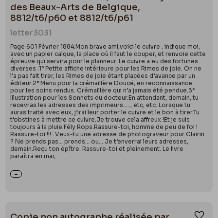
des Beaux-Arts de Belgique,
8812/t6/p60 et 8812/t6/p61
letter
3031
Page 601 Février 1884.Mon brave ami,voici le cuivre ; indique moi,
avec un papier calque, la place où il faut le couper, et renvoie cette
épreuve qui servira pour le planneur. Le cuivre a eu des fortunes
diverses :1° Petite affiche intérieure pour les Rimes de joie. On ne
l’a pas fait tirer, les Rimes de joie étant placées d’avance par un
éditeur.2° Menu pour la crémaillère Doucé, en reconnaissance
pour les soins rendus. Crémaillère qui n’a jamais été pendue.3°
Illustration pour les Sonnets du docteur.En attendant, demain, tu
recevras les adresses des imprimeurs….., etc, etc. Lorsque tu
auras traité avec eux, j’irai leur porter le cuivre et le bon à tirer.Tu
t’obstines à mettre ce cuivre.Je trouve cela affreux !Et je suis
toujours à la pluie.Fély Rops.Rassure-toi, homme de peu de foi !
Rassure-toi !!!...Veux-tu une adresse de photograveur pour Clairin
? Ne prends pas… prends… ou… Je t’enverrai leurs adresses,
demain.Reçu ton épître. Rassure-toi et pleinement. Le livre
paraîtra en mai,
Copie non autographe réalisée par