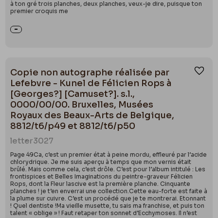
à ton gré trois planches, deux planches, veux-je dire, puisque ton
premier croquis me
Copie non autographe réalisée par
Ajou
Lefebvre - Kunel de Félicien Rops à
[Georges?] [Camuset?]. s.l.,
0000/00/00. Bruxelles, Musées
Royaux des Beaux-Arts de Belgique,
8812/t6/p49 et 8812/t6/p50
letter
3027
Page 49Ca, c’est un premier état à peine mordu, effleuré par l’acide
chlorydrique. Je me suis aperçu à temps que mon vernis était
brûlé. Mais comme cela, c’est drôle. C’est pour l’album intitulé : Les
frontispices et Belles Imaginations du peintre-graveur Félicien
Rops, dont la Fleur lascive est la première planche. Cinquante
planches ! je t’en enverrai une collection.Cette eau-forte est faite à
la plume sur cuivre. C’est un procédé que je te montrerai. Etonnant
! Quel dentiste !Ma vieille musette, tu sais ma franchise, et puis ton
talent « oblige » ! Faut retaper ton sonnet d’Ecchymoses. Il n’est