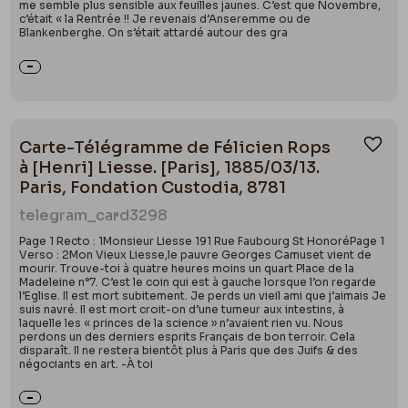
me semble plus sensible aux feuilles jaunes. C’est que Novembre,
c’était « la Rentrée !! Je revenais d’Anseremme ou de
Blankenberghe. On s’était attardé autour des gra
Carte-Télégramme de Félicien Rops
Ajou
à [Henri] Liesse. [Paris], 1885/03/13.
Paris, Fondation Custodia, 8781
telegram_card
3298
Page 1 Recto : 1Monsieur Liesse 191 Rue Faubourg St HonoréPage 1
Verso : 2Mon Vieux Liesse,le pauvre Georges Camuset vient de
mourir. Trouve-toi à quatre heures moins un quart Place de la
Madeleine n°7. C’est le coin qui est à gauche lorsque l’on regarde
l’Eglise. Il est mort subitement. Je perds un vieil ami que j’aimais Je
suis navré. Il est mort croit-on d’une tumeur aux intestins, à
laquelle les « princes de la science » n’avaient rien vu. Nous
perdons un des derniers esprits Français de bon terroir. Cela
disparaît. Il ne restera bientôt plus à Paris que des Juifs & des
négociants en art. -À toi