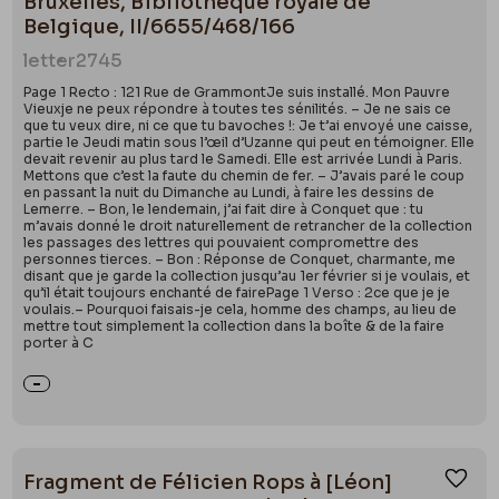
Bruxelles, Bibliothèque royale de
Belgique, II/6655/468/166
letter
2745
Page 1 Recto : 121 Rue de GrammontJe suis installé. Mon Pauvre
Vieuxje ne peux répondre à toutes tes sénilités. – Je ne sais ce
que tu veux dire, ni ce que tu bavoches !: Je t’ai envoyé une caisse,
partie le Jeudi matin sous l’œil d’Uzanne qui peut en témoigner. Elle
devait revenir au plus tard le Samedi. Elle est arrivée Lundi à Paris.
Mettons que c’est la faute du chemin de fer. – J’avais paré le coup
en passant la nuit du Dimanche au Lundi, à faire les dessins de
Lemerre. – Bon, le lendemain, j’ai fait dire à Conquet que : tu
m’avais donné le droit naturellement de retrancher de la collection
les passages des lettres qui pouvaient compromettre des
personnes tierces. – Bon : Réponse de Conquet, charmante, me
disant que je garde la collection jusqu’au 1er février si je voulais, et
qu’il était toujours enchanté de fairePage 1 Verso : 2ce que je je
voulais.– Pourquoi faisais-je cela, homme des champs, au lieu de
mettre tout simplement la collection dans la boîte & de la faire
porter à C
Fragment de Félicien Rops à [Léon]
Ajou