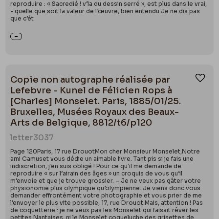
reproduire : « Sacredié ! v’la du dessin serré », est plus dans le vrai,
- quelle que soit la valeur de l’œuvre, bien entendu.Je ne dis pas
que c’ét
Copie non autographe réalisée par
Ajou
Lefebvre - Kunel de Félicien Rops à
[Charles] Monselet. Paris, 1885/01/25.
Bruxelles, Musées Royaux des Beaux-
Arts de Belgique, 8812/t6/p120
letter
3037
Page 120Paris, 17 rue DrouotMon cher Monsieur Monselet,Notre
ami Camuset vous dédie un aimable livre. Tant pis si je fais une
indiscrétion, j’en suis obligé ! Pour ce qu’il me demande de
reproduire « sur l’airain des âges » un croquis de vous qu’il
m’envoie et que je trouve grossier. – Je ne veux pas gâter votre
physionomie plus olympique qu’olympienne. Je viens donc vous
demander effrontément votre photographie et vous prier de me
l’envoyer le plus vite possible, 17, rue Drouot.Mais, attention ! Pas
de coquetterie : je ne veux pas les Monselet qui faisait rêver les
petites Nantaises, ni le Monselet coqueluche des grisettes de