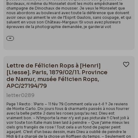
Bordeaux, ni même du Monselet dont les mots empêchaient le
champagne de Dinochaux de mousser. Je veux le Monselet que
nous abordons au boulevard avec toute la déférence que doivent
avoir ceux qui aiment le vin de l’Esprit Gaulois, sans coupage, et qui
saluent en vous son Château-Margaux !Si vous avez plusieurs
épreuves de la photographie demandée, je garderai vot
Lettre de Félicien Rops à [Henri]
Ajou
[Liesse]. Paris, 1879/02/11. Province
de Namur, musée Félicien Rops,
APC/27194/79
letter
0289
Page 1 Recto : 1Paris – 11 fév 79.Comment cela va-t-il ? Je reviens
de Monte Carlo. Dix jours fous & charmants passés à nous fourrer
avec la belle petite J dans les roses jusqu’au nez. Dieu est
vraiment bon. – N’importe la mer n’y est pas picturale !! C’est joli à
voir toute ton Italie mais bien laid à peindre – Que j’aime mieux les
ciels gris frangés de rose ! Tout cela a un fond de papier peint
agaçant. C’est d’un beau dessin, mais Dieu a oublié de peindre le
Midi & il a chargé de la chose un Roffiaen du temps. – Seulement on