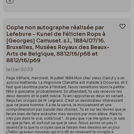
Copie non autographe réalisée par
Ajou
Lefebvre - Kunel de Félicien Rops à
[Georges] Camuset. s.l., 1884/07/16.
Bruxelles, Musées Royaux des Beaux-
Arts de Belgique, 8812/t6/p68 et
8812/t6/p69
letter
3033
Page 68Paris, mercredi, 16 juillet 1884.Mon cher vieux Cam,Il y a un
accroc inattendu. La mignonne Clairette est malade à Douvres, et il
faut que Léontine parte à l’instant. Nous remettons donc la petite
fête à quinzaine, probablement. En attendant, tu vas recevoir les
deux dessins et le petit cuivre. Tu en rapporteras deux en venant…
Reçu tes croquis de M. Legrand. C’est un dessinateur intéressant
que ce jeune homme. Il a de la verve, le mouvement et une
compréhension pas banale des choses…Tu as sur les lèvres que je
ferais bien de faire exécuter mes dessins par mon élève. Mais tu
n’es pas dans le vrai, voilà tout !…Si peu que « je me gobe », je sais
ce que je fais, et surtout ce que je veux. Nous avons un peu ri
quand j’ai lu que tu croyais que je faisais mes dessins en un jour.
L’hélio-graveur nouveau qui m’a dit en recevant le croquis à