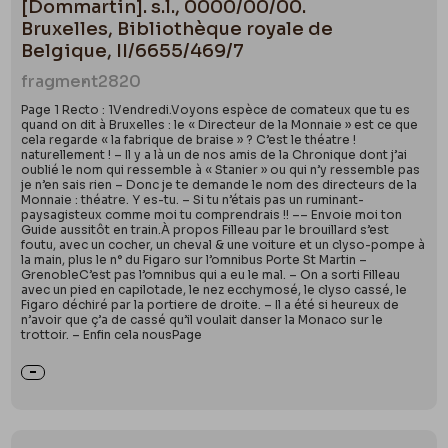
[Dommartin]. s.l., 0000/00/00.
Bruxelles, Bibliothèque royale de
Belgique, II/6655/469/7
fragment
2820
Page 1 Recto : 1Vendredi.Voyons espèce de comateux que tu es
quand on dit à Bruxelles : le « Directeur de la Monnaie » est ce que
cela regarde « la fabrique de braise » ? C’est le théatre !
naturellement ! – Il y a là un de nos amis de la Chronique dont j’ai
oublié le nom qui ressemble à « Stanier » ou qui n’y ressemble pas
je n’en sais rien – Donc je te demande le nom des directeurs de la
Monnaie : théatre. Y es-tu. – Si tu n’étais pas un ruminant-
paysagisteux comme moi tu comprendrais !! –– Envoie moi ton
Guide aussitôt en train.À propos Filleau par le brouillard s’est
foutu, avec un cocher, un cheval & une voiture et un clyso-pompe à
la main, plus le n° du Figaro sur l’omnibus Porte St Martin –
GrenobleC’est pas l’omnibus qui a eu le mal. – On a sorti Filleau
avec un pied en capilotade, le nez ecchymosé, le clyso cassé, le
Figaro déchiré par la portiere de droite. – Il a été si heureux de
n’avoir que ç’a de cassé qu’il voulait danser la Monaco sur le
trottoir. – Enfin cela nousPage