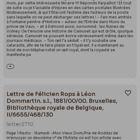
mois, par cette intéressante libraire !!!! Réponds Parpaillot ! Et tout
de suite ou je t’accable d’injures en des cartes postales illustrées
libidineusement, & qui t’ôteront l’estime des facteurs de la poste
sans laquelle on ne peut décharger ses lettres ! – Fais mes amitiés
à Fontaine peintre d’Histoire – auteur de l’Entrée dans Mons du
prince de Vaux, – et à Edmond aussi, surnommé : les Ruines de
Volney !Je t’envoie une histoire de Camuset qui est drôle, quoique
sérieuse. Camuset ne pouvant écrire sérieusement même dans les
journaux médicaux. – Ton œil l’a séduit – il t’y souhaite une
cataracte, afin de te faire plaisir en t’opérant. Il a maintenant au
bout de son blépharostat un œil royal, dont la royauté se
manifeste pa
Lettre de Félicien Rops à Léon
Ajou
Dommartin. s.l., 1881/00/00. Bruxelles,
Bibliothèque royale de Belgique,
II/6655/468/130
letter
2710
Page 1 Recto : 1Samedi –Mon Vieux Dom,Prie de Roddaz de
m’envoyer un deuxième n° de l’Artiste où est ton article avec