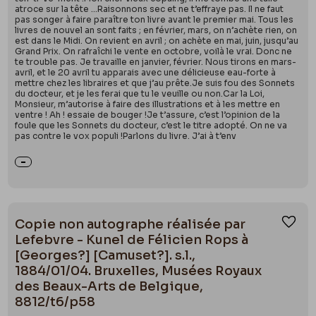
atroce sur la tête …Raisonnons sec et ne t’effraye pas. Il ne faut
pas songer à faire paraître ton livre avant le premier mai. Tous les
livres de nouvel an sont faits ; en février, mars, on n’achète rien, on
est dans le Midi. On revient en avril ; on achète en mai, juin, jusqu’au
Grand Prix. On rafraîchi le vente en octobre, voilà le vrai. Donc ne
te trouble pas. Je travaille en janvier, février. Nous tirons en mars-
avril, et le 20 avril tu apparais avec une délicieuse eau-forte à
mettre chez les libraires et que j’au prête.Je suis fou des Sonnets
du docteur, et je les ferai que tu le veuille ou non.Car la Loi,
Monsieur, m’autorise à faire des illustrations et à les mettre en
ventre ! Ah ! essaie de bouger !Je t’assure, c’est l’opinion de la
foule que les Sonnets du docteur, c’est le titre adopté. On ne va
pas contre le vox populi !Parlons du livre. J’ai à t’env
Copie non autographe réalisée par
Ajou
Lefebvre - Kunel de Félicien Rops à
[Georges?] [Camuset?]. s.l.,
1884/01/04. Bruxelles, Musées Royaux
des Beaux-Arts de Belgique,
8812/t6/p58