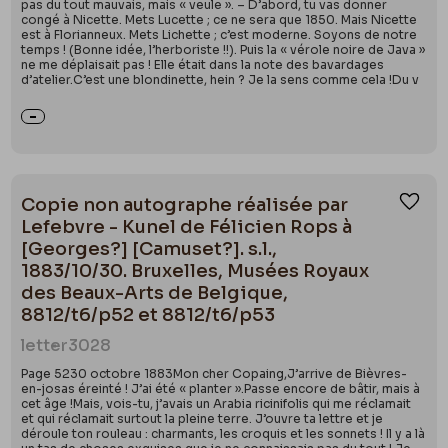
pas du tout mauvais, mais « veule ». – D’abord, tu vas donner
congé à Nicette. Mets Lucette ; ce ne sera que 1850. Mais Nicette
est à Florianneux. Mets Lichette ; c’est moderne. Soyons de notre
temps ! (Bonne idée, l’herboriste !!). Puis la « vérole noire de Java »
ne me déplaisait pas ! Elle était dans la note des bavardages
d’atelier.C’est une blondinette, hein ? Je la sens comme cela !Du v
Copie non autographe réalisée par
Ajou
Lefebvre - Kunel de Félicien Rops à
[Georges?] [Camuset?]. s.l.,
1883/10/30. Bruxelles, Musées Royaux
des Beaux-Arts de Belgique,
8812/t6/p52 et 8812/t6/p53
letter
3028
Page 5230 octobre 1883Mon cher Copaing,J’arrive de Bièvres-
en-josas éreinté ! J’ai été « planter ».Passe encore de bâtir, mais à
cet âge !Mais, vois-tu, j’avais un Arabia ricinifolis qui me réclamait
et qui réclamait surtout la pleine terre. J’ouvre ta lettre et je
déroule ton rouleau : charmants, les croquis et les sonnets ! Il y a là