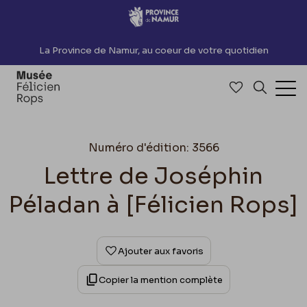
Accèder directement au contenu
La Province de Namur, au coeur de votre quotidien
Accéder à me
Recherch
Ouv
Numéro d'édition: 3566
Lettre de Joséphin
Péladan à [Félicien Rops]
Ajouter aux favoris
Copier la mention complète