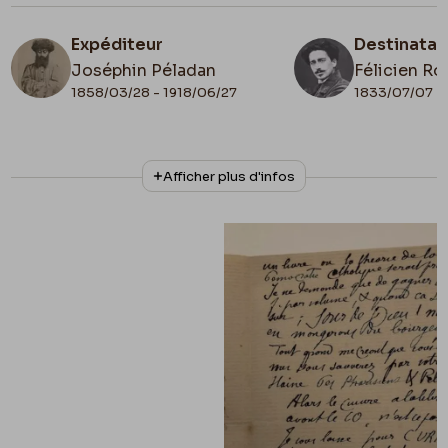
Expéditeur
Destinatai
Joséphin Péladan
Félicien Ro
1858/03/28 - 1918/06/27
1833/07/07 -
N° d'inventaire
Collationnage
Afficher plus d'infos
AS 008
Autographe
Lieu de conservation
Bruxelles, Atelier symboliste