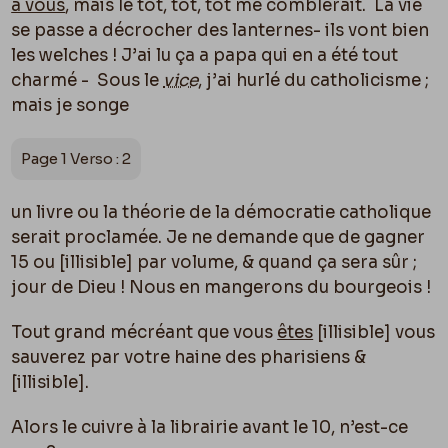
à vous
, mais le tôt, tôt, tôt me comblerait. La vie
se passe a décrocher des lanternes- ils vont bien
les welches ! J’ai lu ça a papa qui en a été tout
charmé - Sous le
vice
, j’ai hurlé du catholicisme ;
mais je songe
Page 1 Verso : 2
un livre ou la théorie de la démocratie catholique
serait proclamée. Je ne demande que de gagner
15 ou [illisible] par volume, & quand ça sera sûr ;
jour de Dieu ! Nous en mangerons du bourgeois !
Tout grand mécréant que vous
êtes
[illisible] vous
sauverez par votre haine des pharisiens &
[illisible].
Alors le cuivre à la librairie avant le 10, n’est-ce