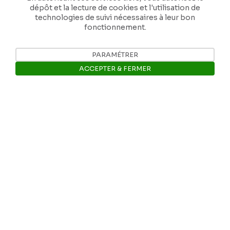
dépôt et la lecture de cookies et l'utilisation de
Nos coordonnées
technologies de suivi nécessaires à leur bon
fonctionnement.
Tél: +32 81 77 67 55
PARAMÉTRER
ACCEPTER & FERMER
E-mail: info@museerops.be
Ouvrir la barre de gestion des 
Instagram
Facebook
Ropslettres
Le site web du musée
Les collections du musée