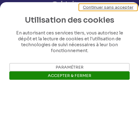
Continuer sans accepter
Utilisation des cookies
En autorisant ces services tiers, vous autorisez le
dépôt et la lecture de cookies et l'utilisation de
technologies de suivi nécessaires à leur bon
fonctionnement.
Nos coordonnées
PARAMÉTRER
ACCEPTER & FERMER
Tél: +32 81 77 67 55
Ouvrir la barre de gestion des 
E-mail: info@museerops.be
Instagram
Facebook