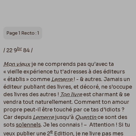
Page 1 Recto : 1
br
/ 22 9
84 /
Mon vieux
je ne comprends pas qu’avec ta
« vieille expérience tu t’adresses à des éditeurs
« établis » comme
Lemerre
! - & autres. Jamais un
éditeur publiant des livres, et décoré, ne s’occupe
des livres des autres !
Ton livre
est charmant & se
vendra tout naturellement. Comment ton amour
propre peut-il être touché par ce tas d’idiots ?
Car depuis
Lemerre
jusqu’à
Quentin
ce sont des
sots
solennels
. Je les connais ! – Attention ! Si tu
e
veux publier une 2
Edition, je ne livre pas mes