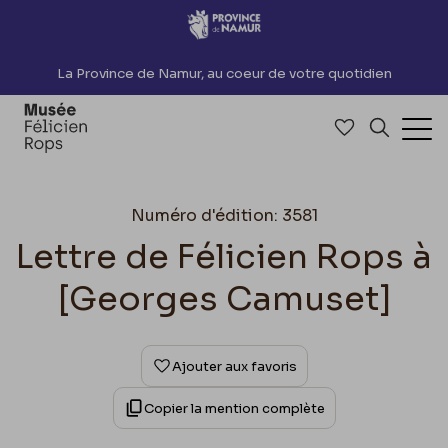
Accèder directement au contenu
La Province de Namur, au coeur de votre quotidien
Accéder à me
Recherch
Ouv
Numéro d'édition: 3581
Lettre de Félicien Rops à
[Georges Camuset]
Ajouter aux favoris
Copier la mention complète