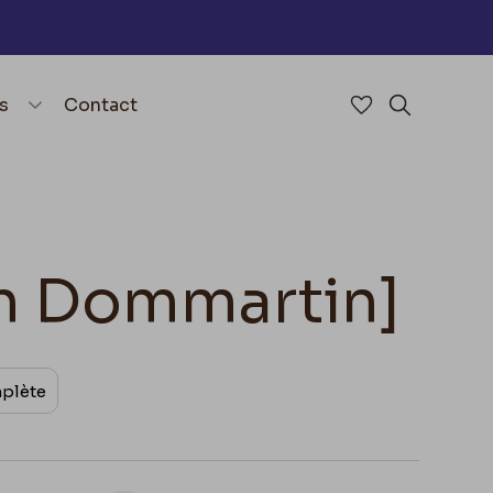
nu
menu.open_menu
s
Contact
Accéder à mes 
Rechercher
on Dommartin]
mplète