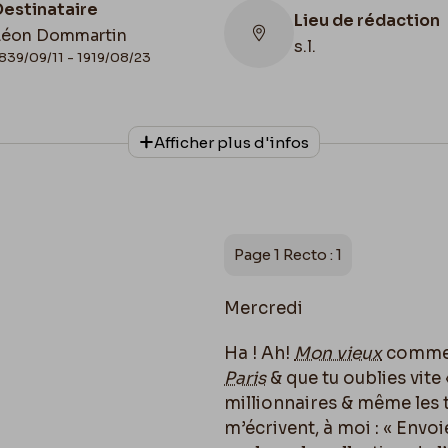
Destinataire
Lieu de rédaction
Léon Dommartin
s.l.
839/09/11 - 1919/08/23
Collationnage
Afficher plus d'infos
Autographe
Page 1 Recto : 1
Mercredi
Ha ! Ah!
Mon vieux
comme 
Paris
& que tu oublies vite 
millionnaires & même les
m’écrivent, à moi : « Envo