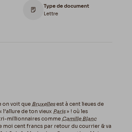
Type de document
Lettre
Lieu de conservation
Belgique, Bruxelles, Bibliothèque royale
de Belgique, Cabinet des Manuscrits
on voit que
Bruxelles
est à cent lieues de
« l’allure de ton vieux
Paris
» ! o
ù
les
 tri-millionnaires comme
Camille Blanc
ie moi cent francs par retour du courrier & va