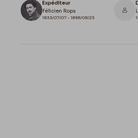
Expéditeur
Félicien Rops
1833/07/07 - 1898/08/23
1
N° d'inventaire
II/6655/468/157