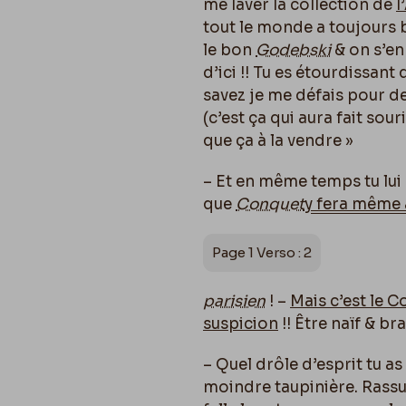
me laver la collection de
l
tout le monde a toujours 
le bon
Godebski
& on s’en
d’ici !! Tu es étourdissant 
savez je me défais pour d
(c’est ça qui aura fait sour
que ça à la vendre »
– Et en même temps tu lui 
que
Conquet
y fera même 
Page 1 Verso : 2
parisien
! –
Mais c’est le Co
suspicion
!! Être naïf & b
– Quel drôle d’esprit tu as
moindre taupinière. Rass