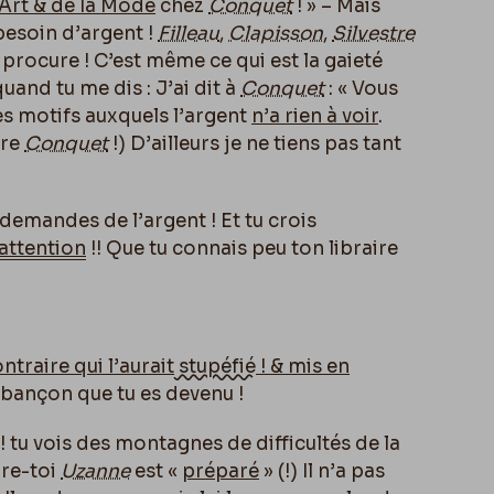
’Art & de la Mode
chez
Conquet
! » – Mais
besoin d’argent !
Filleau
,
Clapisson
,
Silvestre
 procure ! C’est même ce qui est la gaieté
quand tu me dis : J’ai dit à
Conquet
: « Vous
es motifs auxquels l’argent
n’a rien à voir
.
ire
Conquet
!) D’ailleurs je ne tiens pas tant
demandes de l’argent ! Et tu crois
attention
!! Que tu connais peu ton libraire
ntraire qui l’aurait
stupéfié
! & mis en
rabançon que tu es devenu !
 ! tu vois des montagnes de difficultés de la
ure-toi
Uzanne
est «
préparé
» (!) Il n’a pas