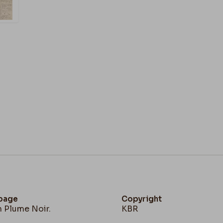
Page 2 Recto : 5
qui est ce qui me donnera
nerfs autrement que pour
mois.
Enfin je ne te conseilles 
qu’
Uzanne
ont faites pou
Si cela t’embêtes, tant pi
charge de revanche. Et je t
de
Conquet
que cette crai
besoin de prendre des mita
pas de faute, il n’y avait &
le dis s’enflamme & te fla
adventure » ce qui te fais 
 page
Copyright
À toi.
n Plume Noir.
KBR