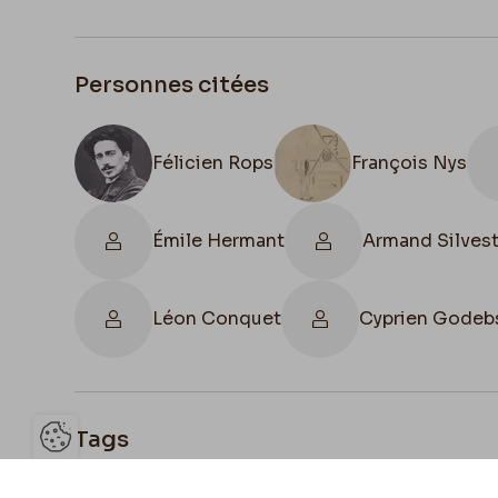
Personnes citées
Félicien Rops
François Nys
Émile Hermant
Armand Silvest
Léon Conquet
Cyprien Godeb
Tags
Ouvrir la barre de gestion des 