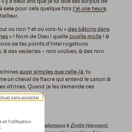
Il y a deux ans que je lui lave ses surplus de
&
cela
pour cela quelque fois
j’ai une heure
,
tailleur.
oui ou non ? et o
ù
vois-tu «
des bâtons dans
nnes
» ! Nom de Dieu ! quelle
couille molle
! &
ations de tes points d’interrogations
ie, & des veuleries – non voulues, & des non
achines
aussi simples que celle-là
, tu
me un cheval de fiacre qui entend le canon &
 les vitrines. Quand je les demande ces
inuer sans accepter
et l'utilisation
iel
à
Uzanne
, à
Taelemans
à
Émile Hermant
,
.