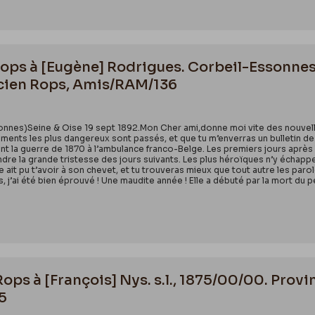
 Rops à [Eugène] Rodrigues. Corbeil-Essonnes
cien Rops, Amis/RAM/136
onnes)Seine & Oise 19 sept 1892.Mon Cher ami,donne moi vite des nouvelle
oments les plus dangereux sont passés, et que tu m’enverras un bulletin de 
t la guerre de 1870 à l’ambulance franco-Belge. Les premiers jours aprè
indre la grande tristesse des jours suivants. Les plus héroïques n’y échappent
ait pu t’avoir à son chevet, et tu trouveras mieux que tout autre les paroles
 j’ai été bien éprouvé ! Une maudite année ! Elle a débuté par la mort du p
Rops à [François] Nys. s.l., 1875/00/00. Pro
5