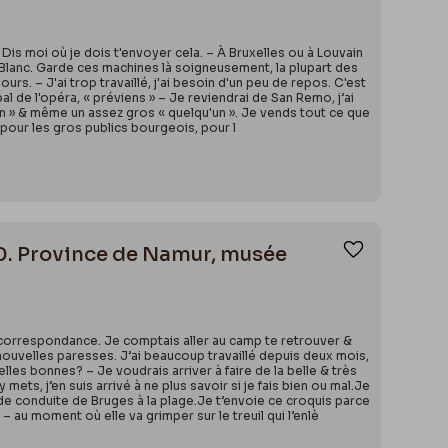
Dis moi où je dois t'envoyer cela. – À Bruxelles ou à Louvain
 Blanc. Garde ces machines là soigneusement, la plupart des
rs. – J'ai trop travaillé, j'ai besoin d'un peu de repos. C'est
bal de l'opéra, « préviens » – Je reviendrai de San Remo, j’ai
'un » & même un assez gros « quelqu'un ». Je vends tout ce que
u pour les gros publics bourgeois, pour l
0. Province de Namur, musée
Ajouter aux
correspondance. Je comptais aller au camp te retrouver &
de nouvelles paresses. J’ai beaucoup travaillé depuis deux mois,
es bonnes? – Je voudrais arriver à faire de la belle & très
ets, j’en suis arrivé à ne plus savoir si je fais bien ou mal.Je
de conduite de Bruges à la plage.Je t’envoie ce croquis parce
– au moment où elle va grimper sur le treuil qui l’enlè