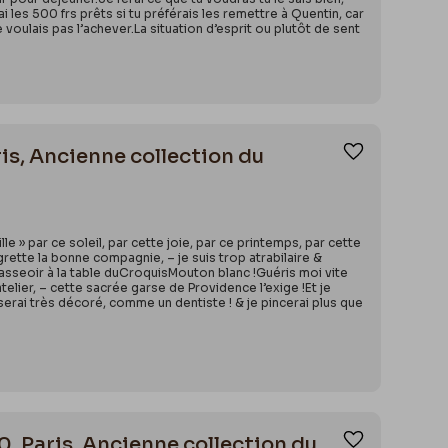
les 500 frs prêts si tu préférais les remettre à Quentin, car
ne voulais pas l’achever.La situation d’esprit ou plutôt de sent
ris, Ancienne collection du
Ajouter aux
lle » par ce soleil, par cette joie, par ce printemps, par cette
tte la bonne compagnie, – je suis trop atrabilaire &
m’asseoir à la table duCroquisMouton blanc !Guéris moi vite
atelier, – cette sacrée garse de Providence l’exige !Et je
e serai très décoré, comme un dentiste ! & je pincerai plus que
0. Paris, Ancienne collection du