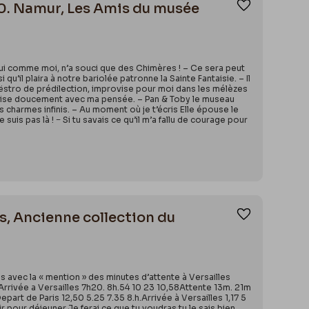
00. Namur, Les Amis du musée
Ajouter aux
ui comme moi, n’a souci que des Chimères ! – Ce sera peut
qu’il plaira à notre bariolée patronne la Sainte Fantaisie. – Il
 maëstro de prédilection, improvise pour moi dans les mélèzes
monise doucement avec ma pensée. – Pan & Toby le museau
 charmes infinis. – Au moment où je t’écris Elle épouse le
is pas là ! − Si tu savais ce qu’il m’a fallu de courage pour
is, Ancienne collection du
Ajouter aux
 avec la « mention » des minutes d’attente à Versailles
rrivée a Versailles 7h20. 8h.54 10 23 10,58Attente 13m. 21m
art de Paris 12,50 5.25 7.35 8.h.Arrivée à Versailles 1,17 5
 pour déjeuner.Je ferai ce que tu voudras tu le sais bien,