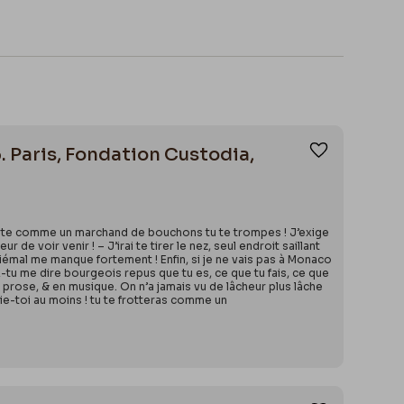
. Paris, Fondation Custodia,
Ajouter aux
ta carte comme un marchand de bouchons tu te trompes ! J’exige
e voir venir ! – J’irai te tirer le nez, seul endroit saillant
 hiémal me manque fortement ! Enfin, si je ne vais pas à Monaco
-tu me dire bourgeois repus que tu es, ce que tu fais, ce que
 prose, & en musique. On n’a jamais vu de lâcheur plus lâche
rie-toi au moins ! tu te frotteras comme un