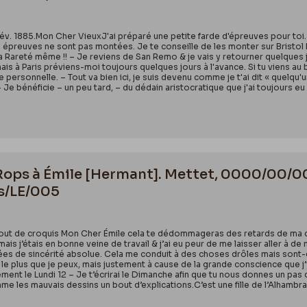
 fév. 1885.Mon Cher VieuxJ'ai préparé une petite farde d'épreuves pour toi. 
es épreuves ne sont pas montées. Je te conseille de les monter sur Bristol
la Rareté même !! – Je reviens de San Remo & je vais y retourner quelques jou
enais à Paris préviens-moi toujours quelques jours à l'avance. Si tu viens au 
 personnelle. – Tout va bien ici, je suis devenu comme je t'ai dit « quelqu
 – Je bénéficie – un peu tard, – du dédain aristocratique que j'ai toujours e
n Rops à Émile [Hermant]. Mettet, 0000/00/0
is/LE/005
 bout de croquis Mon Cher Émile cela te dédommageras des retards de ma 
 mais j’étais en bonne veine de travail & j’ai eu peur de me laisser aller à 
 de sincérité absolue. Cela me conduit à des choses drôles mais sont-ell
 le plus que je peux, mais justement à cause de la grande conscience que j’y m
ent le Lundi 12 – Je t’écrirai le Dimanche afin que tu nous donnes un pas 
me les mauvais dessins un bout d’explications.C’est une fille de l’Alhambra 