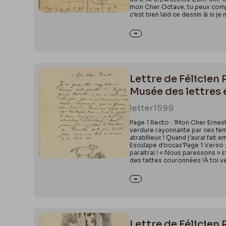
mon Cher Octave, tu peux compte
c’est bien laid ce dessin & si je
Lettre de Félicien 
Musée des lettres 
letter
1599
Page 1 Recto : 1Mon Cher ErnestJe
verdure rayonnante par ces fem
atrabilieux ! Quand j’aurai fait
Esculape d’occas’Page 1 Verso : 
paraitrai ! « Nous paressons » s
des tettes couronnées !À toi ve
Lettre de Félicien 