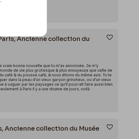
.
Paris, Ancienne collection du
Ajouter aux
t une vraie bonne nouvelle que tu m’as annoncée. Je m’y
s au monde de vie plus grotesque & plus ennuyeuse que celle de
 du café & du pousse café, & nous étions du même avis. Tu te
laquer dans la peau d’un vieux garçon grincheux, ou d’un vieux
e à vaguer par les paysages ce qu’il pourrait faire aussi bien
ement à Paris il y a une dizaine de jours, voilà
is, Ancienne collection du Musée
Ajouter aux