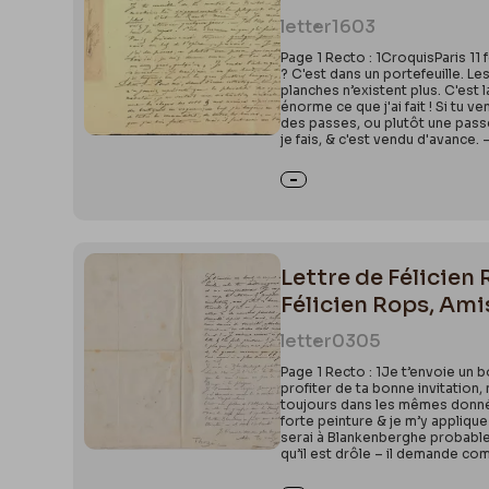
letter
1603
Page 1 Recto : 1CroquisParis 11
? C'est dans un portefeuille. L
planches n’existent plus. C'est 
énorme ce que j'ai fait ! Si tu v
des passes, ou plutôt une passe
je fais, & c'est vendu d'avance.
Lettre de Félicie
Félicien Rops, Am
letter
0305
Page 1 Recto : 1Je t’envoie un
profiter de ta bonne invitation,
toujours dans les mêmes données
forte peinture & je m’y applique
serai à Blankenberghe probablem
qu’il est drôle – il demande com