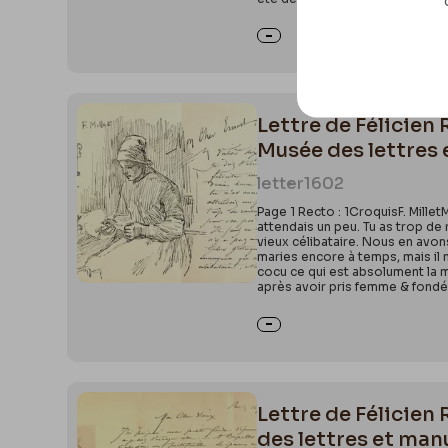
Lettre de Félicien
Musée des lettres 
letter
1602
Page 1 Recto : 1CroquisF. Millet
attendais un peu. Tu as trop de 
vieux célibataire. Nous en avon
maries encore à temps, mais il n
cocu ce qui est absolument la mê
après avoir pris femme & fondé 
Lettre de Félicien
des lettres et man