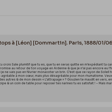
 Rops à [Léon] [Dommartin]. Paris, 1888/01/06
Si tu crois Sale plumitif que tu es, que tu en seras quitte en m’expédiant 
romise au retour de ton voyage en Ardenne & que je n’ai pas encore eu l’heur d
si je ne vais pas en février monacoter un brin. C’est que ce rayon de Soleil
 plus agréable à mon cœur, mais plus désagréable pour mon rhumatisme. Veux
, des autres & de mon dessin « L’attrapage » ? Gouzien te maudit en vers, en
ipe & un coin de table pour reposer tes narines tu es satisfait ! – Mais ma