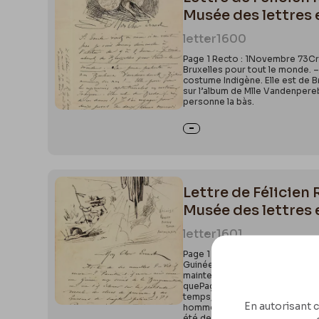
Musée des lettres 
letter
1600
Page 1 Recto : 1Novembre 73Croq
Bruxelles pour tout le monde. 
costume Indigène. Elle est de B
sur l’album de Mlle Vandenperebo
personne la bàs.
Lettre de Félicien
Musée des lettres 
letter
1601
Page 1 Recto : 1CroquisNicaise
Guinée aux soirées de la Bourgu
maintenant : – ô triste retour d
quePage 1 Verso : 2Constant du C
temps, toujours ! – elle appuyai
En autorisant c
homme & j’y suis préparé ! –Je t
été depuis Blanken