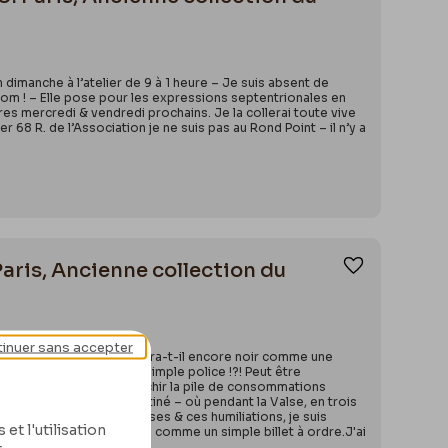
Ajouter aux
imanche à l’atelier de 9 à 1 heure – Je suis absent de
om ! – Elle pose pour les expressions septentrionales en
es mercredi & vendredi prochains. Je la collerai toute vive
68 R. de l’Association je ne suis pas au Rond Point – il n’y a
Paris, Ancienne collection du
Ajouter aux
inuer sans accepter
– Vit-il encore ? Paraitra-t-il encore noir comme une
ince & des huissiers de simple police !?! Peut être
 » supporte-t ellesans blanchir la pile de consommations
e graisseuse ce revers satiné – où pendant la Valse, en trois
t ? écris-moi ces tristesses & ces humiliations, je suis
et l'utilisation
 ce monde, je l’endosserai comme un simple billet à ordre.J'ai