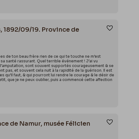
, 1892/09/19. Province de
Ajouter aux
s de ton beau frère rien de ce qui te touche ne m’est
sa santé rassurant. Quel terrible événement ! J’ai vu
s l’amputation, sont souvent supportés courageusement & se
 pas, et souvent cela nuit à la rapidité de la guérison. Il est
 qu’il faut, & qui pourront lui rendre le courage & le désir de
etit, que je ne peux oublier, puis a commencé cette affection
vince de Namur, musée Félicien
Ajouter aux