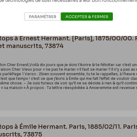
de technologies de suivi nécessaires à leur bon fonctionnement
PARAMÉTRER
ACCEPTER & FERMER
 Rops à Ernest Hermant. [Paris], 1875/00/00. 
et manuscrits, 73874
Mon Cher Ernest,Voilà dix jours que je dois t’écrire & te féliciter car c’es
raison Cher Vieux pour « ne pas te marier » Il faut se marier !! Il n’y a pa
s parléPage 1 Verso : 2bien souvent ensemble, tu te le rappelles, à l’heure
’est que temps ! c’est ce que j’écris à Émile qui me fait l’effet de vouloir c
me chose. – Je suis furieux de voir qu’il ne se décide à rien & qu’il continu
« sa maison ».À propos : Ta lettre réexpédiée à Anseremme est revenue seul
 Rops à Émile Hermant. Paris, 1885/02/11. Par
uscrits, 73875