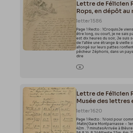
Lettre de Félicien
Rops, en dépôt au
letter
1586
Page 1 Recto : 1CroquisJe vien
être long, ou court, je ne sais p
est dix heures du soir, Je suis 
de l’allée une étrange & vieil
allongé sur leurs pattes ronfle
pêcheur Zéphoris, dans un paysag
dire
Lettre de Félicien 
Musée des lettres 
letter
1620
Page 1 Recto : 1Voici pour com
:Matin(Gare Montparnasse – 1er
42m . 7 minutesArrivée à Bièvre
56 8.14. 8.24Attente 23m. 6m. 13