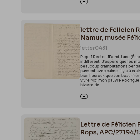
lettre de Félicien
Namur, musée Féli
letter
0431
Page 1 Recto : 1Demi-Lune (Éss
indifférent. J’espère que les m
beaucoup d’amputations pendan
passent avec calme. Il y a à cra
bien heureux que ton beau-frère 
vivre.Moi mon pauvre Rodrigues,
bizarre de
Lettre de Félicien 
Rops, APC/27194/1