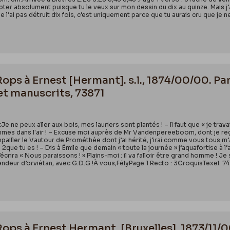
r absolument puisque tu le veux sur mon dessin du dix au quinze. Mais j’ai 
 ne l’ai pas détruit dix fois, c’est uniquement parce que tu aurais cru que je 
Rops à Ernest [Hermant]. s.l., 1874/00/00. Pa
et manuscrits, 73871
 ne peux aller aux bois, mes lauriers sont plantés ! – Il faut que « je travai
mes dans l'air ! – Excuse moi auprès de Mr Vandenpereeboom, dont je regre
 empailler le Vautour de Prométhée dont j’ai hérité, j’irai comme vous tous 
2que tu es ! – Dis à Émile que demain « toute la journée » j’aquafortise à l’
’écrira « Nous paraissons ! » Plains-moi : il va falloir être grand homme ! J
ndeur d’orviétan, avec G.D.G !À vous,FélyPage 1 Recto : 3CroquisTexel. 74
Rops à Ernest Hermant. [Bruxelles], 1873/11/0