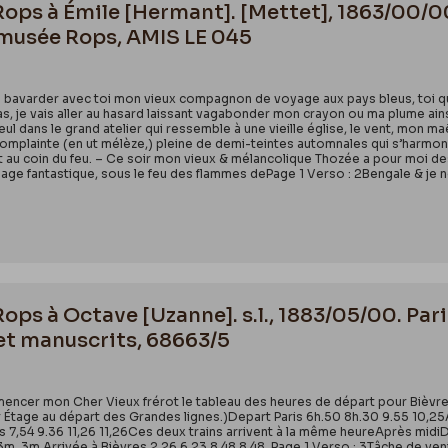
 Rops à Émile [Hermant]. [Mettet], 1863/00/
 musée Rops, AMIS LE 045
s bavarder avec toi mon vieux compagnon de voyage aux pays bleus, toi q
as, je vais aller au hasard laissant vagabonder mon crayon ou ma plume ainsi 
seul dans le grand atelier qui ressemble à une vieille église, le vent, mon
le complainte (en ut mélèze,) pleine de demi-teintes automnales qui s’har
nt au coin du feu. – Ce soir mon vieux & mélancolique Thozée a pour moi des
e fantastique, sous le feu des flammes dePage 1 Verso : 2Bengale & je ne su
Rops à Octave [Uzanne]. s.l., 1883/05/00. Par
et manuscrits, 68663/5
mencer mon Cher Vieux frérot le tableau des heures de départ pour Bièvres
 Étage au départ des Grandes lignes.)Depart Paris 6h.50 8h.30 9.55 10,25A
s 7,54 9.36 11,26 11,26Ces deux trains arrivent à la même heureAprès midiDep
m. 3m.Arrivée à Bièvres 2.26 6.23 8,48 8,48 .Page 1 Verso : 3Tâche de venir