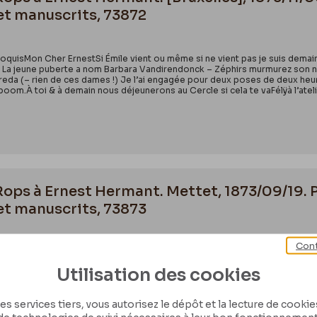
et manuscrits, 73872
uisMon Cher ErnestSi Émile vient ou même si ne vient pas je suis demain d
– La jeune puberte a nom Barbara Vandirendonck – Zéphirs murmurez son n
reda (– rien de ces dames !) Je l’ai engagée pour deux poses de deux heur
om.À toi & à demain nous déjeunerons au Cercle si cela te vaFélÿà l’atelier 
 Rops à Ernest Hermant. Mettet, 1873/09/19. 
et manuscrits, 73873
Cont
 Keyser PINXIT ROMA. ANTWERPEN.Mon Cher ErnestAs-tu de ses nouvelles ? 
emaîtresse, ou ira-t-il échouer sur la platitude dorsale des clercs de prov
Utilisation des cookies
es frusques d’ici bas ! – la manche sur laquelle s’appuyait « son bras rond
afé Riche apporte à Mlle Turlurette !! – Peut être s'étoile-t-il d'une hont
t confiante sa tête blonde en y laissant un nuage poudrederizé ! – Dis Ernes
es services tiers, vous autorisez le dépôt et la lecture de cookies 
e reverrai bientôt le 22 ou le 23 je tomberai chez toi, & s’il est encore de