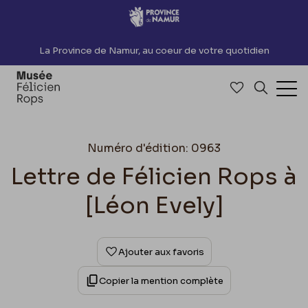
Accèder directement au contenu
La Province de Namur, au coeur de votre quotidien
Accéder à me
Recherch
Ouv
Numéro d'édition: 0963
Lettre de Félicien Rops à
[Léon Evely]
Ajouter aux favoris
Copier la mention complète