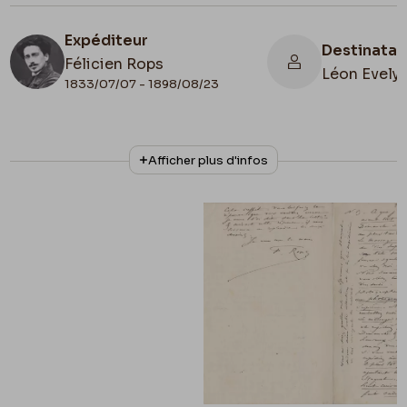
Expéditeur
Destinatai
Félicien Rops
Léon Evely
1833/07/07 - 1898/08/23
N° d'inventaire
Collationnage
Afficher plus d'infos
III/215/10/12
Autographe
Lieu de conservation
Belgique, Bruxelles, Bibliothèque royale de
Belgique, Cabinet des Manuscrits