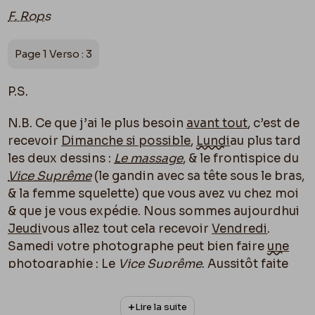
F. Rops
Page 1 Verso : 3
P.S.
N.B. Ce que j’ai le plus besoin
avant tout
, c’est de
recevoir
D
imanche si possible
,
Lundi
au plus tard
les deux dessins :
Le massage
, & le frontispice du
Vice Suprême
(le gandin avec sa tête sous le bras,
& la femme squelette) que vous avez vu chez moi
& que je vous expédie. Nous sommes aujourdhui
Jeudi
vous allez tout cela recevoir
Vendredi
.
Samedi votre photographe peut bien faire
une
photographie
: Le
Vice Suprême
. Aussitôt faite
emballez moi les deux dessins
Le
massage
& le
Vice Suprême
et expédiez, je recevrai cela
Lire la suite