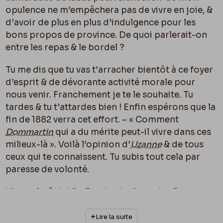
opulence ne m’empêchera pas de vivre en joie, &
d’avoir de plus en plus d’indulgence pour les
bons propos de province. De quoi parlerait-on
entre les repas & le bordel ?
Tu me dis que tu vas t’arracher bientôt à ce foyer
d’esprit & de dévorante activité morale pour
nous venir. Franchement je te le souhaite. Tu
tardes & tu t’attardes bien ! Enfin espérons que la
fin de 1882 verra cet effort. – « Comment
Dommartin
qui a du mérite peut-il vivre dans ces
milieux-là ». Voilà l’opinion d’
Uzanne
& de tous
ceux qui te connaissent. Tu subis tout cela par
paresse de volonté.
Viens plutôt ici fin Janvier. La feste des Roys » a
été remise parce que nous avons été entrainés à
fester l’an neuf avec
Filleau
Clapisson
&c &c. Il y a
Lire la suite