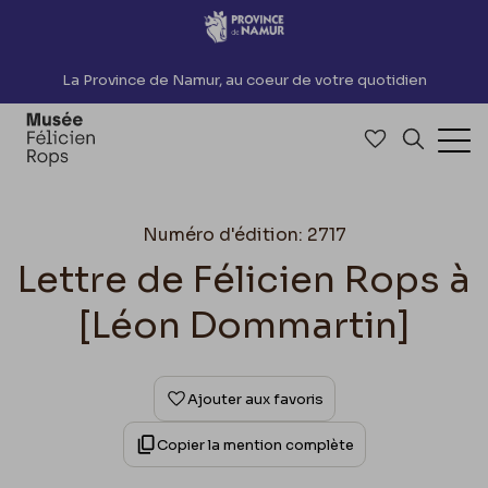
Accèder directement au contenu
La Province de Namur, au coeur de votre quotidien
Accéder à me
Recherch
Ouv
Numéro d'édition: 2717
Lettre de Félicien Rops à
[Léon Dommartin]
Ajouter aux favoris
Copier la mention complète