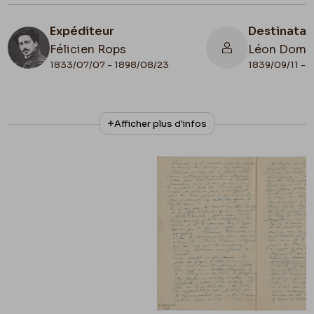
Expéditeur
Destinatai
Félicien Rops
Léon Domm
1833/07/07 - 1898/08/23
1839/09/11 - 
N° d'inventaire
Collationnage
Afficher plus d'infos
II/6655/468/137
Autographe
Date de fin
1882/01/09
Lieu de conservation
Belgique, Bruxelles, Bibliothèque royale de
Belgique, Cabinet des Manuscrits