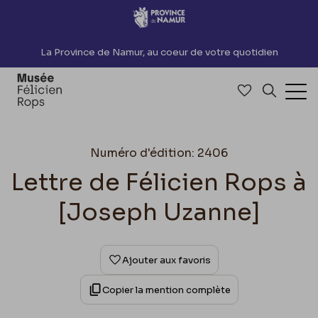
Accèder directement au contenu
La Province de Namur, au coeur de votre quotidien
Accéder à me
Recherch
Ouv
Numéro d'édition: 2406
Lettre de Félicien Rops à
[Joseph Uzanne]
Ajouter aux favoris
Copier la mention complète