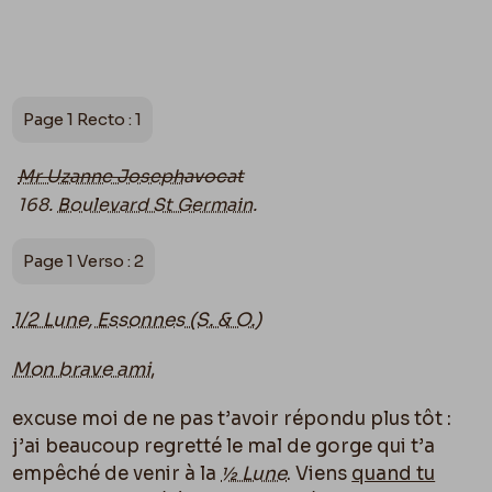
Page 1 Recto : 1
Mr Uzanne Joseph
avocat
168.
Boulevard St Germain
.
Page 1 Verso : 2
1/2 Lune, Essonnes (S. & O.)
Mon brave ami
,
excuse moi de ne pas t’avoir répondu plus tôt :
j’ai beaucoup regretté le mal de gorge qui t’a
empêché de venir à la
½ Lune
. Viens
quand tu