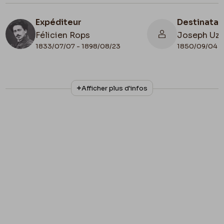
Expéditeur
Destinatai
Félicien Rops
Joseph Uz
1833/07/07 - 1898/08/23
1850/09/04 -
N° d'inventaire
Afficher plus d'infos
MRBAB/AACB/009582
Collationnage
Date de fin
Autographe
1892/07/04
Lieu de conservation
Belgique, Bruxelles, Musées Royaux des
Beaux-Arts de Belgique, Archives de l'Art
Contemporain
Apostille
Rops