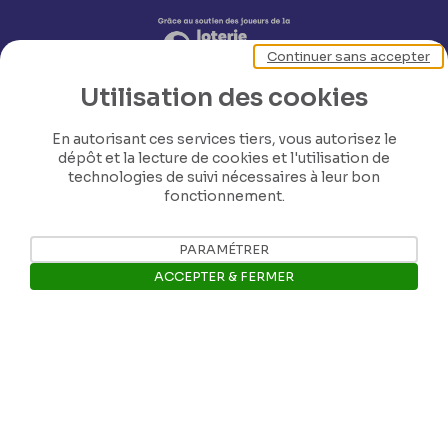
Continuer sans accepter
Utilisation des cookies
En autorisant ces services tiers, vous autorisez le
dépôt et la lecture de cookies et l'utilisation de
technologies de suivi nécessaires à leur bon
fonctionnement.
Nos coordonnées
PARAMÉTRER
ACCEPTER & FERMER
Tél: +32 81 77 67 55
Ouvrir la barre de gestion des 
E-mail: info@museerops.be
Instagram