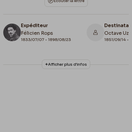
Écouter la lettre
Expéditeur
Destinatai
Félicien Rops
Octave Uza
1833/07/07 - 1898/08/23
1851/09/14 - 
N° d'inventaire
Collationnage
Afficher plus d'infos
232bis/584
Autographe
Date de fin
1883/07/22
Lieu de conservation
Belgique, Province de Namur, musée Félicien
Rops
Illustration
Lettre illustrée