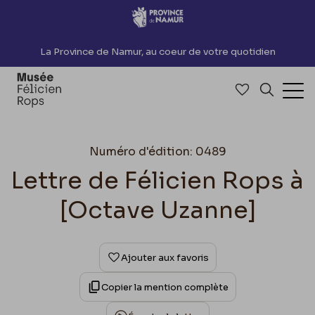
Accèder directement au contenu
La Province de Namur, au coeur de votre quotidien
Accéder à me
Recherch
Ouv
Numéro d'édition: 0489
Lettre de Félicien Rops à
[Octave Uzanne]
Ajouter aux favoris
Copier la mention complète