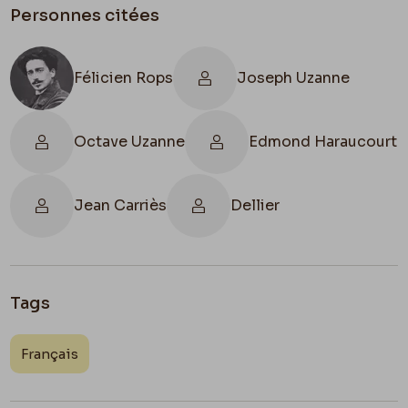
Personnes citées
Félicien Rops
Joseph Uzanne
Octave Uzanne
Edmond Haraucourt
Jean Carriès
Dellier
Tags
Français