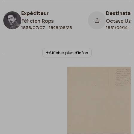
Expéditeur
Destinatai
Félicien Rops
Octave Uza
1833/07/07 - 1898/08/23
1851/09/14 - 
N° d'inventaire
Collationnage
Afficher plus d'infos
III/215/3/38
Autographe
Lieu de conservation
Belgique, Bruxelles, Bibliothèque royale de
Belgique, Cabinet des Manuscrits