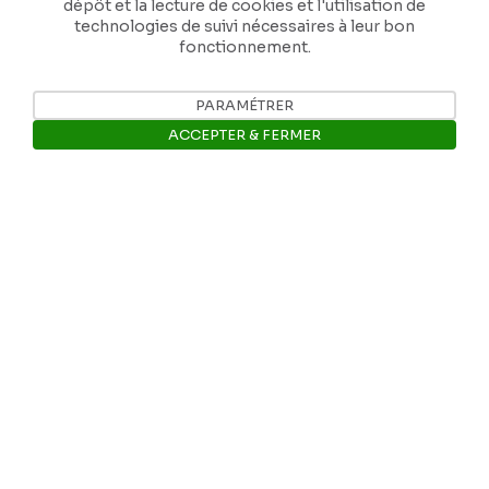
dépôt et la lecture de cookies et l'utilisation de
technologies de suivi nécessaires à leur bon
fonctionnement.
PARAMÉTRER
Nos coordonnées
ACCEPTER & FERMER
Tél: +32 81 77 67 55
Ouvrir la barre de gestion des 
E-mail: info@museerops.be
Instagram
Facebook
Ropslettres