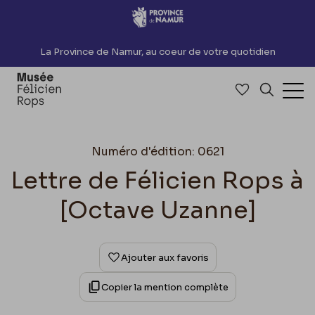
Accèder directement au contenu
La Province de Namur, au coeur de votre quotidien
Accéder à me
Recherch
Ouv
Numéro d'édition: 0621
Lettre de Félicien Rops à
[Octave Uzanne]
Ajouter aux favoris
Copier la mention complète