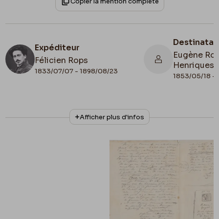
Copier la mention complète
Destinatai
Expéditeur
Eugène Rod
Félicien Rops
Henriques
1833/07/07 - 1898/08/23
1853/05/18 - 
N° d'inventaire
Collationnage
Afficher plus d'infos
Amis/RAM/139
Autographe
Date de fin
1884/03/25
Lieu de conservation
Belgique, Province de Namur, musée Félicien
Rops, Les Amis du Musée Félicien Rops
Illustration
Apostille
Lettre illustrée
vers le 25 mars