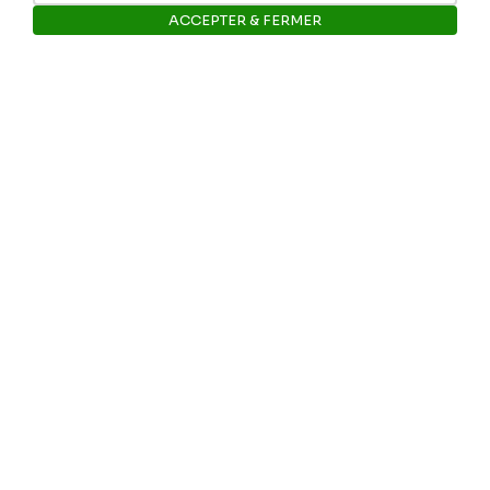
ACCEPTER & FERMER
E-mail: info@museerops.be
Ouvrir la barre de gestion des 
Instagram
Facebook
Ropslettres
Le site web du musée
Les collections du musée
Comité d’honneur et scientifique