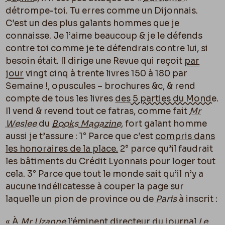
détrompe-toi. Tu erres comme un Dijonnais.
C’est un des plus galants hommes que je
connaisse. Je l’aime beaucoup & je le défends
contre toi comme je te défendrais contre lui, si
besoin était. Il dirige une Revue qui reçoit
par
jour
vingt cinq à trente livres
150 à 180 par
Semaine !
, opuscules – brochures &c, & rend
compte
de tous les livres
des
5 parties du Monde
.
Il vend & revend tout ce fatras, comme fait
Mr
Weslee
du
Books
Magazine
, fort galant homme
aussi je t’assure : 1° Parce que c’est
compris dans
les honoraires de la place.
2° parce qu’il faudrait
les bâtiments du Crédit Lyonnais pour loger tout
cela. 3° Parce que tout le monde sait qu’il n’y a
aucune indélicatesse à couper la page sur
laquelle un pion de province ou de
Paris
à inscrit :
« À
Mr Uzanne
l’éminent directeur du journal
Le