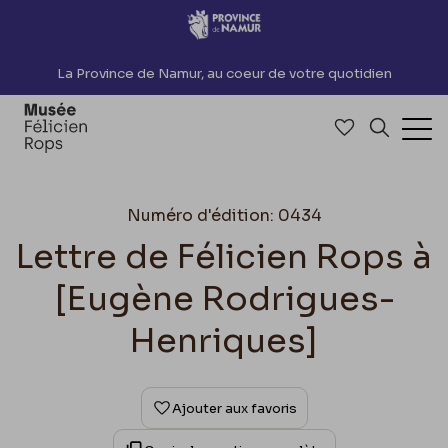
Accèder directement au contenu
La Province de Namur, au coeur de votre quotidien
Accéder à me
Recherch
Ouv
Numéro d'édition: 0434
Lettre de Félicien Rops à
[Eugène Rodrigues-
Henriques]
Ajouter aux favoris