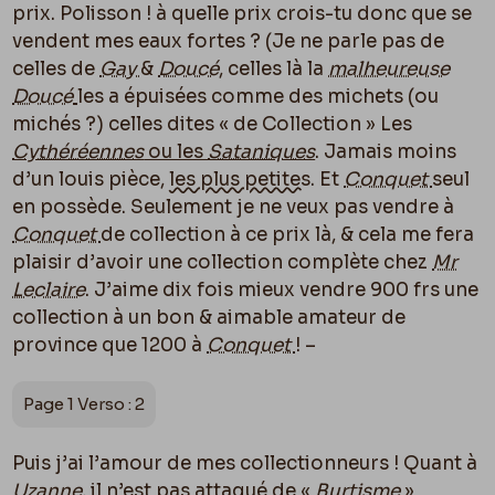
prix. Polisson ! à quelle prix crois-tu donc que se
vendent mes eaux fortes ? (Je ne parle pas de
celles de
Gay
&
Doucé
, celles là la
malheureuse
Doucé
les a épuisées comme des michets (ou
michés ?) celles dites « de Collection » Les
Cythéréennes
ou les
Sataniques
. Jamais moins
d’un louis pièce,
les plus petites
. Et
Conquet
seul
en possède. Seulement je ne veux pas vendre à
Conquet
de collection à ce prix là, & cela me fera
plaisir d’avoir une collection complète chez
Mr
Leclaire
. J’aime dix fois mieux vendre 900 frs une
collection à un bon & aimable amateur de
province que 1200 à
Conquet
! –
Page 1 Verso : 2
Puis j’ai l’amour de mes collectionneurs ! Quant à
Uzanne
, il n’est pas attaqué de «
Burtisme
»