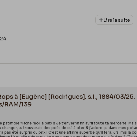
Lire la suite
024
 Rops à [Eugène] [Rodrigues]. s.l., 1884/03/2
is/RAM/139
e patafiole »Fiche moi la paix !! Je t’enverrai fin avril toute ta mercerie. Ma
n à changer, tu trouverais des poils de cul à oter & j’adore ça dans mes pota
’a pas été surpris du prix ! C’est une affaire superbe qu’il fera. J’ai mis la
lisson ! à quelle prix crois-tu donc que se vendent mes eaux fortes ? (Je n