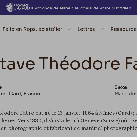
La Province de Namur, au coeur de votre quotidien
element.menu.open_menu
Félicien Rops, épistolier
element.menu.open_me
Lettres
element.
Ressource
tave Théodore F
e
Sexe
mes, Gard, France
Masculin
éodore Fabre est né le 13 janvier 1864 à Nîmes (Gard) ; 
livres. Vers 1880, il s’installera à Genève (Suisse) où
é en photographie et fabricant de matériel photographi