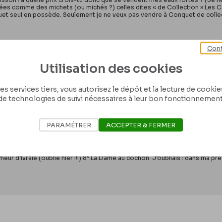
es comme des michets (ou michés ?) celles dites « de Collection » Les C
quet seul en possède. Seulement je ne veux pas vendre à Conquet de collectio
Cont
Utilisation des cookies
ops à [Léon] Evely. s.l., 1883/11/14. Bruxelles
8 et III/215/1/19
es services tiers, vous autorisez le dépôt et la lecture de cookies 
de technologies de suivi nécessaires à leur bon fonctionnement
n Cher Evely, Reçu les cuivres !! Que les Dieux soient loués !! Envoyez les
PARAMÉTRER
ACCEPTER & FERMER
rt, un dessin appartenant à Gouzien, je lui ai fait proposer un échange avec
vous le laisser pour 12 croquis il l’a payé 350 frs. – Je l’ai désencadré co
cadré. 2° La vieille à l’aiguille. photographie retouchée à la plume. 3° La vi
our en faire la plus grande planche que nous aurons faite. 5° Le frontispi
Semeur d’Ivraie (oublié hier !!!) 8° La Dame au cochon J’oubliais : dans ma 