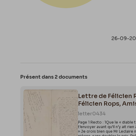
26-09-2
Présent dans 2 documents
Lettre de Félicien
Félicien Rops, Am
letter
0434
Page 1 Recto : 1Que le « diable t
t’envoyer avant qu’il n’y ait rie
» Je crois bien que Mr Leclaire n
pièces, sans doubler le prix. Po