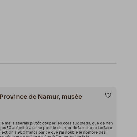
5. Province de Namur, musée
Ajouter aux
is je me laisserais plutôt couper les cors aux pieds, que de rien
ges ! J’ai écrit à Uzanne pour le charger de la « chose Leclaire
 collection à 900 francs par ce que j’ai doublé le nombre des
e parle pas de celles de Gay & Doucé, celles là la