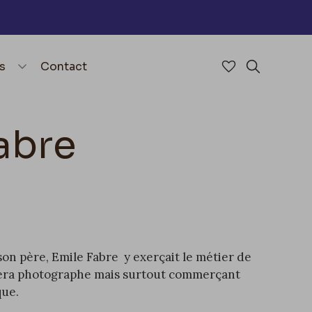
nu
menu.open_menu
s
Contact
Accéder à mes 
Rechercher
abre
son père, Emile Fabre y exerçait le métier de
 il sera photographe mais surtout commerçant
que.