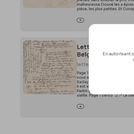
malheureuse Doucé les a épuisé
pièce, les plus petites. Et Con
Lettre de Félicien R
Belgique, III/215/1/1
En autorisant c
letter
0520
Page 1 Recto : 1 14 nov. 1883 Mo
vous envoyer : 1° La peine de mo
Saclay. S’il accepte je pourrai 
il est effrayant quand il est en
Pantin photographie retouchée p
vieille. Page 1 Verso : 2 7° Le 