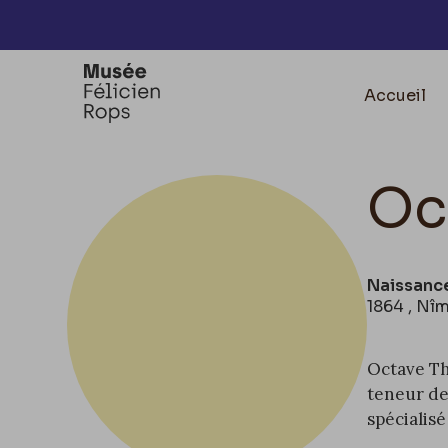
Accèder directement au contenu
Accueil
Oc
Naissanc
1864 , Nî
Octave Th
teneur de 
spécialis