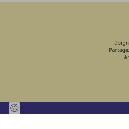
Joign
Partage
à 
Ouvrir la barre de gestion des 