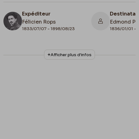
Expéditeur
Destinatai
Félicien Rops
Edmond Pi
1833/07/07 - 1898/08/23
1836/01/01 - 
N° d'inventaire
Collationnage
Afficher plus d'infos
ML/00631/0038
Autographe
Date de fin
1881/07/15
Lieu de conservation
Belgique, Bruxelles, Archives et Musée de la
Littérature