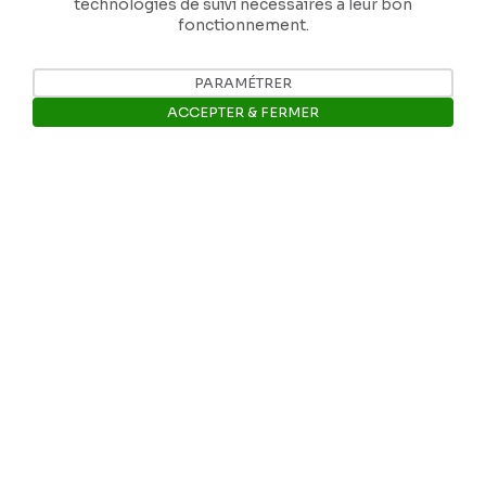
technologies de suivi nécessaires à leur bon
fonctionnement.
PARAMÉTRER
Nos coordonnées
ACCEPTER & FERMER
Tél: +32 81 77 67 55
Ouvrir la barre de gestion des 
E-mail: info@museerops.be
Instagram
Facebook
Ropslettres