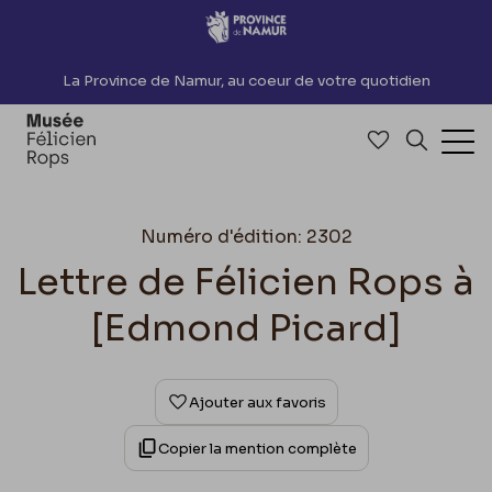
Accèder directement au contenu
La Province de Namur, au coeur de votre quotidien
Accéder à me
Recherch
Ouv
Numéro d'édition: 2302
Lettre de Félicien Rops à
[Edmond Picard]
Ajouter aux favoris
Copier la mention complète