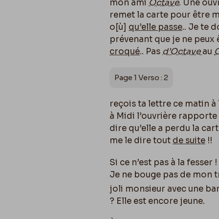
mon ami
Octave
. Une ouvr
remet la carte pour être m
o[
ù]
qu’elle passe
.. Je te 
prévenant que je ne peux ê
croqué
.. Pas
d’Octave
au
C
Page 1 Verso : 2
reçois ta lettre ce matin 
à Midi l’ouvrière rapporte
dire qu’elle a perdu la car
me le dire tout
de suite
!!
Si ce n’est pas à la fesser !
Je ne bouge pas de mon trav
joli monsieur avec une b
? Elle est encore jeune.