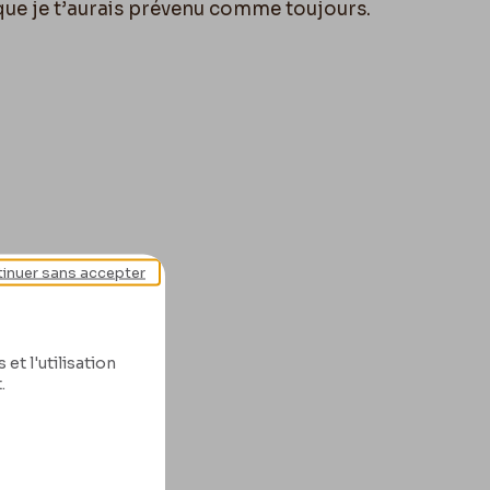
que je t’aurais prévenu comme toujours.
inuer sans accepter
et l'utilisation
.