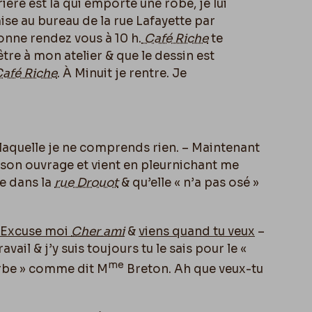
ière est là qui emporte une robe, je lui
ise au bureau de la rue Lafayette par
donne rendez vous à 10 h.
Café Riche
te
tre à mon atelier & que le dessin est
afé Riche
. À Minuit je rentre. Je
à laquelle je ne comprends rien. – Maintenant
 son ouvrage et vient en pleurnichant me
te dans la
rue Drouot
& qu’elle « n’a pas osé »
Excuse moi
Cher ami
&
viens quand tu veux
–
ail & j’y suis toujours tu le sais pour le «
me
arbe » comme dit M
Breton. Ah que veux-tu