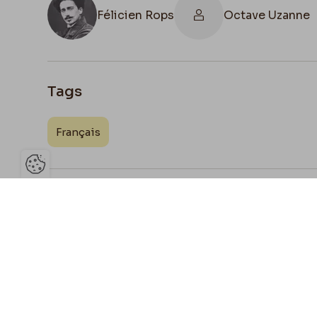
Félicien Rops
Octave Uzanne
Tags
Français
Ouvrir la barre de gestion des 
Joign
Partage