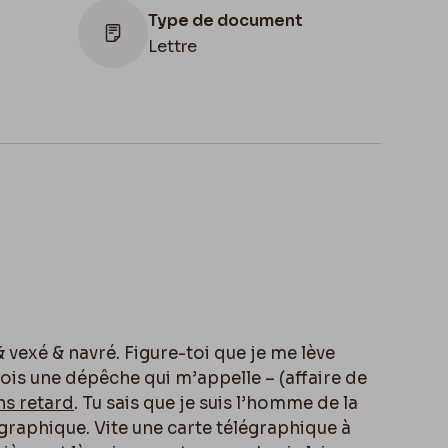
Type de document
Lettre
Lieu de conservation
Belgique, Bruxelles, Bibliothèque royale
de Belgique, Cabinet des Manuscrits
& vexé & navré. Figure-toi que je me lève
ois une dépêche qui m’appelle – (affaire de
ns retard
. Tu sais que je suis l’homme de la
graphique. Vite une carte télégraphique à