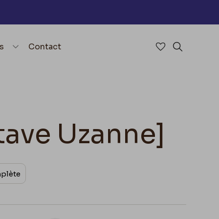
nu
menu.open_menu
s
Contact
Accéder à mes 
Rechercher
ctave Uzanne]
mplète