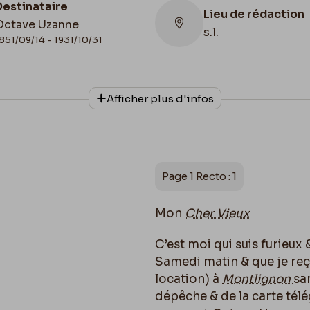
Destinataire
Lieu de rédaction
Octave Uzanne
s.l.
851/09/14 - 1931/10/31
Collationnage
Afficher plus d'infos
Autographe
Page 1 Recto : 1
Mon
Cher Vieux
C’est moi qui suis furieux 
Samedi matin & que je reç
location) à
Montlignon
sa
dépêche & de la carte télé