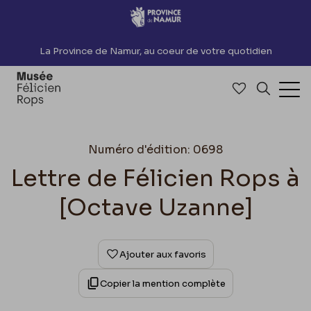
Accèder directement au contenu
La Province de Namur, au coeur de votre quotidien
Accéder à me
Recherch
Ouv
Numéro d'édition: 0698
Lettre de Félicien Rops à
[Octave Uzanne]
Ajouter aux favoris
Copier la mention complète