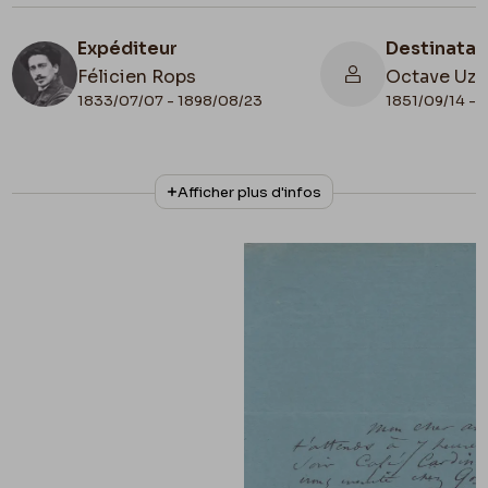
Expéditeur
Destinatai
Félicien Rops
Octave Uza
1833/07/07 - 1898/08/23
1851/09/14 - 
N° d'inventaire
Collationnage
Afficher plus d'infos
III/215/5/16
Autographe
Date de fin
Cachet d'envoi
1881/10/05
1881/10/05
Lieu de conservation
Belgique, Bruxelles, Bibliothèque royale de
Belgique, Cabinet des Manuscrits