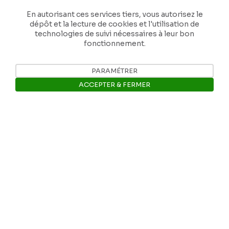
En autorisant ces services tiers, vous autorisez le
dépôt et la lecture de cookies et l'utilisation de
technologies de suivi nécessaires à leur bon
fonctionnement.
Nos coordonnées
PARAMÉTRER
ACCEPTER & FERMER
Tél: +32 81 77 67 55
Ouvrir la barre de gestion des 
E-mail: info@museerops.be
Instagram
Facebook
Ropslettres