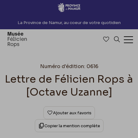
Accèder directement au contenu
La Province de Namur, au coeur de votre quotidien
Accéder à me
Recherch
Ouv
Numéro d'édition: 0616
Lettre de Félicien Rops à
[Octave Uzanne]
Ajouter aux favoris
Copier la mention complète