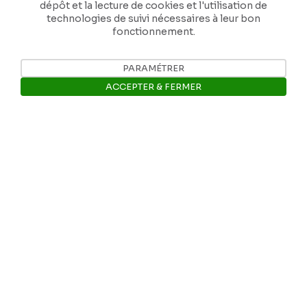
dépôt et la lecture de cookies et l'utilisation de
technologies de suivi nécessaires à leur bon
fonctionnement.
PARAMÉTRER
Nos coordonnées
ACCEPTER & FERMER
Tél: +32 81 77 67 55
Ouvrir la barre de gestion des 
E-mail: info@museerops.be
Instagram
Facebook
Ropslettres