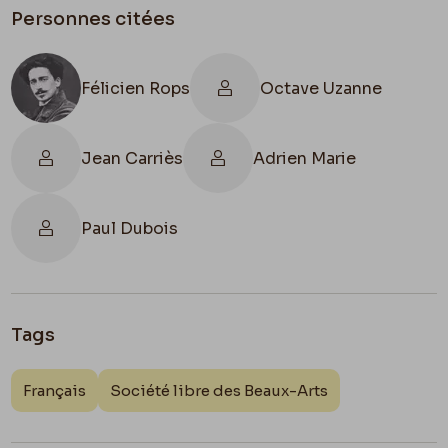
Personnes citées
Félicien Rops
Octave Uzanne
Jean Carriès
Adrien Marie
Paul Dubois
Tags
Français
Société libre des Beaux-Arts