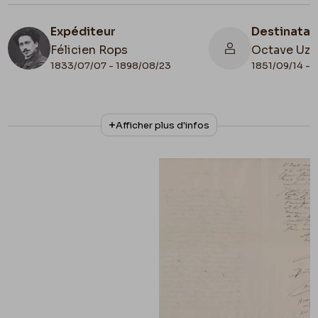
Expéditeur
Destinatai
Félicien Rops
Octave Uza
1833/07/07 - 1898/08/23
1851/09/14 - 
N° d'inventaire
Collationnage
Afficher plus d'infos
III/215/3/33
Autographe
Lieu de conservation
Belgique, Bruxelles, Bibliothèque royale de
Belgique, Cabinet des Manuscrits