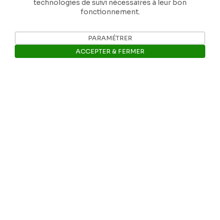
technologies de suivi nécessaires à leur bon
fonctionnement.
PARAMÉTRER
Nos coordonnées
ACCEPTER & FERMER
Tél: +32 81 77 67 55
Ouvrir la barre de gestion des 
E-mail: info@museerops.be
Instagram
Facebook
Ropslettres