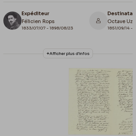
Expéditeur
Destinatai
Félicien Rops
Octave Uza
1833/07/07 - 1898/08/23
1851/09/14 - 
N° d'inventaire
Date de fin
Afficher plus d'infos
CPEL/13
1882/05/25
Lieu de conservation
Collection privée