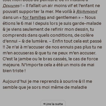
Douvres
! – Il fallait un air moins vif et l’enfant ne
pouvait supporter la mer. Me voilà à
Richmond
dans un «
for families
and gentlemen » – Nous
étions le 6 mai ! depuis lors je suis garde-malade
& je viens seulement de refinir mon dessin, tu
comprends dans quels conditions, de colère
d’ennui – & de lumière. – Enfin tout cela est passé
!! Je n’ai à m’accuser de nos ennuis pas plus tu ne
m’en accuseras & que tu ne peux m’en accuser.
C’est la jambe ou le bras cassés, le cas de force
majeure. N’importe cela a été un mois de mai
bien triste !
Aujourd’hui je me reprends à sourire & il me
semble que je sors moi même de maladie
comme l’enfant qui est elle aussi à sa période de
gaieté & de renouvellement. Je n’ai eu qu’une joie
Lire la suite
celle de savoir que tu faisais un beau voyage &