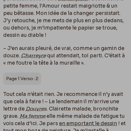
petite femme, l’Amour restait maigriotte & un
peu bêtasse. Mon idée de la changer persistait.
J’y retouche, je me mets de plus en plus dedans,
ou dehors, je m’impatiente le papier se troue,
dessin au diable !
– J’en aurais pleuré, de vrai, comme un gamin de
douze.
Charreyre
qui attendait, toi parti. C’était à
« me foutre la tête à la muraille ».
Page 1 Verso : 2
Tout cela n’était rien. Je recommence il n’y avait
que cela à faire ! – Le lendemain il m’arrive une
lettre de
Douvres
. Clairette malade, bronchite
grave.
Ma femme
elle même malade de fatigue tu
vois cela d’ici. Je pars
en emportant le dessin
! et
tout mon boza de peinture. Je m’installe à