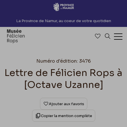
Accèder directement au contenu
La Province de Namur, au coeur de votre quotidien
Accéder à me
Recherch
Ouv
Numéro d'édition: 3476
Lettre de Félicien Rops à
[Octave Uzanne]
Ajouter aux favoris
Copier la mention complète