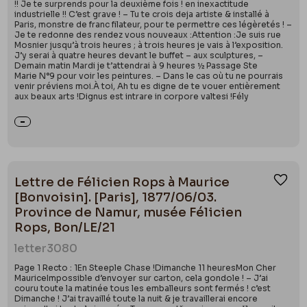
!! Je te surprends pour la deuxième fois ! en inexactitude
industrielle !! C’est grave ! – Tu te crois deja artiste & installé à
Paris, monstre de franc filateur, pour te permettre ces légèretés ! –
Je te redonne des rendez vous nouveaux :Attention :Je suis rue
Mosnier jusqu’à trois heures ; à trois heures je vais à l’exposition.
J’y serai à quatre heures devant le buffet – aux sculptures, –
Demain matin Mardi je t’attendrai à 9 heures ½ Passage Ste
Marie N°9 pour voir les peintures. – Dans le cas où tu ne pourrais
venir préviens moi.À toi, Ah tu es digne de te vouer entièrement
aux beaux arts !Dignus est intrare in corpore valtesi !Fély
Lettre de Félicien Rops à Maurice
Ajou
[Bonvoisin]. [Paris], 1877/06/03.
Province de Namur, musée Félicien
Rops, Bon/LE/21
letter
3080
Page 1 Recto : 1En Steeple Chase !Dimanche 11 heuresMon Cher
MauriceImpossible d’envoyer sur carton, cela gondole ! – J’ai
couru toute la matinée tous les emballeurs sont fermés ! c’est
Dimanche ! J’ai travaillé toute la nuit & je travaillerai encore