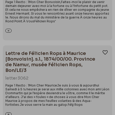
Page 1 Recto : 1Mon Cher Bonvoisin,Faites-moi le plaisir de venir
demain dejeuner avec moi à la fortune ou à l’infortune du petit pot.
Et cela ne nous empêchera en rien de dîner en compagnie du jeune
Ernest Hermant. Si vous le rencontriez avant onze heures apportez
le. Nous dirons du mal du ministère de la guerre.À onze heures au
Rond Point.À VousFélicien Rops’
Lettre de Félicien Rops à Maurice
Ajou
[Bonvoisin]. s.l., 1874/00/00. Province
de Namur, musée Félicien Rops,
Bon/LE/3
letter
3062
Page 1 Recto : 1Mon Cher MauriceJe suis à vous & aujourdhui
Samedi à 5 ½ heures je serai aux mille colonnes avec mon ami Léon
Dommartin qui je l’espère deviendra le vôtre, comme il le mérite
d’ailleurs. J’ai des « foules » de choses à vous dire Mon Cher
Maurice à propos de mes Feuilles volantes & des Aqua-
fortistes.Je vous serre la main au galop.Félÿ Rops