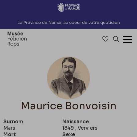
Accèder directement au contenu
La Province de Namur, au coeur de votre quotidien
Accéder à me
Recherch
Ouv
Maurice Bonvoisin
Surnom
Naissance
Mars
1849 , Verviers
Mort
Sexe