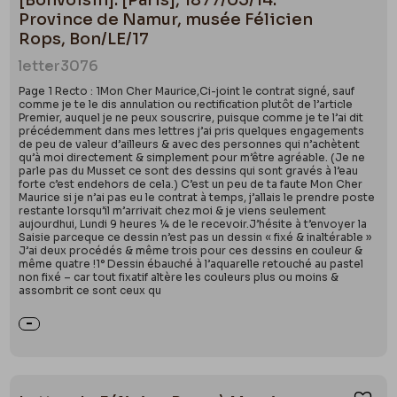
[Bonvoisin]. [Paris], 1877/05/14.
Province de Namur, musée Félicien
Rops, Bon/LE/17
letter
3076
Page 1 Recto : 1Mon Cher Maurice,Ci-joint le contrat signé, sauf
comme je te le dis annulation ou rectification plutôt de l’article
Premier, auquel je ne peux souscrire, puisque comme je te l’ai dit
précédemment dans mes lettres j’ai pris quelques engagements
de peu de valeur d’ailleurs & avec des personnes qui n’achètent
qu’à moi directement & simplement pour m’être agréable. (Je ne
parle pas du Musset ce sont des dessins qui sont gravés à l’eau
forte c’est endehors de cela.) C’est un peu de ta faute Mon Cher
Maurice si je n’ai pas eu le contrat à temps, j’allais le prendre poste
restante lorsqu’il m’arrivait chez moi & je viens seulement
aujourdhui, Lundi 9 heures ¼ de le recevoir.J’hésite à t’envoyer la
Saisie parceque ce dessin n’est pas un dessin « fixé & inaltérable »
J’ai deux procédés & même trois pour ces dessins en couleur &
même quatre !1° Dessin ébauché à l’aquarelle retouché au pastel
non fixé – car tout fixatif altère les couleurs plus ou moins &
assombrit ce sont ceux qu