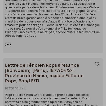
retourner & les pourtraicturer un peu rudement. Venons à ton
affaire. Je vais t’indiquer les moyens de parfaire ta collection &
quant à moi je t’y aiderai fortement.1° Enterrement au pays Wallon.
– La pierre doit encore être chez Bertauts le lithographe, à Paris –
nous ferons ensemble des recherches.2° La diligence d’Uccle –
C’est un brave garçon appelé Alphonse Camporino employé au
ministère de la guerre qui a la plaque & la prête volontiers aux
amateurs pour des tirages. – c’est un zinc.3° Un été à la Campagne
– très rare. Je n’en ai qu’un exemplaire.4° Le fer rouge de
Glatigny – moins rare, je ne l’ai pas, encore faut-il le trouver.5° Une
tête de femme à toqu
Lettre de Félicien Rops à Maurice
Ajou
[Bonvoisin]. [Paris], 1877/04/24.
Province de Namur, musée Félicien
Rops, Bon/LE/11
letter
3070
Page 1 Recto : 1Mon Cher MauriceJe prends ton excellente
habitude de répondre vite aux lettres que l’on m’écrit. Donc
contrat fait :Une grande femmeaquarelle & crayons de
couleur(mon procédé à moi).6 machines 1° l’Enterrement au pays