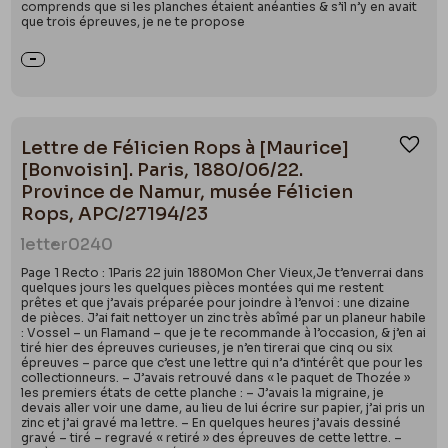
comprends que si les planches étaient anéanties & s’il n’y en avait
que trois épreuves, je ne te propose
Lettre de Félicien Rops à [Maurice]
Ajou
[Bonvoisin]. Paris, 1880/06/22.
Province de Namur, musée Félicien
Rops, APC/27194/23
letter
0240
Page 1 Recto : 1Paris 22 juin 1880Mon Cher Vieux,Je t’enverrai dans
quelques jours les quelques pièces montées qui me restent
prêtes et que j’avais préparée pour joindre à l’envoi : une dizaine
de pièces. J’ai fait nettoyer un zinc très abîmé par un planeur habile
: Vossel – un Flamand – que je te recommande à l’occasion, & j’en ai
tiré hier des épreuves curieuses, je n’en tirerai que cinq ou six
épreuves – parce que c’est une lettre qui n’a d’intérêt que pour les
collectionneurs. – J’avais retrouvé dans « le paquet de Thozée »
les premiers états de cette planche : – J’avais la migraine, je
devais aller voir une dame, au lieu de lui écrire sur papier, j’ai pris un
zinc et j’ai gravé ma lettre. – En quelques heures j’avais dessiné
gravé – tiré – regravé « retiré » des épreuves de cette lettre. –