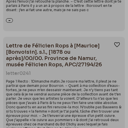
Après l’envoi j’ai retouché la planche. – C’est cette lettre dont je te
parlais à Paris il y a un an à propos de la lettre : Rorcourt en te
disant : j’en ai fait une autre, mais je ne sais pas c
Lettre de Félicien Rops à [Maurice]
Ajou
[Bonvoisin]. s.l., [1878 ou
après]/00/00. Province de Namur,
musée Félicien Rops, APC/27194/26
letter
0241
Page 1 Recto : 1Dimanche matin.Je rouvre ma lettre, il pleut je ne
partirai que demain pour Bourron. – Quant à ma collection d’eaux-
fortes, je ne peux m’en dessaisir maintenant. Je n’y tiens pas tant
que cela & je ne vendrai aucune pièce de la collection avant de t’en
parler. Je veux que les artistes la voient. D’ailleurs tu n’as que les
pièces que j’avais à Paris & tu ne peux t’en faire une idée absolue.
Donc quand tu en auras fini renvoie-la moi. N’oublie pas Bauwens &
si tu trouves « la femme » dont je t’ai parlé, tâche d’en trouver une
épreuve pour moi. – Je t’enverrai une épreuve d’un petit cuivre.
Que j’appelle « le cuivre aux pommiers » & dont j’ai retrouvé deux
épreuves chez ce marchand du Bd Clichy avec lequel je fais