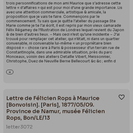
trois personnifications de mon ami Maurice que s’adresse cette
lettre « d’affaires » qui est pour moi d’une grande importance. Lis
avec une attention commerciale, artistique & amicale, la
proposition que je vais te faire. Commençons par le
commencement. Tu sais que je quitte l’atelier du passage Ste
Marie comme je te l’ai écrit, il est repris par mon vieux camarade
Félix Régamey de l’Illustration de Londres lequel revient du Japon
& de bien d’autres lieux. – Mais ceci n’est qu’une incidente – J’ai
trouvé pour remplaçer cet atelier, qui n’était, ni dans un quartier
convenable, ni convenable lui-même « un propriétaire bien
disposé » – chose rare à Paris & possesseur d’un terrain rue de
Constantinople, dans une admirable situation, près du parc
Monceaux, voisin des ateliers Detaille Vibert, Meissonnier,
Christophe, Duez de Neuville Berne Bellecourt &c &c ; enfin d
Lettre de Félicien Rops à Maurice
Ajou
[Bonvoisin]. [Paris], 1877/05/09.
Province de Namur, musée Félicien
Rops, Bon/LE/13
letter
3072