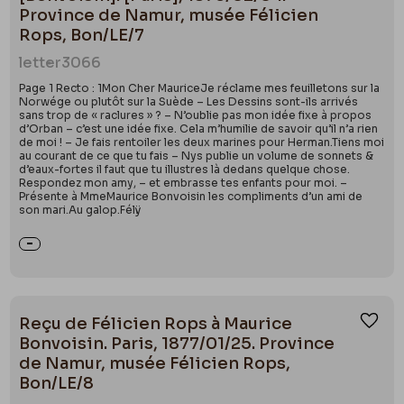
Province de Namur, musée Félicien
Rops, Bon/LE/7
letter
3066
Page 1 Recto : 1Mon Cher MauriceJe réclame mes feuilletons sur la
Norwége ou plutôt sur la Suède – Les Dessins sont-ils arrivés
sans trop de « raclures » ? – N’oublie pas mon idée fixe à propos
d’Orban – c’est une idée fixe. Cela m’humilie de savoir qu’il n’a rien
de moi ! – Je fais rentoiler les deux marines pour Herman.Tiens moi
au courant de ce que tu fais – Nys publie un volume de sonnets &
d’eaux-fortes il faut que tu illustres là dedans quelque chose.
Respondez mon amy, – et embrasse tes enfants pour moi. –
Présente à MmeMaurice Bonvoisin les compliments d’un ami de
son mari.Au galop.Félÿ
Reçu de Félicien Rops à Maurice
Ajou
Bonvoisin. Paris, 1877/01/25. Province
de Namur, musée Félicien Rops,
Bon/LE/8