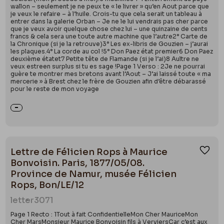
wallon – seulement je ne peux te « le livrer » qu’en Aout parce que
je veux le refaire – à l’huile. Crois-tu que cela serait un tableau à
entrer dans la galerie Orban – Je ne le lui vendrais pas cher parce
que je veux avoir quelque chose chez lui – une quinzaine de cents
francs & cela sera une toute autre machine que l’autre2° Carte de
la Chronique (si je la retrouve)3° Les ex-libris de Gouzien – j’aurai
les plaques.4° La corde au col !5° Don Paez état premier6 Don Paez
deuxième étatet7 Petite tête de Flamande (si je l’ai)8 Aultre ne
veux estreen surplus si tu es sage !Page 1 Verso : 2Je ne pourrai
guère te montrer mes bretons avant l’Aout – J’ai laissé toute « ma
mercerie » à Brest chez le frère de Gouzien afin d’être débarassé
pour le reste de mon voyage
Lettre de Félicien Rops à Maurice
Ajou
Bonvoisin. Paris, 1877/05/08.
Province de Namur, musée Félicien
Rops, Bon/LE/12
letter
3071
Page 1 Recto : 1Tout à fait ConfidentielleMon Cher MauriceMon
Cher MarsMonsieur Maurice Bonvoisin fils à VerviersCar c’est aux