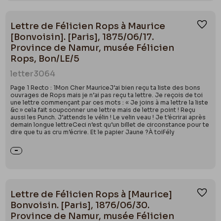
Lettre de Félicien Rops à Maurice
Ajou
[Bonvoisin]. [Paris], 1875/06/17.
Province de Namur, musée Félicien
Rops, Bon/LE/5
letter
3064
Page 1 Recto : 1Mon Cher MauriceJ’ai bien reçu ta liste des bons
ouvrages de Rops mais je n’ai pas reçu ta lettre. Je reçois de toi
une lettre commençant par ces mots : « Je joins à ma lettre la liste
&c » cela fait soupconner une lettre mais de lettre point ! Reçu
aussi les Punch. J’attends le vélin ! Le velin veau ! Je t’écrirai après
demain longue lettreCeci n’est qu’un billet de circonstance pour te
dire que tu as cru m’écrire. Et le papier Jaune ?À toiFély
Lettre de Félicien Rops à [Maurice]
Ajou
Bonvoisin. [Paris], 1876/06/30.
Province de Namur, musée Félicien