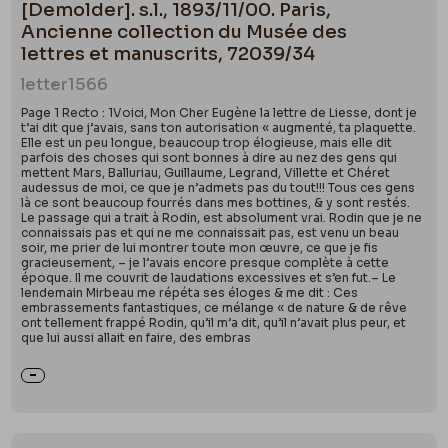
[Demolder]. s.l., 1893/11/00. Paris,
Ancienne collection du Musée des
lettres et manuscrits, 72039/34
letter
1566
Page 1 Recto : 1Voici, Mon Cher Eugène la lettre de Liesse, dont je
t’ai dit que j’avais, sans ton autorisation « augmenté, ta plaquette.
Elle est un peu longue, beaucoup trop élogieuse, mais elle dit
parfois des choses qui sont bonnes à dire au nez des gens qui
mettent Mars, Balluriau, Guillaume, Legrand, Villette et Chéret
audessus de moi, ce que je n’admets pas du tout!!! Tous ces gens
là ce sont beaucoup fourrés dans mes bottines, & y sont restés.
Le passage qui a trait à Rodin, est absolument vrai. Rodin que je ne
connaissais pas et qui ne me connaissait pas, est venu un beau
soir, me prier de lui montrer toute mon œuvre, ce que je fis
gracieusement, – je l’avais encore presque complète à cette
époque. Il me couvrit de laudations excessives et s’en fut.– Le
lendemain Mirbeau me répéta ses éloges & me dit : Ces
embrassements fantastiques, ce mélange « de nature & de rêve
ont tellement frappé Rodin, qu’il m’a dit, qu’il n’avait plus peur, et
que lui aussi allait en faire, des embras