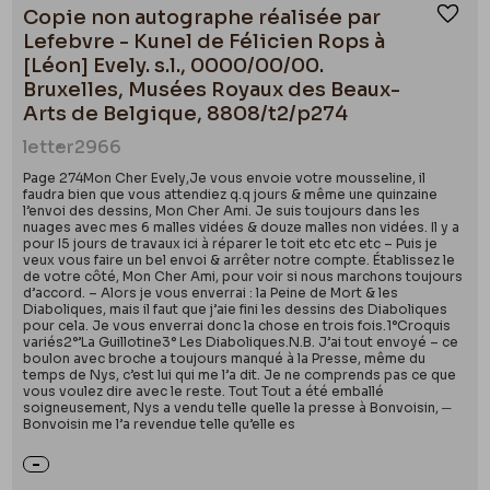
Copie non autographe réalisée par
Ajou
Lefebvre - Kunel de Félicien Rops à
[Léon] Evely. s.l., 0000/00/00.
Bruxelles, Musées Royaux des Beaux-
Arts de Belgique, 8808/t2/p274
letter
2966
Page 274Mon Cher Evely,Je vous envoie votre mousseline, il
faudra bien que vous attendiez q.q jours & même une quinzaine
l’envoi des dessins, Mon Cher Ami. Je suis toujours dans les
nuages avec mes 6 malles vidées & douze malles non vidées. Il y a
pour I5 jours de travaux ici à réparer le toit etc etc etc – Puis je
veux vous faire un bel envoi & arrêter notre compte. Établissez le
de votre côté, Mon Cher Ami, pour voir si nous marchons toujours
d’accord. – Alors je vous enverrai : la Peine de Mort & les
Diaboliques, mais il faut que j’aie fini les dessins des Diaboliques
pour cela. Je vous enverrai donc la chose en trois fois.1°Croquis
variés2°’La Guillotine3° Les Diaboliques.N.B. J’ai tout envoyé – ce
boulon avec broche a toujours manqué à la Presse, même du
temps de Nys, c’est lui qui me l’a dit. Je ne comprends pas ce que
vous voulez dire avec le reste. Tout Tout a été emballé
soigneusement, Nys a vendu telle quelle la presse à Bonvoisin, ─
Bonvoisin me l’a revendue telle qu’elle es