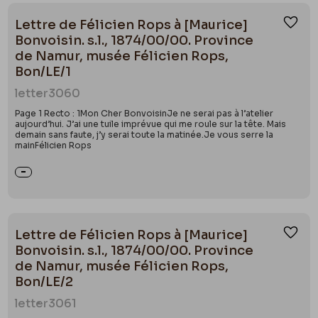
Lettre de Félicien Rops à [Maurice]
Ajou
Bonvoisin. s.l., 1874/00/00. Province
de Namur, musée Félicien Rops,
Bon/LE/1
letter
3060
Page 1 Recto : 1Mon Cher BonvoisinJe ne serai pas à l’atelier
aujourd’hui. J’ai une tuile imprévue qui me roule sur la tête. Mais
demain sans faute, j’y serai toute la matinée.Je vous serre la
mainFélicien Rops
Lettre de Félicien Rops à [Maurice]
Ajou
Bonvoisin. s.l., 1874/00/00. Province
de Namur, musée Félicien Rops,
Bon/LE/2
letter
3061