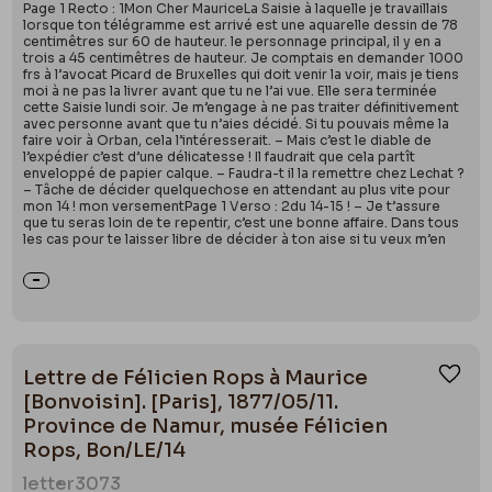
Page 1 Recto : 1Mon Cher MauriceLa Saisie à laquelle je travaillais
lorsque ton télégramme est arrivé est une aquarelle dessin de 78
centimêtres sur 60 de hauteur. le personnage principal, il y en a
trois a 45 centimêtres de hauteur. Je comptais en demander 1000
frs à l’avocat Picard de Bruxelles qui doit venir la voir, mais je tiens
moi à ne pas la livrer avant que tu ne l’ai vue. Elle sera terminée
cette Saisie lundi soir. Je m’engage à ne pas traiter définitivement
avec personne avant que tu n’aies décidé. Si tu pouvais même la
faire voir à Orban, cela l’intéresserait. – Mais c’est le diable de
l’expédier c’est d’une délicatesse ! Il faudrait que cela partît
enveloppé de papier calque. – Faudra-t il la remettre chez Lechat ?
– Tâche de décider quelquechose en attendant au plus vite pour
mon 14 ! mon versementPage 1 Verso : 2du 14-15 ! – Je t’assure
que tu seras loin de te repentir, c’est une bonne affaire. Dans tous
les cas pour te laisser libre de décider à ton aise si tu veux m’en
Lettre de Félicien Rops à Maurice
Ajou
[Bonvoisin]. [Paris], 1877/05/11.
Province de Namur, musée Félicien
Rops, Bon/LE/14
letter
3073