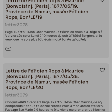
Lettre de Félicien Rops à Maurice
Ajou
[Bonvoisin]. [Paris], 1877/05/19.
Province de Namur, musée Félicien
Rops, Bon/LE/19
letter
3078
Page 1 Recto : 1Mon Cher MauriceJe t’écris en double à Liége & à
VerviersJe serai Lundi à 10 heures du soir à l’hôtel Bergère, si tu
veux que j’y sois plus tôt. écris moi.À toi Au galopFély
Lettre de Félicien Rops à Maurice
Ajou
[Bonvoisin]. [Paris], 1877/05/28.
Province de Namur, musée Félicien
Rops, Bon/LE/20
letter
3079
CroquisPARIS / Verviers.Page 1 Recto : 1Mon Cher Maurice,Je n’y
comprends rien ! Je te donne rendez vous à mon ancien atelier 9.
Passage Ste Marie à 9 heures ½ & tu viens me prendre rue Mosnier