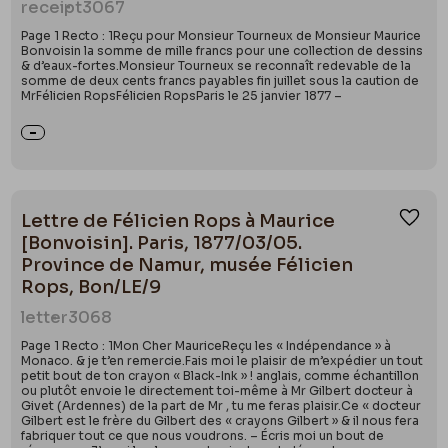
receipt
3067
Page 1 Recto : 1Reçu pour Monsieur Tourneux de Monsieur Maurice
Bonvoisin la somme de mille francs pour une collection de dessins
& d’eaux-fortes.Monsieur Tourneux se reconnaît redevable de la
somme de deux cents francs payables fin juillet sous la caution de
MrFélicien RopsFélicien RopsParis le 25 janvier 1877 –
Lettre de Félicien Rops à Maurice
Ajou
[Bonvoisin]. Paris, 1877/03/05.
Province de Namur, musée Félicien
Rops, Bon/LE/9
letter
3068
Page 1 Recto : 1Mon Cher MauriceReçu les « Indépendance » à
Monaco. & je t’en remercie.Fais moi le plaisir de m’expédier un tout
petit bout de ton crayon « Black-Ink » ! anglais, comme échantillon
ou plutôt envoie le directement toi-même à Mr Gilbert docteur à
Givet (Ardennes) de la part de Mr , tu me feras plaisir.Ce « docteur
Gilbert est le frère du Gilbert des « crayons Gilbert » & il nous fera
fabriquer tout ce que nous voudrons. – Écris moi un bout de