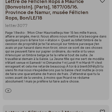
Lettre de Félicien Rops à Maurice
Ajou
[Bonvoisin]. [Paris], 1877/05/16.
Province de Namur, musée Félicien
Rops, Bon/LE/18
letter
3077
Page 1 Recto : 1Mon Cher MauriceReçu hier 15 les mille francs,
affaire arrangée, merci. Nous allons nous mettre à la besogne dans
quelques jours & faire ton « étalon ». Quant au billet timbré de la
cession de propriété je te l’ai envoyé sur timbre parceque j’en
avais un par hasard dans mon tiroir, sinon ce sont de ces choses
qui se peuvent faire sur papier ordinaire, du reste si tu veux
m’envoyer un timbre belge je te la referai tout de suite. Je
travaillerai demain à la Saisie. La Jeune fille qui me sert de modèle
n’étant venue ni Samedi ! ni Dimanche !! ni Lundi !!! ni Mardi !!!! c’est
enrageant et cela me retarde beaucoup.À toi & à bientôtFélySi tu
viens fin mai nous n’expédierons pas la Saisie c’est inutile je crois
de faire une quarantaine de francs de frais. J’attendrai que tu la
voies avant de la vendre, à moins que Picard ne réclame
absolument ! mais je préfère lui faire autre chose.