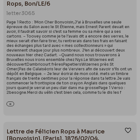
Rops, Bon/LE/6
letter
3065
Page 1 Recto : 1Mon Cher Bonvoisin,J’ai à Bruxelles une seule
épreuve du Salon avec le St Étienne, mais Ernest Parent devait en
avoir, il faudrait savoir si c’est sa femme ou sa mère qui a ses
cartons. – Toovey comme je te l’avais dit a encore des verres, le
mieux serait d’en faire tirer, tu rentrerais dans tes frais en faisant
des échanges plus tard avec « mes collectionneurs » qui
deviennent chaque jour plus nombreux. J’en ai découvert deux
nouveaux hier chez Cadart. –Quand nous nous trouverons à
Bruxelles nous irons ensemble chez Nys.Le Wizernes est
découvertDambricourt frèresPapetiersWizernes près St
Omer(Pas de Calaisécris leur de Verviers afin de savoir s’ils ont un
dépôt en Belgique. – Je leur écrirai de mon coté. mets un timbre
français de trente centimes pour la réponse dans ta lettre.Je vais
commencer le frontispice de ton crayon Anglais dans quelques
jours quand je verrai un peu clair dans ma grossePage 1 Verso :
2besogne.Merci du vélin c’est bien cela, comme tu le dis les f
Lettre de Félicien Rops à Maurice
Ajou
[Bonvoisin]. [Paris], 1876/02/04.