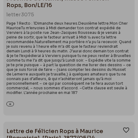
Rops, Bon/LE/16
letter
3075
Page 1 Recto : 1Dimanche deux heures.Deuxième lettre.Mon Cher
MauriceTu m’envoies à Midi demander ton contrat expédié de
Verviers à la poste rue Jean-Jacques Rousseau & je venais à
peine de sortir, que le facteur arrivait à Midi ½ avec ta lettre
recommandée.Naturellement ma portière n’a pu la recevoir. Quand
je suis revenu à 1 heure elle m’a dit que le facteur reviendrait
demain Lundi à 9 heures du matin. J’aurai donc demain ton contrat
& je te l’expédierai à Verviers puisque tu ne peux rester à Bruxelles
comme tu me l’a dit que jusqu’à Lundi soir. – Expédie vite la somme
je te prie puisque – à part la question de me livrer des dessins – ce
que je suis forcé de faire – (sans compter les dessins du Musset
de Lemerre auxquels je travaille,) à quelques amateurs que tu ne
connais pas d’ailleurs, & qui n’achèteront jamais qu’à moi
personnellement – ce qui par conséquent ne te fera aucun tort
commercial, – nous sommes d’accord. –Cette clause est seule à
modifier. L’année prochaine en mai 187
Lettre de Félicien Rops à Maurice
Ajou