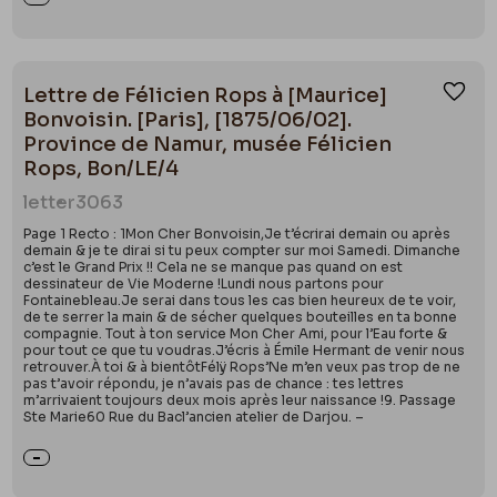
Lettre de Félicien Rops à [Maurice]
Ajou
Bonvoisin. [Paris], [1875/06/02].
Province de Namur, musée Félicien
Rops, Bon/LE/4
letter
3063
Page 1 Recto : 1Mon Cher Bonvoisin,Je t’écrirai demain ou après
demain & je te dirai si tu peux compter sur moi Samedi. Dimanche
c’est le Grand Prix !! Cela ne se manque pas quand on est
dessinateur de Vie Moderne !Lundi nous partons pour
Fontainebleau.Je serai dans tous les cas bien heureux de te voir,
de te serrer la main & de sécher quelques bouteilles en ta bonne
compagnie. Tout à ton service Mon Cher Ami, pour l’Eau forte &
pour tout ce que tu voudras.J’écris à Émile Hermant de venir nous
retrouver.À toi & à bientôtFélÿ Rops’Ne m’en veux pas trop de ne
pas t’avoir répondu, je n’avais pas de chance : tes lettres
m’arrivaient toujours deux mois après leur naissance !9. Passage
Ste Marie60 Rue du Bacl’ancien atelier de Darjou. –