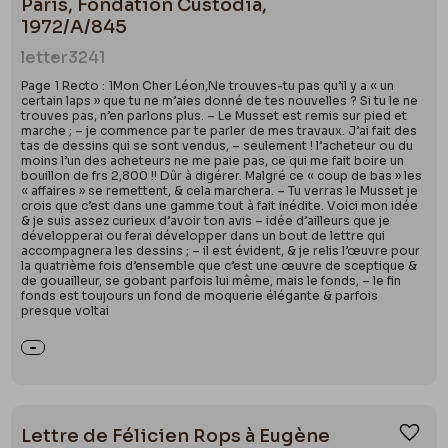
importants de Rops, assurant la vente de dessins
Paris, Fondation Custodia,
majeurs tels que
1972/A/845
Pornocratès
,
La Saisie
ou
Le
Scandale
. Selon Péladan, sa collection comprenait
letter
3241
en 1896 « 2000 planches environ » soit « la moitié de
Page 1 Recto : 1Mon Cher Léon,Ne trouves-tu pas qu’il y a « un
l’œuvre » de l’artiste. Sa collection vendue
certain laps » que tu ne m’aies donné de tes nouvelles ? Si tu le ne
trouves pas, n’en parlons plus. – Le Musset est remis sur pied et
publiquement en 1935 comporte près de 174 œuvres
marche ; – je commence par te parler de mes travaux. J’ai fait des
tas de dessins qui se sont vendus, – seulement ! l’acheteur ou du
et livres de l’artiste. Rops adresse au moins 183
moins l’un des acheteurs ne me paie pas, ce qui me fait boire un
lettres à Bonvoisin entre 1874 et 1884. La
bouillon de frs 2,800 !! Dûr à digérer. Malgré ce « coup de bas » les
« affaires » se remettent, & cela marchera. – Tu verras le Musset je
correspondance échangée entre les deux hommes
crois que c’est dans une gamme tout à fait inédite. Voici mon idée
& je suis assez curieux d’avoir ton avis – idée d’ailleurs que je
livre de nombreuses informations sur la technique
développerai ou ferai développer dans un bout de lettre qui
du dessin et les pratiques commerciales de Rops.
accompagnera les dessins ; – il est évident, & je relis l’œuvre pour
la quatrième fois d’ensemble que c’est une œuvre de sceptique &
Voir : H. Védrine, Rops-Péladan, p.27 ; Méneux, La
de gouailleur, se gobant parfois lui même, mais le fonds, – le fin
fonds est toujours un fond de moquerie élégante & parfois
magie de l’encre, p. 154 + notices Kunel : vol. I, p. 300
presque voltai
et vol. VI, p. 291 + J. Péladan, La Plume, p. 417 +
biographie nationale par Maurice Kunel : pp. 104-
106 ;
Lettre de Félicien Rops à Eugène
Ajou