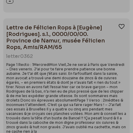
Lettre de Félicien Rops à [Eugène]
Ajou
[Rodrigues]. s.l., 0000/00/00.
Province de Namur, musée Félicien
Rops, Amis/RAM/65
letter
0362
Page 1 Recto : 1MercrediMon Vieil,Je ne serai à Paris que Vendredi
– Dies veneris. J’ai pour te faire prendre patience une bonne
aubaine. Je t’ai dit que j’étais saisi. En farfouillant dans la saisie,
mon avocat a trouvé une demi douzaine de zincs & de cuivres
égarés, – en premiers états & dont je n’avais fait « rien du tout »
tirer. Nous en avons fait l’essai hier car ce brave garçon – mon
Rodrigues de là bas, n’a rien eu de plus pressé que de les chipper
& de me les expédier grande vitesse. Ils sont sommaires mais
drolets Donc six épreuves absolumentPage 1 Verso : 2inédites &
inconnues t’attendent. C’est ça qui va faire rager Mars ! – J’ai fait
ces essais à Bruxelles il y a quatre ou cinq ans pendant mes
vacances & je croyais ces planches volées. Mon ami & conseil les a
trouvés dans la tête d’un buste de Bancel !! !Ça pesait lourd & il a
trouvé dans la caboche de mon digne professeur six cuivres &
zincs gravés & huit non gravés. J’avais oublié ma cachette, mais on
ne cache rien à la