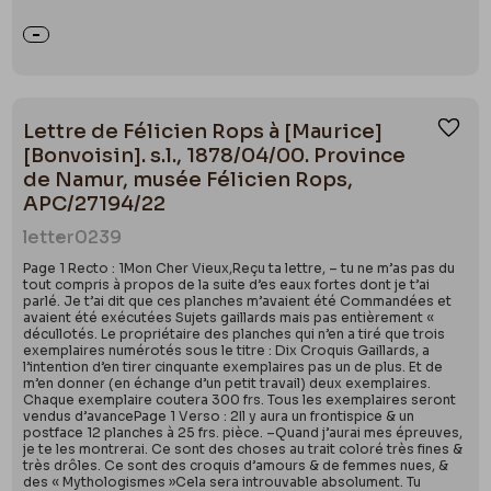
Lettre de Félicien Rops à [Maurice]
Ajou
[Bonvoisin]. s.l., 1878/04/00. Province
de Namur, musée Félicien Rops,
APC/27194/22
letter
0239
Page 1 Recto : 1Mon Cher Vieux,Reçu ta lettre, – tu ne m’as pas du
tout compris à propos de la suite d’es eaux fortes dont je t’ai
parlé. Je t’ai dit que ces planches m’avaient été Commandées et
avaient été exécutées Sujets gaillards mais pas entièrement «
décullotés. Le propriétaire des planches qui n’en a tiré que trois
exemplaires numérotés sous le titre : Dix Croquis Gaillards, a
l’intention d’en tirer cinquante exemplaires pas un de plus. Et de
m’en donner (en échange d’un petit travail) deux exemplaires.
Chaque exemplaire coutera 300 frs. Tous les exemplaires seront
vendus d’avancePage 1 Verso : 2Il y aura un frontispice & un
postface 12 planches à 25 frs. pièce. –Quand j’aurai mes épreuves,
je te les montrerai. Ce sont des choses au trait coloré très fines &
très drôles. Ce sont des croquis d’amours & de femmes nues, &
des « Mythologismes »Cela sera introuvable absolument. Tu