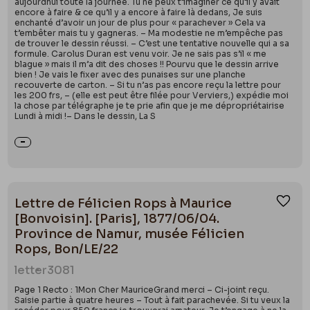
aujourdhui toute la journée. Tu ne peux t’imaginer ce qu’il y avait
encore à faire & ce qu’il y a encore à faire là dedans, Je suis
enchanté d’avoir un jour de plus pour « parachever » Cela va
t’embêter mais tu y gagneras. – Ma modestie ne m’empêche pas
de trouver le dessin réussi. – C’est une tentative nouvelle qui a sa
formule. Carolus Duran est venu voir. Je ne sais pas s’il « me
blague » mais il m’a dit des choses !! Pourvu que le dessin arrive
bien ! Je vais le fixer avec des punaises sur une planche
recouverte de carton. – Si tu n’as pas encore reçu la lettre pour
les 200 frs, – (elle est peut être filée pour Verviers,) expédie moi
la chose par télégraphe je te prie afin que je me dépropriétairise
Lundi à midi !– Dans le dessin, La S
Lettre de Félicien Rops à Maurice
Ajou
[Bonvoisin]. [Paris], 1877/06/04.
Province de Namur, musée Félicien
Rops, Bon/LE/22
letter
3081
Page 1 Recto : 1Mon Cher MauriceGrand merci – Ci-joint reçu.
Saisie partie à quatre heures – Tout à fait parachevée. Si tu veux la