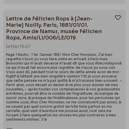
Lettre de Félicien Rops à [Jean-
Ajou
Marie] Noilly. Paris, 1881/01/01.
Province de Namur, musée Félicien
Rops, Amis/LI/006/LE/019
letter
1647
Page 1 Recto : 1 1er Janvier 1881. Mon Cher Monsieur, J’ai bien
regretté n’avoir pu vous faire visite en arrivant à Paris mais
Bonvoisin qui m’avait devancé m’avait dit que vous étiez indisposé
ce qui m’avait fait encore plus regretter de n’avoir pu vous voir.
Vous avez dû, pendant tout le cours de cette année avoir de moi :
fugitif & latitent une bien singulière opinion !! Et je vous avouerai
que cette pensée ne m’a pas quitté & m’a tracassé bien souvent. –
Partir ainsi, vous devant un dessin & ne plus vous donner de mes
nouvelles, – après toutes vos complaisances & vos gracieusetés
extrêmes, pourrait être le comble de l’ingratitude, du manque de
savoir vivre, & presque de l’indélicatesse, pour les personnes qui
comme vous, Mon Cher Monsieur, ne me connaissent pas assez, &
ne savent pas quel sonore grelot de folie tinte parfois en ma
cervelle, quel vent d’aventure me pousse aussi, tout cela me
forçant à faire quelquefois les choses les plus contraires à mes
sentiments intimes. J’ai