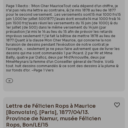
Page 1 Recto : 1Mon Cher MauriceTout cela dépend d’un chiffre, je
n’ai pas relu ma lettre au contraire, & j’ai mis 1878 au lieu de 1877
pour le second versement. .Les versements sont15 mai 1000 frs15
juin 1,0001er juillet 5001877.j’avais écrit ensuite14 mai 1000 frs& 14
juin 1500 frsj’avais réuni les versements du 15 juin (de 1000) & du
1er juillet (de 500) dans le même versement du 14 juin (par
précaution j’ai mis le 14 au lieu du 15 afin de prévoir les retards
imprévus seulement !! j’ai fait la bêtise de mettre 1878 au lieu de
1877.Quant à la clause Mon Cher Maurice, qui concerne la non
livraison de dessins pendant l’exécution de notre contrat je
l’accepte, – seulement je ne peux faire autrement que de livrer les
dessins qui me sont commandés 1 par Picard. 2 par Mr et Mme
Bailly, quatre par Dalloz, deux par Mrd’Arnouville, deux par
MmeMeynars la femme d’un Conseiller géneral de l’Indre. Voilà
tout. huit dessins commandés & ce sont des dessins à la plume &
sur fonds d’or. –Page 1 Vers
Lettre de Félicien Rops à Maurice
Ajou
[Bonvoisin]. [Paris], 1877/04/13.
Province de Namur, musée Félicien
Rops, Bon/LE/15