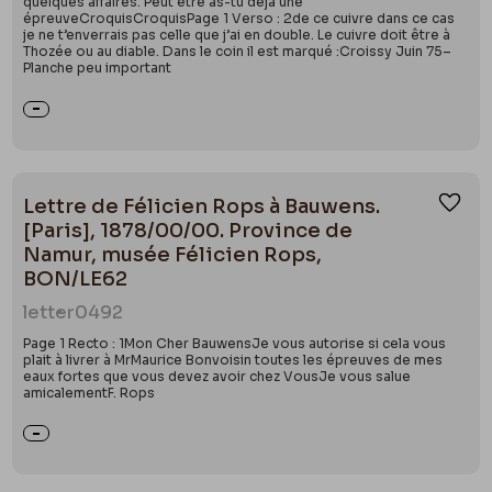
quelques affaires. Peut être as-tu déja une
épreuveCroquisCroquisPage 1 Verso : 2de ce cuivre dans ce cas
je ne t’enverrais pas celle que j’ai en double. Le cuivre doit être à
Thozée ou au diable. Dans le coin il est marqué :Croissy Juin 75–
Planche peu important
Lettre de Félicien Rops à Bauwens.
Ajou
[Paris], 1878/00/00. Province de
Namur, musée Félicien Rops,
BON/LE62
letter
0492
Page 1 Recto : 1Mon Cher BauwensJe vous autorise si cela vous
plait à livrer à MrMaurice Bonvoisin toutes les épreuves de mes
eaux fortes que vous devez avoir chez VousJe vous salue
amicalementF. Rops