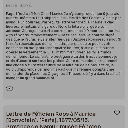
letter
3074
Page 1 Recto : 1Mon Cher MauriceJe n’y comprends rien & je crois
que toi-même tu te trompes sur la vélocité des Postes. Je n’ai pas
manqué un courrier. J’ai reçu ta lettre vendredi à 1 heure, à cinq
heures, je mettais à la gare du Nord la lettre chargée à ton
adresse. Je reçois ta carte correspondance à 9 heures aujourdhui,
& j’y réponds immédiatement.– Je te renverrai le contrat signé
dès que je l’aurai, je vais aller rue Jean Jacques Rousseau à midi. Si
tu ne la recevais pas demain matin, je crois que tu peux avoir
confiance en moi pour vingt quatre heures, & afin que je puisse
opérer le versement le 15 au matin m’envoyer les mille francs
demain Lundi. Le contrat ne peut guère tarder & nous sommes je
crois d’accord sur tous les points. Je te demanderai simplement
une chose & tu resteras libre de la faire ou de ne pas la faire, la
voici : J’apprends par mon fils Paul que ma femme comptait me
demander de placer les Cigognes à Thozée, où il y a dans la salle à
manger un grand panneau vi
Lettre de Félicien Rops à Maurice
Ajou
[Bonvoisin]. [Paris], 1877/05/13.
Province de Namur, musée Félicien