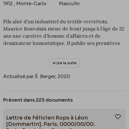
1912 , Monte-Carlo
Masculin
Fils aîné d’un industriel du textile verviétois,
Maurice Bonvoisin mène de front jusqu’à l’âge de 32
ans une carrière d’homme d’affaires et de
dessinateur humoristique. Il publie ses premières
caricatures, sous le pseudonyme de Mars, en 1872
dans
Le Monde comique
et collabore ensuite au
Lire la suite
Journal amusant
et au
Charivari
. Il rencontre Rops
vers 1874. Sous l’impulsion de ce dernier, il s’initie à
Actualisé par É. Berger, 2020
la gravure dans les années 1875-1876 et publie
plusieurs eaux-fortes dans les albums de la Société
internationale des Aquafortistes (1869-1877). En
Présent dans 223 documents
1881, il déménage à Paris sur les conseils de Rops et
s’y forge une réputation internationale dans le
domaine de la presse illustrée. Bonvoisin a été l’un
Lettre de Félicien Rops à Léon
Ajou
des collectionneurs et marchands les plus
[Dommartin]. Paris, 0000/00/00.