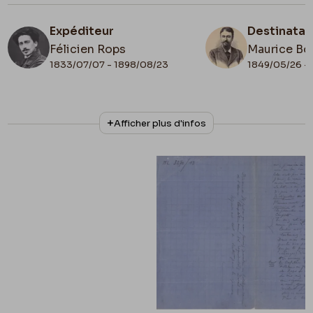
Expéditeur
Destinatai
Félicien Rops
Maurice Bo
1833/07/07 - 1898/08/23
1849/05/26 - 
N° d'inventaire
Collationnage
Afficher plus d'infos
ML/03270/0019
Autographe
Date de fin
1879/07/15
Lieu de conservation
Belgique, Bruxelles, Archives et Musée de la
Littérature
Illustration
Lettre illustrée