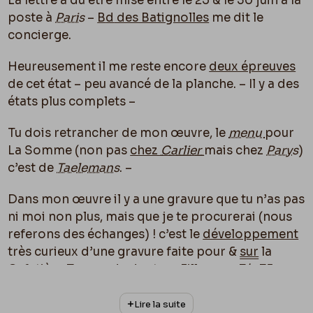
La lettre a dû être mise entre le 25 & le 30 juin à la
poste à
Paris
–
B
d
des Batignolles
me dit le
concierge.
Heureusement il me reste encore
deux épreuves
de cet état – peu avancé de la planche. – Il y a des
états plus complets –
Tu dois retrancher de mon œuvre, le
menu
pour
La Somme (non pas
chez
Carlier
mais chez
Parys
)
c’est de
Taelemans
. –
Dans mon œuvre il y a une gravure que tu n’as pas
ni moi non plus, mais que je te procurerai (nous
referons des échanges) ! c’est le
développement
très curieux d’une gravure faite pour &
sur
la
Cafetière Turque du docteur Filleau en 74-75 –
après une maladie de
Rops
– et gravée en
reconnaissance des bons soins reçus – on en a
Lire la suite