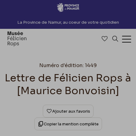
Accèder directement au contenu
La Province de Namur, au coeur de votre quotidien
Accéder à me
Recherch
Ouv
Numéro d'édition: 1449
Lettre de Félicien Rops à
[Maurice Bonvoisin]
Ajouter aux favoris
Copier la mention complète