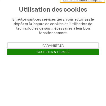
Utilisation des cookies
En autorisant ces services tiers, vous autorisez le
Nos coordonnées
dépôt et la lecture de cookies et l'utilisation de
technologies de suivi nécessaires à leur bon
fonctionnement.
Tél: +32 81 77 67 55
PARAMÉTRER
E-mail: info@museerops.be
ACCEPTER & FERMER
Instagram
Ouvrir la barre de gestion des 
Facebook
Ropslettres