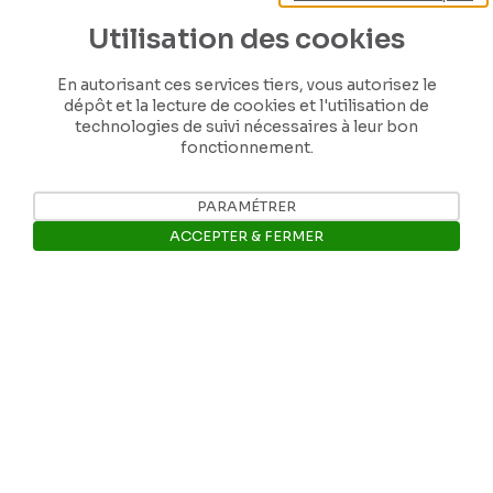
Utilisation des cookies
En autorisant ces services tiers, vous autorisez le
Nos coordonnées
dépôt et la lecture de cookies et l'utilisation de
technologies de suivi nécessaires à leur bon
fonctionnement.
Tél: +32 81 77 67 55
PARAMÉTRER
E-mail: info@museerops.be
ACCEPTER & FERMER
Instagram
Ouvrir la barre de gestion des 
Facebook
Ropslettres