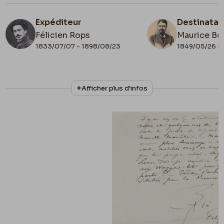
Expéditeur
Destinatai
Félicien Rops
Maurice Bo
1833/07/07 - 1898/08/23
1849/05/26 - 
N° d'inventaire
Collationnage
Afficher plus d'infos
Bon/LE/88
Scan
Date de fin
1879/04/23
Lieu de conservation
Belgique, Province de Namur, musée Félicien
Rops
Apostille
1879/04/23