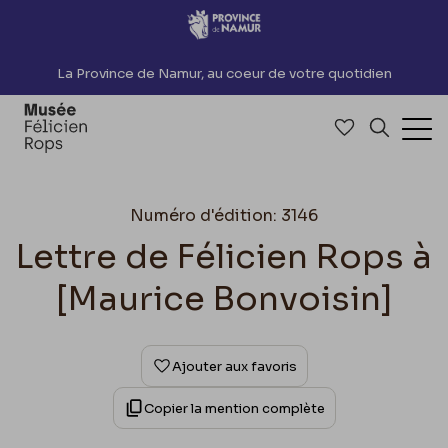
Accèder directement au contenu
La Province de Namur, au coeur de votre quotidien
Accéder à me
Recherch
Ouv
Numéro d'édition: 3146
Lettre de Félicien Rops à
[Maurice Bonvoisin]
Ajouter aux favoris
Copier la mention complète