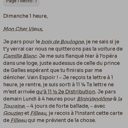
Page 1 Recto : 1
Dimanche 1 heure,
Mon Cher Vieux
,
Je pars pour le
bois de Boulogne
, je ne sais si je
t’y verrai car nous ne quitterons pas la voiture de
Camille Blanc
. Je me suis flanqué hier à l’opéra
dans une loge, juste audessus de celle du prince
de Galles espérant que tu finirais par me
dénicher. Vain Espoir ! ‒ Je reçois ta lettre à 1
heure, je rentre, je suis sorti à 11 ¼ Ta lettre ne
m’est arrivée
qu’à 11 ½ 2
e
Distribution
. Je pars
demain Lundi à 4 heures pour
Blois
Vendôme
&
la
Touraine
, ‒ 4 jours de forte ballade, ‒ avec
Gouzien
et
Filleau
, je recois à l’instant cette carte
de
Filleau
qui me prévient de la chose.