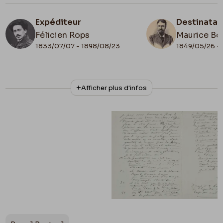
Expéditeur
Destinatai
Félicien Rops
Maurice Bo
1833/07/07 - 1898/08/23
1849/05/26 - 
N° d'inventaire
Collationnage
Afficher plus d'infos
Bon/LE/105
Scan
Date de fin
1879/06/08
Lieu de conservation
Belgique, Province de Namur, musée Félicien
Rops
Apostille
Paris 9 juin 79