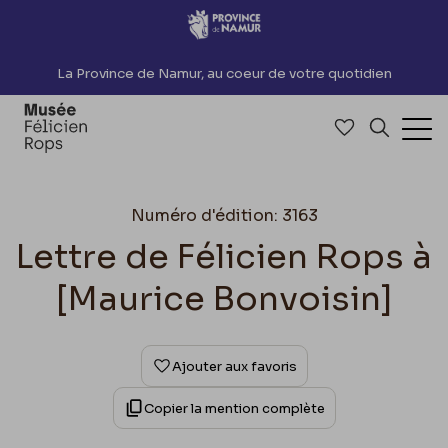
Accèder directement au contenu
La Province de Namur, au coeur de votre quotidien
Accéder à me
Recherch
Ouv
Numéro d'édition: 3163
Lettre de Félicien Rops à
[Maurice Bonvoisin]
Ajouter aux favoris
Copier la mention complète