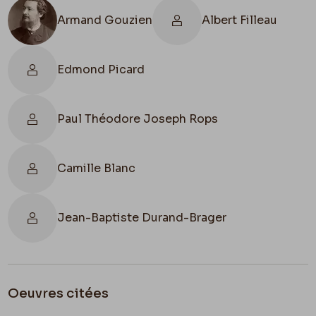
Demain à 8 heures je suis au Salon à l’Exposition
Armand Gouzien
Albert Filleau
d’horticulture
. Je n’en
bouge pas avant 11 heures
.
‒
Edmond Picard
Paul Théodore Joseph Rops
Camille Blanc
Jean-Baptiste Durand-Brager
Oeuvres citées