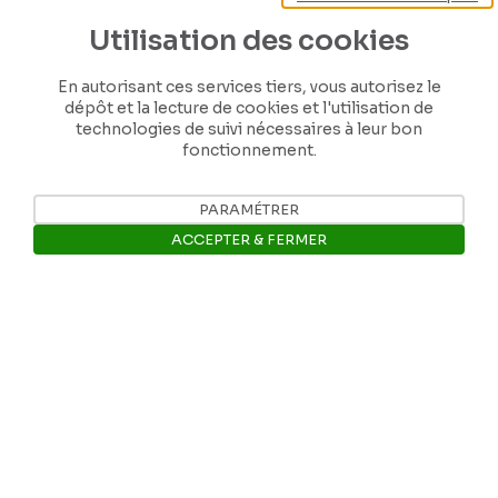
Utilisation des cookies
En autorisant ces services tiers, vous autorisez le
Nos coordonnées
dépôt et la lecture de cookies et l'utilisation de
technologies de suivi nécessaires à leur bon
fonctionnement.
Tél: +32 81 77 67 55
PARAMÉTRER
E-mail: info@museerops.be
ACCEPTER & FERMER
Instagram
Ouvrir la barre de gestion des 
Facebook
Ropslettres