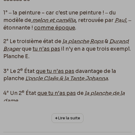
1° ‒ la peinture – car c’est une peinture ! ‒ du
modèle de
melon et camélia
, retrouvée par
Paul
, ‒
étonnante !
comme époque
.
2° Le troisième état de
la planche
Rops
&
Durand
Brager
que
tu n’as pas
il n’y en a que trois exempl.
Planche E.
e
3° Le 2
État
que tu n’as pas
davantage de la
planche
L’oncle Claës & la Tante Johanna
.
e
4° Un 2
État
que tu n’as pas
de
la planche de la
dame
Page 1 Verso : 3
Lire la suite
à la fourrure
. ‒