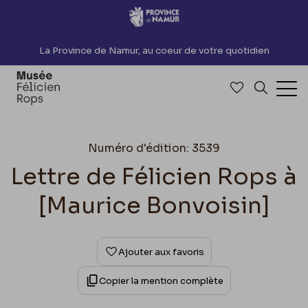
Accèder directement au contenu
La Province de Namur, au coeur de votre quotidien
Accéder à me
Recherch
Ouv
Numéro d'édition: 3539
Lettre de Félicien Rops à
[Maurice Bonvoisin]
Ajouter aux favoris
Copier la mention complète