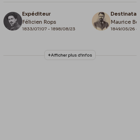
Expéditeur
Destinatai
Félicien Rops
Maurice Bo
1833/07/07 - 1898/08/23
1849/05/26 - 
N° d'inventaire
Collationnage
Afficher plus d'infos
Bon/LE/149
Scan
Date de fin
Lieu de conservation
1881/08/18
Collection privée
Apostille
Paris, 18 août 1881