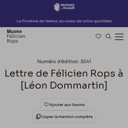
Accèder directement au contenu
La Province de Namur, au coeur de votre quotidien
Accéder à me
Recherch
Ouv
Numéro d'édition: 3241
Lettre de Félicien Rops à
[Léon Dommartin]
Ajouter aux favoris
Copier la mention complète