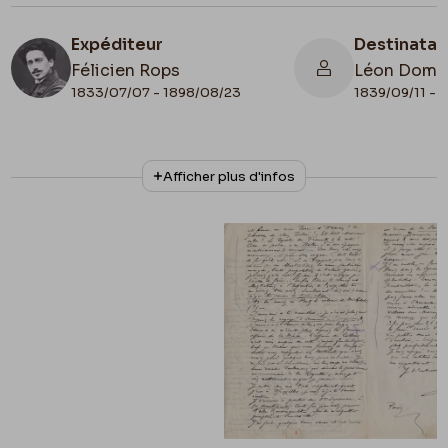
Expéditeur
Destinatai
Félicien Rops
Léon Domm
1833/07/07 - 1898/08/23
1839/09/11 - 
N° d'inventaire
Collationnage
Afficher plus d'infos
1972/A/845
Scan
Lieu de conservation
France, Paris, Fondation Custodia