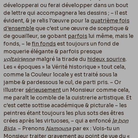
développerai ou ferai développer dans un bout
de lettre qui accompagnera les dessins ; – il est
évident, & je relis l’œuvre pour la
quatrième fois
d’ensemble
que c’est une œuvre de sceptique &
de gouailleur, se gobant
parfois
lui même, mais le
fonds, – le
fin fonds
est toujours un fond de
moquerie élégante & parfois presque
voltairienne
malgré la tirade du
hideux sourire
.
Les « époques » la Vérité historique » tout cela,
comme la Couleur locale y est traité sous la
jambe & pardessous le cul, de parti pris. – Or
illustrer
sérieusement
un Monsieur comme cela,
me paraît le comble de la cuistrerie artistique. Et
c’est cette sottise académique & picturale – les
peintres étant toujours les plus sots des êtres
crées après les virtuoses, – qui a enfoncé
le bon
Bida
. – Prenons
Namouna
par ex : Vois-tu un
Monsieur traiter gravement au point de vue du «