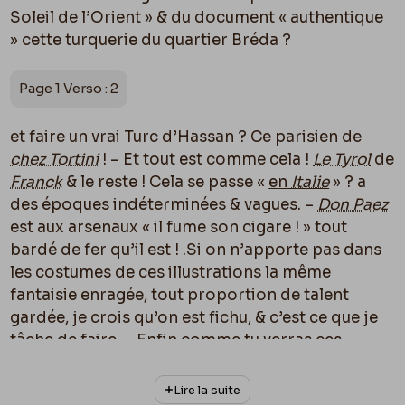
Soleil de l’Orient » & du document « authentique
» cette turquerie du quartier Bréda ?
Page 1 Verso : 2
et faire un vrai Turc d’Hassan ? Ce parisien de
chez Tortini
! – Et tout est comme cela !
Le Tyrol
de
Franck
& le reste ! Cela se passe «
en
Italie
» ? a
des époques indéterminées & vagues. –
Don Paez
est aux arsenaux « il fume son cigare ! » tout
bardé de fer qu’il est ! .Si on n’apporte pas dans
les costumes de ces illustrations la même
fantaisie enragée, tout proportion de talent
gardée, je crois qu’on est fichu, & c’est ce que je
tâche de faire. – Enfin comme tu verras ces
illustrations à l’Exposition de
Bruxelles
tu me
diras ton avis. Seulement dis moi d’avance
ce que
Lire la suite