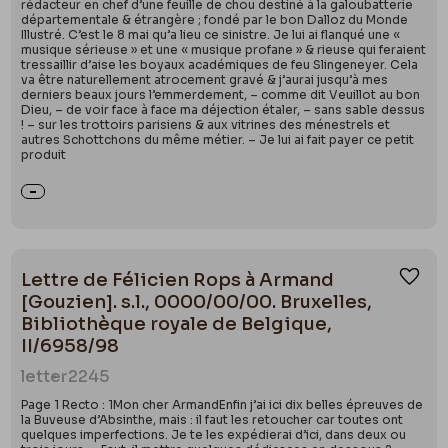
rédacteur en chef d’une feuille de chou destiné à la galoubatterie
départementale & étrangère ; fondé par le bon Dalloz du Monde
Illustré. C’est le 8 mai qu’a lieu ce sinistre. Je lui ai flanqué une «
musique sérieuse » et une « musique profane » & rieuse qui feraient
tressaillir d’aise les boyaux académiques de feu Slingeneyer. Cela
va être naturellement atrocement gravé & j’aurai jusqu’à mes
derniers beaux jours l’emmerdement, – comme dit Veuillot au bon
Dieu, – de voir face à face ma déjection étaler, – sans sable dessus
! – sur les trottoirs parisiens & aux vitrines des ménestrels et
autres Schottchons du même métier. – Je lui ai fait payer ce petit
produit
Lettre de Félicien Rops à Armand
Ajou
[Gouzien]. s.l., 0000/00/00. Bruxelles,
Bibliothèque royale de Belgique,
II/6958/98
letter
2245
Page 1 Recto : 1Mon cher ArmandEnfin j’ai ici dix belles épreuves de
la Buveuse d’Absinthe, mais : il faut les retoucher car toutes ont
quelques imperfections. Je te les expédierai d’ici, dans deux ou