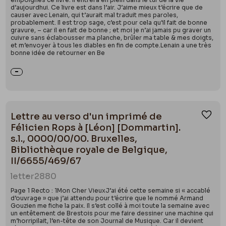
d’aujourdhui. Ce livre est dans l’air. J’aime mieux t’écrire que de
causer avec Lenain, qui t’aurait mal traduit mes paroles,
probablement. Il est trop sage, c’est pour cela qu’il fait de bonne
gravure, – car il en fait de bonne ; et moi je n’ai jamais pu graver un
cuivre sans éclabousser ma planche, brûler ma table & mes doigts,
et m’envoyer à tous les diables en fin de compte.Lenain a une très
bonne idée de retourner en Be
Lettre au verso d'un imprimé de
Ajou
Félicien Rops à [Léon] [Dommartin].
s.l., 0000/00/00. Bruxelles,
Bibliothèque royale de Belgique,
II/6655/469/67
letter
2880
Page 1 Recto : 1Mon Cher VieuxJ’ai été cette semaine si « accablé
d’ouvrage » que j’ai attendu pour t’écrire que le nommé Armand
Gouzien me fiche la paix. Il s’est collé à moi toute la semaine avec
un entêtement de Brestois pour me faire dessiner une machine qui
m’horripilait, l’en-tête de son Journal de Musique. Car il devient