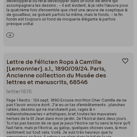
développerai ou ferai développer dans un bout de lettre qui
accompagnera les dessins ; – il est évident, & je relis l’œuvre pour
la quatrième fois d’ensemble que c’est une œuvre de sceptique &
de gouailleur, se gobant parfois lui même, mais le fonds, – le fin
fonds est toujours un fond de moquerie élégante & parfois
presque voltai
Lettre de Félicien Rops à Camille
Ajou
[Lemonnier]. s.l., 1890/09/24. Paris,
Ancienne collection du Musée des
lettres et manuscrits, 68546
letter
1615
Page 1 Recto : 124 sept. 1890.Excuse moi Mon Cher Camille de ne
pas t’avoir encore écrit. J’ai eu un tas d’embêtements : planches
ratées, dessins qui ne marchaient pas, rages & «
mélancholieuseries » artistiques, bref, toutes les mauvaises
herbes de la St Jean dans mon jardin. Je t’écrirai dans deux jours.
Tu n’as pas besoin de ce que je peux t’écrire car tu sens le livre qu’il
faut faire, mais je t’écrirai, au galop, quelques choses vues, & mon
sentiment sur tout cela. Voilà. Je suis très heureux que tu
empoignes ce livre. Il entrera en plein dans le tuf de la vie