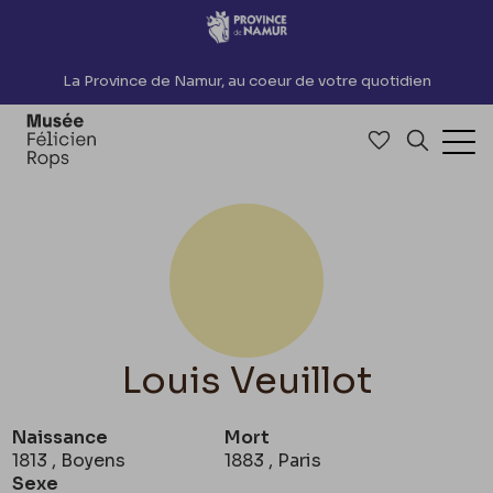
Accèder directement au contenu
La Province de Namur, au coeur de votre quotidien
Accéder à me
Recherch
Ouv
Louis Veuillot
Naissance
Mort
1813 , Boyens
1883 , Paris
Sexe