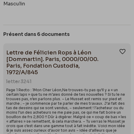
Masculin
Présent dans 6 documents
Lettre de Félicien Rops à Léon
Ajou
[Dommartin]. Paris, 0000/00/00.
Paris, Fondation Custodia,
1972/A/845
letter
3241
Page 1 Recto : 1Mon Cher Léon,Ne trouves-tu pas qu’il y a « un
certain laps » que tu ne m’aies donné de tes nouvelles ? Si tu le ne
trouves pas, n’en parlons plus. – Le Musset est remis sur pied et
marche ; – je commence par te parler de mes travaux. J’ai fait des
tas de dessins qui se sont vendus, – seulement ! l’acheteur ou du
moins l’un des acheteurs ne me paie pas, ce qui me fait boire un
bouillon de frs 2,800 !! Dûr à digérer. Malgré ce « coup de bas » les
« affaires » se remettent, & cela marchera. – Tu verras le Musset je
crois que c’est dans une gamme tout à fait inédite. Voici mon idée
& je suis assez curieux d’avoir ton avis – idée d’ailleurs que je