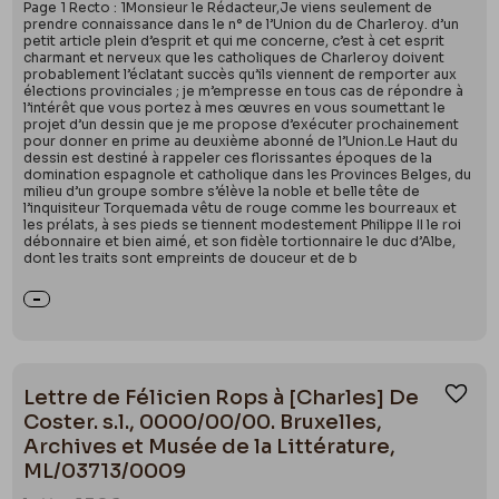
Page 1 Recto : 1Monsieur le Rédacteur,Je viens seulement de
prendre connaissance dans le n° de l’Union du de Charleroy. d’un
petit article plein d’esprit et qui me concerne, c’est à cet esprit
charmant et nerveux que les catholiques de Charleroy doivent
probablement l’éclatant succès qu’ils viennent de remporter aux
élections provinciales ; je m’empresse en tous cas de répondre à
l’intérêt que vous portez à mes œuvres en vous soumettant le
projet d’un dessin que je me propose d’exécuter prochainement
pour donner en prime au deuxième abonné de l’Union.Le Haut du
dessin est destiné à rappeler ces florissantes époques de la
domination espagnole et catholique dans les Provinces Belges, du
milieu d’un groupe sombre s’élève la noble et belle tête de
l’inquisiteur Torquemada vêtu de rouge comme les bourreaux et
les prélats, à ses pieds se tiennent modestement Philippe II le roi
débonnaire et bien aimé, et son fidèle tortionnaire le duc d’Albe,
dont les traits sont empreints de douceur et de b
Lettre de Félicien Rops à [Charles] De
Ajou
Coster. s.l., 0000/00/00. Bruxelles,
Archives et Musée de la Littérature,
ML/03713/0009