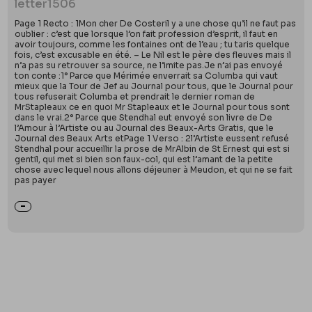
letter
1506
Page 1 Recto : 1Mon cher De Costeril y a une chose qu’il ne faut pas
oublier : c’est que lorsque l’on fait profession d’esprit, il faut en
avoir toujours, comme les fontaines ont de l’eau ; tu taris quelque
fois, c’est excusable en été. – Le Nil est le père des fleuves mais il
n’a pas su retrouver sa source, ne l’imite pas.Je n’ai pas envoyé
ton conte :1° Parce que Mérimée enverrait sa Columba qui vaut
mieux que la Tour de Jef au Journal pour tous, que le Journal pour
tous refuserait Columba et prendrait le dernier roman de
MrStapleaux ce en quoi Mr Stapleaux et le Journal pour tous sont
dans le vrai.2° Parce que Stendhal eut envoyé son livre de De
l’Amour à l’Artiste ou au Journal des Beaux-Arts Gratis, que le
Journal des Beaux Arts etPage 1 Verso : 2l’Artiste eussent refusé
Stendhal pour accueillir la prose de MrAlbin de St Ernest qui est si
gentil, qui met si bien son faux-col, qui est l’amant de la petite
chose avec lequel nous allons déjeuner à Meudon, et qui ne se fait
pas payer