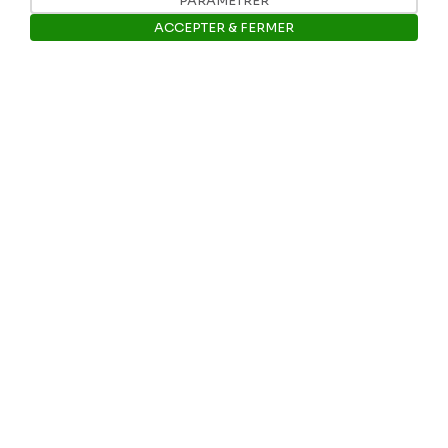
PARAMÉTRER
ACCEPTER & FERMER
E-mail: info@museerops.be
Ouvrir la barre de gestion des 
Instagram
Facebook
Ropslettres
Le site web du musée
Les collections du musée
Comité d’honneur et scientifique