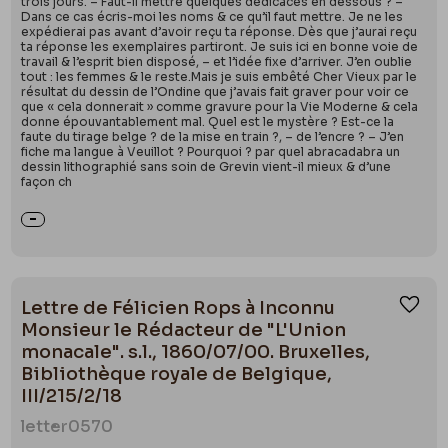
trois jours. – Faut-il mettre quelques dédicaces en dessous ? –
Dans ce cas écris-moi les noms & ce qu’il faut mettre. Je ne les
expédierai pas avant d’avoir reçu ta réponse. Dès que j’aurai reçu
ta réponse les exemplaires partiront. Je suis ici en bonne voie de
travail & l’esprit bien disposé, – et l’idée fixe d’arriver. J’en oublie
tout : les femmes & le reste.Mais je suis embêté Cher Vieux par le
résultat du dessin de l’Ondine que j’avais fait graver pour voir ce
que « cela donnerait » comme gravure pour la Vie Moderne & cela
donne épouvantablement mal. Quel est le mystère ? Est-ce la
faute du tirage belge ? de la mise en train ?, – de l’encre ? – J’en
fiche ma langue à Veuillot ? Pourquoi ? par quel abracadabra un
dessin lithographié sans soin de Grevin vient-il mieux & d’une
façon ch
Lettre de Félicien Rops à Inconnu
Ajou
Monsieur le Rédacteur de "L'Union
monacale". s.l., 1860/07/00. Bruxelles,
Bibliothèque royale de Belgique,
III/215/2/18
letter
0570