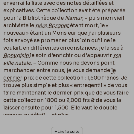
enverrai la liste avec des notes détaillées et
explicatives. Cette collection avait été préparée
pour la Bibliothèque de
Namur
, – puis mon vieil
archiviste le
père Borgnet
étant mort, le «
nouveau » étant un Monsieur que j’ai plusieurs
fois envoyé se promener plus loin qu’il ne le
voulait, en différentes circonstances, je laisse à
Bonvoisin
le soin d’enrichir ou d’appauvrir
ma
ville natale
. – Comme nous ne devons point
marchander entre nous, je vous demande
le
dernier
prix
de cette collection :
1,500 francs
. Je
trouve plus simple et plus « entregentil » de vous
faire maintenant le
dernier prix
que de vous faire
cette collection 1800 ou 2,000 frs & de vous la
laisser ensuite pour 1,500. Elle vaut le double
vendue au détail, – et plus.
– Vous la verrez du reste. Elle est montée sur
Lire la suite