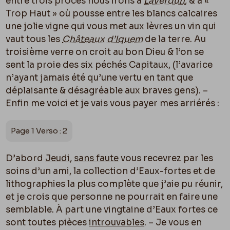
entre trois procès nous irons à
Laverdun
, & à «
Trop Haut » o
ù
pousse entre les blancs calcaires
une jolie vigne qui vous met aux lèvres un vin qui
vaut tous les
Châteaux d’Iquem
de la terre. Au
troisième verre on croit au bon Dieu & l’on se
sent la proie des six péchés Capitaux, (l’avarice
n’ayant jamais été qu’une vertu en tant que
déplaisante & désagréable aux braves gens). –
Enfin me voici et je vais vous payer mes arriérés :
Page 1 Verso : 2
D’abord
Jeudi
,
sans faute
vous recevrez par les
soins d’un ami, la collection d’Eaux-fortes et de
lithographies la plus complète que j’aie pu réunir,
et je crois que personne ne pourrait en faire une
semblable. À part une vingtaine d’Eaux fortes ce
sont toutes pièces
introuvables
. – Je vous en