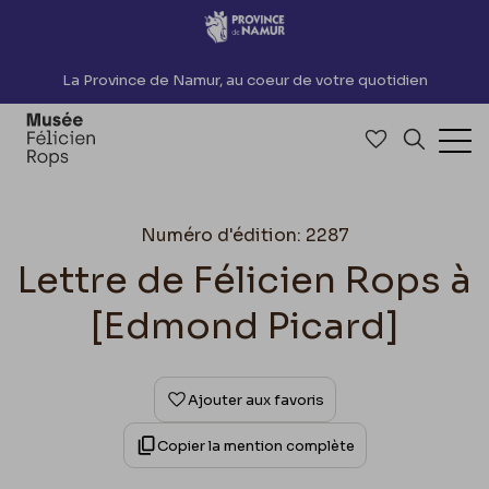
Accèder directement au contenu
La Province de Namur, au coeur de votre quotidien
Accéder à me
Recherch
Ouv
Numéro d'édition: 2287
Lettre de Félicien Rops à
[Edmond Picard]
Ajouter aux favoris
Copier la mention complète