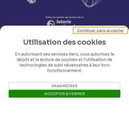
Continuer sans accepter
Utilisation des cookies
En autorisant ces services tiers, vous autorisez le
dépôt et la lecture de cookies et l'utilisation de
technologies de suivi nécessaires à leur bon
fonctionnement.
Nos coordonnées
PARAMÉTRER
Tél: +32 81 77 67 55
ACCEPTER & FERMER
E-mail: info@museerops.be
Ouvrir la barre de gestion des 
Instagram