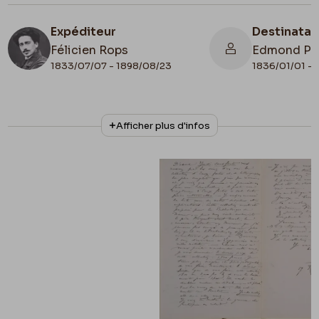
Expéditeur
Destinatai
Félicien Rops
Edmond Pi
1833/07/07 - 1898/08/23
1836/01/01 - 
N° d'inventaire
Collationnage
Afficher plus d'infos
ML/00631/0021
Autographe
Date de fin
1879/06/14
Lieu de conservation
Belgique, Bruxelles, Archives et Musée de la
Littérature