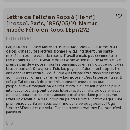
Lettre de Félicien Rops à [Henri]
Ajou
[Liesse]. Paris, 1886/05/19. Namur,
musée Félicien Rops, LEpr/272
letter
0469
Page 1 Recto : 1Paris Mercredi 19 mai !Mon Vieux– Deux mots au
galop. J’ai reçu tes lettres, bonnes, & qui indiquent une santé
morale en bonne voie de repos. Travaille mais pas comme tu le
fais depuis six ans. Travaille de la Copie & rien que de la copie. Ne
prends pas de « notes » sur les paysans, tu en as trop ; ce sont des
brutes partout & toujours. Puis les paysans foisonnent depuis trois
ans dans la littérature ! Voilà Zola qui fait paraître dans trois mois
son nouveau roman : La Terre ! « Les notes » c’est ta perte. Tu as, &
cela je l’ai observé de près très souvent chez toi ce que
j’appellerai « l’imagination de l’œil moral » qui te fait prendre pour
intéressantes, au point de vue littéraire, des mots ou des choses
de la vie courante qui n’ont aucune portée rendues par la plume.
C’est un défaut que beaucoup de peintres ont a un fort degré. Une
promenade au Salon vous confirme dans ce que j’avance.Page 1
Verso : 3Défie-toi de cela ! Dans ses conversations Flaubert n’est
jamais vr