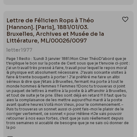
Lettre de Félicien Rops à Théo
Ajou
[Hannon]. [Paris], 1881/01/03.
Bruxelles, Archives et Musée de la
Littérature, ML/00026/0097
letter
1977
Page 1 Recto : 1Lundi 3 janvier 1881.Mon Cher ThéoD’abord que je
t’explique le bon sur la poste de Cent sous que je t’envoie ci-joint :
j’ai un travail très pressé à faire, travail pour lequel le repos moral
& physique est absolument nécessaire. J’avais soixante visites à
faire & trente bouquets à porter ! J’ai préféré me faire un alibi
sérieux & dire que j’étais à Bruxelles, fermant ma porte à tout le
monde hommes & femmes !! Femmes !!Donc tu trouveras ci joint
un paquet de lettres à mettre à la poste & à affranchir à Bruxelles,
et tout de suite je te prie. Elles sont déjà en retard !!! Il faut que tu
aies la complaisance de les mettre aujourd’hui mardi à la poste
avant quatre heures.Voilà mon Vieux, pour le commencement.–
Puis tu trouveras un sonnet aussi ci-joint fais-moi le plaisir de le
corriger vertement, ce sonnet « pour Hélène »!Je vais pouvoir
retourner à nos eaux fortes, c’est que je suis réellement depuis
trois semaines si accablé de besogne que je ne sais où donner de
la po