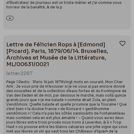
d’illustrateur de journaux est un triste métier et j’ai comme vous
horreur de la banalité, & de la p
Lettre de Félicien Rops à [Edmond]
Ajou
[Picard]. Paris, 1879/06/14. Bruxelles,
Archives et Musée de la Littérature,
ML/00631/0021
letter
2287
Page 1 Recto : 1Paris 14 juin 1879Vingt mots en courant, Mon Cher
Ami : Je vous prie de m’excuser si je ne vous ai pas encore donné
des nouvelles et de la collection d’eaux fortes et du frontispice de
Van den Eeden et de moi, par desssus le marché, mais voilà quinze
grands jours que « je me balade » comme dirait Zola, en plein
Vendômois. Quelle balade et quelle province que la Touraine ! Que
c’est bien « la doulce France » de Ronsard « gentilhomme
vendômois » ! Cela n’a pas les côtés saisissants de Fontainebleau
mais combien cela en est plus aimable ! – Quand vous aurez deux
jours libres entre trois procès nous irons à Laverdun, & à « Trop
Haut » où pousse entre les blancs calcaires une jolie vigne qui vous
met aux lèvres un vin qui vaut tous les Châteaux d’Iquem de la