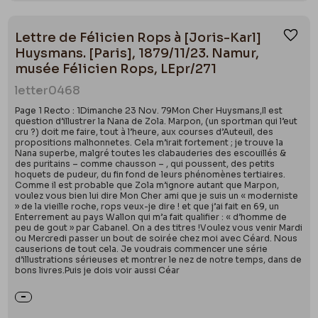
Lettre de Félicien Rops à [Joris-Karl]
Ajou
Huysmans. [Paris], 1879/11/23. Namur,
musée Félicien Rops, LEpr/271
letter
0468
Page 1 Recto : 1Dimanche 23 Nov. 79Mon Cher Huysmans,Il est
question d’illustrer la Nana de Zola. Marpon, (un sportman qui l’eut
cru ?) doit me faire, tout à l’heure, aux courses d’Auteuil, des
propositions malhonnetes. Cela m’irait fortement ; je trouve la
Nana superbe, malgré toutes les clabauderies des escouillés &
des puritains – comme chausson – , qui poussent, des petits
hoquets de pudeur, du fin fond de leurs phénomènes tertiaires.
Comme il est probable que Zola m’ignore autant que Marpon,
voulez vous bien lui dire Mon Cher ami que je suis un « moderniste
» de la vieille roche, rops veux-je dire ! et que j’ai fait en 69, un
Enterrement au pays Wallon qui m’a fait qualifier : « d’homme de
peu de gout » par Cabanel. On a des titres !Voulez vous venir Mardi
ou Mercredi passer un bout de soirée chez moi avec Céard. Nous
causerions de tout cela. Je voudrais commencer une série
d’illustrations sérieuses et montrer le nez de notre temps, dans de
bons livres.Puis je dois voir aussi Céar