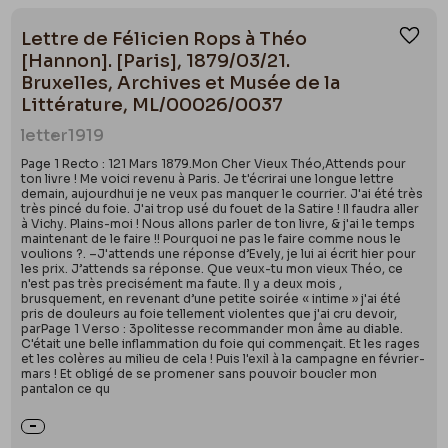
Lettre de Félicien Rops à Théo
Ajou
[Hannon]. [Paris], 1879/03/21.
Bruxelles, Archives et Musée de la
Littérature, ML/00026/0037
letter
1919
Page 1 Recto : 121 Mars 1879.Mon Cher Vieux Théo,Attends pour
ton livre ! Me voici revenu à Paris. Je t'écrirai une longue lettre
demain, aujourdhui je ne veux pas manquer le courrier. J'ai été très
très pincé du foie. J'ai trop usé du fouet de la Satire ! Il faudra aller
à Vichy. Plains-moi ! Nous allons parler de ton livre, & j'ai le temps
maintenant de le faire !! Pourquoi ne pas le faire comme nous le
voulions ?. –J'attends une réponse d’Evely, je lui ai écrit hier pour
les prix. J’attends sa réponse. Que veux-tu mon vieux Théo, ce
n'est pas très precisément ma faute. Il y a deux mois ,
brusquement, en revenant d’une petite soirée « intime » j'ai été
pris de douleurs au foie tellement violentes que j'ai cru devoir,
parPage 1 Verso : 3politesse recommander mon âme au diable.
C'était une belle inflammation du foie qui commençait. Et les rages
et les colères au milieu de cela ! Puis l'exil à la campagne en février-
mars ! Et obligé de se promener sans pouvoir boucler mon
pantalon ce qu