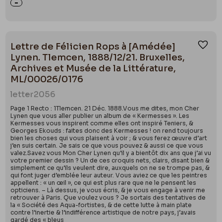
Lettre de Félicien Rops à [Amédée]
Ajou
Lynen. Tlemcen, 1888/12/21. Bruxelles,
Archives et Musée de la Littérature,
ML/00026/0176
letter
2056
Page 1 Recto : 1Tlemcen. 21 Déc. 1888.Vous me dites, mon Cher
Lynen que vous aller publier un album de « Kermesses ». Les
Kermesses vous inspirent comme elles ont inspiré Teniers, &
Georges Ekouds : faites donc des Kermesses ! on rend toujours
bien les choses qui vous plaisent à voir ; & vous ferez œuvre d’art
j’en suis certain. Je sais ce que vous pouvez & aussi ce que vous
valez.Savez vous Mon Cher Lynen qu’il y a bientôt dix ans que j’ai vu
votre premier dessin ? Un de ces croquis nets, clairs, disant bien &
simplement ce qu’ils veulent dire, auxquels on ne se trompe pas, &
qui font juger d’emblée leur auteur. Vous aviez ce que les peintres
appellent : « un œil », ce qui est plus rare que ne le pensent les
opticiens. – Là dessus, je vous écris, & je vous engage à venir me
retrouver à Paris. Que voulez vous ? Je sortais des tentatives de
la « Société des Aqua-fortistes, & de cette lutte à main plate
contre l’inertie & l’indifférence artistique de notre pays, j’avais
gardé des « bleus