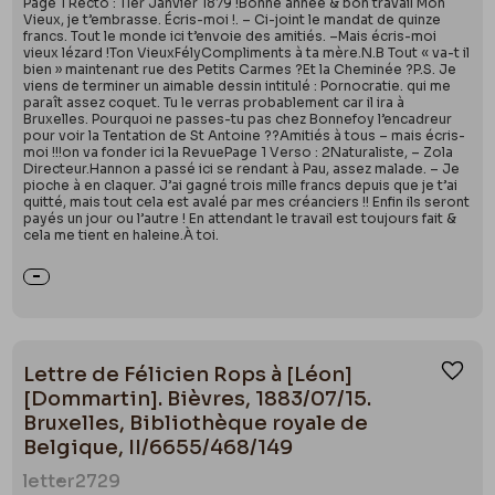
Page 1 Recto : 11er Janvier 1879 !Bonne année & bon travail Mon
Vieux, je t’embrasse. Écris-moi !. – Ci-joint le mandat de quinze
francs. Tout le monde ici t’envoie des amitiés. –Mais écris-moi
vieux lézard !Ton VieuxFélyCompliments à ta mère.N.B Tout « va-t il
bien » maintenant rue des Petits Carmes ?Et la Cheminée ?P.S. Je
viens de terminer un aimable dessin intitulé : Pornocratie. qui me
paraît assez coquet. Tu le verras probablement car il ira à
Bruxelles. Pourquoi ne passes-tu pas chez Bonnefoy l’encadreur
pour voir la Tentation de St Antoine ??Amitiés à tous – mais écris-
moi !!!on va fonder ici la RevuePage 1 Verso : 2Naturaliste, – Zola
Directeur.Hannon a passé ici se rendant à Pau, assez malade. – Je
pioche à en claquer. J’ai gagné trois mille francs depuis que je t’ai
quitté, mais tout cela est avalé par mes créanciers !! Enfin ils seront
payés un jour ou l’autre ! En attendant le travail est toujours fait &
cela me tient en haleine.À toi.
Lettre de Félicien Rops à [Léon]
Ajou
[Dommartin]. Bièvres, 1883/07/15.
Bruxelles, Bibliothèque royale de
Belgique, II/6655/468/149
letter
2729