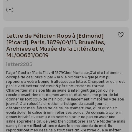
Lettre de Félicien Rops à [Edmond]
Ajou
[Picard]. Paris, 1879/04/11. Bruxelles,
Archives et Musée de la Littérature,
ML/00631/0019
letter
2285
Page 1 Recto : 1Paris 11 avril 1879Cher Monsieur,J’ai été tellement
occupé de ces jours ci par « la Vie Moderne » que je n’ai pu
répondre à votre bonne & affectueuse lettre. Charpentier qui n’est
pas le vieil éditeur créateur & père nourricier du format
Charpentier, mais son fils un jeune & intelligent garçon qui ne
recule devant rien est de mes amis et était venu me prier de lui
donner un fort coup de main pour le lancement « matériel » de son
journal. J’ai refusé la direction artistique du susdit journal,
détournant mes lèvres de ce calice d’amertume, quoi qu’on ait
voulu dorer le calice & emmieller ses bords. Je connais trop le «
genus irritabile vatum » des peintres pour ne pas en avoir une
saine appréhension. Je veux bien collaborer à la Vie Moderne mais
sans y faire « d’illustrations » dans le sens absolu du mot. Ils
reproduiront mes dessins & tout sera dit. J’estime que le métier