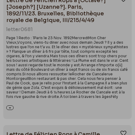
Lettre de Félicien Rops à [Octave?]
Ajou
[Joseph?] [Uzanne?]. Paris,
1892/11/23. Bruxelles, Bibliothèque
royale de Belgique, III/215/4/49
letter
0681
Page 1 Recto : 1Paris le 23 Nov. 1892MercrediMon Cher
Vieux,Voyons, viens-tu diner avec nous demain Jeudi ? Il y a des
lustres que l’on ne t’a vu. Et le dîner des « mystérieux sympathistes
» ? Flanque un dîner à 6 frs par tête, tout compris excepté les
cigares, & l’on y viendra.Mais tous ces dîners sont trop chers pour
les bourses artistiques & littéraires ! La Plume est dans le vrai :Cent
sous ! aussi regarde tout le monde y est.Arrange n’importe o[ù]
mais du côté Boulevard un dîner à sept francs ou de six francs café
compris.Si nous allions ressuciter leRocher de Cancalerue
MontorgeuilBon restaurant & pas cher. Cela nous fera penser à
Paul de Cock, que je relis pour l’instant à la Campagne.Il a bien plus
de génie que Zola. C’est exquis & délicieusement mal écrit : une
saveur ! Demain Jeudi à 6 ½ heures.Le Rocher de Cancale est à la
fois rive gauche & rive droite.À toi bien à travers les âgesFély
Lettre de Félicien Rops à Camille