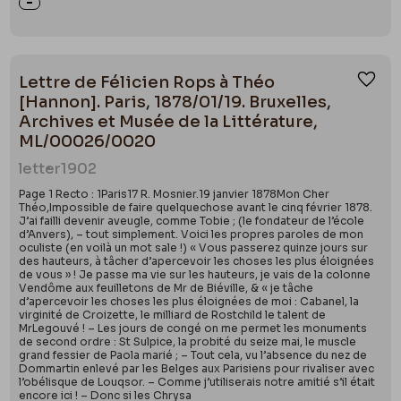
Lettre de Félicien Rops à Théo
Ajou
[Hannon]. Paris, 1878/01/19. Bruxelles,
Archives et Musée de la Littérature,
ML/00026/0020
letter
1902
Page 1 Recto : 1Paris17 R. Mosnier.19 janvier 1878Mon Cher
Théo,Impossible de faire quelquechose avant le cinq février 1878.
J’ai failli devenir aveugle, comme Tobie ; (le fondateur de l’école
d’Anvers), – tout simplement. Voici les propres paroles de mon
oculiste (en voilà un mot sale !) « Vous passerez quinze jours sur
des hauteurs, à tâcher d’apercevoir les choses les plus éloignées
de vous » ! Je passe ma vie sur les hauteurs, je vais de la colonne
Vendôme aux feuilletons de Mr de Biéville, & « je tâche
d’apercevoir les choses les plus éloignées de moi : Cabanel, la
virginité de Croizette, le milliard de Rostchild le talent de
MrLegouvé ! – Les jours de congé on me permet les monuments
de second ordre : St Sulpice, la probité du seize mai, le muscle
grand fessier de Paola marié ; – Tout cela, vu l’absence du nez de
Dommartin enlevé par les Belges aux Parisiens pour rivaliser avec
l’obélisque de Louqsor. – Comme j’utiliserais notre amitié s’il était
encore ici ! – Donc si les Chrysa