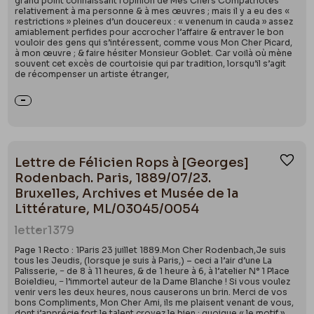
grand point connaissant l’opinion de Mes Chers Compatriotes
relativement à ma personne & à mes œuvres ; mais il y a eu des «
restrictions » pleines d’un doucereux : « venenum in cauda » assez
amiablement perfides pour accrocher l’affaire & entraver le bon
vouloir des gens qui s’intéressent, comme vous Mon Cher Picard,
à mon œuvre ; & faire hésiter Monsieur Goblet. Car voilà où mène
souvent cet excès de courtoisie qui par tradition, lorsqu’il s’agit
de récompenser un artiste étranger,
Lettre de Félicien Rops à [Georges]
Ajou
Rodenbach. Paris, 1889/07/23.
Bruxelles, Archives et Musée de la
Littérature, ML/03045/0054
letter
1379
Page 1 Recto : 1Paris 23 juillet 1889.Mon Cher Rodenbach,Je suis
tous les Jeudis, (lorsque je suis à Paris,) – ceci a l’air d’une La
Palisserie, − de 8 à 11 heures, & de 1 heure à 6, à l’atelier N° 1 Place
Boieldieu, − l’immortel auteur de la Dame Blanche ! Si vous voulez
venir vers les deux heures, nous causerons un brin. Merci de vos
bons Compliments, Mon Cher Ami, ils me plaisent venant de vous,
dont j’apprécie fort le talent croyez le bien ; quoique « le motif »