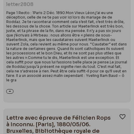
letter
2808
Page 1 Recto : 1Paris 2 Déc. 1890.Mon Vieux Léon,j’ai eu une
déception, celle de ne te pas voir ici lors du mariage de de
Roddaz. Je te raconterai comment cela s’est fait, c’est très drôle,
les dessous de la chose. Ton article sur Maeterlinck est très bon,
juste, et ta phrase de la fin, dans ma pensée. Il n’y a pas six jours
que j’écrivais à Mirbeau : nous allons être « pleins de sous-
Maeterlinck, mais que les caudataires suivent Maeterlinck ou
suivent Zola, cela revient au même pour nous. “Caudater” est dans
la nature de certaines gens. Quand ils sont catholiques ils suivent
les processions et le bon Dieu, et ils ne sont pas plus utiles que
les autres ».Comme tu le dis, Maeterlinck est une exception. Et
cela suffit pour que nous lui fassions belle place je pense.Le journal
de Roddaz jusqu’à présent ne signifie rien du tout. C’est mal fait,
cela ne s’adresse à rien. Peut être cela suffit-il pour ce qu’il veut en
faire. Il a un associé assez malin cependant : Yveling Ram Baud – ô
le gra
Lettre avec épreuve de Félicien Rops
Ajou
à Inconnu. [Paris], 1880/05/06.
Bruxelles, Bibliothèque royale de