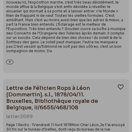
nouveau ici, l’exposition marche, c’est très beau décidément, le
monde afflue & la Belgique s’est enfin décidée à réveiller le
douanier qui dormait à sa porte et à laisser entrer « le Monde ».
Rien de frappant ni de neuf. Toutes les vieilles formules. C’est
embêtant. Mais c’est au moins aussi bien que les autres & mieux, a
part la France bien entendu. L’Éclairage est le meilleur de
l’Exposition. Très bien entendu !! Gouzien ouvre sa boîte à musique
des Concerts de l’Orangerie des Tuileries àprès demain. Il compte
sur un succès. Cela dépend de bien des choses ! du soleil & de la
Sottises des gens. Le soleil peut manquer, l’autre ne manquera
pas.C’est vexant qu’Edmond ne soit pas des vôtres, c’est un bon
compagnon de moins. Da
Lettre de Félicien Rops à Léon
Ajou
[Dommartin]. s.l., 1878/04/11.
Bruxelles, Bibliothèque royale de
Belgique, II/6655/468/108
letter
2689
Page 1 Recto : 1Vendredi 11 Avril 1878Mon Cher Léon,Je t’ai envoyé
30 frs sur le bureau d’Ixelles, dont reçu du bureau de la rue