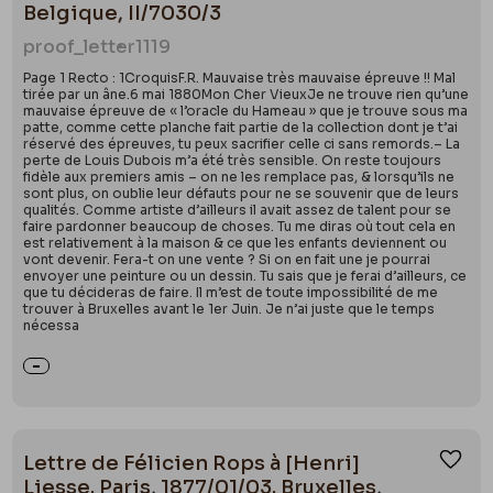
Belgique, II/7030/3
proof_letter
1119
Page 1 Recto : 1CroquisF.R. Mauvaise très mauvaise épreuve !! Mal
tirée par un âne.6 mai 1880Mon Cher VieuxJe ne trouve rien qu’une
mauvaise épreuve de « l’oracle du Hameau » que je trouve sous ma
patte, comme cette planche fait partie de la collection dont je t’ai
réservé des épreuves, tu peux sacrifier celle ci sans remords.– La
perte de Louis Dubois m’a été très sensible. On reste toujours
fidèle aux premiers amis – on ne les remplace pas, & lorsqu’ils ne
sont plus, on oublie leur défauts pour ne se souvenir que de leurs
qualités. Comme artiste d’ailleurs il avait assez de talent pour se
faire pardonner beaucoup de choses. Tu me diras où tout cela en
est relativement à la maison & ce que les enfants deviennent ou
vont devenir. Fera-t on une vente ? Si on en fait une je pourrai
envoyer une peinture ou un dessin. Tu sais que je ferai d’ailleurs, ce
que tu décideras de faire. Il m’est de toute impossibilité de me
trouver à Bruxelles avant le 1er Juin. Je n’ai juste que le temps
nécessa
Lettre de Félicien Rops à [Henri]
Ajou
Liesse. Paris, 1877/01/03. Bruxelles,