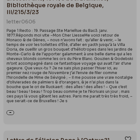
Bibliothèque royale de Belgique,
III/215/3/23
letter
0606
Page 1 Recto : 19. Passage Ste MarieRue du Bac3. janv.
1877.Réponds moi vite –Mon Cher LiesseMe voici retour de
Monaco & de Gènes, – nous n’avons fait : qu’aller & venir, – le
temps de voir les toilettes d’Été, d’aller en yacth jusqu’à la Villa
Doria, de cueillir un gros bouquet d’héliotropes dans les jardins de
Monte-Carlo & de l’apporter galamment à une belle dame qui a les
cheveux blonds comme les ors du Père Blanc. Gouzien & Godebski
m’ont accompagné dans ce fantastique voyage qui avait l’air d’une
gageure. Que veux-tu ? Je ne sais plus passer l’hiver ici, au
premier nez rouge de Novembre j’ai l’envie de filer comme
l’hirondelle de Mme de Sévigné ; – il me pousse une vraie nostalgie
d’olivierades de palmiers & d’orangers, & je n’ai plus dans la
bouche que le cri de Ruckaert : des aîles ! des aîles ! – Que c’est
beau ! beau ! beau ! Trop beau comme je te l’écrivais un jour ; mais
ces pays là vous gâtent les autres. Paris me parait très très froid, –
que serait-ce de Bruxelles ! Je s