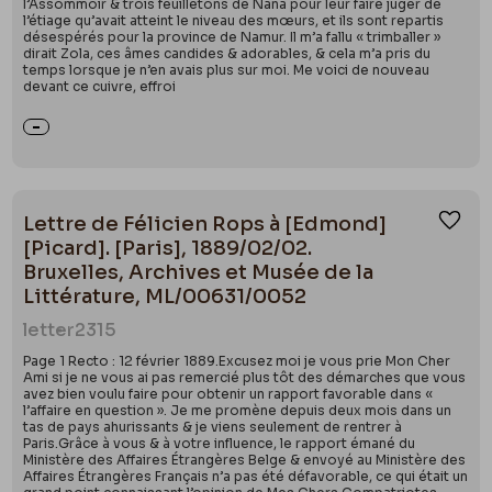
l’Assommoir & trois feuilletons de Nana pour leur faire juger de
l’étiage qu’avait atteint le niveau des mœurs, et ils sont repartis
désespérés pour la province de Namur. Il m’a fallu « trimballer »
dirait Zola, ces âmes candides & adorables, & cela m’a pris du
temps lorsque je n’en avais plus sur moi. Me voici de nouveau
devant ce cuivre, effroi
Lettre de Félicien Rops à [Edmond]
Ajou
[Picard]. [Paris], 1889/02/02.
Bruxelles, Archives et Musée de la
Littérature, ML/00631/0052
letter
2315
Page 1 Recto : 12 février 1889.Excusez moi je vous prie Mon Cher
Ami si je ne vous ai pas remercié plus tôt des démarches que vous
avez bien voulu faire pour obtenir un rapport favorable dans «
l’affaire en question ». Je me promène depuis deux mois dans un
tas de pays ahurissants & je viens seulement de rentrer à
Paris.Grâce à vous & à votre influence, le rapport émané du
Ministère des Affaires Étrangères Belge & envoyé au Ministère des
Affaires Étrangères Français n’a pas été défavorable, ce qui était un