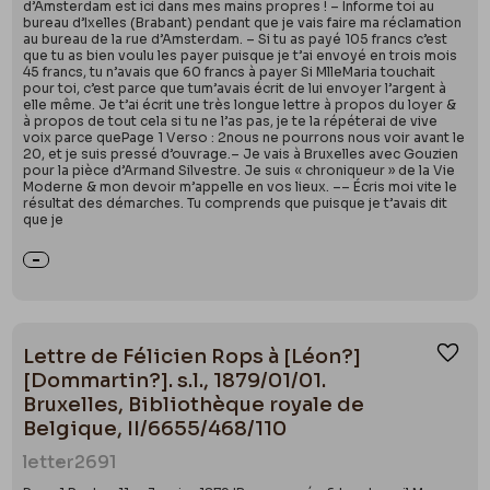
d’Amsterdam est ici dans mes mains propres ! – Informe toi au
bureau d’Ixelles (Brabant) pendant que je vais faire ma réclamation
au bureau de la rue d’Amsterdam. – Si tu as payé 105 francs c’est
que tu as bien voulu les payer puisque je t’ai envoyé en trois mois
45 francs, tu n’avais que 60 francs à payer Si MlleMaria touchait
pour toi, c’est parce que tum’avais écrit de lui envoyer l’argent à
elle même. Je t’ai écrit une très longue lettre à propos du loyer &
à propos de tout cela si tu ne l’as pas, je te la répéterai de vive
voix parce quePage 1 Verso : 2nous ne pourrons nous voir avant le
20, et je suis pressé d’ouvrage.– Je vais à Bruxelles avec Gouzien
pour la pièce d’Armand Silvestre. Je suis « chroniqueur » de la Vie
Moderne & mon devoir m’appelle en vos lieux. –– Écris moi vite le
résultat des démarches. Tu comprends que puisque je t’avais dit
que je
Lettre de Félicien Rops à [Léon?]
Ajou
[Dommartin?]. s.l., 1879/01/01.
Bruxelles, Bibliothèque royale de
Belgique, II/6655/468/110
letter
2691