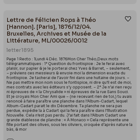
Lettre de Félicien Rops à Théo
Ajou
[Hannon]. [Paris], 1876/12/04.
Bruxelles, Archives et Musée de la
Littérature, ML/00026/0012
letter
1895
Page 1 Recto : 1Lundi 4 Déc. 1876Mon Cher Théo,Deux mots
télégrammatiques : 1° Question du frontispice : Je le ferai avec
plaisir, sur papier & je le porterai chez Yves & Barret, – seulement,
– préviens ces messieurs & envoie moi la dimension exacte du
frontispice. Je tacherai de l’avoir fini dans une huitaine de jours. –
Ne pas mettre mon nom sous le fontispice, ni dire qu’il est de moi,
mes contrats avec les éditeurs s’y opposent. – 2° Je n’ai rien reçu
ni épreuves de « la Chrysalide » ni épreuves de la rue Sans Souci.
Et je croyais Mon Cher Ami que – (ne recevant rien de toi,) tu avais
renoncé à faire paraître une planche dans l’Album-Cadart, lequel
Album-Cadart parait le dix Décembre. Ta planche ne sera pas
perdue, expédie la à Cadart qui la fera paraître dans l’Illustration
Nouvelle. Cela n’est pas perdu. J’ai fait dans l’Album Cadart une
grande diablesse de planche : « À Monaco » Cela représente une
fille portant des olives, sous les oliviers, croquée d’après nature la
bàs, & mor