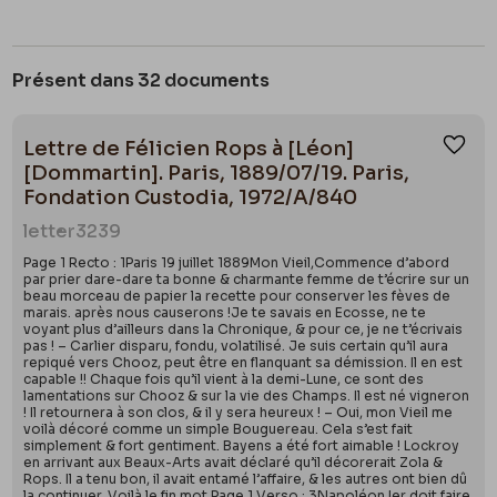
Présent dans 32 documents
Lettre de Félicien Rops à [Léon]
Ajou
[Dommartin]. Paris, 1889/07/19. Paris,
Fondation Custodia, 1972/A/840
letter
3239
Page 1 Recto : 1Paris 19 juillet 1889Mon Vieil,Commence d’abord
par prier dare-dare ta bonne & charmante femme de t’écrire sur un
beau morceau de papier la recette pour conserver les fèves de
marais. après nous causerons !Je te savais en Ecosse, ne te
voyant plus d’ailleurs dans la Chronique, & pour ce, je ne t’écrivais
pas ! – Carlier disparu, fondu, volatilisé. Je suis certain qu’il aura
repiqué vers Chooz, peut être en flanquant sa démission. Il en est
capable !! Chaque fois qu’il vient à la demi-Lune, ce sont des
lamentations sur Chooz & sur la vie des Champs. Il est né vigneron
! Il retournera à son clos, & il y sera heureux ! – Oui, mon Vieil me
voilà décoré comme un simple Bouguereau. Cela s’est fait
simplement & fort gentiment. Bayens a été fort aimable ! Lockroy
en arrivant aux Beaux-Arts avait déclaré qu’il décorerait Zola &
Rops. Il a tenu bon, il avait entamé l’affaire, & les autres ont bien dû
la continuer. Voilà le fin mot.Page 1 Verso : 3Napoléon Ier doit faire