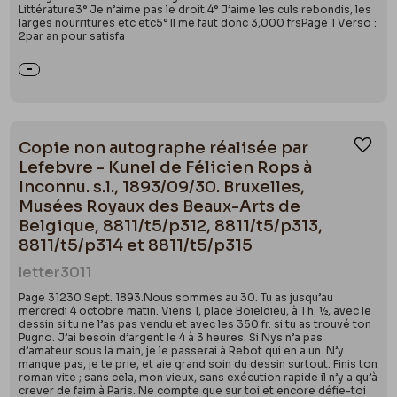
Littérature3° Je n’aime pas le droit.4° J’aime les culs rebondis, les
larges nourritures etc etc5° Il me faut donc 3,000 frsPage 1 Verso :
2par an pour satisfa
Copie non autographe réalisée par
Ajou
Lefebvre - Kunel de Félicien Rops à
Inconnu. s.l., 1893/09/30. Bruxelles,
Musées Royaux des Beaux-Arts de
Belgique, 8811/t5/p312, 8811/t5/p313,
8811/t5/p314 et 8811/t5/p315
letter
3011
Page 31230 Sept. 1893.Nous sommes au 30. Tu as jusqu’au
mercredi 4 octobre matin. Viens 1, place Boiëldieu, à 1 h. ½, avec le
dessin si tu ne l’as pas vendu et avec les 350 fr. si tu as trouvé ton
Pugno. J’ai besoin d’argent le 4 à 3 heures. Si Nys n’a pas
d’amateur sous la main, je le passerai à Rebot qui en a un. N’y
manque pas, je te prie, et aie grand soin du dessin surtout. Finis ton
roman vite ; sans cela, mon vieux, sans exécution rapide il n’y a qu’à
crever de faim à Paris. Ne compte que sur toi et encore défie-toi