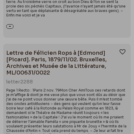
terre. Au troisième verre on croit au bon Dieu & l’on se sent la
proie des six péchés Capitaux, (l’avarice n’ayant jamais été qu’une
vertu en tant que déplaisante & désagréable aux braves gens). –
Enfin me voici et je va
Lettre de Félicien Rops à [Edmond]
Ajou
[Picard]. Paris, 1879/11/02. Bruxelles,
Archives et Musée de la Littérature,
ML/00631/0022
letter
2288
Page 1 Recto : 1Paris 2 nov. 79Mon Cher AmiTous ces retards dont
je m’afflige & dont je me vexe plus que vous sont dûs au désir que
j’ai de ne point vous donner une œuvre bête. Puis il m’est tombé
des oncles antidiluviens – des gens qui veulent qu’on leur fasse
boire leur café à la Rotonde au Palais Royal comme en 1823, &
demandent si le Théatre de Madame réunit toujours « les
fashionables » de la Capitale ! J’ai vu le moment où ils me priaient
de déterrer l’aimable Paméla « une piquante brunette » & où ils
voulaient présenter leurs salutations à Mr de Jouy « l’hermite de la
Chaussée d’Antin ». Tout cela prend du temps. – Je leur ai fait lire