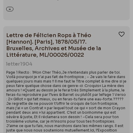
Lettre de Félicien Rops à Théo
Ajou
[Hannon]. [Paris], 1878/05/17.
Bruxelles, Archives et Musée de la
Littérature, ML/00026/0022
letter
1904
Page 1 Recto : 1Mon Cher Théo,Je n’entendais plus parler de toi.
Voilà pourquoi je n'ai pas fait de frontispice ; – Je vais le faire dans
quelques jours mais mais !! Il me faut le Titre complet & me dire si je
peux faire quelque chose dans ce genre-ci :Croquis« La mère des
amours ! »Quant au dessin je le ferai très Simplement à la plume, le
feras-tu reproduire par l’Ives & Barret ou plutôt par lePage 1 Verso
: 2« Gillot » qui fait mieux, ou en feras-tu faire une eau-forte.?????
Je regrette de ne pouvoir t’offrir le croquis de ton frontispice,
mais j’ai « un Contrat » par lequel tout ce qui « sort de mon Crayon
pendant deux ans » lui appartient. C’est un bonhomme qui est
sévère & juste, Et il réclamera son dessin ! –Cela sera pour ton
troisième volume, car je m'inscris pour tous tes frontispices.
J’aime ce que tu fais, nous marchons dans les mêmes rangs. Il est
juste que nous nous soutenions mutuellement.Ici, l’Exposition