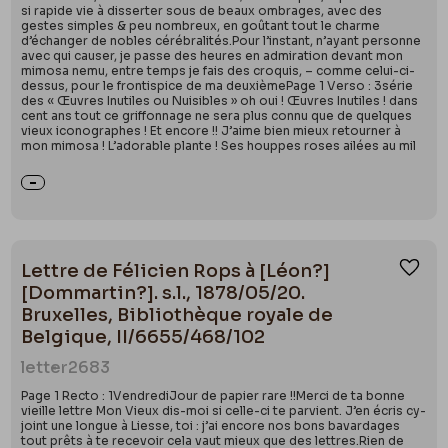
si rapide vie à disserter sous de beaux ombrages, avec des
gestes simples & peu nombreux, en goûtant tout le charme
d’échanger de nobles cérébralités.Pour l’instant, n’ayant personne
avec qui causer, je passe des heures en admiration devant mon
mimosa nemu, entre temps je fais des croquis, – comme celui-ci-
dessus, pour le frontispice de ma deuxièmePage 1 Verso : 3série
des « Œuvres Inutiles ou Nuisibles » oh oui ! Œuvres Inutiles ! dans
cent ans tout ce griffonnage ne sera plus connu que de quelques
vieux iconographes ! Et encore !! J’aime bien mieux retourner à
mon mimosa ! L’adorable plante ! Ses houppes roses ailées au mil
Lettre de Félicien Rops à [Léon?]
Ajou
[Dommartin?]. s.l., 1878/05/20.
Bruxelles, Bibliothèque royale de
Belgique, II/6655/468/102
letter
2683
Page 1 Recto : 1VendrediJour de papier rare !!Merci de ta bonne
vieille lettre Mon Vieux dis-moi si celle-ci te parvient. J’en écris cy-
joint une longue à Liesse, toi : j’ai encore nos bons bavardages
tout prêts à te recevoir cela vaut mieux que des lettres.Rien de