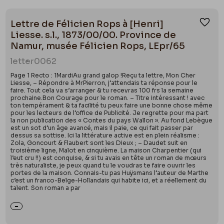
Lettre de Félicien Rops à [Henri]
Ajou
Liesse. s.l., 1873/00/00. Province de
Namur, musée Félicien Rops, LEpr/65
letter
0062
Page 1 Recto : 1MardiAu grand galop !Reçu ta lettre, Mon Cher
Liesse, – Répondre à MrPierron, j’attendais ta réponse pour le
faire. Tout cela va s’arranger & tu recevras 100 frs la semaine
prochaine.Bon Courage pour le roman. – Titre intéressant ! avec
ton tempérament & ta facilité tu peux faire une bonne chose même
pour les lecteurs de l’office de Publicité. Je regrette pour ma part
la non publication des « Contes du pays Wallon ». Au fond Lebègue
est un sot d’un âge avancé, mais il paie, ce qui fait passer par
dessus sa sottise. Ici la littérature active est en plein réalisme :
Zola, Goncourt & Flaubert sont les Dieux ; – Daudet suit en
troisième ligne, Malot en cinquième. La maison Charpentier (qui
l’eut cru !!) est conquise, & si tu avais en tête un roman de mœurs
très naturaliste, je peux quand tu le voudras te faire ouvrir les
portes de la maison. Connais-tu pas Huÿsmans l’auteur de Marthe
c’est un franco-Belge-Hollandais qui habite ici, et a réellement du
talent. Son roman a par