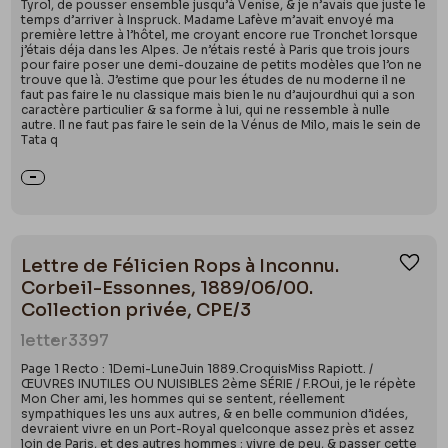
Tyrol, de pousser ensemble jusqu’à Venise, & je n’avais que juste le
temps d’arriver à Inspruck. Madame Lafève m’avait envoyé ma
première lettre à l’hôtel, me croyant encore rue Tronchet lorsque
j’étais déja dans les Alpes. Je n’étais resté à Paris que trois jours
pour faire poser une demi-douzaine de petits modèles que l’on ne
trouve que là. J’estime que pour les études de nu moderne il ne
faut pas faire le nu classique mais bien le nu d’aujourdhui qui a son
caractère particulier & sa forme à lui, qui ne ressemble à nulle
autre. Il ne faut pas faire le sein de la Vénus de Milo, mais le sein de
Tata q
Lettre de Félicien Rops à Inconnu.
Ajou
Corbeil-Essonnes, 1889/06/00.
Collection privée, CPE/3
letter
3397
Page 1 Recto : 1Demi-LuneJuin 1889.CroquisMiss Rapiott. /
ŒUVRES INUTILES OU NUISIBLES 2ème SÉRIE / F.ROui, je le répète
Mon Cher ami, les hommes qui se sentent, réellement
sympathiques les uns aux autres, & en belle communion d’idées,
devraient vivre en un Port-Royal quelconque assez près et assez
loin de Paris, et des autres hommes ; vivre de peu, & passer cette