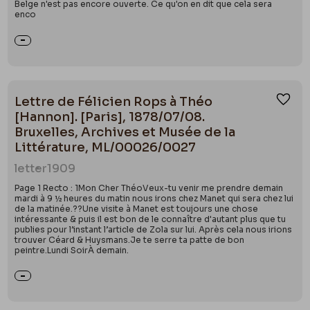
Belge n'est pas encore ouverte. Ce qu'on en dit que cela sera
enco
Lettre de Félicien Rops à Théo
Ajou
[Hannon]. [Paris], 1878/07/08.
Bruxelles, Archives et Musée de la
Littérature, ML/00026/0027
letter
1909
Page 1 Recto : 1Mon Cher ThéoVeux-tu venir me prendre demain
mardi à 9 ½ heures du matin nous irons chez Manet qui sera chez lui
de la matinée.??Une visite à Manet est toujours une chose
intéressante & puis il est bon de le connaître d'autant plus que tu
publies pour l’instant l’article de Zola sur lui. Après cela nous irions
trouver Céard & Huysmans.Je te serre ta patte de bon
peintre.Lundi SoirÀ demain.