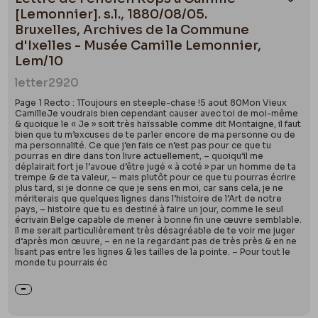
Ajou
[Lemonnier]. s.l., 1880/08/05.
Bruxelles, Archives de la Commune
d'Ixelles - Musée Camille Lemonnier,
Lem/10
letter
2920
Page 1 Recto : 1Toujours en steeple-chase !5 aout 80Mon Vieux
CamilleJe voudrais bien cependant causer avec toi de moi-même
& quoique le « Je » soit très haïssable comme dit Montaigne, il faut
bien que tu m’excuses de te parler encore de ma personne ou de
ma personnalité. Ce que j’en fais ce n’est pas pour ce que tu
pourras en dire dans ton livre actuellement, – quoiqu’il me
déplairait fort je l’avoue d’être jugé « à coté » par un homme de ta
trempe & de ta valeur, – mais plutôt pour ce que tu pourras écrire
plus tard, si je donne ce que je sens en moi, car sans cela, je ne
mériterais que quelques lignes dans l’histoire de l’Art de notre
pays, – histoire que tu es destiné à faire un jour, comme le seul
écrivain Belge capable de mener à bonne fin une œuvre semblable.
Il me serait particulièrement très désagréable de te voir me juger
d’après mon œuvre, – en ne la regardant pas de très près & en ne
lisant pas entre les lignes & les tailles de la pointe. – Pour tout le
monde tu pourrais éc