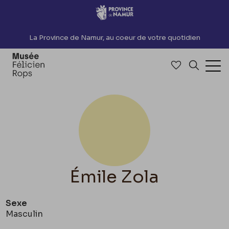
Accèder directement au contenu
La Province de Namur, au coeur de votre quotidien
Accéder à me
Recherch
Ouv
Émile Zola
Sexe
Masculin