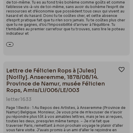
de toi-même. Tu es au fond très bohème comme goûts et comme
faiblesse vis-à-vis de toi-même, sans avoir du bohème l’esprit de
ressources et d’économie que possèdent tous ceux qui vivent au
hasard et du hasard. Donc tu te coûtes cher, et cette absence
d’esprit pratique fait que tu n’en sors jamais. Tu te coûtes plus cher
que tu ne gagnes, d’où l’impossibilité d’arriver à l’équilibre. Tu
t’emballes au premier carrefour que tu trouves, sans lire le poteau
indicateur et
Lettre de Félicien Rops à [Jules]
Ajou
[Noilly]. Anseremme, 1878/08/14.
Province de Namur, musée Félicien
Rops, Amis/LI/006/LE/003
letter
1633
Page 1 Recto : 1 Au Repos des Artistes, à Anseremme (Province de
Namur) Belgique. Monsieur, Je vous prie de m’excuser de n’avoir
pu répondre plus tôt à vos aimables lettres, mais je les ai reçues,
toutes les deux, presqu’en même temps. – Je n’ai fait que
traverser Paris, remettant à mon prochain voyage le plaisir d’aller
vous faire visite. J’avais promis à un ami d’aller le rejoindre en