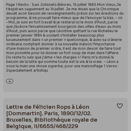
Page 1 Recto : 1Les Jolisnets.Bièvres, 15 juillet 1883.Mon Vieux,Je
t’espérais vaguement au 14 juillet. Je me disais que la Chronique
devait avoir besoin de renseignements précis sur les érections du
programme, & ne pouvait faire mieux que de t’envoyer la bàs, – ici.
–Moi, je suis en fort travail & je resterai ici le mois d’Aout, parce
que j’exècre l’envahissement bourgeois des villes d’eaux au mois
d’Aout, puis aussi parce que Léontine quittant la rue Richelieu le
premier janvier 1884 & voulant s’installer beaucoup plus
luxueusement dans « un premier » quelconque, & avec sa crânerie
ordinaire comptant donner à sa nouvelle maison l’importance
d’une maison de premier ordre, il est de mon devoir de faire tout
mon possible pour lui donner un fort coup de main dans l’affaire.
Du reste tu sais que j’aime « les charges » ! Paris m’a donné le
besoin de la lutte qui somme toute est la vie & la vraie. – Léon a
sous la main une chose superbe, pour une maisonPage 1 Verso :
2specialement artistiqu
Lettre de Félicien Rops à Léon
Ajou
[Dommartin]. Paris, 1890/12/02.
Bruxelles, Bibliothèque royale de
Belgique, II/6655/468/229