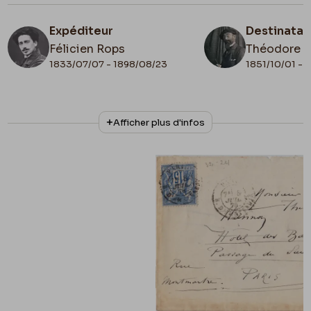
Expéditeur
Destinatai
Félicien Rops
Théodore 
1833/07/07 - 1898/08/23
1851/10/01 - 
N° d'inventaire
Collationnage
Afficher plus d'infos
ML/00026/0027
Autographe
Date de fin
Cachet d'envoi
1878/07/08
1878/07/08
Lieu de conservation
Belgique, Bruxelles, Archives et Musée de la
Littérature
Apostille
32-24 / 8 juillet 1878 / Visite à Manet