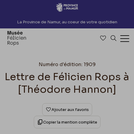
Accèder directement au contenu
La Province de Namur, au coeur de votre quotidien
Accéder à me
Recherch
Ouv
Numéro d'édition: 1909
Lettre de Félicien Rops à
[Théodore Hannon]
Ajouter aux favoris
Copier la mention complète