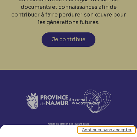
documents et connaissances afin de
contribuer à faire perdurer son œuvre pour
les générations futures.
Je contribue
Continuer sans accepter