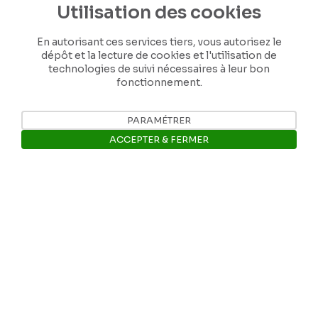
Utilisation des cookies
En autorisant ces services tiers, vous autorisez le
dépôt et la lecture de cookies et l'utilisation de
technologies de suivi nécessaires à leur bon
fonctionnement.
Nos coordonnées
PARAMÉTRER
ACCEPTER & FERMER
Tél: +32 81 77 67 55
Ouvrir la barre de gestion des 
E-mail: info@museerops.be
Instagram
Facebook