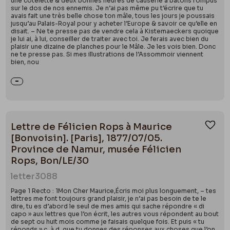
une côtelette & deux bonnes heures de causerie à bâtons rompus
sur le dos de nos ennemis. Je n’ai pas même pu t’écrire que tu
avais fait une très belle chose ton mâle, tous les jours je poussais
jusqu’au Palais-Royal pour y acheter l’Europe & savoir ce qu’elle en
disait. – Ne te presse pas de vendre cela à Kistemaeckers quoique
je lui ai, à lui, conseiller de traiter avec toi. Je ferais avec bien du
plaisir une dizaine de planches pour le Mâle. Je les vois bien. Donc
ne te presse pas. Si mes illustrations de l’Assommoir viennent
bien, nou
Lettre de Félicien Rops à Maurice
Ajou
[Bonvoisin]. [Paris], 1877/07/05.
Province de Namur, musée Félicien
Rops, Bon/LE/30
letter
3088
Page 1 Recto : 1Mon Cher Maurice,Écris moi plus longuement, – tes
lettres me font toujours grand plaisir, je n’ai pas besoin de te le
dire, tu es d’abord le seul de mes amis qui sache répondre « di
capo » aux lettres que l’on écrit, les autres vous répondent au bout
de sept ou huit mois comme je faisais quelque fois. Et puis « tu
réponds » c. à d. que tu donnes des réponses aux choses que l’on