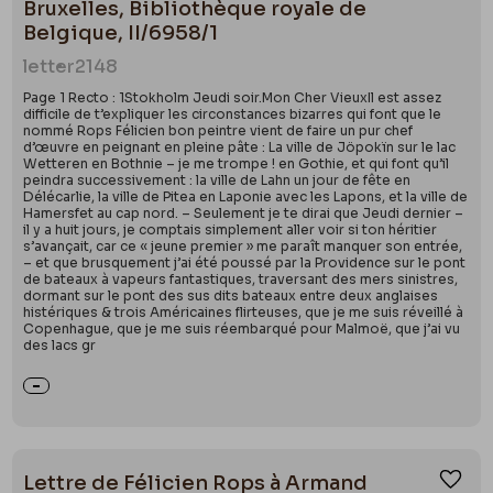
Bruxelles, Bibliothèque royale de
Belgique, II/6958/1
letter
2148
Page 1 Recto : 1Stokholm Jeudi soir.Mon Cher VieuxIl est assez
difficile de t’expliquer les circonstances bizarres qui font que le
nommé Rops Félicien bon peintre vient de faire un pur chef
d’œuvre en peignant en pleine pâte : La ville de Jöpokïn sur le lac
Wetteren en Bothnie – je me trompe ! en Gothie, et qui font qu’il
peindra successivement : la ville de Lahn un jour de fête en
Délécarlie, la ville de Pitea en Laponie avec les Lapons, et la ville de
Hamersfet au cap nord. – Seulement je te dirai que Jeudi dernier –
il y a huit jours, je comptais simplement aller voir si ton héritier
s’avançait, car ce « jeune premier » me paraît manquer son entrée,
– et que brusquement j’ai été poussé par la Providence sur le pont
de bateaux à vapeurs fantastiques, traversant des mers sinistres,
dormant sur le pont des sus dits bateaux entre deux anglaises
histériques & trois Américaines flirteuses, que je me suis réveillé à
Copenhague, que je me suis réembarqué pour Malmoë, que j’ai vu
des lacs gr
Lettre de Félicien Rops à Armand
Ajou