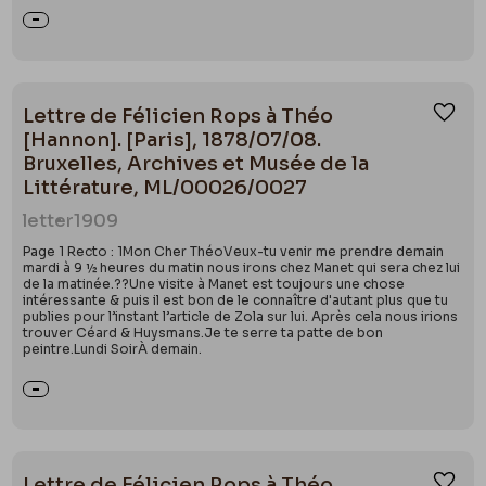
Lettre de Félicien Rops à Théo
Ajou
[Hannon]. [Paris], 1878/07/08.
Bruxelles, Archives et Musée de la
Littérature, ML/00026/0027
letter
1909
Page 1 Recto : 1Mon Cher ThéoVeux-tu venir me prendre demain
mardi à 9 ½ heures du matin nous irons chez Manet qui sera chez lui
de la matinée.??Une visite à Manet est toujours une chose
intéressante & puis il est bon de le connaître d'autant plus que tu
publies pour l’instant l’article de Zola sur lui. Après cela nous irions
trouver Céard & Huysmans.Je te serre ta patte de bon
peintre.Lundi SoirÀ demain.
Lettre de Félicien Rops à Théo