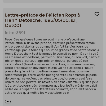
Lettre-préface de Félicien Rops à
Ajou
Henri Detouche, 1895/05/00, s.l.,
Det001
letter
3591
Page ICes quelques lignes ne sont ni une préface, ni une
introduction, ni un avant-propos, c’est une présentation rapide
entre deux shake hands comme il s'en fait tant les jours de
vernissage, par le temps qui court de grands et de petits salons.«
Henry Detouche », tout le monde le connait ce nom-là ; on l’a vu à
ces mêmes expositions, partout où l’on parle, où l'on voit, partout
où l'on glose, partoutPage IIoù l'on écoute, partout où l'on
cérébralise ! Quand vous aurez lu son livre, vous serez son ami,
toute présentation deviendra inutile. Je ne suis donc à l’heure
présente qu'une interposition momentanée, dont vous me
remercierez plus tard, après besogne faite.Les peintres, je parle
de ceux qui ne veulent pas admettre que, lorsqu'on veut faire
œuvre de bon peintre, un navet bien peint vaut mieux qu’une jolie
idée, ont toujours désiré montrer que leur boîte crânienne valait
celles de la plupart des littérateurs courants, et pouvait servir à
autre chose qu’à mettre les vieux tubes de c