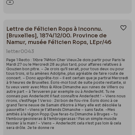
Lettre de Félicien Rops à Inconnu.
Ajou
[Bruxelles], 1874/12/00. Province de
Namur, musée Félicien Rops, LEpr/46
letter
0043
Page 1 Recto : 1Xbre 74Mon Cher VieuxJe dois partir pour Paris le
Mardi 27 ou le Mercredi 28 au plus tard, pour affaires relatives à
Gouzien bon pitre. – Je crois qu’il serait, pour tous deux ou pour
tous trois, si tu amènes Adolphe, plus agréable de faire route de
concert. – Donc apprête-toi – il est certain que je partirai Mercredi
à 9 heures de Bruxelles. Écris-moi tout de suite poste restante, si
tu veux venir avec Miss & Alice Dimanche aux ruines de Villers ou
autre part – à Tervueren par exemple ou à Anderlecht. Tu ne
connais pas Anderlecht il faut connaître Anderlecht ! – Viens nous
rirons, c’estPage 1 Verso : 2si bon de fou-rire. Écris donc à ce
grand Terre neuve de Samain d’écrire à Mary elle est désolée la
pauvrette ! –Viens je t’attends Dimanche – sans faute. –Mes
amitiés à la légion Popp.Que feras-tu Dimanche à Bruges – tu
t’embourgeoisieras & t’embrugerasas ! Pas un simple muscle
fessier à la main ! – Viens – Anderlecht cela n’est pas loin & cela
sera drôle. Je te donne re