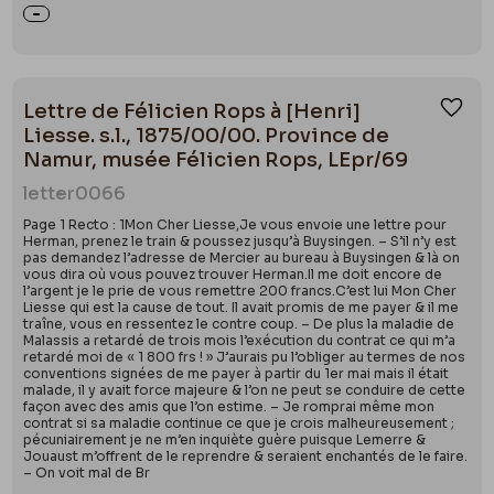
Lettre de Félicien Rops à [Henri]
Ajou
Liesse. s.l., 1875/00/00. Province de
Namur, musée Félicien Rops, LEpr/69
letter
0066
Page 1 Recto : 1Mon Cher Liesse,Je vous envoie une lettre pour
Herman, prenez le train & poussez jusqu’à Buysingen. – S’il n’y est
pas demandez l’adresse de Mercier au bureau à Buysingen & là on
vous dira où vous pouvez trouver Herman.Il me doit encore de
l’argent je le prie de vous remettre 200 francs.C’est lui Mon Cher
Liesse qui est la cause de tout. Il avait promis de me payer & il me
traîne, vous en ressentez le contre coup. – De plus la maladie de
Malassis a retardé de trois mois l’exécution du contrat ce qui m’a
retardé moi de « 1 800 frs ! » J’aurais pu l’obliger au termes de nos
conventions signées de me payer à partir du 1er mai mais il était
malade, il y avait force majeure & l’on ne peut se conduire de cette
façon avec des amis que l’on estime. – Je romprai même mon
contrat si sa maladie continue ce que je crois malheureusement ;
pécuniairement je ne m’en inquiète guère puisque Lemerre &
Jouaust m’offrent de le reprendre & seraient enchantés de le faire.
– On voit mal de Br