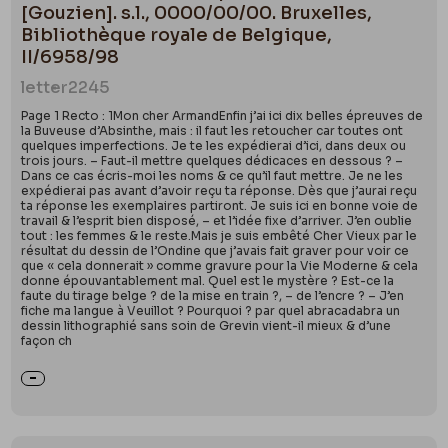
[Gouzien]. s.l., 0000/00/00. Bruxelles,
Bibliothèque royale de Belgique,
II/6958/98
letter
2245
Page 1 Recto : 1Mon cher ArmandEnfin j’ai ici dix belles épreuves de
la Buveuse d’Absinthe, mais : il faut les retoucher car toutes ont
quelques imperfections. Je te les expédierai d’ici, dans deux ou
trois jours. – Faut-il mettre quelques dédicaces en dessous ? –
Dans ce cas écris-moi les noms & ce qu’il faut mettre. Je ne les
expédierai pas avant d’avoir reçu ta réponse. Dès que j’aurai reçu
ta réponse les exemplaires partiront. Je suis ici en bonne voie de
travail & l’esprit bien disposé, – et l’idée fixe d’arriver. J’en oublie
tout : les femmes & le reste.Mais je suis embêté Cher Vieux par le
résultat du dessin de l’Ondine que j’avais fait graver pour voir ce
que « cela donnerait » comme gravure pour la Vie Moderne & cela
donne épouvantablement mal. Quel est le mystère ? Est-ce la
faute du tirage belge ? de la mise en train ?, – de l’encre ? – J’en
fiche ma langue à Veuillot ? Pourquoi ? par quel abracadabra un
dessin lithographié sans soin de Grevin vient-il mieux & d’une
façon ch