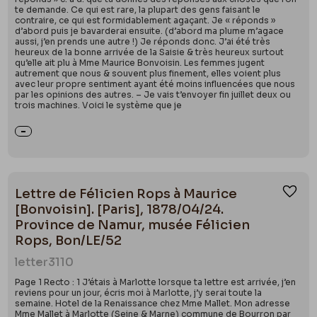
te demande. Ce qui est rare, la plupart des gens faisant le
contraire, ce qui est formidablement agaçant. Je « réponds »
d’abord puis je bavarderai ensuite. (d’abord ma plume m’agace
aussi, j’en prends une autre !) Je réponds donc. J’ai été très
heureux de la bonne arrivée de la Saisie & très heureux surtout
qu’elle ait plu à Mme Maurice Bonvoisin. Les femmes jugent
autrement que nous & souvent plus finement, elles voient plus
avec leur propre sentiment ayant été moins influencées que nous
par les opinions des autres. – Je vais t’envoyer fin juillet deux ou
trois machines. Voici le système que je
Lettre de Félicien Rops à Maurice
Ajou
[Bonvoisin]. [Paris], 1878/04/24.
Province de Namur, musée Félicien
Rops, Bon/LE/52
letter
3110
Page 1 Recto : 1 J’étais à Marlotte lorsque ta lettre est arrivée, j’en
reviens pour un jour, écris moi à Marlotte, j’y serai toute la
semaine. Hotel de la Renaissance chez Mme Mallet. Mon adresse
Mme Mallet à Marlotte (Seine & Marne) commune de Bourron par