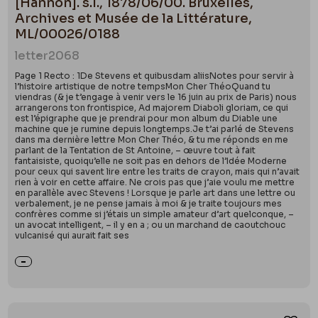
[Hannon]. s.l., 1878/06/00. Bruxelles,
Archives et Musée de la Littérature,
ML/00026/0188
letter
2068
Page 1 Recto : 1De Stevens et quibusdam aliisNotes pour servir à
l’histoire artistique de notre tempsMon Cher ThéoQuand tu
viendras (& je t’engage à venir vers le 16 juin au prix de Paris) nous
arrangerons ton frontispice, Ad majorem Diaboli gloriam, ce qui
est l’épigraphe que je prendrai pour mon album du Diable une
machine que je rumine depuis longtemps.Je t’ai parlé de Stevens
dans ma dernière lettre Mon Cher Théo, & tu me réponds en me
parlant de la Tentation de St Antoine, – œuvre tout à fait
fantaisiste, quoiqu’elle ne soit pas en dehors de l’Idée Moderne
pour ceux qui savent lire entre les traits de crayon, mais qui n’avait
rien à voir en cette affaire. Ne crois pas que j’aie voulu me mettre
en parallèle avec Stevens ! Lorsque je parle art dans une lettre ou
verbalement, je ne pense jamais à moi & je traite toujours mes
confrères comme si j’étais un simple amateur d’art quelconque, –
un avocat intelligent, – il y en a ; ou un marchand de caoutchouc
vulcanisé qui aurait fait ses