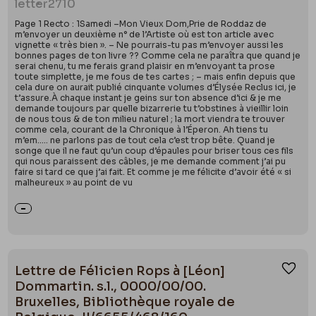
letter
2710
Page 1 Recto : 1Samedi –Mon Vieux Dom,Prie de Roddaz de
m’envoyer un deuxième n° de l’Artiste où est ton article avec
vignette « très bien ». – Ne pourrais-tu pas m’envoyer aussi les
bonnes pages de ton livre ?? Comme cela ne paraîtra que quand je
serai chenu, tu me ferais grand plaisir en m’envoyant ta prose
toute simplette, je me fous de tes cartes ; – mais enfin depuis que
cela dure on aurait publié cinquante volumes d’Élysée Reclus ici, je
t’assure.À chaque instant je geins sur ton absence d’ici & je me
demande toujours par quelle bizarrerie tu t’obstines à vieillir loin
de nous tous & de ton milieu naturel ; la mort viendra te trouver
comme cela, courant de la Chronique à l’Éperon. Ah tiens tu
m’em….. ne parlons pas de tout cela c’est trop bête. Quand je
songe que il ne faut qu’un coup d’épaules pour briser tous ces fils
qui nous paraissent des câbles, je me demande comment j’ai pu
faire si tard ce que j’ai fait. Et comme je me félicite d’avoir été « si
malheureux » au point de vu
Lettre de Félicien Rops à [Léon]
Ajou
Dommartin. s.l., 0000/00/00.
Bruxelles, Bibliothèque royale de