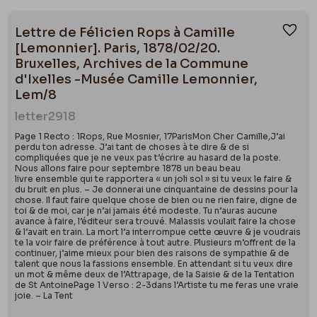
Lettre de Félicien Rops à Camille
Ajou
[Lemonnier]. Paris, 1878/02/20.
Bruxelles, Archives de la Commune
d'Ixelles -Musée Camille Lemonnier,
Lem/8
letter
2918
Page 1 Recto : 1Rops, Rue Mosnier, 17ParisMon Cher Camille,J’ai
perdu ton adresse. J’ai tant de choses à te dire & de si
compliquées que je ne veux pas t’écrire au hasard de la poste.
Nous allons faire pour septembre 1878 un beau beau
livre ensemble qui te rapportera « un joli sol » si tu veux le faire &
du bruit en plus. – Je donnerai une cinquantaine de dessins pour la
chose. Il faut faire quelque chose de bien ou ne rien faire, digne de
toi & de moi, car je n’ai jamais été modeste. Tu n’auras aucune
avance à faire, l’éditeur sera trouvé. Malassis voulait faire la chose
& l’avait en train. La mort l’a interrompue cette œuvre & je voudrais
te la voir faire de préférence à tout autre. Plusieurs m’offrent de la
continuer, j’aime mieux pour bien des raisons de sympathie & de
talent que nous la fassions ensemble. En attendant si tu veux dire
un mot & même deux de l’Attrapage, de la Saisie & de la Tentation
de St AntoinePage 1 Verso : 2-3dans l’Artiste tu me feras une vraie
joie. – La Tent