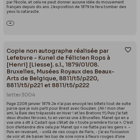
par l’école, et cela ne peut donner aucune idée du mouvement
français depuis dix ans. L’exposition de 1879 te fera tomber des
yeux la cataracte.
Copie non autographe réalisée par
Ajou
Lefebvre - Kunel de Félicien Rops à
[Henri] [Liesse]. s.l., 1879/01/08.
Bruxelles, Musées Royaux des Beaux-
Arts de Belgique, 8811/t5/p220,
8811/t5/p221 et 8811/t5/p222
letter
3004
Page 2208 janvier 1879.Je n’ai pas envoyé les billets tout de suite
parce que je suis parti pour Brest avec Gouzien. (Ah ! mon cher
ami, la Baie des trépassés en hiver ! et les Bretons !!!) Puis j’ai fait
deux études féroces, tu en verras une à Bruxelles. Manet qui en a
vue une a dit à Cadart que c’était de « toute première force ». C’est
bon d’entendre dire cela par Manet qui « ne flatte pas les gens ». –
Puis en revenant, - voilà de ces coups de Paris, - j’ai eu l’occasion
de voir et de baiser les bas de soie noire à fleurs rouges d’une