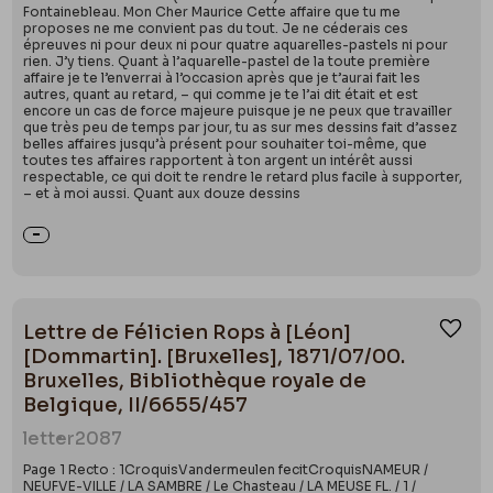
Fontainebleau. Mon Cher Maurice Cette affaire que tu me
proposes ne me convient pas du tout. Je ne céderais ces
épreuves ni pour deux ni pour quatre aquarelles-pastels ni pour
rien. J’y tiens. Quant à l’aquarelle-pastel de la toute première
affaire je te l’enverrai à l’occasion après que je t’aurai fait les
autres, quant au retard, – qui comme je te l’ai dit était et est
encore un cas de force majeure puisque je ne peux que travailler
que très peu de temps par jour, tu as sur mes dessins fait d’assez
belles affaires jusqu’à présent pour souhaiter toi-même, que
toutes tes affaires rapportent à ton argent un intérêt aussi
respectable, ce qui doit te rendre le retard plus facile à supporter,
– et à moi aussi. Quant aux douze dessins
Lettre de Félicien Rops à [Léon]
Ajou
[Dommartin]. [Bruxelles], 1871/07/00.
Bruxelles, Bibliothèque royale de
Belgique, II/6655/457
letter
2087
Page 1 Recto : 1CroquisVandermeulen fecitCroquisNAMEUR /
NEUFVE-VILLE / LA SAMBRE / Le Chasteau / LA MEUSE FL. / 1 /