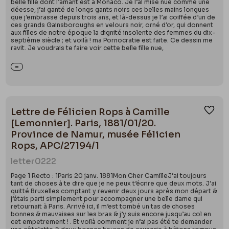
belle fille dont l’amant est à Monaco. Je l’ai mise nue comme une
déesse, j’ai ganté de longs gants noirs ces belles mains longues
que j’embrasse depuis trois ans, et là-dessus je l’ai coiffée d’un de
ces grands Gainsboroughs en velours noir, orné d’or, qui donnent
aux filles de notre époque la dignité insolente des femmes du dix-
septième siècle ; et voilà ! ma Pornocratie est faite. Ce dessin me
ravit. Je voudrais te faire voir cette belle fille nue,
Lettre de Félicien Rops à Camille
Ajou
[Lemonnier]. Paris, 1881/01/20.
Province de Namur, musée Félicien
Rops, APC/27194/1
letter
0222
Page 1 Recto : 1Paris 20 janv. 1881Mon Cher CamilleJ’ai toujours
tant de choses à te dire que je ne peux t’écrire que deux mots. J’ai
quitté Bruxelles comptant y revenir deux jours après mon départ &
j’étais parti simplement pour accompagner une belle dame qui
retournait à Paris. Arrivé ici, il m’est tombé un tas de choses
bonnes & mauvaises sur les bras & j’y suis encore jusqu’au col en
cet empetrement ! . Et voilà comment je n’ai pas été te demander