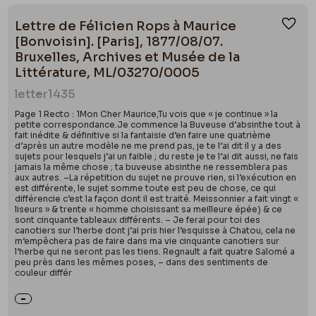
Lettre de Félicien Rops à Maurice
Ajou
[Bonvoisin]. [Paris], 1877/08/07.
Bruxelles, Archives et Musée de la
Littérature, ML/03270/0005
letter
1435
Page 1 Recto : 1Mon Cher Maurice,Tu vois que « je continue » la
petite correspondance.Je commence la Buveuse d’absinthe tout à
fait inédite & définitive si la fantaisie d’en faire une quatrième
d’après un autre modèle ne me prend pas, je te l’ai dit il y a des
sujets pour lesquels j’ai un faible ; du reste je te l’ai dit aussi, ne fais
jamais la même chose ; ta buveuse absinthe ne ressemblera pas
aux autres. –La répetition du sujet ne prouve rien, si l’exécution en
est différente, le sujet somme toute est peu de chose, ce qui
différencie c’est la façon dont il est traité. Meissonnier a fait vingt «
liseurs » & trente « homme choisissant sa meilleure épée) & ce
sont cinquante tableaux différents. – Je ferai pour toi des
canotiers sur l’herbe dont j’ai pris hier l’esquisse à Chatou, cela ne
m’empêchera pas de faire dans ma vie cinquante canotiers sur
l’herbe qui ne seront pas les tiens. Regnault a fait quatre Salomé a
peu près dans les mêmes poses, – dans des sentiments de
couleur différ