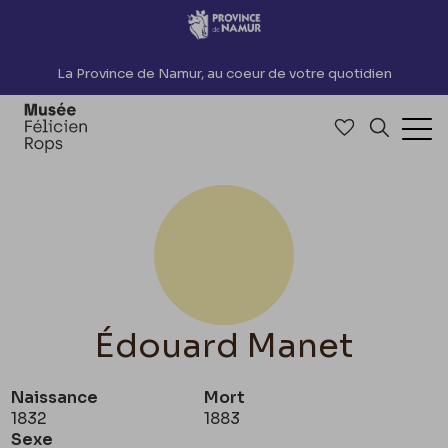
Accèder directement au contenu
La Province de Namur, au coeur de votre quotidien
Accéder à me
Recherch
Ouv
Édouard Manet
Naissance
Mort
1832
1883
Sexe