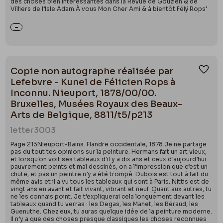
des choses bien intéressantes dans la Revue de Gouzien & de
Villiers de l’Isle Adam.À vous Mon Cher Ami & à bientôt.Félÿ Rops’
Copie non autographe réalisée par
Ajou
Lefebvre - Kunel de Félicien Rops à
Inconnu. Nieuport, 1878/00/00.
Bruxelles, Musées Royaux des Beaux-
Arts de Belgique, 8811/t5/p213
letter
3003
Page 213Nieuport-Bains. Flandre occidentale, 1878.Je ne partage
pas du tout tes opinions sur la peinture. Hermans fait un art vieux,
et lorsqu’on voit ses tableaux d’il y a dix ans et ceux d’aujourd’hui
pauvrement peints et mal dessinés, on a l’impression que c’est un
chute, et pas un peintre n’y a été trompé. Dubois est tout à fait du
même avis et il a vu tous les tableaux qui sont à Paris. Nittis est de
vingt ans en avant et fait vivant, vibrant et neuf. Quant aux autres, tu
ne les connais point. Je t’expliquerai cela longuement devant les
tableaux quand tu verras : les Degas, les Manet, les Béraud, les
Guenuthe. Chez eux, tu auras quelque idée de la peinture moderne.
Il n’y a que des choses presque classiques les choses reconnues