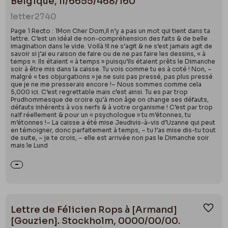
Belgique, II/6655/468/160
letter
2740
Page 1 Recto : 1Mon Cher Dom,Il n’y a pas un mot qui tient dans ta
lettre. C’est un idéal de non-compréhension des faits & de belle
imagination dans le vide. Voilà !Il ne s’agit & ne s’est jamais agit de
savoir si j’ai eu raison de faire ou de ne pas faire les dessins, « à
temps ». Ils étaient « à temps » puisqu’ils étaient prêts le Dimanche
soir à être mis dans la caisse. Tu vois comme tu es à coté ! Non, –
malgré « tes objurgations » je ne suis pas pressé, pas plus pressé
que je ne me presserais encore !– Nous sommes comme cela
5,000 ici. C’est regrettable mais c’est ainsi. Tu es par trop
Prudhommesque de croire qu’à mon âge on change ses défauts,
défauts inhérents à vos nerfs & à votre organisme ! C’est par trop
naïf réellement & pour un « psychologue » tu m’étonnes, tu
m’étonnes !– La caisse a été mise Jeudivis-à-vis d’Uzanne qui peut
en témoigner, donc parfaitement à temps, – tu l’as mise dis-tu tout
de suite, – je te crois, – elle est arrivée non pas le Dimanche soir
mais le Lund
Lettre de Félicien Rops à [Armand]
Ajou
[Gouzien]. Stockholm, 0000/00/00.