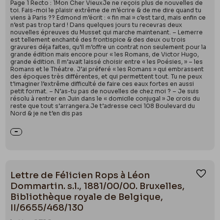
Page 1 Recto : 1Mon Cher VieuxJe ne reçois plus de nouvelles de
toi. Fais-moi le plaisir extrême de m’écrire & de me dire quand tu
viens à Paris ?? Edmond m’écrit : « fin mai » c’est tard, mais enfin ce
n’est pas trop tard ! Dans quelques jours tu recevras deux
nouvelles épreuves du Musset qui marche maintenant. – Lemerre
est tellement enchanté des frontispice & des deux ou trois
gravures déja faites, qu’il m’offre un contrat non seulement pour la
grande édition mais encore pour « les Romans, de Victor Hugo,
grande édition. Il m’avait laissé choisir entre « les Poésies, » – les
Romans et le Théatre. J’ai préferé « les Romans » qui embrassent
des époques très différentes, et qui permettent tout. Tu ne peux
t’imaginer l’extrême difficulté de faire ces eaux fortes en aussi
petit format. – N’as-tu pas de nouvelles de chez moi ? – Je suis
résolu à rentrer en Juin dans le « domicile conjugal » Je crois du
reste que tout s’arrangera.Je t’adresse ceci 108 Boulevard du
Nord & je ne t’en dis pas
Lettre de Félicien Rops à Léon
Ajou
Dommartin. s.l., 1881/00/00. Bruxelles,
Bibliothèque royale de Belgique,
II/6655/468/130