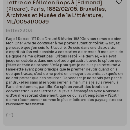
Lettre de Félicien Rops à [Edmond]
Ajou
[Picard]. Paris, 1882/02/05. Bruxelles,
Archives et Musée de la Littérature,
ML/00631/0039
letter
2303
Page 1 Recto : 117 Rue Drouot5 février 1882Je vous remercie bien
Mon Cher Ami de continuer à me porter autant d’intérêt, & soyez
persuadé que j’en suis fort touché. Je suis dans une disposition
d’esprit où l’on est sensible à ces sortes de choses & mes amis de
Belgique ne me gâtent pas ! J’étais resté – le dernier, – à Heyst
jusqu’en octobre, dans une solitude qui cadrait avec le spleen que
j’étais en train de broyer. Voilà pourquoi je ne suis pas retourné à
Famelette ayant pour principe que le premier devoir quand on a
quelque tracas, c’est de ne point en ennuyer ses amis, auxquels on
ne doit porter que ses sourires.Cependant je ne serais pas passé
par Bruxelles sans aller vous serrer la main, mais je suis revenu à
Paris directement, par Lille. Ce spleen venait des bouts de
conversation & des lettres que j’avais échangées avec Rousseau
& d’où il ressortait clairement, que ce qui avait empêché « l’État »
de me récompenser comme le plus médiocre des paysagistes ou
l’excellent dessinateu