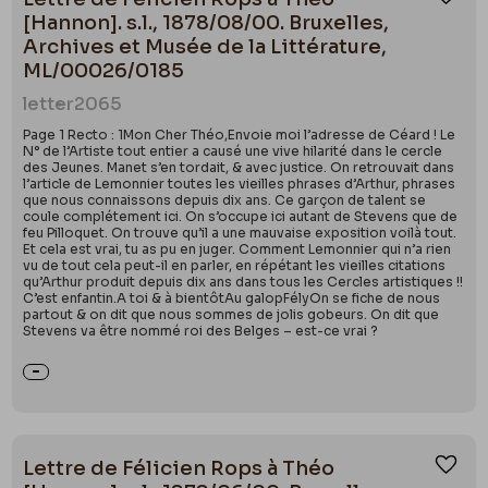
Ajou
[Hannon]. s.l., 1878/08/00. Bruxelles,
Archives et Musée de la Littérature,
ML/00026/0185
letter
2065
Page 1 Recto : 1Mon Cher Théo,Envoie moi l’adresse de Céard ! Le
N° de l’Artiste tout entier a causé une vive hilarité dans le cercle
des Jeunes. Manet s’en tordait, & avec justice. On retrouvait dans
l’article de Lemonnier toutes les vieilles phrases d’Arthur, phrases
que nous connaissons depuis dix ans. Ce garçon de talent se
coule complétement ici. On s’occupe ici autant de Stevens que de
feu Pilloquet. On trouve qu’il a une mauvaise exposition voilà tout.
Et cela est vrai, tu as pu en juger. Comment Lemonnier qui n’a rien
vu de tout cela peut-il en parler, en répétant les vieilles citations
qu’Arthur produit depuis dix ans dans tous les Cercles artistiques !!
C’est enfantin.A toi & à bientôtAu galopFélyOn se fiche de nous
partout & on dit que nous sommes de jolis gobeurs. On dit que
Stevens va être nommé roi des Belges – est-ce vrai ?
Lettre de Félicien Rops à Théo
Ajou