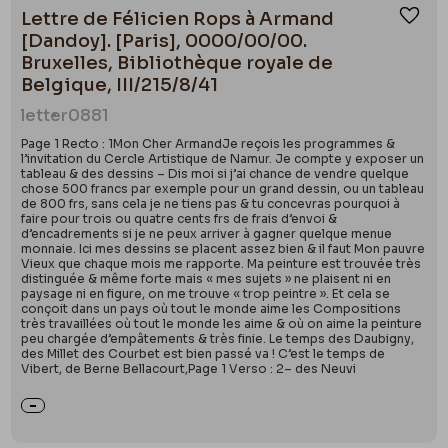
Lettre de Félicien Rops à Armand
Ajou
[Dandoy]. [Paris], 0000/00/00.
Bruxelles, Bibliothèque royale de
Belgique, III/215/8/41
letter
0881
Page 1 Recto : 1Mon Cher ArmandJe reçois les programmes &
l’invitation du Cercle Artistique de Namur. Je compte y exposer un
tableau & des dessins – Dis moi si j’ai chance de vendre quelque
chose 500 francs par exemple pour un grand dessin, ou un tableau
de 800 frs, sans cela je ne tiens pas & tu concevras pourquoi à
faire pour trois ou quatre cents frs de frais d’envoi &
d’encadrements si je ne peux arriver à gagner quelque menue
monnaie. Ici mes dessins se placent assez bien & il faut Mon pauvre
Vieux que chaque mois me rapporte. Ma peinture est trouvée très
distinguée & même forte mais « mes sujets » ne plaisent ni en
paysage ni en figure, on me trouve « trop peintre ». Et cela se
conçoit dans un pays où tout le monde aime les Compositions
très travaillées où tout le monde les aime & où on aime la peinture
peu chargée d’empâtements & très finie. Le temps des Daubigny,
des Millet des Courbet est bien passé va ! C’est le temps de
Vibert, de Berne Bellacourt,Page 1 Verso : 2– des Neuvi