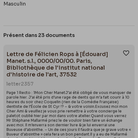
Masculin
Présent dans 23 documents
Lettre de Félicien Rops à [Édouard]
Ajou
Manet. s.l., 0000/00/00. Paris,
Bibliothèque de l'Institut national
d'histoire de l'art, 37532
letter
2357
Page 1 Recto : 1Mon Cher ManetJ’ai été obligé de vous manquer de
parole hier. J’ai été pris d’une rage de dents qui m’a fait courir à 10
heures du soir chez Coquelin (rien de la Comédie Française)
dentiste de l’École de St Cyr !? – & votre voisin.Excusez moi mon
Cher Ami & veuillez je vous prie remettre à votre concierge le
paletot oublié hier par moi dans votre atelier.Quand vous verrez
Mr Stéphane Mallarmé priez le de vouloir bien faire un échange
avec moi. Il m’enverra son dernier livre & je lui enverrai une
Buveuse d’absinthe. – Un de ces jours il faudra que je grave votre «
Buveur d’absinthe » cela fera un bon pendant.Il y a eu de Mallarmé