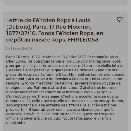
Lettre de Félicien Rops à Louis
Ajou
[Dubois], Paris, 17 Rue Mosnier,
1877/07/10. Fonds Félicien Rops, en
dépôt au musée Rops, FFR/LE/053
letter
3608
Page 1 Recto : 1 17 Rue Mosnier 10 Juillet 1877 Personnelle Mon
Cher Louis, Je comptais te parler de vive voix ma réponse, voilà
pourquoi je n’ai pas répondu tout de suite à ta bonne vieille lettre.
J’espérais aller passer quelques jours à Bruxelles & avoir le vrai
plaisir de vous voir, ta femme & toi. Mon éditeur Lemerre en décide
autrement, j’ai « un tas » de dessins à lui « livrer » fin courant, je me
résigne, & force m’est bien de t’écrire ; je remets mon voyage de
quelques mois. Parlons d’abord de vous. J’ai été très heureux
d’apprendre l’établissement de la maison Dubois – (Rops &
Confections) rue Thérésienne. C’est une excellente idée que ta
femme a eu là, nulle doute qu’elle ne réussisse, avec ses aptitudes,
son expérience & son entente des affaires, le succès est à peu
près certain. Il faudrait avoir une mauvaise chance pour que le
contraire arrivât. Puis la question des filles, question toujours
difficile, trouvera là une solution toute faite. Encore une fois
excellente i