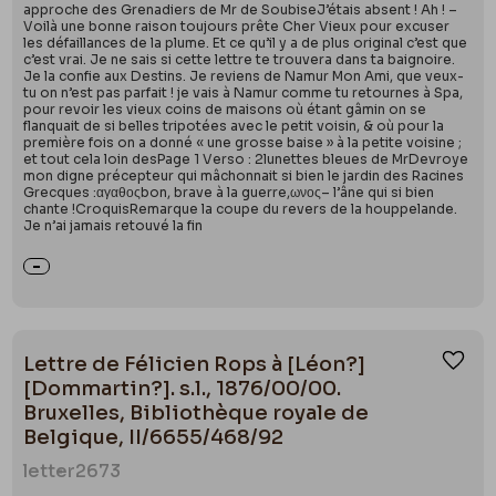
approche des Grenadiers de Mr de SoubiseJ’étais absent ! Ah ! –
Voilà une bonne raison toujours prête Cher Vieux pour excuser
les défaillances de la plume. Et ce qu’il y a de plus original c’est que
c’est vrai. Je ne sais si cette lettre te trouvera dans ta baignoire.
Je la confie aux Destins. Je reviens de Namur Mon Ami, que veux-
tu on n’est pas parfait ! je vais à Namur comme tu retournes à Spa,
pour revoir les vieux coins de maisons où étant gâmin on se
flanquait de si belles tripotées avec le petit voisin, & où pour la
première fois on a donné « une grosse baise » à la petite voisine ;
et tout cela loin desPage 1 Verso : 2lunettes bleues de MrDevroye
mon digne précepteur qui mâchonnait si bien le jardin des Racines
Grecques :αγαθοςbon, brave à la guerre,ωνος– l’âne qui si bien
chante !CroquisRemarque la coupe du revers de la houppelande.
Je n’ai jamais retouvé la fin
Lettre de Félicien Rops à [Léon?]
Ajou
[Dommartin?]. s.l., 1876/00/00.
Bruxelles, Bibliothèque royale de
Belgique, II/6655/468/92
letter
2673