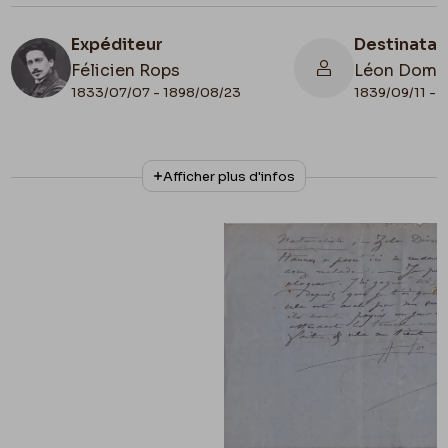
Expéditeur
Destinatai
Félicien Rops
Léon Domm
1833/07/07 - 1898/08/23
1839/09/11 - 
N° d'inventaire
Collationnage
Afficher plus d'infos
II/6655/468/110
Autographe
Date de fin
1879/01/01
Lieu de conservation
Belgique, Bruxelles, Bibliothèque royale de
Belgique, Cabinet des Manuscrits