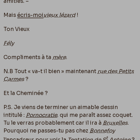
amitiés. –
Mais
écris-moi
vieux lézard
!
Ton Vieux
Fély
Compliments à ta
mère
.
N.B Tout « va-t il bien » maintenant
rue des Petits
Carmes
?
Et la Cheminée ?
P.S. Je viens de terminer un aimable dessin
intitulé :
Pornocratie
. qui me paraît assez coquet.
Tu le verras probablement car il ira à
Bruxelles
.
Pourquoi ne passes-tu pas chez
Bonnefoy
t
l’encadreur pour voir la
Tentation de S
Antoine
?