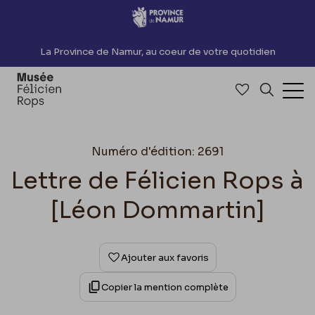
Accèder directement au contenu
La Province de Namur, au coeur de votre quotidien
Accéder à me
Recherch
Ouv
Numéro d'édition: 2691
Lettre de Félicien Rops à
[Léon Dommartin]
Ajouter aux favoris
Copier la mention complète