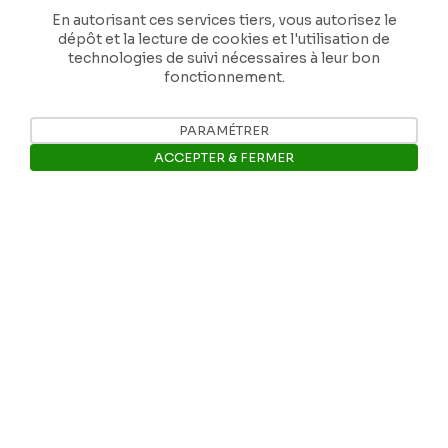
En autorisant ces services tiers, vous autorisez le
dépôt et la lecture de cookies et l'utilisation de
Nos coordonnées
technologies de suivi nécessaires à leur bon
fonctionnement.
Tél: +32 81 77 67 55
PARAMÉTRER
E-mail: info@museerops.be
ACCEPTER & FERMER
Ouvrir la barre de gestion des 
Instagram
Facebook
Ropslettres
Le site web du musée