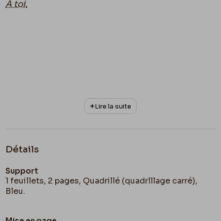
À toi.
Lire la suite
Détails
Support
1 feuillets, 2 pages, Quadrillé (quadrlllage carré),
Bleu.
Mise en page