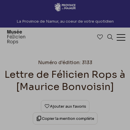
Accèder directement au contenu
La Province de Namur, au coeur de votre quotidien
Accéder à me
Recherch
Ouv
Numéro d'édition: 3133
Lettre de Félicien Rops à
[Maurice Bonvoisin]
Ajouter aux favoris
Copier la mention complète