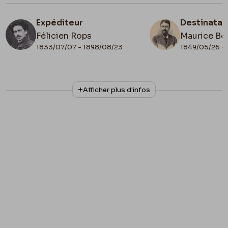
Expéditeur
Destinatai
Félicien Rops
Maurice Bo
1833/07/07 - 1898/08/23
1849/05/26 - 
N° d'inventaire
Collationnage
Afficher plus d'infos
Bon/LE/75
Scan
Date de fin
Cachet d'envoi
1879/03/03
1879/03/03
Lieu de conservation
Belgique, Province de Namur, musée Félicien
Rops