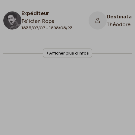
Expéditeur
Destinatai
Félicien Rops
Théodore H
1833/07/07 - 1898/08/23
N° d'inventaire
Collationnage
Afficher plus d'infos
III/215/5/41
Autographe
Lieu de conservation
Belgique, Bruxelles, Bibliothèque royale de
Belgique, Cabinet des Manuscrits
Apostille
1874