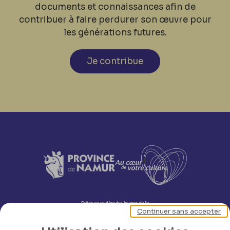
documents et connaissances afin de
contribuer à faire perdurer son œuvre pour
les générations futures.
Je contribue
Continuer sans accepter