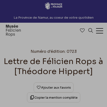
Accèder directement au contenu
La Province de Namur, au coeur de votre quotidien
Accéder à me
Recherch
Ouv
Numéro d'édition: 0723
Lettre de Félicien Rops à
[Théodore Hippert]
Ajouter aux favoris
Copier la mention complète