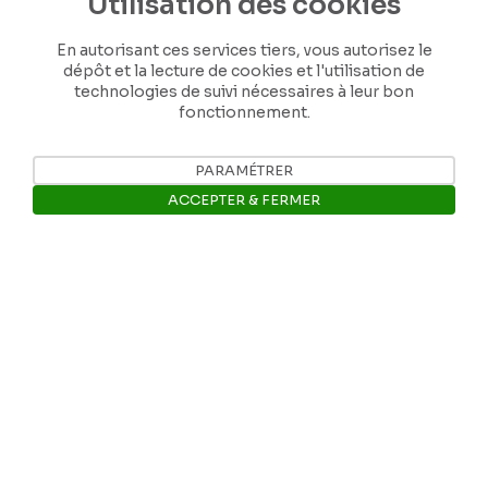
Utilisation des cookies
En autorisant ces services tiers, vous autorisez le
dépôt et la lecture de cookies et l'utilisation de
technologies de suivi nécessaires à leur bon
fonctionnement.
Nos coordonnées
PARAMÉTRER
ACCEPTER & FERMER
Tél: +32 81 77 67 55
Ouvrir la barre de gestion des 
E-mail: info@museerops.be
Instagram
Facebook