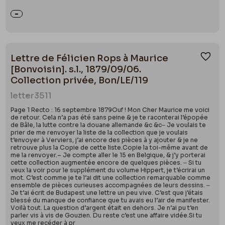
Lettre de Félicien Rops à Maurice
Ajou
[Bonvoisin]. s.l., 1879/09/06.
Collection privée, Bon/LE/119
letter
3511
Page 1 Recto : 16 septembre 1879Ouf ! Mon Cher Maurice me voici
de retour. Cela n’a pas été sans peine & je te raconterai l’épopée
de Bâle, la lutte contre la douane allemande &c &c‒ Je voulais te
prier de me renvoyer la liste de la collection que je voulais
t’envoyer à Verviers, j’ai encore des pièces à y ajouter & je ne
retrouve plus la Copie de cette liste.Copie la toi-même avant de
me la renvoyer.– Je compte aller le 15 en Belgique, & j’y porterai
cette collection augmentée encore de quelques pièces. ‒ Si tu
veux la voir pour le supplément du volume Hippert, je t’écrirai un
mot. C’est comme je te l’ai dit une collection remarquable comme
ensemble de pièces curieuses accompagnées de leurs dessins. ‒
Je t’ai écrit de Budapest une lettre un peu vive. C’est que j’étais
blessé du manque de confiance que tu avais eu l’air de manifester.
Voilà tout. La question d’argent était en dehors. Je n’ai pu t’en
parler vis à vis de Gouzien. Du reste c’est une affaire vidée.Si tu
veux me recéder à pr