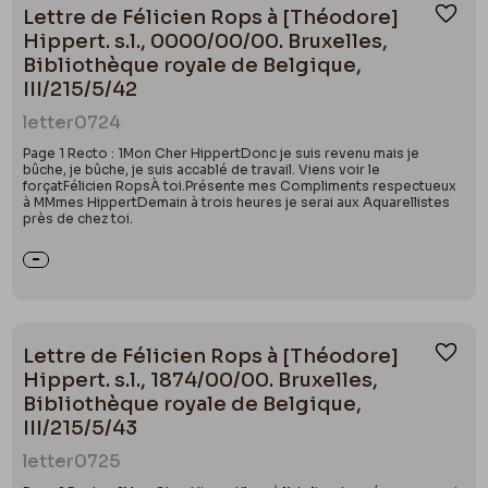
Lettre de Félicien Rops à [Théodore]
Ajou
Hippert. s.l., 0000/00/00. Bruxelles,
Bibliothèque royale de Belgique,
III/215/5/42
letter
0724
Page 1 Recto : 1Mon Cher HippertDonc je suis revenu mais je
bûche, je bûche, je suis accablé de travail. Viens voir le
forçatFélicien RopsÀ toi.Présente mes Compliments respectueux
à MMmes HippertDemain à trois heures je serai aux Aquarellistes
près de chez toi.
Lettre de Félicien Rops à [Théodore]
Ajou
Hippert. s.l., 1874/00/00. Bruxelles,
Bibliothèque royale de Belgique,
III/215/5/43
letter
0725