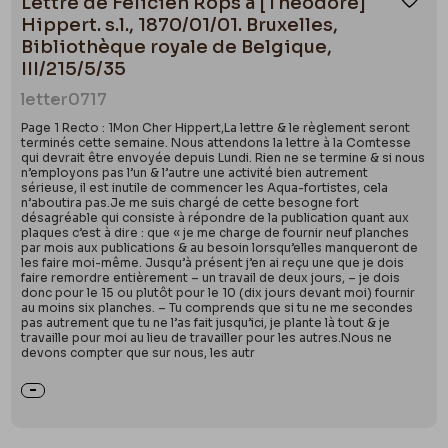
Lettre de Félicien Rops à [Théodore]
Ajou
Hippert. s.l., 1870/01/01. Bruxelles,
Bibliothèque royale de Belgique,
III/215/5/35
letter
0717
Page 1 Recto : 1Mon Cher Hippert,La lettre & le règlement seront
terminés cette semaine. Nous attendons la lettre à la Comtesse
qui devrait être envoyée depuis Lundi. Rien ne se termine & si nous
n’employons pas l’un & l’autre une activité bien autrement
sérieuse, il est inutile de commencer les Aqua-fortistes, cela
n’aboutira pas.Je me suis chargé de cette besogne fort
désagréable qui consiste à répondre de la publication quant aux
plaques c’est à dire : que « je me charge de fournir neuf planches
par mois aux publications & au besoin lorsqu’elles manqueront de
les faire moi-même. Jusqu’à présent j’en ai reçu une que je dois
faire remordre entièrement – un travail de deux jours, – je dois
donc pour le 15 ou plutôt pour le 10 (dix jours devant moi) fournir
au moins six planches. – Tu comprends que si tu ne me secondes
pas autrement que tu ne l’as fait jusqu’ici, je plante là tout & je
travaille pour moi au lieu de travailler pour les autres.Nous ne
devons compter que sur nous, les autr