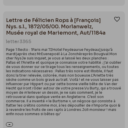
Lettre de Félicien Rops à [François]
Ajou
Nys. s.l., 1872/05/00. Morlanwelz,
Musée royal de Mariemont, Aut/1184a
letter
3365
Page 1 Recto : 1Paris mai 72Hotel Feydeaurue Feydeau(jusqu’à
mardi)après chez MrEvenepoël à La Jonchèreprès Bougival.Mon
cher NysJe suis inquiet, je vous ai laissé les deux planches :
Pallas et l’Ariette et quoique je connaisse votre habilité ; j’ai oublier
de vous donner sur ce tirage tous les renseignements, ou toutes
les indications nécessaires : Pallas très noire est illisible, il faut
donc la tirer relevée, colorée, mais non boueuse.L’Ariette très
sèche comme un bois gravé au trait. Voilà ! et ne vous laisser pas
influencer par Hippert ou par cette bonne vieille bête de Van der
Hecht qui iront rôder autour de votre presse.Vu Burty, qui a trouvé
moyen de m’enlever un dessin, je ne sais comment, je le
retrouverai dans quelque vente en Angleterre. C’est son
commerce. Il a inventé « le Burtisme », un négoce qui consiste à
flatter les crétins comme moi, à les dépouiller de n’importe quoi &
à revendre les fruits de ces rapts à Londres.Joli monsieur ! mais
enfin nous sommes si bêtes qu’