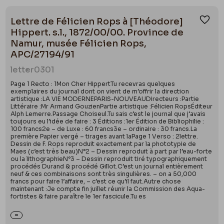
Lettre de Félicien Rops à [Théodore]
Ajou
Hippert. s.l., 1872/00/00. Province de
Namur, musée Félicien Rops,
APC/27194/91
letter
0301
Page 1 Recto : 1Mon Cher HippertTu recevras quelques
exemplaires du journal dont on vient de m’offrir la direction
artistique :LA VIE MODERNEPARIS-NOUVEAUDirecteurs :Partie
Littéraire :Mr Armand GouzienPartie artistique :Félicien RopsÉditeur
Alph Lemerre.Passage Choiseul.Tu sais c’est le journal que j’avais
toujours eu l’idée de faire : 3 Éditions :1er Édition de Bibliophilie :
100 francs2e – de Luxe : 60 francs3e – ordinaire : 30 francs.La
première Papier vergé – tirages avant laPage 1 Verso : 2lettre.
Dessin de F. Rops reproduit exactement par la phototypie de
Maes (c’est très beau)N°2 – Dessin reproduit à part par l’eau-forte
ou la lithographieN°3 – Dessin reproduit tiré typographiquement
procédés Durand & procédé Gillot.C’est un journal entièrement
neuf & ces combinaisons sont très singulières. – on a 50,000
francs pour faire l’affaire, – c’est ce qu’il faut.Autre chose
maintenant :Je compte fin juillet réunir la Commission des Aqua-
fortistes & faire paraître le 1er fascicule.Tu es