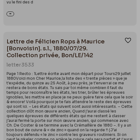
vu le fini des d
Lettre de Félicien Rops à Maurice
Ajou
[Bonvoisin]. s.l., 1880/07/29.
Collection privée, Bon/LE/142
letter
3533
Page 1 Recto : 1Lettre écrite avant mon départ pour Tours29 juillet
1880Voici mon Cher Maurice,la liste des « trente pièces » que je
t'expédie, du quinze au 25 Août, à peu près, je t'enverrai ce me
restera de bons états. Tu sais par toi même combien il faut du
temps pour reconnaître les états, les trier, brûler les épreuves
ignobles, les mettre en place je ne peux guère faire cela que le soir
& encore! Voilà pourquoi je te fais attendre le reste des épreuves
qui sont ici. – Les états qui suivent sont aussi intéressants. – Cette
collection clôt mon œuvre ancien, Quand j’aurai classé les
quelques épreuves de différents états qui me restent à classer
j’aurai fermé la porte sur mon œuvre ancien, qui commence avec
Ch. De Coster & se termine avec la Crémaillère de 1880 –. Il y a un
bon bout de cuivre & « de zinc » quand on la regarde !! (J’ai
toujours défendu « le zinc » contre les graveurs routiniers. Si on
peut le nikeler comme on acière le cuivre cela sera parfait et j'aurai