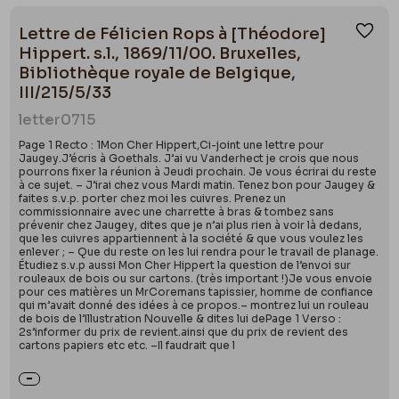
Lettre de Félicien Rops à [Théodore]
Ajou
Hippert. s.l., 1869/11/00. Bruxelles,
Bibliothèque royale de Belgique,
III/215/5/33
letter
0715
Page 1 Recto : 1Mon Cher Hippert,Ci-joint une lettre pour
Jaugey.J’écris à Goethals. J’ai vu Vanderhect je crois que nous
pourrons fixer la réunion à Jeudi prochain. Je vous écrirai du reste
à ce sujet. – J’irai chez vous Mardi matin. Tenez bon pour Jaugey &
faites s.v.p. porter chez moi les cuivres. Prenez un
commissionnaire avec une charrette à bras & tombez sans
prévenir chez Jaugey, dites que je n’ai plus rien à voir là dedans,
que les cuivres appartiennent à la société & que vous voulez les
enlever ; – Que du reste on les lui rendra pour le travail de planage.
Étudiez s.v.p aussi Mon Cher Hippert la question de l’envoi sur
rouleaux de bois ou sur cartons. (très important !)Je vous envoie
pour ces matières un MrCoremans tapissier, homme de confiance
qui m’avait donné des idées à ce propos.– montrez lui un rouleau
de bois de l’Illustration Nouvelle & dites lui dePage 1 Verso :
2s’informer du prix de revient.ainsi que du prix de revient des
cartons papiers etc etc. –Il faudrait que l