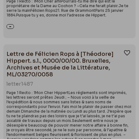
Page 1 Recto : 1Mon Cher amiPourrais-tu me dire qui est le
propriétaire de la Dame au Cochon ? –Cela me ferait plaisir.Je te
serre la mainFélicien Rops21. Rue de GrammontParis 25 janvier
1884.Puisque tu y es, donne moi l’adresse de Hippert.
Lettre de Félicien Rops à [Théodore]
Ajou
Hippert. s.l., 0000/00/00. Bruxelles,
Archives et Musée de la Littérature,
ML/03270/0058
letter
1487
Page 1 Recto : 1Mon Cher HippertLes réglements sont imprimés,
les lettres seront prêtes Jeudi ; – Nous voici à la veille de
l’expédition & nous sommes sans listes & sans noms de
correspondants pour l’envoi. Fais moi le plaisir de passer chez moi
demain Dimanche de la matinée ou Lundi au plus tard. J’espère que
tu ne te plaindras pas des loisirs que je t’ai laissés, je ne t’ai pas
accablé de travaux depuis un mois.Seulement entre nous je
désespère beaucoup de pouvoir mener notre affaire à bonne fin,
je croyais être secondé, je ne le suis par personne, & l’apathie &
l’endormement belges fleurissent & florissent de plus en plus. –