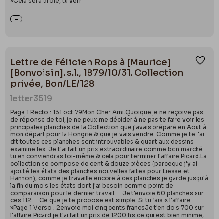
»Cela sera drôle, tu verr
Lettre de Félicien Rops à [Maurice]
Ajou
[Bonvoisin]. s.l., 1879/10/31. Collection
privée, Bon/LE/128
letter
3519
Page 1 Recto : 131 oct 79Mon Cher Ami.Quoique je ne reçoive pas
de réponse de toi, je ne peux me décider à ne pas te faire voir les
principales planches de la Collection que j'avais préparé en Aout à
mon départ pour la Hongrie & que je vais vendre. Comme je te l'ai
dit toutes ces planches sont introuvables & quant aux dessins
examine les. Je t'ai fait un prix extraordinaire comme bon marché
tu en conviendras toi-même & cela pour terminer l'affaire Picard.La
collection se compose de cent & douze pièces (parceque j'y ai
ajouté les états des planches nouvelles faites pour Liesse et
Hannon), comme je travaille encore à ces planches je garde jusqu'à
la fin du mois les états dont j'ai besoin comme point de
comparaison pour le dernier travail. − Je t'envoie 60 planches sur
ces 112. − Ce que je te propose est simple. Si tu fais « l'affaire
»Page 1 Verso : 2envoie moi cinq cents francsJe t'en dois 700 sur
l'affaire Picard je t'ai fait un prix de 1200 frs ce qui est bien minime,