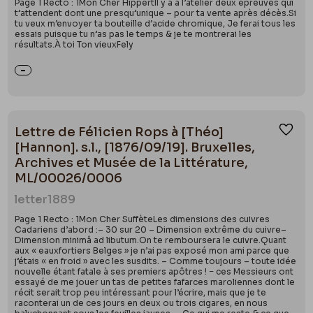
Page 1 Recto : 1Mon Cher HippertIl y a à l’atelier deux épreuves qui
t’attendent dont une presqu’unique – pour ta vente après décès.Si
tu veux m’envoyer ta bouteille d’acide chromique, Je ferai tous les
essais puisque tu n’as pas le temps & je te montrerai les
résultats.À toi Ton vieuxFely
Lettre de Félicien Rops à [Théo]
Ajou
[Hannon]. s.l., [1876/09/19]. Bruxelles,
Archives et Musée de la Littérature,
ML/00026/0006
letter
1889
Page 1 Recto : 1Mon Cher SuffèteLes dimensions des cuivres
Cadariens d’abord :– 30 sur 20 – Dimension extrême du cuivre–
Dimension minimâ ad libutum.On te remboursera le cuivre.Quant
aux « eauxfortiers Belges » je n’ai pas exposé mon ami parce que
j’étais « en froid » avec les susdits. – Comme toujours – toute idée
nouvelle étant fatale à ses premiers apôtres ! − ces Messieurs ont
essayé de me jouer un tas de petites fafarces maroliennes dont le
récit serait trop peu intéressant pour l’écrire, mais que je te
raconterai un de ces jours en deux ou trois cigares, en nous