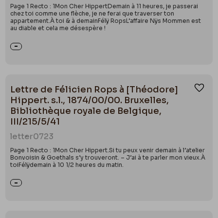
Page 1 Recto : 1Mon Cher HippertDemain à 11 heures, je passerai
chez toi comme une flèche, je ne ferai que traverser ton
appartement.À toi & à demainFélÿ RopsL’affaire Nÿs Mommen est
au diable et cela me désespère !
Lettre de Félicien Rops à [Théodore]
Ajou
Hippert. s.l., 1874/00/00. Bruxelles,
Bibliothèque royale de Belgique,
III/215/5/41
letter
0723
Page 1 Recto : 1Mon Cher Hippert.Si tu peux venir demain à l’atelier
Bonvoisin & Goethals s’y trouveront. – J’ai à te parler mon vieux.À
toiFélÿdemain à 10 1/2 heures du matin.