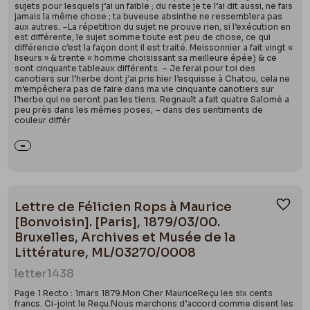
sujets pour lesquels j’ai un faible ; du reste je te l’ai dit aussi, ne fais
jamais la même chose ; ta buveuse absinthe ne ressemblera pas
aux autres. –La répetition du sujet ne prouve rien, si l’exécution en
est différente, le sujet somme toute est peu de chose, ce qui
différencie c’est la façon dont il est traité. Meissonnier a fait vingt «
liseurs » & trente « homme choisissant sa meilleure épée) & ce
sont cinquante tableaux différents. – Je ferai pour toi des
canotiers sur l’herbe dont j’ai pris hier l’esquisse à Chatou, cela ne
m’empêchera pas de faire dans ma vie cinquante canotiers sur
l’herbe qui ne seront pas les tiens. Regnault a fait quatre Salomé a
peu près dans les mêmes poses, – dans des sentiments de
couleur différ
Lettre de Félicien Rops à Maurice
Ajou
[Bonvoisin]. [Paris], 1879/03/00.
Bruxelles, Archives et Musée de la
Littérature, ML/03270/0008
letter
1438
Page 1 Recto : 1mars 1879.Mon Cher MauriceReçu les six cents
francs. Ci-joint le Reçu.Nous marchons d’accord comme disent les