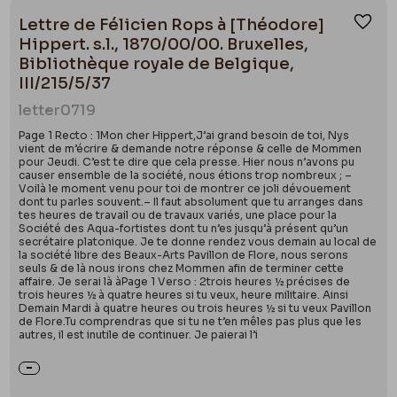
Lettre de Félicien Rops à [Théodore]
Ajou
Hippert. s.l., 1870/00/00. Bruxelles,
Bibliothèque royale de Belgique,
III/215/5/37
letter
0719
Page 1 Recto : 1Mon cher Hippert,J’ai grand besoin de toi, Nys
vient de m’écrire & demande notre réponse & celle de Mommen
pour Jeudi. C’est te dire que cela presse. Hier nous n’avons pu
causer ensemble de la société, nous étions trop nombreux ; –
Voilà le moment venu pour toi de montrer ce joli dévouement
dont tu parles souvent.– Il faut absolument que tu arranges dans
tes heures de travail ou de travaux variés, une place pour la
Société des Aqua-fortistes dont tu n’es jusqu’à présent qu’un
secrétaire platonique. Je te donne rendez vous demain au local de
la société libre des Beaux-Arts Pavillon de Flore, nous serons
seuls & de là nous irons chez Mommen afin de terminer cette
affaire. Je serai là àPage 1 Verso : 2trois heures ½ précises de
trois heures ½ à quatre heures si tu veux, heure militaire. Ainsi
Demain Mardi à quatre heures ou trois heures ½ si tu veux Pavillon
de Flore.Tu comprendras que si tu ne t’en mêles pas plus que les
autres, il est inutile de continuer. Je paierai l’i