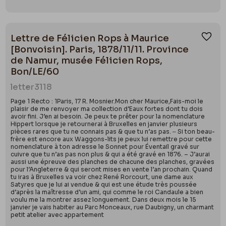
Lettre de Félicien Rops à Maurice
Ajou
[Bonvoisin]. Paris, 1878/11/11. Province
de Namur, musée Félicien Rops,
Bon/LE/60
letter
3118
Page 1 Recto : 1Paris, 17 R. Mosnier.Mon cher Maurice,Fais-moi le
plaisir de me renvoyer ma collection d’Eaux fortes dont tu dois
avoir fini. J’en ai besoin. Je peux te prêter pour la nomenclature
Hippert lorsque je retournerai à Bruxelles en janvier plusieurs
pièces rares que tu ne connais pas & que tu n’as pas. ‒ Si ton beau-
frère est encore aux Waggons-lits je peux lui remettre pour cette
nomenclature à ton adresse le Sonnet pour Éventail gravé sur
cuivre que tu n’as pas non plus & qui a été gravé en 1876. – J’aurai
aussi une épreuve des planches de chacune des planches, gravées
pour l’Angleterre & qui seront mises en vente l’an prochain. Quand
tu iras à Bruxelles va voir chez René Rorcourt, une dame aux
Satyres que je lui ai vendue & qui est une étude très poussée
d’après la maîtresse d’un ami, qui comme le roi Candaule a bien
voulu me la montrer assez longuement. Dans deux mois le 15
janvier je vais habiter au Parc Monceaux, rue Daubigny, un charmant
petit atelier avec appartement