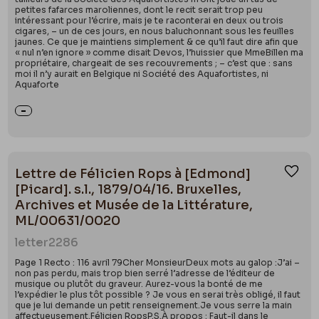
petites fafarces maroliennes, dont le recit serait trop peu
intéressant pour l’écrire, mais je te raconterai en deux ou trois
cigares, – un de ces jours, en nous baluchonnant sous les feuilles
jaunes. Ce que je maintiens simplement & ce qu’il faut dire afin que
« nul n’en ignore » comme disait Devos, l’huissier que MmeBillen ma
propriétaire, chargeait de ses recouvrements ; – c’est que : sans
moi il n’y aurait en Belgique ni Société des Aquafortistes, ni
Aquaforte
Lettre de Félicien Rops à [Edmond]
Ajou
[Picard]. s.l., 1879/04/16. Bruxelles,
Archives et Musée de la Littérature,
ML/00631/0020
letter
2286
Page 1 Recto : 116 avril 79Cher MonsieurDeux mots au galop :J’ai –
non pas perdu, mais trop bien serré l’adresse de l’éditeur de
musique ou plutôt du graveur. Aurez-vous la bonté de me
l’expédier le plus tôt possible ? Je vous en serai très obligé, il faut
que je lui demande un petit renseignement.Je vous serre la main
affectueusement.Félicien RopsP.S.À propos : Faut-il dans le