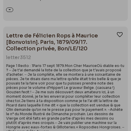
Lettre de Félicien Rops à Maurice
Ajou
[Bonvoisin]. Paris, 1879/09/17.
Collection privée, Bon/LE/120
letter
3512
Page 1 Recto : 1Paris 17 sept 1879.Mon Cher MauriceOù diable es-tu
? ‒ Je t’ai demandé la liste de la collection que je t’avais proposé
d’acheter. ‒ Je la complète, elle se montera à une soixantaine de
pièces. Je te disais dans ma lettre qu’elle était très belle & que je
pouvais te la faire voir pour que tu puisses prendre note des
pièces pour le volume d’Hippert Le graveur Belge. (cacuana !)
Gouzien fecit ! ‒ Je me suis découvert deux amateurs ici, à un
moment donné, je te les enverrai pour compléter leur collection
chez toi.Je tiens à ta disposition comme je te l’ai dit la lettre de
Picard dans laquelle il me dit « que la collection est vendue & que
Olin demande qu’on ne le presse pas pour le payement ». ‒Achète
le n° du Monde Illustré de Dimanche prochain. Les dessins de
Vierge ont été faits en grande partie d’après mes dessins ou
plutôt d’après mes croquis.‒ Je vais publier une machine sur la
Hongrie avec eaux-fortes & Gilloteries.« Ropsodies Hongroises. ‒