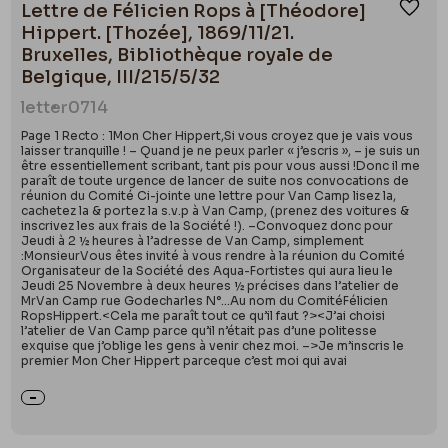
Lettre de Félicien Rops à [Théodore]
Ajou
Hippert. [Thozée], 1869/11/21.
Bruxelles, Bibliothèque royale de
Belgique, III/215/5/32
letter
0714
Page 1 Recto : 1Mon Cher Hippert,Si vous croyez que je vais vous
laisser tranquille ! – Quand je ne peux parler « j’escris », – je suis un
être essentiellement scribant, tant pis pour vous aussi !Donc il me
paraît de toute urgence de lancer de suite nos convocations de
réunion du Comité Ci-jointe une lettre pour Van Camp lisez la,
cachetez la & portez la s.v.p à Van Camp, (prenez des voitures &
inscrivez les aux frais de la Société !). –Convoquez donc pour
Jeudi à 2 ½ heures à l’adresse de Van Camp, simplement
:MonsieurVous êtes invité à vous rendre à la réunion du Comité
Organisateur de la Société des Aqua-Fortistes qui aura lieu le
Jeudi 25 Novembre à deux heures ½ précises dans l’atelier de
MrVan Camp rue Godecharles N°…Au nom du ComitéFélicien
RopsHippert.<Cela me paraît tout ce qu’il faut ?><J’ai choisi
l’atelier de Van Camp parce qu’il n’était pas d’une politesse
exquise que j’oblige les gens à venir chez moi. –>Je m’inscris le
premier Mon Cher Hippert parceque c’est moi qui avai