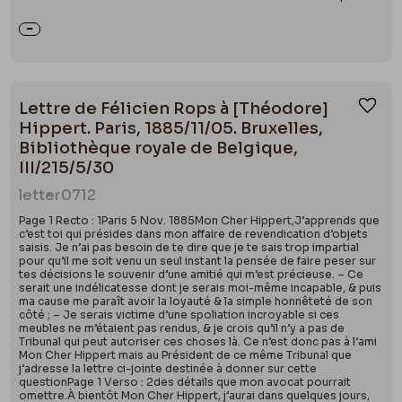
Lettre de Félicien Rops à [Théodore]
Ajou
Hippert. Paris, 1885/11/05. Bruxelles,
Bibliothèque royale de Belgique,
III/215/5/30
letter
0712
Page 1 Recto : 1Paris 5 Nov. 1885Mon Cher Hippert,J’apprends que
c’est toi qui présides dans mon affaire de revendication d’objets
saisis. Je n’ai pas besoin de te dire que je te sais trop impartial
pour qu’il me soit venu un seul instant la pensée de faire peser sur
tes décisions le souvenir d’une amitié qui m’est précieuse. – Ce
serait une indélicatesse dont je serais moi-même incapable, & puis
ma cause me paraît avoir la loyauté & la simple honnêteté de son
côté ; – Je serais victime d’une spoliation incroyable si ces
meubles ne m’étaient pas rendus, & je crois qu’il n’y a pas de
Tribunal qui peut autoriser ces choses là. Ce n’est donc pas à l’ami
Mon Cher Hippert mais au Président de ce même Tribunal que
j’adresse la lettre ci-jointe destinée à donner sur cette
questionPage 1 Verso : 2des détails que mon avocat pourrait
omettre.À bientôt Mon Cher Hippert, j’aurai dans quelques jours,