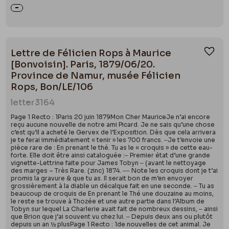
Lettre de Félicien Rops à Maurice
Ajou
[Bonvoisin]. Paris, 1879/06/20.
Province de Namur, musée Félicien
Rops, Bon/LE/106
letter
3164
Page 1 Recto : 1Paris 20 juin 1879Mon Cher MauriceJe n’ai encore
reçu aucune nouvelle de notre ami Picard. Je ne sais qu’une chose
c’est qu’il a acheté le Gervex de l’Exposition. Dès que cela arrivera
je te ferai immédiatement « tenir » les 700 francs. ‒Je t’envoie une
pièce rare de : En prenant le thé. Tu as le « croquis » de cette eau-
forte. Elle doit être ainsi cataloguée :‒ Premier état d’une grande
vignette-Lettrine faite pour James Tobyn ‒ (avant le nettoyage
des marges – Très Rare. (zinc) 1874. ‒‒ Note les croquis dont je t’ai
promis la gravure & que tu as. Il serait bon de m’en envoyer
grossièrement à la diable un décalque fait en une seconde. ‒ Tu as
beaucoup de croquis de En prenant le Thé une douzaine au moins,
le reste se trouve à Thozée et une autre partie dans l’Album de
Tobyn sur lequel La Charlerie avait fait de nombreux dessins, ‒ ainsi
que Brion que j’ai souvent vu chez lui. ‒ Depuis deux ans ou plutôt
depuis un an ½ plusPage 1 Recto : 1de nouvelles de cet animal. Je