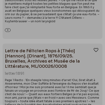
baluchonnant sous les feuilles jaunes. – Ce qui me reste & ce que
je maintiens malgré toutes les petites blagues que l’on peut me
faire c’est que j’ai réimplanté l’eau forte en Belgique. En 1865 il y
avait en Belgique quelques vieux bonshommes qui découpaient du
crin sur du papier, & se persuadaient que c’était ça une eau-forte. –
Leurs noms ? – demandez à la terre !!! C’étaient Dillens –
Kuytembrauwer – un nom laryngicid
Lettre de Félicien Rops à [Théo]
Ajou
[Hannon]. [Dinant], 1876/09/25.
Bruxelles, Archives et Musée de la
Littérature, ML/00026/0008
letter
1891
Page 1 Recto : 1En steeple !cinq minutes d’arret !Oui, Siret était à
Anseremme, mon Cher Suffète & l’enseigne du Repos s’en écaillait
d’horreur ! Moi je me suis promené avec lui ! il me semblait que je
faisais un voyage en province avec l’ombre de Mr de Jouÿ ! Ce que
c’est de nous ! – Quant aux eaux fortiers Belges je n’ai pas exposé,
mon ami, parce que j’étais « en froid » avec ces Messieurs. Comme
toujours – toute idée étant fatale à ses premiers apotres ! – les
tailleurs de la Société des Aquafortistes m’ont joué un tas de