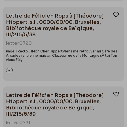
Lettre de Félicien Rops à [Théodore]
Ajou
Hippert. s.l., 0000/00/00. Bruxelles,
Bibliothèque royale de Belgique,
III/215/5/38
letter
0720
Page 1 Recto : 1Mon Cher HippertViens me retrouver au Café des
Arcades (ancienne maison Cluzeau rue de la Montagne).À toi Ton
vieux.Fély
Lettre de Félicien Rops à [Théodore]
Ajou
Hippert. s.l., 0000/00/00. Bruxelles,
Bibliothèque royale de Belgique,
III/215/5/39
letter
0721