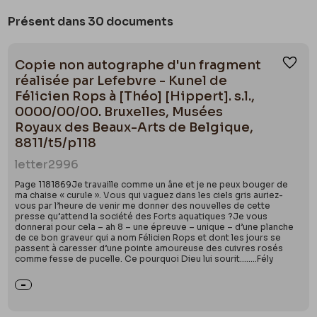
Présent dans 30 documents
Copie non autographe d'un fragment
Ajou
réalisée par Lefebvre - Kunel de
Félicien Rops à [Théo] [Hippert]. s.l.,
0000/00/00. Bruxelles, Musées
Royaux des Beaux-Arts de Belgique,
8811/t5/p118
letter
2996
Page 1181869Je travaille comme un âne et je ne peux bouger de
ma chaise « curule ». Vous qui vaguez dans les ciels gris auriez-
vous par l’heure de venir me donner des nouvelles de cette
presse qu’attend la société des Forts aquatiques ?Je vous
donnerai pour cela – ah 8 – une épreuve – unique – d’une planche
de ce bon graveur qui a nom Félicien Rops et dont les jours se
passent à caresser d’une pointe amoureuse des cuivres rosés
comme fesse de pucelle. Ce pourquoi Dieu lui sourit……..Fély