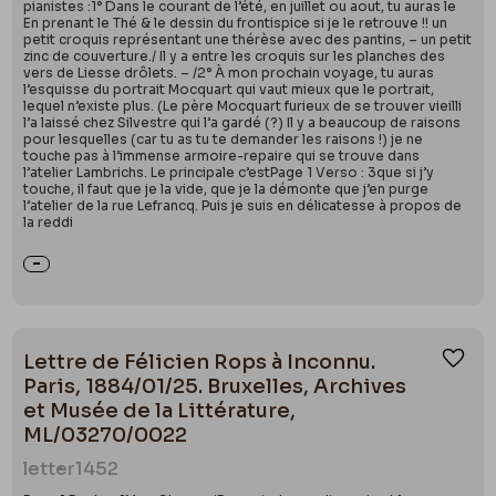
pianistes :1° Dans le courant de l’été, en juillet ou aout, tu auras le
En prenant le Thé & le dessin du frontispice si je le retrouve !! un
petit croquis représentant une thérèse avec des pantins, – un petit
zinc de couverture./ Il y a entre les croquis sur les planches des
vers de Liesse drôlets. – /2° À mon prochain voyage, tu auras
l’esquisse du portrait Mocquart qui vaut mieux que le portrait,
lequel n’existe plus. (Le père Mocquart furieux de se trouver vieilli
l’a laissé chez Silvestre qui l’a gardé (?) Il y a beaucoup de raisons
pour lesquelles (car tu as tu te demander les raisons !) je ne
touche pas à l’immense armoire-repaire qui se trouve dans
l’atelier Lambrichs. Le principale c’estPage 1 Verso : 3que si j’y
touche, il faut que je la vide, que je la démonte que j’en purge
l’atelier de la rue Lefrancq. Puis je suis en délicatesse à propos de
la reddi
Lettre de Félicien Rops à Inconnu.
Ajou
Paris, 1884/01/25. Bruxelles, Archives
et Musée de la Littérature,
ML/03270/0022
letter
1452