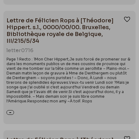
Lettre de Félicien Rops à [Théodore]
Ajou
Hippert. s.l., 0000/00/00. Bruxelles,
Bibliothèque royale de Belgique,
III/215/5/34
letter
0716
Page 1 Recto : 1Mon Cher Hippert,Je suis forcé de promener sur &
dans les monuments publics un de mes cousins de province qui
vient de me tomber sur la tête comme un aerolhite – Plains-moi.–
Demain matin leçon de gravure à Mme de Denthergem ou plutôt
de Denterghem – soyons puristes ! – Donc, À Lundi – nous
tirerons de splendides épreuves.Veux-tu venir Lundi soir ?Mais je
songe que j’ai oublié si c’est aujourd’hui Vendredi ou demain
Samedi que je t’avais dit de venir.Si c’est aujourd’hui donc, il y a
impossibilité. – Mais demain soir je suis libre comme
l’Amérique.Respondez mon amÿ –À toiF. Rops