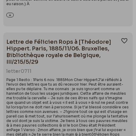
eu raison.) À
Lettre de Félicien Rops à [Théodore]
Ajou
Hippert. Paris, 1885/11/06. Bruxelles,
Bibliothèque royale de Belgique,
III/215/5/29
letter
0711
Page 1 Recto : 1Paris 6 nov. 1885Mon Cher HippertJ’ai réfléchi à
l’envoi des lettres que tu as dû recevoir hier. Peut être auraient-
elles pu te déplaire. Tu me connais : je suis ignorant comme un
hanneton de tous les usages juridiques. Cette affaire de meubles
me trouble la cervelle – Je suis de ces êtres naïfs qui s’imagine
que quand un objet est à vous « il est à vous » & nul ne peut contre
lui lorsqu’on ne doit rien à personne. Si je t’ai blessé considère ces
lettres comme non avenues. – J’ignore tout ce qui est d’usage en
pareil cas & met tout, sur l’ahurissement où me plonge la tentative
de vol dont je suis la victime. Je tiens à tous ces pauvres meubles
& à mes pauvres collections & si le bon Dieu était Président
enPage 1 Verso : 2mon affaire, je crois bien que j’irai lui exposer «
mes détails ».Je te serre bien la main & à bientôtFélicien Rops