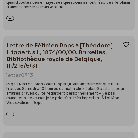
quand toutes ces ennuyeuses questions seront résolues, le plaisir
d’aller te serrer la main & te de
Lettre de Félicien Rops à [Théodore]
Ajou
Hippert. s.l., 1874/00/00. Bruxelles,
Bibliothèque royale de Belgique,
III/215/5/31
letter
0713
Page 1 Recto : 1Mon Cher Hippert,Il faut absolument que tu te
trouves Samedi à 10 heures du matin chez Jules Goethals, pour
affaires graves qui te regardent personnellement –Ne pas
manquer ni t’excuser je te prie c’est très important.À toi Mon
Vieux,Félicien Rops