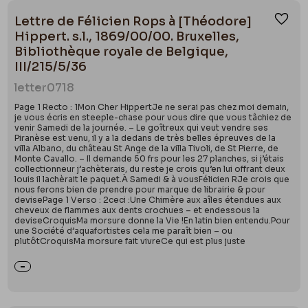
Lettre de Félicien Rops à [Théodore]
Ajou
Hippert. s.l., 1869/00/00. Bruxelles,
Bibliothèque royale de Belgique,
III/215/5/36
letter
0718
Page 1 Recto : 1Mon Cher HippertJe ne serai pas chez moi demain,
je vous écris en steeple-chase pour vous dire que vous tâchiez de
venir Samedi de la journée. – Le goîtreux qui veut vendre ses
Piranèse est venu, il y a la dedans de très belles épreuves de la
villa Albano, du château St Ange de la villa Tivoli, de St Pierre, de
Monte Cavallo. – Il demande 50 frs pour les 27 planches, si j’étais
collectionneur j’achèterais, du reste je crois qu’en lui offrant deux
louis il lachèrait le paquet.À Samedi & à vousFélicien RJe crois que
nous ferons bien de prendre pour marque de librairie & pour
devisePage 1 Verso : 2ceci :Une Chimère aux aîles étendues aux
cheveux de flammes aux dents crochues – et endessous la
deviseCroquisMa morsure donne la Vie !En latin bien entendu.Pour
une Société d’aquafortistes cela me paraît bien – ou
plutôtCroquisMa morsure fait vivreCe qui est plus juste