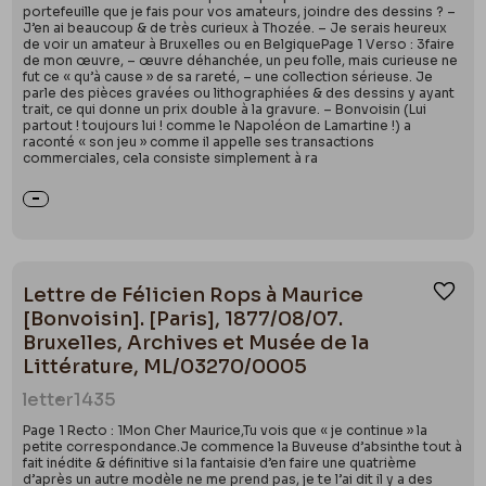
portefeuille que je fais pour vos amateurs, joindre des dessins ? –
J’en ai beaucoup & de très curieux à Thozée. – Je serais heureux
de voir un amateur à Bruxelles ou en BelgiquePage 1 Verso : 3faire
de mon œuvre, – œuvre déhanchée, un peu folle, mais curieuse ne
fut ce « qu’à cause » de sa rareté, – une collection sérieuse. Je
parle des pièces gravées ou lithographiées & des dessins y ayant
trait, ce qui donne un prix double à la gravure. – Bonvoisin (Lui
partout ! toujours lui ! comme le Napoléon de Lamartine !) a
raconté « son jeu » comme il appelle ses transactions
commerciales, cela consiste simplement à ra
Lettre de Félicien Rops à Maurice
Ajou
[Bonvoisin]. [Paris], 1877/08/07.
Bruxelles, Archives et Musée de la
Littérature, ML/03270/0005
letter
1435
Page 1 Recto : 1Mon Cher Maurice,Tu vois que « je continue » la
petite correspondance.Je commence la Buveuse d’absinthe tout à
fait inédite & définitive si la fantaisie d’en faire une quatrième
d’après un autre modèle ne me prend pas, je te l’ai dit il y a des