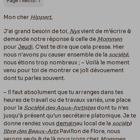
Page 1 Recto : 1
Mon cher
Hippert
,
J’ai grand besoin de toi,
Nys
vient de m’écrire &
demande notre réponse & celle de
Mommen
pour
Jeudi
. C’est te dire que cela presse. Hier
nous n’avons pu causer ensemble de la
société
,
nous étions trop nombreux ; – Voilà le moment
venu pour toi de montrer ce joli dévouement
dont tu parles souvent.
– Il faut absolument que tu arranges dans tes
heures de travail ou de travaux variés, une place
pour la
Société des Aqua-fortistes
dont tu n’es
jusqu’à présent qu’un secrétaire platonique. Je te
donne rendez vous
demain
au local de la
société
libre des Beaux-Arts
Pavillon de Flore, nous
serons seuls & de là nous irons chez
Mommen