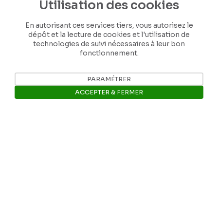
Utilisation des cookies
En autorisant ces services tiers, vous autorisez le
dépôt et la lecture de cookies et l'utilisation de
technologies de suivi nécessaires à leur bon
fonctionnement.
Nos coordonnées
PARAMÉTRER
ACCEPTER & FERMER
Tél: +32 81 77 67 55
Ouvrir la barre de gestion des 
E-mail: info@museerops.be
Instagram
Facebook