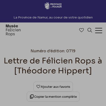
Accèder directement au contenu
La Province de Namur, au coeur de votre quotidien
Accéder à me
Recherch
Ouv
Numéro d'édition: 0719
Lettre de Félicien Rops à
[Théodore Hippert]
Ajouter aux favoris
Copier la mention complète