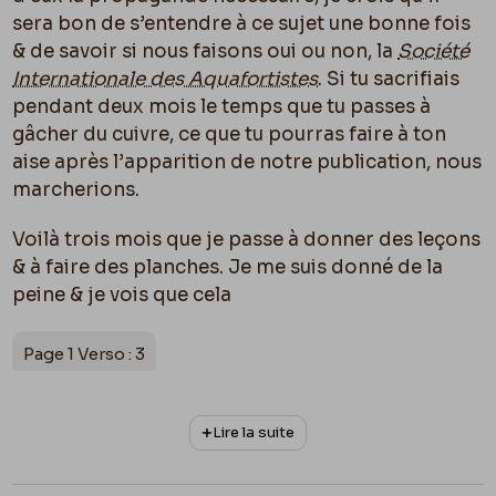
sera bon de s’entendre à ce sujet une bonne fois
& de savoir si nous faisons oui ou non, la
Société
Internationale des Aquafortistes
. Si tu sacrifiais
pendant deux mois le temps que tu passes à
gâcher du cuivre, ce que tu pourras faire à ton
aise après l’apparition de notre publication, nous
marcherions.
Voilà trois mois que je passe à donner des leçons
& à faire des planches. Je me suis donné de la
peine & je vois que cela
Page 1 Verso : 3
n’aboutit à rien. – J’ai besoin de toi, non pas
Lire la suite
comme aqua-fortiste mais comme secrétaire.
Veux tu faire énergiquement la chose pendant un