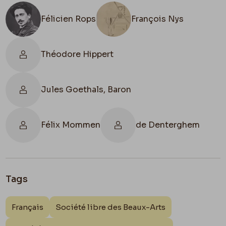
Goethals
Hippert
Rops
–
Félicien Rops
François Nys
Voilà & Bien à toi quand même
Théodore Hippert
Fély
Jules Goethals, Baron
Félix Mommen
de Denterghem
Tags
Français
Société libre des Beaux-Arts