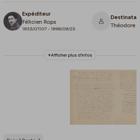
Expéditeur
Destinatai
Félicien Rops
Théodore H
1833/07/07 - 1898/08/23
N° d'inventaire
Collationnage
Afficher plus d'infos
III/215/5/37
Autographe
Lieu de conservation
Belgique, Bruxelles, Bibliothèque royale de
Belgique, Cabinet des Manuscrits