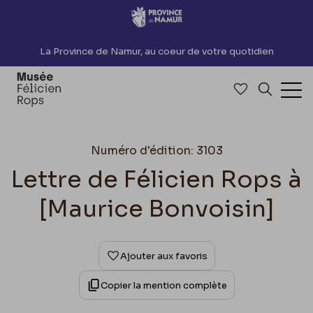
Accèder directement au contenu
La Province de Namur, au coeur de votre quotidien
Accéder à me
Recherch
Ouv
Numéro d'édition: 3103
Lettre de Félicien Rops à
[Maurice Bonvoisin]
Ajouter aux favoris
Copier la mention complète