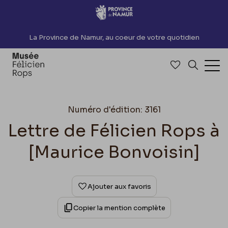
Accèder directement au contenu
La Province de Namur, au coeur de votre quotidien
Accéder à me
Recherch
Ouv
Numéro d'édition: 3161
Lettre de Félicien Rops à
[Maurice Bonvoisin]
Ajouter aux favoris
Copier la mention complète