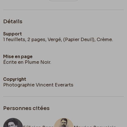
croquis
ayant
de toutes « mes manières » et mes
« époques ». Je lui ai dit que « il n’y avait que toi
qui pourrait lui faire une semblable
collection
Détails
ainsi que la collection
d’États.
Support
1 feuillets, 2 pages, Vergé, (Papier Deuil), Crème.
Mise en page
Écrite en Plume Noir.
Copyright
Photographie Vincent Everarts
Personnes citées