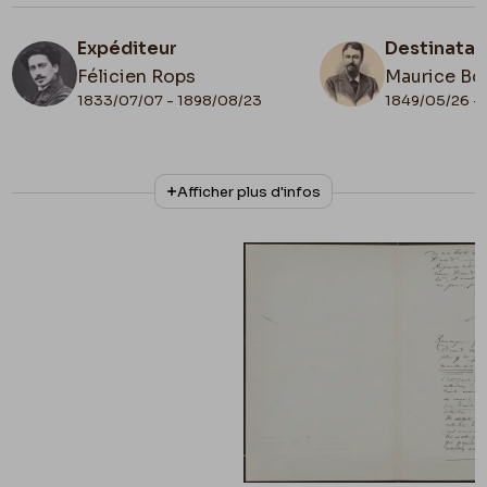
Expéditeur
Destinatai
Félicien Rops
Maurice Bo
1833/07/07 - 1898/08/23
1849/05/26 - 
N° d'inventaire
Collationnage
Afficher plus d'infos
Bon/LE/103
Scan
Date de fin
1879/05/29
Lieu de conservation
Belgique, Province de Namur, musée Félicien
Rops
Apostille
29 mai 79