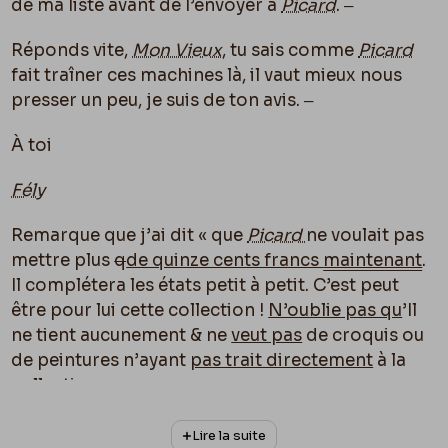
de ma liste avant de l’envoyer à
Picard
. ‒
Réponds vite,
Mon Vieux
, tu sais comme
Picard
fait traîner ces machines là, il vaut mieux nous
presser un peu, je suis de ton avis. ‒
À toi
Fély
Remarque que j’ai dit « que
Picard
ne voulait pas
mettre plus
q
de quinze cents francs
maintenant
.
Il complétera les états petit à petit. C’est peut
être pour lui cette collection !
N’oublie pas qu
’Il
ne tient aucunement & ne
veut pas
de croquis ou
de peintures n’ayant
pas trait directement
à la
collection.
Il compte faire plus tard une collection de
Lire la suite