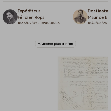
Expéditeur
Destinatai
Félicien Rops
Maurice Bo
1833/07/07 - 1898/08/23
1849/05/26 - 
N° d'inventaire
Collationnage
Afficher plus d'infos
Bon/LE/154
Scan
Date de fin
Lieu de conservation
1882/12/16
Collection privée