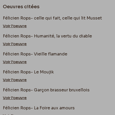
Oeuvres citées
−
Le frontispice : Diaboli vertus in Lombis
Félicien Rops- celle qui fait, celle qui lit Musset
− Le frontispice des
œuvres perdues de F. Rops
Voir l'oeuvre
−
Le moujick – souvenir de Suède.
Félicien Rops- Humanité, la vertu du diable
− La « Bonne Enfant »
Voir l'oeuvre
−
Le garçon Brasseur de Bruxelles.
Félicien Rops- Vieille flamande
Voir l'oeuvre
− Hospitalité de nuit – 1879.
Félicien Rops- Le Moujik
− Longueur (Frontispice)
Voir l'oeuvre
−
La Foire aux Amours.
Félicien Rops- Garçon brasseur bruxellois
Voir l'oeuvre
− Frontispice d'Herculanum
Félicien Rops- La Foire aux amours
−
Vieille maraîchère Flamande.