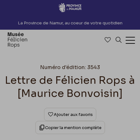
Accèder directement au contenu
La Province de Namur, au coeur de votre quotidien
Accéder à me
Recherch
Ouv
Numéro d'édition: 3543
Lettre de Félicien Rops à
[Maurice Bonvoisin]
Ajouter aux favoris
Copier la mention complète