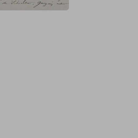
3°
Un cuisinier portant un
4°
Un amour apportant un
5°
Un cochon couronné it
6°
Un cheval à la broche
(m
six petites planches
(Deux états de chaque pl
Page 1 Recto : 4
t envoie toutes ces notes à 
l’histoire de notre temps 
mémoire & de mon « ingrat
fait
des
menus
Camille Bl