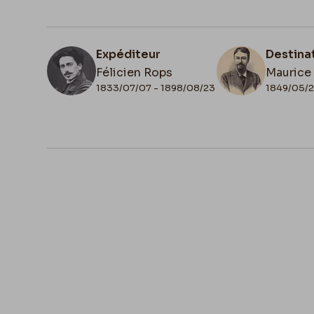
Expéditeur
Destina
Félicien Rops
Maurice
1833/07/07 - 1898/08/23
1849/05/2
N° d'inventaire
Collati
Bon/LE/94
Scan