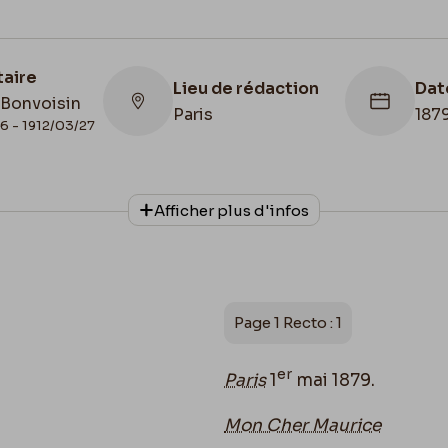
taire
Lieu de rédaction
Dat
 Bonvoisin
Paris
187
6 - 1912/03/27
Lie
con
Afficher plus d'infos
onnage
Date de fin
Bel
1879/05/01
de 
Fél
Page 1 Recto : 1
er
Paris
1
mai 1879.
Mon Cher Maurice