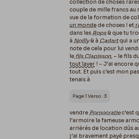
collection de choses rares
couple de mille francs au
vue de la formation de coll
un monde
de choses !
et
r
dans les
Rops
& que tu tro
à
Noilly
& à
Cadart
qui a u
note de cela pour lui vendr
le
fils Clapisson
, – le fils 
tout laver
! – J’ai encore q
tout. Et puis c’est mon pas
tenais à
Page 1 Verso : 3
vendre
Pornocratie
c’est q
l’armoire la fameuse armoi
arriérés de location dûs a
j’ai bravement payé presq