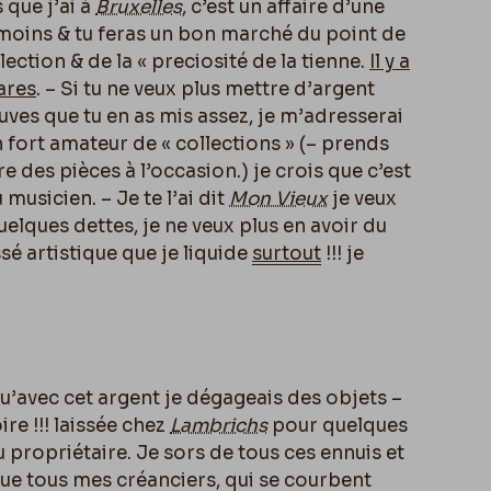
 que j’ai à
Bruxelles
, c’est un affaire d’une
 moins & tu feras un bon marché du point de
ection & de la « preciosité de la tienne.
Il y a
ares
.
– Si tu ne veux plus mettre d’argent
uves que tu en as mis assez, je m’adresserai
n fort amateur de « collections » (– prends
e des pièces à l’occasion.) je crois que c’est
du musicien. – Je te l’ai dit
Mon Vieux
je veux
uelques dettes, je ne veux plus en avoir du
sé artistique que je liquide
surtout
!!! je
u’avec cet argent je dégageais des objets –
re !!! laissée chez
Lambrichs
pour quelques
u propriétaire. Je sors de tous ces ennuis et
ue tous mes créanciers, qui se courbent