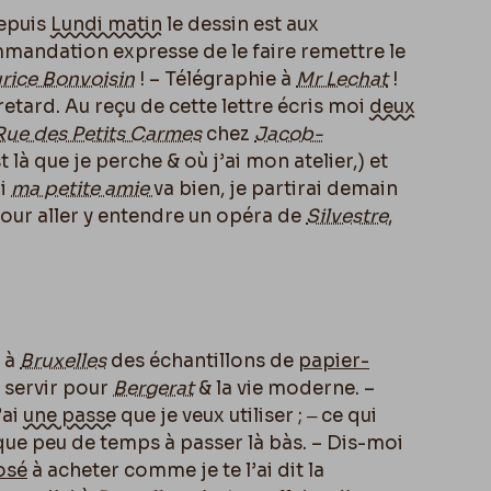
Depuis
Lundi matin
le dessin est aux
mandation expresse de le faire remettre le
rice Bonvoisin
! – Télégraphie à
Mr Lechat
!
retard. Au reçu de cette lettre écris moi
deux
Rue des Petits Carmes
chez
Jacob-
t là que je perche & o
ù
j’ai mon atelier,) et
Si
ma petite amie
va bien, je partirai demain
our aller y entendre un opéra de
Silvestre
,
i à
Bruxelles
des échantillons de
papier-
n servir pour
Bergerat
& la vie moderne. –
’ai
une passe
que je veux utiliser ; ‒ ce qui
 que peu de temps à passer là bàs. – Dis-moi
posé
à acheter comme je te l’ai dit la