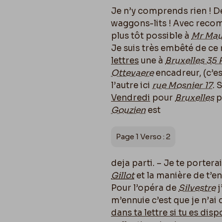
Je n’y comprends rien ! 
waggons-lits ! Avec recom
plus tôt possible à
Mr Mau
Je suis très embêté de ce 
lettres
une à
Bruxelles 35 
Ottevaere
encadreur, (c’es
l’autre ici
rue Mosnier 17
. 
Vendredi
pour
Bruxelles
p
Gouzien
est
Page 1 Verso : 2
deja parti. – Je te portera
Gillot
et la manière de t’e
Pour l’opéra de
Silvestre
j
m’ennuie c’est que je n’ai
dans ta lettre si tu es dis