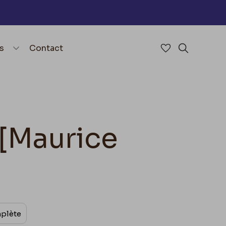
nu
menu.open_menu
s
Contact
Accéder à mes 
Rechercher
 [Maurice
mplète