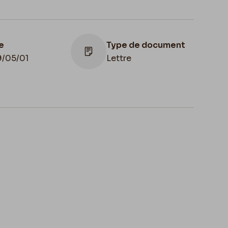
e
Type de document
9/05/01
Lettre
u de
servation
Apostille
gique, Province
Paris 1er mai 1879.
Namur, musée
icien Rops