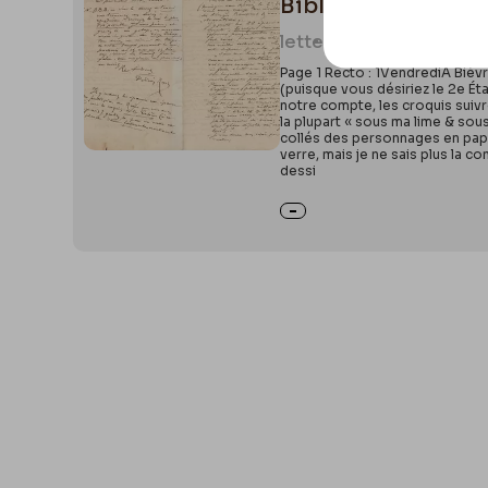
Bibliothèque royale
letter
0771
Page 1 Recto : 1VendrediÀ Bièv
(puisque vous désiriez le 2e Ét
notre compte, les croquis suivr
la plupart « sous ma lime & sous
collés des personnages en papie
verre, mais je ne sais plus la 
dessi