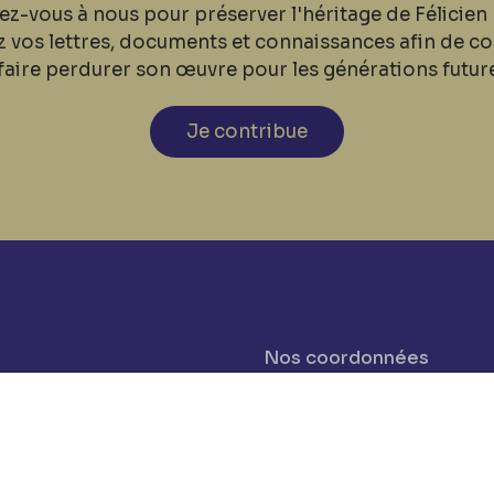
ez-vous à nous pour préserver l'héritage de Félicien 
z vos lettres, documents et connaissances afin de co
faire perdurer son œuvre pour les générations futur
Je contribue
Nos coordonnées
cookies
Tél: +32 81 77 67 55
E-mail: info@museerops.