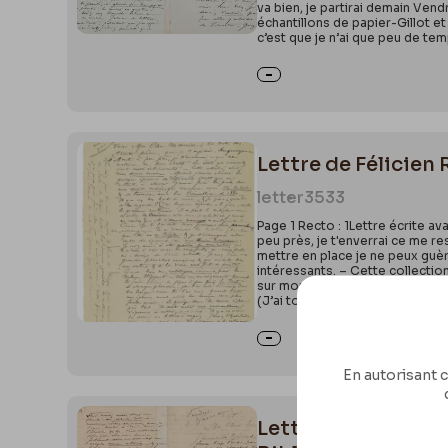
va bien, je partirai demain Vend
échantillons de papier-Gillot et
c’est que je n’ai que peu de tem
Lettre de Félicien 
letter
3533
Page 1 Recto : 1Lettre écrite av
peu près, je t'enverrai ce me re
mettre en place je ne peux guère
intéressants. – Cette collectio
sur mon œuvre ancien, qui comme
(J’ai toujours défendu « le zinc 
En autorisant c
Lettre de Félicien 