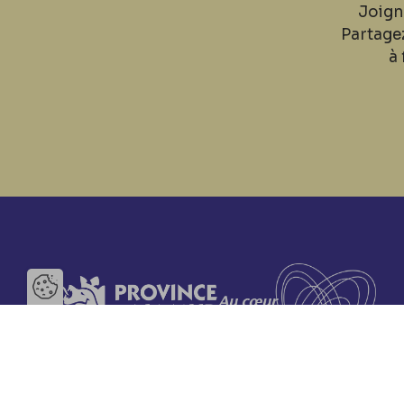
Joign
Partage
à 
Ouvrir la barre de gestion des 