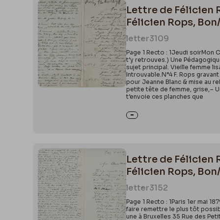
Lettre de Félicien
Félicien Rops, Bon
letter
3109
Page 1 Recto : 1Jeudi soirMon C
t’y retrouves.) Une Pédagogiqu
sujet principal. Vieille femme 
Introuvable.N°4 F. Rops gravant
pour Jeanne Blanc & mise au re
petite tête de femme, grise,–
t’envoie ces planches que
Lettre de Félicien
Félicien Rops, Bon
letter
3152
Page 1 Recto : 1Paris 1er mai 
faire remettre le plus tôt possi
une à Bruxelles 35 Rue des Petit