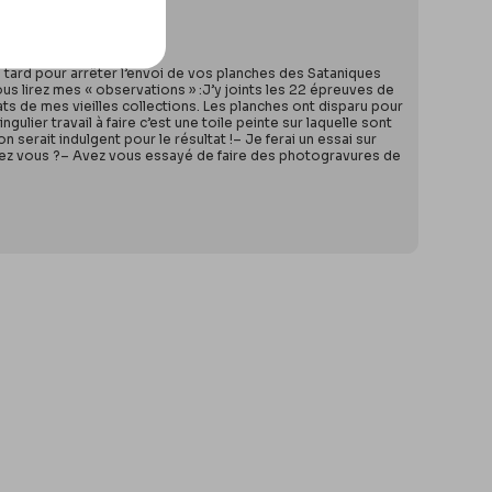
 tard pour arrêter l’envoi de vos planches des Sataniques
us lirez mes « observations » :J’y joints les 22 épreuves de
ts de mes vieilles collections. Les planches ont disparu pour
lier travail à faire c’est une toile peinte sur laquelle sont
erait indulgent pour le résultat !– Je ferai un essai sur
a savez vous ?– Avez vous essayé de faire des photogravures de