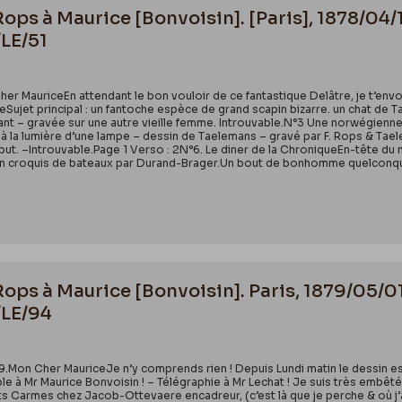
 Rops à Maurice [Bonvoisin]. [Paris], 1878/0
/LE/51
her MauriceEn attendant le bon vouloir de ce fantastique Delâtre, je t’env
eSujet principal : un fantoche espèce de grand scapin bizarre. un chat de
lisant – gravée sur une autre vieille femme. Introuvable.N°3 Une norwégienn
 à la lumière d’une lampe – dessin de Taelemans – gravé par F. Rops & Tael
but. –Introuvable.Page 1 Verso : 2N°6. Le diner de la ChroniqueEn-tête du
 Un croquis de bateaux par Durand-Brager.Un bout de bonhomme quelconque
 Rops à Maurice [Bonvoisin]. Paris, 1879/05/
/LE/94
1879.Mon Cher MauriceJe n’y comprends rien ! Depuis Lundi matin le dessin
ble à Mr Maurice Bonvoisin ! – Télégraphie à Mr Lechat ! Je suis très embêté
s Carmes chez Jacob-Ottevaere encadreur, (c’est là que je perche & où j’ai m