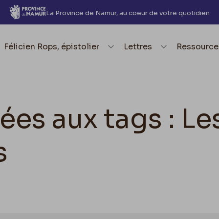
La Province de Namur, au coeur de votre quotidien
element.menu.open_menu
Félicien Rops, épistolier
element.menu.open_me
Lettres
element.
Ressource
ées aux tags : Le
s