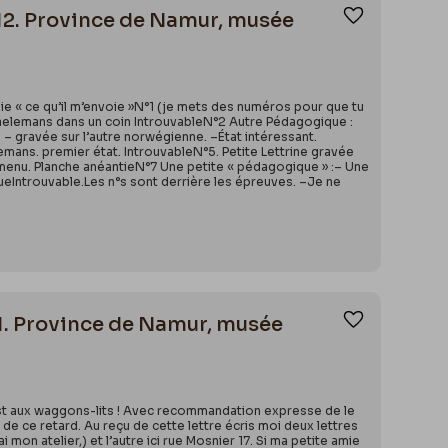
4/12. Province de Namur, musée
Ajouter aux
oie « ce qu’il m’envoie »N°1 (je mets des numéros pour que tu
 Taelemans dans un coin IntrouvableN°2 Autre Pédagogique :
e – gravée sur l’autre norwégienne. –État intéressant.
emans. premier état. IntrouvableN°5. Petite Lettrine gravée
 menu. Planche anéantieN°7 Une petite « pédagogique » :– Une
Introuvable.Les n°s sont derrière les épreuves. –Je ne
01. Province de Namur, musée
Ajouter aux
 est aux waggons-lits ! Avec recommandation expresse de le
 de ce retard. Au reçu de cette lettre écris moi deux lettres
on atelier,) et l’autre ici rue Mosnier 17. Si ma petite amie