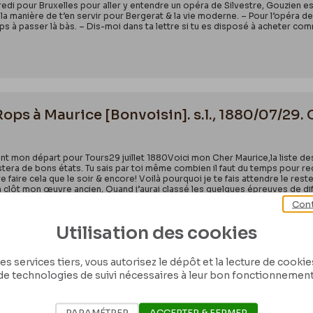
redi pour Bruxelles pour aller y entendre un opéra de Silvestre, Gouzien es
 la manière de t’en servir pour Bergerat & la vie moderne. – Pour l’opéra de S
ps à passer là bàs. – Dis-moi dans ta lettre si tu es disposé à acheter comm
Rops à Maurice [Bonvoisin]. s.l., 1880/07/29.
ant mon départ pour Tours29 juillet 1880Voici mon Cher Maurice,la liste des
stera de bons états. Tu sais par toi même combien il faut du temps pour reco
 faire cela que le soir & encore! Voilà pourquoi je te fais attendre le reste
n clôt mon œuvre ancien, Quand j’aurai classé les quelques épreuves de diff
nce avec Ch. De Coster & se termine avec la Crémaillère de 1880 –. Il y a 
Cont
» contre les graveurs routiniers. Si on peut le nikeler comme on acière le cui
Utilisation des cookies
es services tiers, vous autorisez le dépôt et la lecture de cookies 
de technologies de suivi nécessaires à leur bon fonctionnement
Rops à [Léon] Evely. Bièvres, entre [1883/00/
PARAMÉTRER
ACCEPTER & FERMER