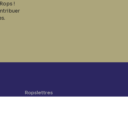
Rops !
ntribuer
es.
Ropslettres
Le site web du musée
be
Les collections du musée